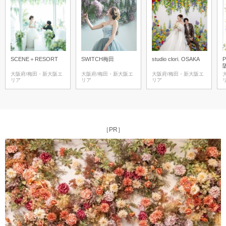
SCENE＋RESORT
SWITCH梅田
studio clori. OSAKA
P
大阪府/梅田・新大阪エ
大阪府/梅田・新大阪エ
大阪府/梅田・新大阪エ
リア
リア
リア
［PR］