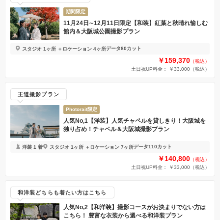
期間限定
11月24日∼12月11日限定【和装】紅葉と秋晴れ愉しむ
館内＆大阪城公園撮影プラン
データ80カット
スタジオ 1ヶ所 ＋ロケーション 4ヶ所
￥159,370
（税込）
土日祝UP料金： ￥33,000
（税込）
王道撮影プラン
Photorait限定
人気No,1【洋装】人気チャペルを貸しきり！大阪城を
独り占め！チャペル＆大阪城撮影プラン
データ110カット
洋装 1 着
スタジオ 1ヶ所 ＋ロケーション 7ヶ所
￥140,800
（税込）
土日祝UP料金： ￥33,000
（税込）
和洋装どちらも着たい方はこちら
人気No,2【和洋装】撮影コースがお決まりでない方は
こちら！ 豊富な衣装から選べる和洋装プラン