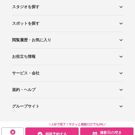
スタジオを探す
スポットを探す
エリアから探す
こだわりから探す
NEW PHOTO STYLE
プランから探す
フォトタイプ診断
フォトグラファーから探す
国内リゾートから探す
閲覧履歴・お気に入り
ロケーションから探す
スタジオから探す
お役立ち情報
閲覧スタジオ
お気に入り
サービス・会社
Wedding Photo マガジン
はじめてガイド
規約・ヘルプ
Photoraitとは
スタジオの掲載について
お問い合わせ
運営会社
サイトマップ
グループサイト
プライバシーポリシー
利用規約
ヘルプ
Wedding Park
Wedding Park 海外
Ringraph
＼1分で完了！サクッと相談だけでもOK／
撮影日の空き
Copyright
©
WEDDING PARK CO.,LTD.
相談予約する