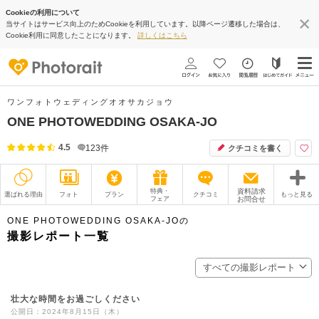
Cookieの利用について
当サイトはサービス向上のためCookieを利用しています。以降ページ遷移した場合は、
Cookie利用に同意したことになります。
詳しくはこちら
ワンフォトウェディングオオサカジョウ
ONE PHOTOWEDDING OSAKA-JO
4.5
123
件
クチコミを書く
特典・
資料請求
選ばれる理由
フォト
プラン
クチコミ
もっと見る
フェア
お問合せ
撮影レポート
フォトグラファー
ONE PHOTOWEDDING OSAKA-JOの
撮影レポート一覧
衣装
ムービー
すべての撮影レポート
オプション
ブログ
壮大な時間をお過ごしください
アクセス/TEL
スタジオトップ
公開日：2024年8月15日（木）