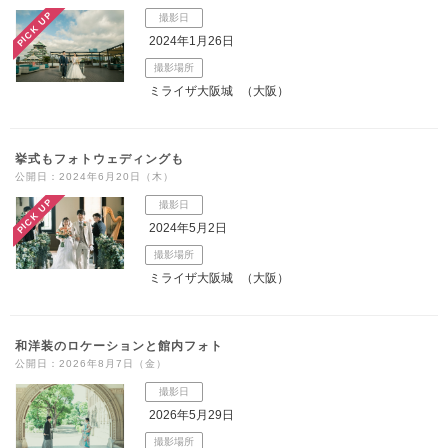
PICK UP
撮影日
こだわりポイント
2024年1月26日
撮影場所
ミライザ大阪城
（大阪）
挙式もフォトウェディングも
公開日：2024年6月20日（木）
チャペルでの撮影
フォト＋会食
PICK UP
撮影日
2024年5月2日
撮影場所
ミライザ大阪城
（大阪）
和洋装のロケーションと館内フォト
家族・友人と撮影
豊富なドレス
公開日：2026年8月7日（金）
撮影日
マタニティフォト
スタジオでの撮影
衣装の試着
庭園での撮影
2026年5月29日
豊富な色打掛・着物
歴史的建造物での撮影
豊富なカラードレス
結婚式場での撮影
撮影場所