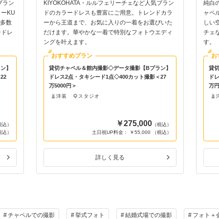
ブラン
KIYOKOHATA・ルルフェリーチェなど人気ブラン
純白
ーKU
ドのカラードレスも豊富にご用意。トレンドカラ
ャペ
を多数
ーから王道まで、お気に入りの一着をお選びいた
しい空
ードレ
だけます。華やかな一着で特別なフォトウエディ
チェ
ングを叶えます。
す。
おすすめプラン
お
ラン】
貸切チャペル＆館内撮影◇データ撮影【Bプラン】
貸
22
ドレス2点・タキシード1点◇400カット撮影＜27
ドレ
万5000円＞
万
洋装
スタジオ
￥275,000
税込）
（税込）
（税込）
土日祝UP料金： ￥55,000 （税込）
詳しく見る
チャペルでの撮影
挙式フォト
結婚式場での撮影
フォト＋