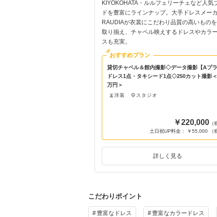
ウエディングフォトが可能で
KIYOKOHATA・ルルフェリーチェなど人気
トとの素敵なお写真を残して
ドを豊富にラインナップ。大手ドレスメーカ
か♪
RAUDIAが衣裳にこだわり品質の高いもの
取り揃え、チャペル映えするドレスやカラ
スも充実。
おすすめプラン
撮影◇データ撮影【Bプラン】
貸切チャペル＆館内撮影◇データ撮影【Aプ
1点◇400カット撮影＜27
ドレス1点・タキシード1点◇250カット撮影＜
万円＞
洋装
スタジオ
￥275,000
￥220,000
（税込）
（
祝UP料金： ￥55,000 （税込）
土日祝UP料金： ￥55,000 
詳しく見る
詳しく見る
こだわりポイント
豊富なドレス
豊富なカラードレス