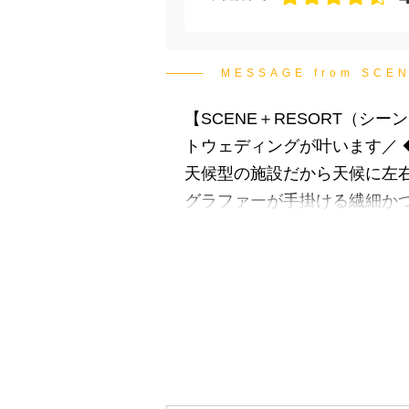
MESSAGE from SCE
【SCENE＋RESORT（
トウェディングが叶います／ 
天候型の施設だから天候に左右
グラファーが手掛ける繊細かつ
質・品揃え ◆大切なペット、