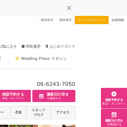
国内挙式
海外挙式
フォトウエディング
結婚指輪
お気に入り
閲覧履歴
はじめてガイド
E
Wedding Photo マガジン
06-6243-7050
相談予約する
撮影日の空き
来店・オンライン
を確認する
相談予約する
来店・オンライン
スタッフ
ァー
衣装
アクセス
ブログ
撮影日の空き
を確認する