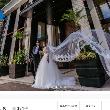
写真の仕上がり
スタッフ
4.6
184
件