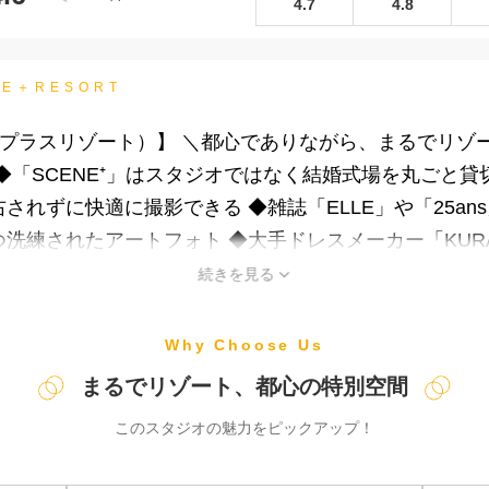
4.7
4.8
NE＋RESORT
シーンプラスリゾート）】 ＼都心でありながら、まるでリ
◆「SCENE⁺」はスタジオではなく結婚式場を丸ごと貸
されずに快適に撮影できる ◆雑誌「ELLE」や「25a
洗練されたアートフォト ◆大手ドレスメーカー「KURA
ご家族もご参加OK！撮影だけでなく、挙式や会食を行
続きを見る
Why Choose Us
まるでリゾート、都心の特別空間
このスタジオの魅力をピックアップ！