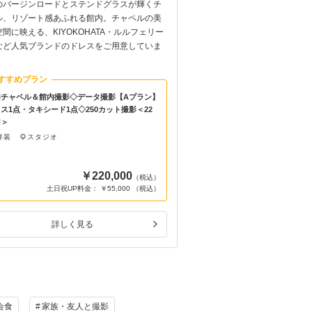
のバージンロードとステンドグラスが輝くチ
せっかくだからチャペルで
ル、リゾート感あふれる館内。チャペルの美
場で撮影するSCENE⁺では
間に映える、KIYOKOHATA・ルルフェリー
お二人だけや家族を呼んで
など人気ブランドのドレスをご用意していま
聞かせください！お二人の
いたします！
すすめプラン
おすすめプラン
切チャペル＆館内撮影◇データ撮影【Aプラン】
貸切チャペル＆館内撮影◇デ
ス1点・タキシード1点◇250カット撮影＜22
ドレス2点・タキシード1点◇
円＞
万5000円＞
洋装
スタジオ
洋装
スタジオ
￥220,000
（税込）
土日祝UP料金： ￥55,000 （税込）
土日祝UP料金
詳しく見る
詳しく
会食
家族・友人と撮影