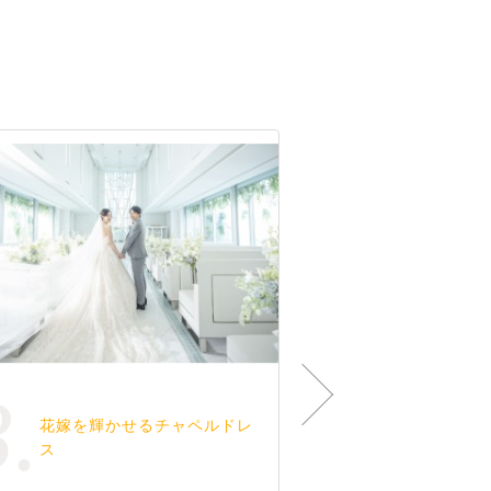
3.
4.
花嫁を輝かせるチャペルドレ
チャペルで
ス
トや本番の