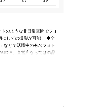
4.7
4.7
4.2
ゾートのような非日常空間でフォ
切にしての撮影が可能！ ◆全
ns」などで活躍中の有名フォト
UDIA」直営店ならではの品
うことも可能です。