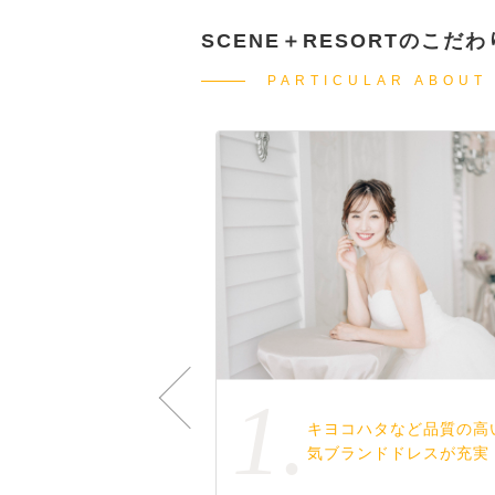
SCENE＋RESORTのこだわ
PARTICULAR ABOUT
1.
愛するペットとのお写
キヨコハタなど品質の高
真が可能！
気ブランドドレスが充実