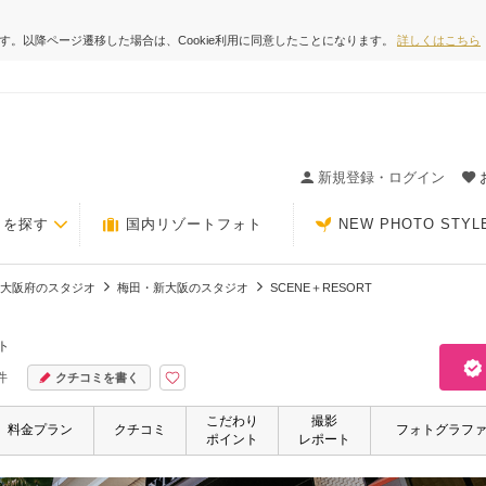
ます。以降ページ遷移した場合は、Cookie利用に同意したことになります。
詳しくはこちら
ィングの決め手が見つかるクチコミサイト-Photorait
新規登録・ログイン
トを探す
国内リゾートフォト
NEW PHOTO STYL
大阪府のスタジオ
梅田・新大阪のスタジオ
SCENE＋RESORT
ト
件
クチコミを書く
こだわり
撮影
料金プラン
クチコミ
フォトグラフ
ポイント
レポート