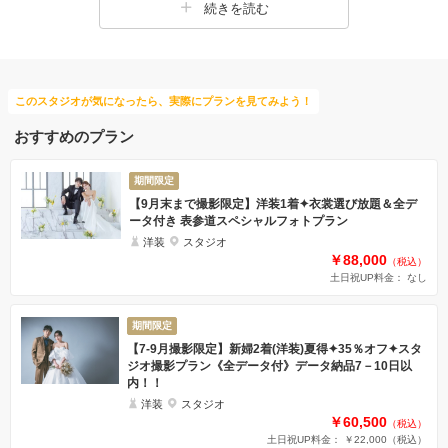
続きを読む
このスタジオが気になったら、実際にプランを見てみよう！
おすすめのプラン
期間限定
【9月末まで撮影限定】洋装1着✦衣裳選び放題＆全デ
ータ付き 表参道スペシャルフォトプラン
洋装
スタジオ
￥88,000
（税込）
土日祝UP料金： なし
期間限定
【7-9月撮影限定】新婦2着(洋装)夏得✦35％オフ✦スタ
ジオ撮影プラン《全データ付》データ納品7－10日以
内！！
洋装
スタジオ
￥60,500
（税込）
土日祝UP料金： ￥22,000
（税込）