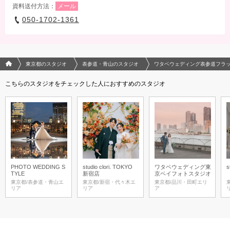
資料送付方法：
メール
050-1702-1361
フォトウエディング/結婚写真のPhotorait ホーム
東京都のスタジオ
表参道・青山のスタジオ
ワタベウェディング表参道フラ
こちらのスタジオをチェックした人におすすめのスタジオ
PHOTO WEDDING S
studio clori. TOKYO
ワタベウェディング東
s
TYLE
新宿店
京ベイフォトスタジオ
東京都/表参道・青山エ
東京都/新宿・代々木エ
東京都/品川・田町エリ
リア
リア
ア