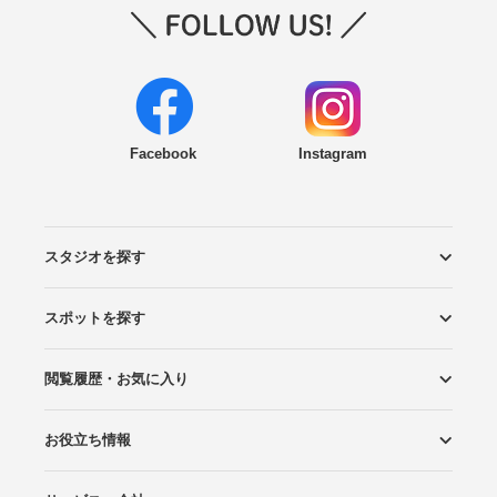
Facebook
Instagram
スタジオを探す
スポットを探す
エリアから探す
こだわりから探す
NEW PHOTO STYLE
プランから探す
フォトタイプ診断
フォトグラファーから探す
国内リゾートから探す
閲覧履歴・お気に入り
ロケーションから探す
スタジオから探す
お役立ち情報
閲覧スタジオ
お気に入り