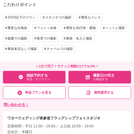
こだわりポイント
3万円以下のプラン
スタジオでの撮影
豊富なドレス
豊富な白無垢
フォト＋会食
豊富な色打掛・着物
ペットと撮影
庭園での撮影
夜景での撮影
家族・友人と撮影
事前来店なしで撮影
チャペルでの撮影
＼1分で完了！サクッと相談だけでもOK／
相談予約する
撮影日の空き
来店・オンライン
を確認する
料金プランを見る
資料請求する
問い合わせる
ワタベウェディング表参道フラッグシップフォトスタジオ
営業時間：平日 11:00～19:00／ 土日祝 10:00～19:00
定休日：木曜日