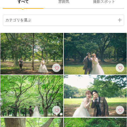
すべて
雰囲気
撮影スポット
アクセス/TEL
スタジオトップ
こだわりポイント
カテゴリを選ぶ
3万円以下のプラン
スタジオでの撮影
豊富なドレス
豊富な白無垢
フォト＋会食
豊富な色打掛・着物
ペットと撮影
庭園での撮影
夜景での撮影
家族・友人と撮影
事前来店なしで撮影