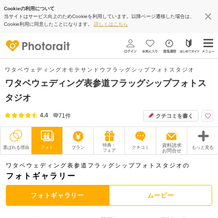
Cookieの利用について
当サイトはサービス向上のためCookieを利用しています。以降ページ遷移した場合は、
Cookie利用に同意したことになります。
詳しくはこちら
ワタベウェディングオモテサンドウフラッグシップフォトスタジオ
ワタベウェディング表参道フラッグシップフォトス
タジオ
4.4
71
件
クチコミを書く
特典・
資料請求
選ばれる理由
フォト
プラン
クチコミ
もっと見る
フェア
お問合せ
撮影レポート
フォトグラファー
ワタベウェディング表参道フラッグシップフォトスタジオの
フォトギャラリー
衣装
ムービー
フォトギャラリー
ムービー
オプション
ブログ