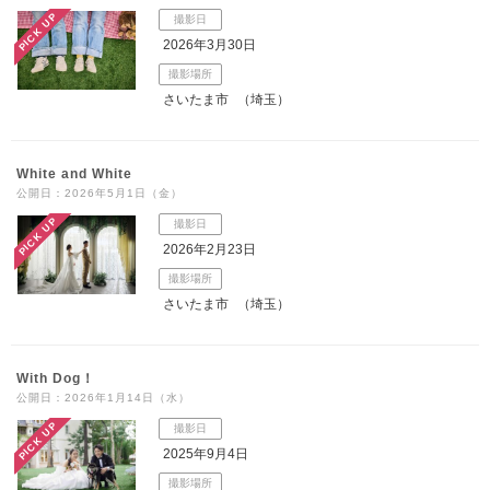
PICK UP
撮影日
こだわりポイント
2026年3月30日
撮影場所
さいたま市
（埼玉）
White and White
公開日：2026年5月1日（金）
スタジオでの撮影
チャペルでの撮影
PICK UP
撮影日
2026年2月23日
撮影場所
さいたま市
（埼玉）
With Dog！
ガーデンでの撮影
フォト＋会食
公開日：2026年1月14日（水）
PICK UP
撮影日
結婚式場での撮影
挙式フォト
豊富なドレス
2025年9月4日
神社・寺院での撮影
動画の作成
ペットと撮影
家族・友人と撮影
庭園での撮影
撮影場所