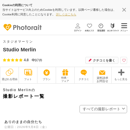
Cookieの利用について
当サイトはサービス向上のためCookieを利用しています。以降ページ遷移した場合は、
Cookie利用に同意したことになります。
詳しくはこちら
スタジオマーリン
Studio Merlin
4.8
97
件
クチコミを書く
特典・
資料請求
選ばれる理由
フォト
プラン
クチコミ
もっと見る
フェア
お問合せ
撮影レポート
フォトグラファー
Studio Merlinの
撮影レポート一覧
衣装
ムービー
すべての撮影レポート
オプション
ブログ
ありのままの自分たち
アクセス/TEL
スタジオトップ
公開日：2026年5月8日（金）