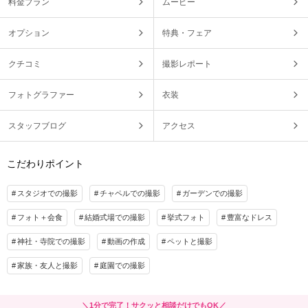
料金プラン
ムービー
オプション
特典・フェア
クチコミ
撮影レポート
フォトグラファー
衣装
スタッフブログ
アクセス
こだわりポイント
スタジオでの撮影
チャペルでの撮影
ガーデンでの撮影
フォト＋会食
結婚式場での撮影
挙式フォト
豊富なドレス
神社・寺院での撮影
動画の作成
ペットと撮影
家族・友人と撮影
庭園での撮影
＼1分で完了！サクッと相談だけでもOK／