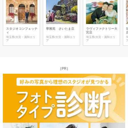
スタジオコンフェッテ
華雅苑 さいたま店
ラヴィファクトリー大
ィ
宮店
埼玉県/大宮・浦和エリ
埼玉県/大宮・浦和エリ
埼玉県/大宮・浦和エリ
ア
ア
ア
［PR］