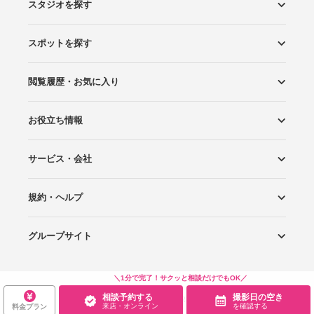
スタジオを探す
スポットを探す
エリアから探す
こだわりから探す
NEW PHOTO STYLE
プランから探す
フォトタイプ診断
フォトグラファーから探す
国内リゾートから探す
閲覧履歴・お気に入り
ロケーションから探す
スタジオから探す
お役立ち情報
閲覧スタジオ
お気に入り
サービス・会社
Wedding Photo マガジン
はじめてガイド
規約・ヘルプ
Photoraitとは
スタジオの掲載について
お問い合わせ
運営会社
サイトマップ
グループサイト
プライバシーポリシー
利用規約
ヘルプ
Wedding Park
Wedding Park 海外
Ringraph
＼1分で完了！サクッと相談だけでもOK／
相談予約する
撮影日の空き
Copyright
©
WEDDING PARK CO.,LTD.
来店・オンライン
を確認する
料金プラン