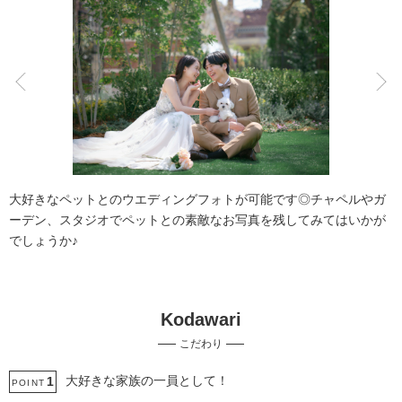
こだわりポイント
スタジオでの撮影
チャペルでの撮影
大好きなペットとのウエディングフォトが可能です◎チャペルやガ
ーデン、スタジオでペットとの素敵なお写真を残してみてはいかが
でしょうか♪
Kodawari
ガーデンでの撮影
フォト＋会食
こだわり
結婚式場での撮影
挙式フォト
豊富なドレス
神社・寺院での撮影
動画の作成
ペットと撮影
大好きな家族の一員として！
1
POINT
家族・友人と撮影
庭園での撮影