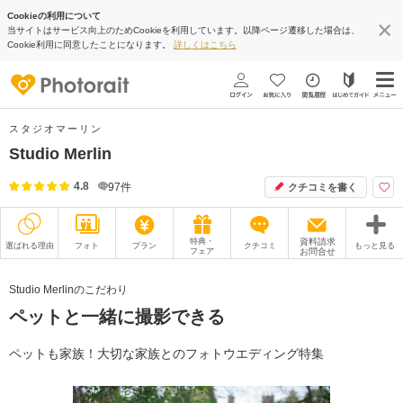
Cookieの利用について
当サイトはサービス向上のためCookieを利用しています。以降ページ遷移した場合は、
Cookie利用に同意したことになります。
詳しくはこちら
スタジオマーリン
Studio Merlin
4.8
97
件
クチコミを書く
特典・
資料請求
選ばれる理由
フォト
プラン
クチコミ
もっと見る
フェア
お問合せ
撮影レポート
フォトグラファー
Studio Merlinのこだわり
ペットと一緒に撮影できる
衣装
ムービー
オプション
ブログ
ペットも家族！大切な家族とのフォトウエディング特集
アクセス/TEL
スタジオトップ