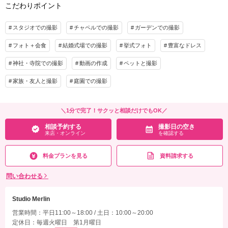
こだわりポイント
撮影料
新婦衣装2着
新郎衣装1着
プラン詳細
着付け
ヘアメイク
小物一式
スタジオでの撮影
チャペルでの撮影
ガーデンでの撮影
撮影料
新婦衣装1着
新郎衣装1着
アルバム
データ 70カット
台紙付写真
フォト＋会食
着付け
結婚式場での撮影
ヘアメイク
挙式フォト
豊富なドレス
小物一式
衣装追加
会食
挙式
アルバム 10P
データ 70カット
台紙付写真
家族と撮影
家族用衣装レンタル
ペットと撮影
神社・寺院での撮影
動画の作成
ペットと撮影
衣装追加
会食
挙式
その他含むもの
家族・友人と撮影
庭園での撮影
家族と撮影
家族用衣装レンタル
ペットと撮影
【26年9月末までの撮影限定キャンペーン】※プランには・新婦様ヘアメイク・新郎
様ヘアメイク・ドレス試着（無料）が含まれており、撮影当日のイメージを事前に確
その他含むもの
＼1分で完了！サクッと相談だけでもOK／
認いただけます。スタジオでの屋内撮影、ガーデンでの開放感あふれるロケーション
【26年10月末迄の撮影限定キャンペーン】※プランには・新婦様ヘアメイク・新郎様
撮影もお選びいただけます。
相談予約する
撮影日の空き
ヘアメイク・ドレス試着（無料）が含まれており、撮影当日のイメージを事前に確認
来店・オンライン
を確認する
いただけます。スタジオでの屋内撮影、ガーデンでの開放感あふれるロケーション撮
相談予約する
撮影日の空き
影もお選びいただけます。
来店・オンライン
を確認する
料金プランを見る
資料請求する
相談予約する
撮影日の空き
来店・オンライン
を確認する
問い合わせる
Studio Merlin
営業時間：平日11:00～18:00 / 土日：10:00～20:00
定休日：毎週火曜日 第1月曜日