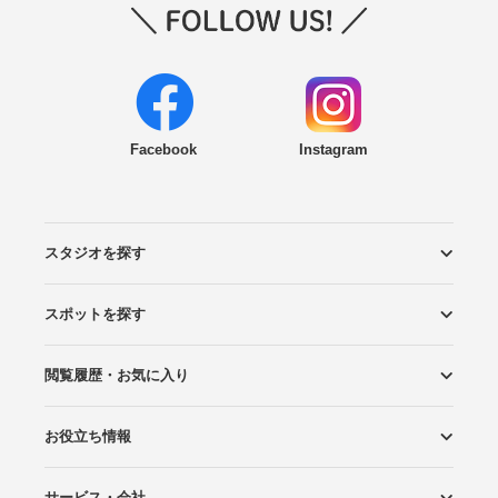
Facebook
Instagram
スタジオを探す
スポットを探す
エリアから探す
こだわりから探す
NEW PHOTO STYLE
プランから探す
フォトタイプ診断
フォトグラファーから探す
国内リゾートから探す
閲覧履歴・お気に入り
ロケーションから探す
スタジオから探す
お役立ち情報
閲覧スタジオ
お気に入り
サービス・会社
Wedding Photo マガジン
はじめてガイド