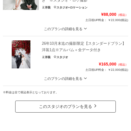
き ※スタジオ・ロケ撮影
洋装
スタジオ+ロケーション
¥88,000
（税込）
土日祝UP料金：
￥22,000
(税込)
このプランの詳細を見る
【26年月9月末迄の期間限定￥88,000！2着スタジオ・ロケ撮影】 ◎選べる衣
装２着・ヘアメイク付きプラン！データ70カット
26年10月末迄の撮影限定【スタンダードプラン】
スタジオ、ガーデンやチャペルなど、お好きな場所で撮影！
洋装1点※アルバム＋全データ付き
洋装
スタジオ
▼プラン内容
¥165,000
（税込）
・ドレス2着
土日祝UP料金：
￥22,000
(税込)
・タキシード1着
・小物
このプランの詳細を見る
・ヘアメイク着付け
~新郎新婦衣装1着ヘアメイク付・全データ70カット付・スタジオ撮影プラン~
・アートブーケ
※料金は全て税込表示となっております。
韓国フォトの世界観を味わえるシンプルプラン
・データ70カット
・アルバム10ページ
このスタジオのプランを見る
※既にご契約済みのお客様のプラン変更は出来かねます
・4シーン
※キャンペーンの併用は出来かねます
・ドレス／タキシード 各1着
・ヘアメイク(新郎新婦分)
プラン詳細
・撮影全データ(約70カット)