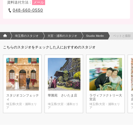
資料送付方法：
メール
048-660-0550
フォトウエディング/結婚写真のPhotorait ホーム
埼玉県のスタジオ
大宮・浦和のスタジオ
Studio Merlin
ペットと撮影
こちらのスタジオをチェックした人におすすめのスタジオ
スタジオコンフェッテ
華雅苑 さいたま店
ラヴィファクトリー大
ィ
宮店
埼玉県/大宮・浦和エリ
埼玉県/大宮・浦和エリ
埼玉県/大宮・浦和エリ
ア
ア
ア