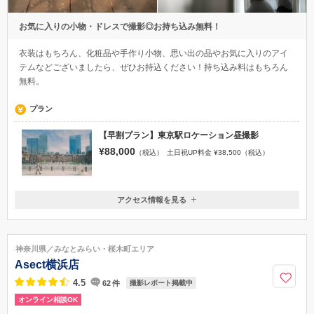
お気に入りの小物・ドレスで撮影◎お持ち込み無料！
衣装はもちろん、化粧品や手作り小物、思い出の品やお気に入りのアイ
テムなどございましたら、ぜひお持込ください！持ち込み料はもちろん
無料。
プラン
【早割プラン】東京駅ロケーション昼撮影
¥88,000
（税込）
土日祝UP料金 ¥38,500（税込）
アクセス情報を見る
〒151-0051
東京都渋谷区千駄ヶ谷3-2-4 ミッテウメハラ3F
副都心線「北参道駅」 2番出口より3分、または、JR原宿駅 竹下口より
神奈川県／みなとみらい・桜木町エリア
徒歩10分
Asect横浜店
050-5482-9969
4.5
62
件
撮影レポート掲載中
オンライン相談OK