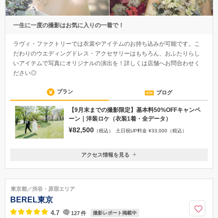
一生に一度の撮影はお気に入りの一着で！
ラヴィ・ファクトリーでは衣裳やアイテムのお持ち込みが可能です。こ
だわりのウエディングドレス・アクセサリーはもちろん、おふたりらし
いアイテムで写真にオリジナルの演出を！詳しくは店舗へお問合わせく
ださい◎
プラン
ブログ
【9月末までの撮影限定】基本料50%OFFキャンペ
ーン｜洋装ロケ（衣装1着・全データ）
¥82,500
（税込）
土日祝UP料金 ¥33,000（税込）
アクセス情報を見る
〒060-0042
北海道札幌市中央区大通西1丁目13 ル・トロワ8F
地下鉄東豊線「大通駅」24番出口直結（B2Fエントランス）／地下鉄東
東京都／渋谷・原宿エリア
西線「大通駅」18番出口より徒歩3分
BEREL東京
011-209-3955
4.7
127
件
撮影レポート掲載中