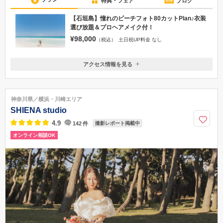
特典・フェア
ブログ
【石垣島】憧れのビーチフォト80カットPlan♪衣装
選び放題＆プロヘアメイク付！
¥98,000
（税込）
土日祝UP料金 なし
アクセス情報を見る
〒907-0243
沖縄県石垣市宮良1054-82
0120-640-888
神奈川県／横浜・川崎エリア
SHIENA studio
4.9
142
件
撮影レポート掲載中
オンライン相談OK