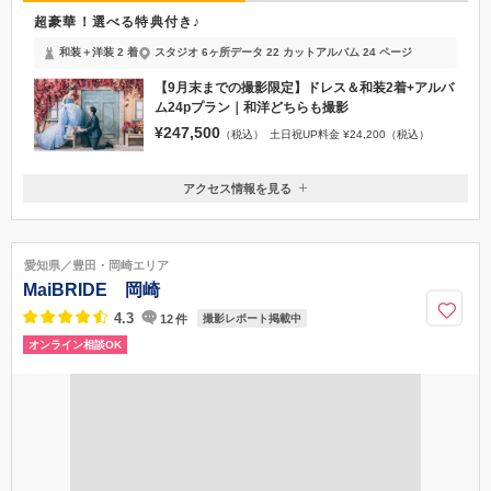
超豪華！選べる特典付き♪
和装＋洋装 2 着
スタジオ 6ヶ所
データ 22 カット
アルバム 24 ページ
【9月末までの撮影限定】ドレス＆和装2着+アルバ
ム24pプラン｜和洋どちらも撮影
¥247,500
（税込）
土日祝UP料金 ¥24,200（税込）
アクセス情報を見る
〒150-0002
東京都渋谷区渋谷1-23-16 cocoti（ココチ）4F
東京メトロ「渋谷駅」B1番出口正面 JR各線・東急各線・京王線「渋谷
愛知県／豊田・岡崎エリア
駅」より明治通りを原宿方面に徒歩4分
MaiBRIDE 岡崎
0120-093-760
4.3
12
件
撮影レポート掲載中
オンライン相談OK