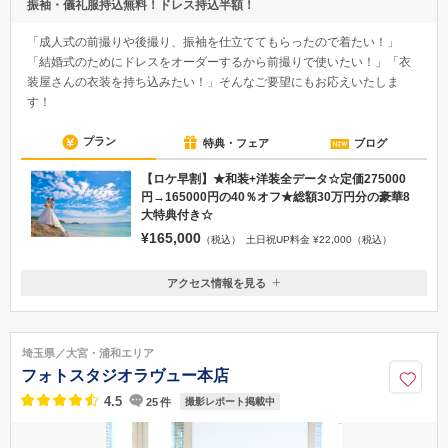
振袖・儀礼服持込無料！ドレス持込半額！
「成人式の前撮りや後撮り、振袖を仕立ててもらったので着たい！」
「結婚式のためにドレスをオーダーするから前撮りで使いたい！」「衣
装屋さんの衣装を持ち込みたい！」そんなご要望にもお応えいたしま
す！
プラン
特典・フェア
ブログ
【ロケ早割】★和装+洋装全データ☆定価275000
円→165000円の40％オフ★総額30万円分の豪華8
大特典付き☆
¥165,000
（税込）
土日祝UP料金 ¥22,000（税込）
アクセス情報を見る
〒231-0007
神奈川県横浜市中区弁天通1-16
地下鉄みなとみらい線日本大通駅２番出口から徒歩４分 または JR関
埼玉県／大宮・浦和エリア
内駅から徒歩8分
フォトスタジオラヴュー本店
050-1746-1166
4.5
25
件
撮影レポート掲載中