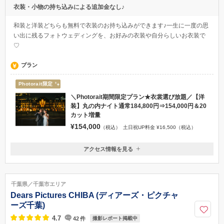
衣装・小物の持ち込みによる追加金なし♪
和装と洋装どちらも無料で衣装のお持ち込みができます♪一生に一度の思
い出に残るフォトウェディングを、お好みの衣装や自分らしいお衣装で
♡
プラン
Photorait限定
＼Photorait期間限定プラン★衣裳選び放題／【洋
装】丸の内ナイト通常184,800円⇒154,000円＆20
カット増量
¥154,000
（税込）
土日祝UP料金 ¥16,500（税込）