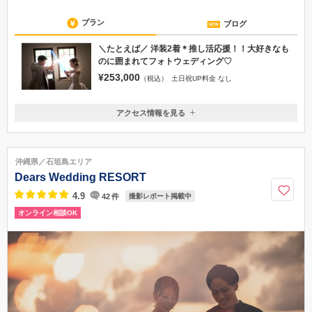
プラン
ブログ
＼たとえば／ 洋装2着＊推し活応援！！大好きなも
のに囲まれてフォトウェディング♡
¥253,000
（税込）
土日祝UP料金 なし
アクセス情報を見る
〒158-0095
東京都世田谷区瀬田1-31-13-201
東急田園都市線「二子玉川」駅より徒歩7分
沖縄県／石垣島エリア
03-5491-5712
Dears Wedding RESORT
4.9
42
件
撮影レポート掲載中
オンライン相談OK