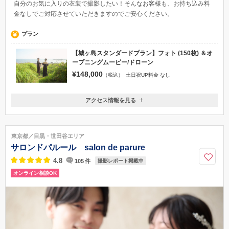
自分のお気に入りの衣装で撮影したい！そんなお客様も、お持ち込み料
金なしでご対応させていただきますのでご安心ください。
プラン
【城ヶ島スタンダードプラン】フォト (150枚) ＆オ
ープニングムービー/ドローン
¥148,000
（税込）
土日祝UP料金 なし
アクセス情報を見る
〒251-0012
神奈川県神奈川県藤沢市村岡東
藤沢駅/打ち合わせは駅周辺又はお電話にて行います
東京都／目黒・世田谷エリア
080-2023-3082
サロンドパルール salon de parure
4.8
105
件
撮影レポート掲載中
オンライン相談OK