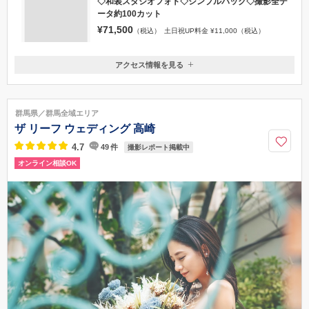
プラン
◇和装スタジオフォト◇シンプルパック◇撮影全デ
ータ約100カット
¥71,500
（税込）
土日祝UP料金 ¥11,000（税込）
アクセス情報を見る
〒444-0840
愛知県岡崎市戸崎町牛転10-125
【電車でお越しの場合】JR岡崎駅・名鉄東岡崎駅より車で10分 【お車
群馬県／群馬全域エリア
でお越しの場合】岡崎ICより1号線を南下、光ヶ丘女子高校横
ザ リーフ ウェディング 高崎
0564-59-3930
4.7
49
件
撮影レポート掲載中
オンライン相談OK