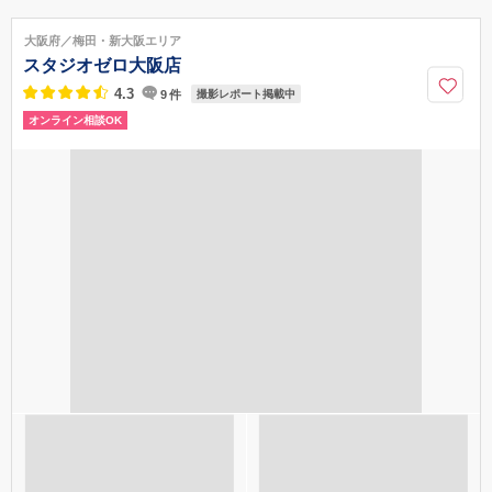
アクセス情報を見る
〒920-0165
石川県金沢市深谷町チ119-1
IR森本駅から車で10分 深谷温泉 元湯石屋さんから車で1分の一軒家で
大阪府／梅田・新大阪エリア
す/駐車場：スタジオ敷地内にお停めください
スタジオゼロ大阪店
076-201-8988
4.3
9
件
撮影レポート掲載中
オンライン相談OK