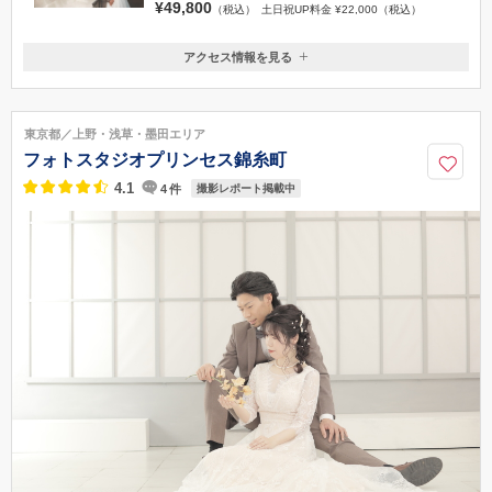
☆洋装1点・カスタムプラン☆ 本格的なステンド
グラスのクラシカルチャペル・緑溢れるガーデン・
おしゃれなスタジオで撮影が可能
¥49,800
（税込）
土日祝UP料金 ¥22,000（税込）
アクセス情報を見る
〒370-0031
群馬県高崎市上大類町918
JR高崎駅より車 5分 /JR高崎問屋町より車 7分 /関越自動車道高崎
東京都／上野・浅草・墨田エリア
インターより車 5分
フォトスタジオプリンセス錦糸町
027-352-1777
4.1
4
件
撮影レポート掲載中