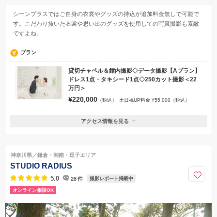
シーンプラスではご自身の衣裳やグッズの持込が追加料金無しで可能で
す。こだわり抜いた衣裳や思い出のグッズを使用しての写真撮影も素敵
ですよね。
プラン
貸切チャペル＆館内撮影◇データ撮影【Aプラン】
ドレス1点・タキシード1点◇250カット撮影＜22
万円＞
¥220,000
（税込）
土日祝UP料金 ¥55,000（税込）
アクセス情報を見る
〒542-0081
大阪府大阪市中央区南船場3-9-15 御堂筋武田ビル8F（クチュールナオコ
心斎橋店内）
神奈川県／鎌倉・湘南・逗子エリア
地下鉄御堂筋線「心斎橋駅」北10番出口より徒歩3分
STUDIO RADIUS
06-6243-7050
5.0
28
件
撮影レポート掲載中
オンライン相談OK