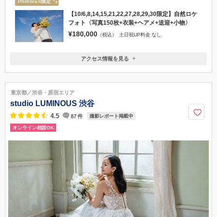
Photorait限定
【10/6,8,14,15,21,22,27,28,29,30限定】自然ロケ
フォト〈写真150枚+衣装+ヘアメ+送迎+小物〉
¥180,000
（税込）
土日祝UP料金 なし
アクセス情報を見る
〒225-0021
神奈川県横浜市青葉区すすき野2丁目1−11 ディモーラあざみ野 2階
田園都市線たまプラーザ駅 / たまプラーザ駅⇄スタジオの送迎がござ
東京都／渋谷・原宿エリア
います。
studio LUMINOUS 渋谷
4.5
87
件
撮影レポート掲載中
オンライン相談OK