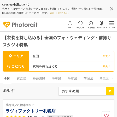
Cookieの利用について
当サイトはサービス向上のためCookieを利用しています。以降ページ遷移した場合は、
Cookie利用に同意したことになります。
詳しくはこちら
【衣装を持ち込める】全国のフォトウェディング・前撮り
スタジオ特集
エリア
全国
変更
こだわり
衣装を持ち込める
変更
全国
東京都
神奈川県
埼玉県
千葉県
茨城県
群馬県
396
件
北海道／札幌市エリア
ラヴィファクトリー札幌店