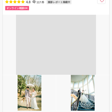
アクセス情報を見る
〒550-0012
大阪府大阪市西区立売堀2丁目1-9 日建ビル 7F
大大阪メトロ四つ橋線・中央線・御堂筋線 「本町駅」23番出口から徒歩
東京都／恵比寿・代官山エリア
8分 中央線・千日前線 「阿波座駅」2番出口から徒歩8分 大阪メトロ長堀鶴
Little Martha 代官山
見緑地線 「西大橋駅」1番出口から徒歩6分
4.8
117
件
撮影レポート掲載中
06-7777-5665
オンライン相談OK