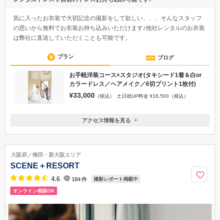
気に入ったお衣装で大切記念の撮影をして欲しい、、、そんなスタッフ
の思いから無料でお衣装お持ち込みいただけます♪他社レンタルのお衣装
は弊社に直送していただくことも可能です。
プラン
ブログ
お手軽洋装コース×スタジオ(タキシード1着＆白or
カラードレス／ヘアメイク／6切プリント1枚付)
¥33,000
（税込）
土日祝UP料金 ¥16,500（税込）
アクセス情報を見る
〒330-0801
埼玉県さいたま市大宮区土手町3-272-1
東武アーバンパークライン 北大宮駅 徒歩3分／JR大宮駅 東口より東
大阪府／梅田・新大阪エリア
武バス1番上尾行き3停留所『北大宮駅入り口』下車徒歩30秒
SCENE＋RESORT
048-665-9655
4.6
184
件
撮影レポート掲載中
オンライン相談OK