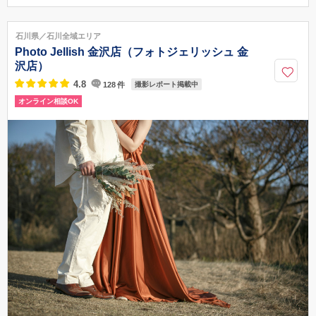
¥130,000
（税込）
土日祝UP料金 ¥11,000（税込）
アクセス情報を見る
〒130-0022
東京都墨田区江東橋3-9-10 丸井錦糸町5F
JR錦糸町駅南口から徒歩３分
石川県／石川全域エリア
03-5637-8061
Photo Jellish 金沢店（フォトジェリッシュ 金
沢店）
4.8
128
件
撮影レポート掲載中
オンライン相談OK