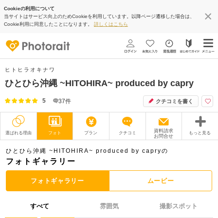
Cookieの利用について
当サイトはサービス向上のためCookieを利用しています。以降ページ遷移した場合は、
Cookie利用に同意したことになります。
詳しくはこちら
ヒトヒラオキナワ
ひとひら沖縄 ~HITOHIRA~ produced by capry
5
37
件
クチコミを書く
資料請求
選ばれる理由
フォト
プラン
クチコミ
もっと見る
お問合せ
撮影レポート
フォトグラファー
ひとひら沖縄 ~HITOHIRA~ produced by capryの
フォトギャラリー
衣装
ムービー
フォトギャラリー
ムービー
オプション
ブログ
すべて
雰囲気
撮影スポット
アクセス/TEL
スタジオトップ