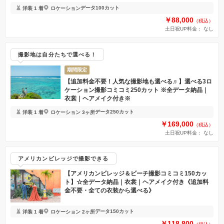
データ100カット
洋装 1 着
ロケーション
￥88,000
（税込）
土日祝UP料金：
なし
撮影地は自分たちで選べる！
期間限定
【追加料金不要！人気な撮影地も選べる♬】選べる3ロ
ケーション撮影コミコミ250カット ※全データ納品｜
衣裳｜ヘアメイク付き※
データ250カット
洋装 1 着
ロケーション 3ヶ所
￥169,000
（税込）
土日祝UP料金：
なし
アメリカンビレッジで撮影できる
【アメリカンビレッジ＆ビーチ撮影コミコミ150カッ
ト】☆全データ納品｜衣裳｜ヘアメイク付き《追加料
金不要・全ての衣装から選べる》
データ150カット
洋装 1 着
ロケーション 2ヶ所
￥118,800