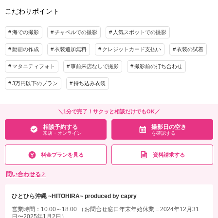
こだわりポイント
海での撮影
チャペルでの撮影
人気スポットでの撮影
動画の作成
衣装追加無料
クレジットカード支払い
衣装の試着
マタニティフォト
事前来店なしで撮影
撮影前の打ち合わせ
3万円以下のプラン
持ち込み衣装
＼1分で完了！サクッと相談だけでもOK／
相談予約する
撮影日の空き
来店・オンライン
を確認する
料金プランを見る
資料請求する
問い合わせる
ひとひら沖縄 ~HITOHIRA~ produced by capry
営業時間：10:00～18:00 （お問合せ窓口年末年始休業＝2024年12月31
日〜2025年1月2日）