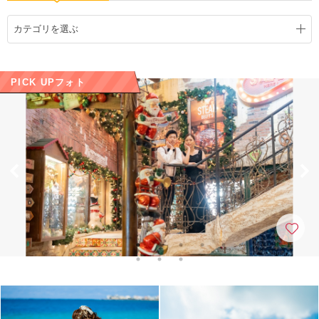
こだわりポイント
カテゴリを選ぶ
PICK UPフォト
海での撮影
チャペルでの撮影
人気スポットでの撮影
動画の作成
衣装追加無料
クレジットカード支払い
衣装の試着
マタニティフォト
事前来店なしで撮影
撮影前の打ち合わせ
3万円以下のプラン
持ち込み衣装