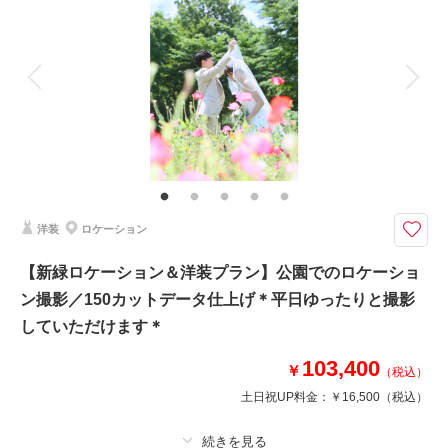
着付け
ヘアメイク
小物一式
アルバム
データ
台紙付写真
衣装追加
会食
挙式
家族と撮影
家族用衣装レンタル
ペットと撮影
その他含むもの
六つ切プリントをデータ渡しに変更していただけます
ドレスで素敵なフォトを残しましょう♪
タキシード、ドレス（白orカラー）とヘアメイク、写真6切1枚がセットに
洋装
ロケーション
なったプランです。たくさん撮影した中から、お好きなフォトを選べますよ
☆
【新緑ロケーション＆洋装プラン】公園でのロケーショ
ン撮影／150カットデータ仕上げ＊平日ゆったりと撮影
このプランで撮影可能な撮影レポート
していただけます＊
撮影日：
2024年9月9日
103,400
￥
撮影場所：
スタジオ
（埼玉）
（税込）
土日祝UP料金：
￥16,500
（税込）