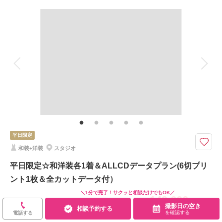
撮影料
新婦衣装1着
新郎衣装1着
着付け
ヘアメイク
小物一式
アルバム
データ 20 カット
台紙付写真
衣装追加
会食
挙式
家族と撮影
家族用衣装レンタル
ペットと撮影
20カットデータが全て修整済みでのお渡しに♪
ガーデンスタジオ内でたくさん撮影した中より、20枚をお選びいただき、
全てのカットを修整してお渡しいたします！！
平日限定
撮影日の空き
相談予約する
和装+洋装
スタジオ
を確認する
平日限定☆和洋装各1着＆ALLCDデータプラン(6切プリ
ント1枚＆全カットデータ付）
＼1分で完了！サクッと相談だけでもOK／
149,600
￥
（税込）
撮影日の空き
相談予約する
を確認する
電話する