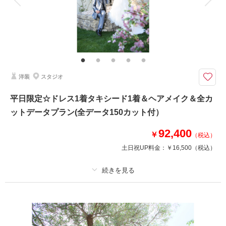
家族と撮影
家族用衣装レンタル
ペットと撮影
とにかくデータが欲しい！二人にオススメ♪
データがほしい！でも全部はいらないかも。。。という二人にぴったりなプ
ランです♪
カメラマンが厳選したカットを50枚お渡しです！！
洋装
スタジオ
撮影日の空き
相談予約する
平日限定☆ドレス1着タキシード1着＆ヘアメイク＆全カ
を確認する
ットデータプラン(全データ150カット付）
92,400
￥
（税込）
土日祝UP料金：
￥16,500
（税込）
プラン詳細
撮影料
新婦衣装1着
新郎衣装1着
着付け
ヘアメイク
小物一式