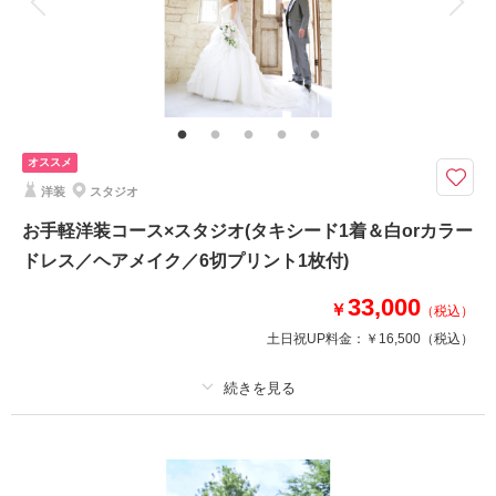
家族と撮影
家族用衣装レンタル
ペットと撮影
和装2着＋洋装2着のよくばりプランです♪
フォトウェディングにぴったりの満足コースです。。。
全部で4着選べるので、白無垢＆色打掛＆白ドレス＆カラードレスなんて組
み合わせはいかが？親御さんもお呼びして、スタジオやロケーションで、1
日楽しみながら撮影しまょう♪
オススメ
洋装
スタジオ
このプランで撮影可能な撮影レポート
お手軽洋装コース×スタジオ(タキシード1着＆白orカラー
撮影日：
2020年5月17日
ドレス／ヘアメイク／6切プリント1枚付)
撮影場所：
大宮公園
（埼玉）
33,000
￥
（税込）
土日祝UP料金：
￥16,500
（税込）
撮影日の空き
相談予約する
を確認する
プラン詳細
撮影料
新婦衣装1着
新郎衣装1着