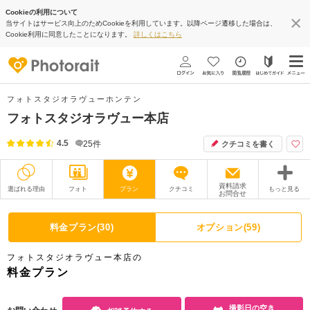
Cookieの利用について
当サイトはサービス向上のためCookieを利用しています。以降ページ遷移した場合は、
Cookie利用に同意したことになります。
詳しくはこちら
フォトスタジオラヴューホンテン
フォトスタジオラヴュー本店
4.5
25
件
クチコミを書く
資料請求
選ばれる理由
フォト
プラン
クチコミ
もっと見る
お問合せ
撮影レポート
フォトグラファー
料金プラン(30)
オプション(59)
衣装
ムービー
フォトスタジオラヴュー本店の
オプション
ブログ
料金プラン
アクセス/TEL
スタジオトップ
撮影日の空き