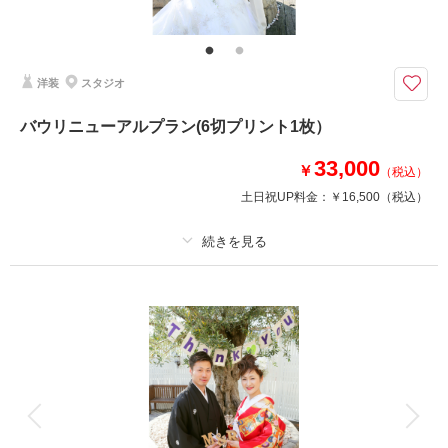
素敵な今をドレスアップして残したいあなたに♪
ご希望は何なりとお申し付けくださいね。。。
トータルコーディネートはお任せください！
洋装
スタジオ
撮影日の空き
相談予約する
バウリニューアルプラン(6切プリント1枚）
を確認する
33,000
￥
（税込）
土日祝UP料金：
￥16,500
（税込）
プラン詳細
撮影料
新婦衣装1着
新郎衣装1着
着付け
ヘアメイク
小物一式
アルバム
データ
台紙付写真
衣装追加
会食
挙式
家族と撮影
家族用衣装レンタル
ペットと撮影