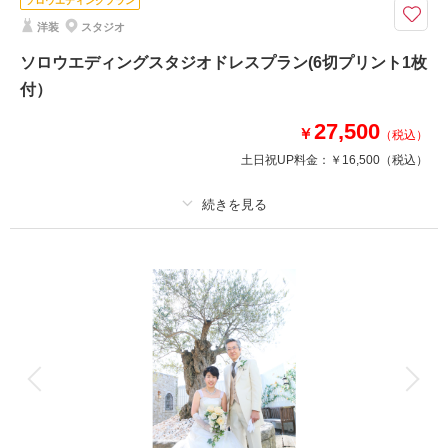
ソロウエディングプラン
洋装
スタジオ
このプランで撮影可能な撮影レポート
ソロウエディングスタジオドレスプラン(6切プリント1枚
撮影日：
2022年4月25日
付）
撮影場所：
スタジオ
（埼玉）
27,500
￥
（税込）
土日祝UP料金：
￥16,500
（税込）
撮影日の空き
相談予約する
を確認する
プラン詳細
撮影料
新婦衣装1着
新郎衣装
着付け
ヘアメイク
小物一式
アルバム
データ
台紙付写真
衣装追加
会食
挙式
家族と撮影
家族用衣装レンタル
ペットと撮影
お気に入りのドレスでゆったりと。。。