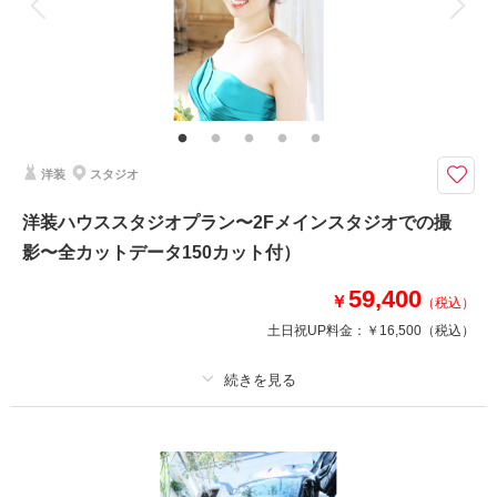
家族と撮影
家族用衣装レンタル
ペットと撮影
人気の打掛フォトをしっかり残しましょう♪
挙式はドレスの方の前撮でも人気の和装撮影。皆の憧れ、親御さんも喜ぶ打
掛で写真を残しましょう☆おかつらは苦手、、、な方は和装の洋髪でチャレ
ンジして♪
洋装
スタジオ
このプランで撮影可能な撮影レポート
洋装ハウススタジオプラン〜2Fメインスタジオでの撮
撮影日：
2024年3月31日
影〜全カットデータ150カット付）
撮影場所：
スタジオ
（埼玉）
59,400
￥
（税込）
土日祝UP料金：
￥16,500
（税込）
撮影日の空き
相談予約する
を確認する
プラン詳細
撮影料
新婦衣装1着
新郎衣装1着
着付け
ヘアメイク
小物一式