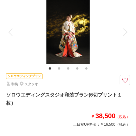
撮影料
新婦衣装2着
新郎衣装2着
着付け
ヘアメイク
小物一式
アルバム
データ
台紙付写真
衣装追加
会食
挙式
家族と撮影
家族用衣装レンタル
ペットと撮影
写真を残すなら、もちろん着物もドレスも！！！
写真だけはしっかり残したいあなたにオススメ♪着物とドレスが残せるプラ
ンです。。。
手ぶらでご来店頂けますよ☆
ソロウエディングプラン
和装
スタジオ
このプランで撮影可能な撮影レポート
ソロウエディングスタジオ和装プラン(6切プリント１
撮影日：
2024年8月4日
撮影場所：
スタジオ
（埼玉）
枚）
38,500
￥
（税込）
土日祝UP料金：
￥16,500
（税込）