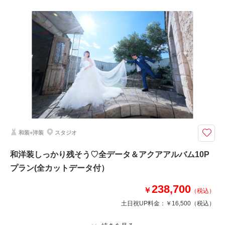
撮影料
新婦衣装1着
新郎衣装1着
着付け
ヘアメイク
小物一式
アルバム 10 P
データ 150 カット
台紙付写真
衣装追加
会食
挙式
家族と撮影
家族用衣装レンタル
ペットと撮影
10P12~15カット仕上げのアルバムと全カットデータのついた嬉しいセット
です♪
A4サイズの製本タイプアルバムに写真集のような巻表紙がついたアルバム
です。
和装+洋装
スタジオ
全面写真で大きく華やかに♪
和洋装しっかり残そう♡全データ＆アクアアルバム10P
このプランで撮影可能な撮影レポート
プラン(全カットデータ付）
撮影日：
2022年6月12日
238,700
￥
（税込）
撮影場所：
スタジオ
（埼玉）
土日祝UP料金：
￥16,500
（税込）