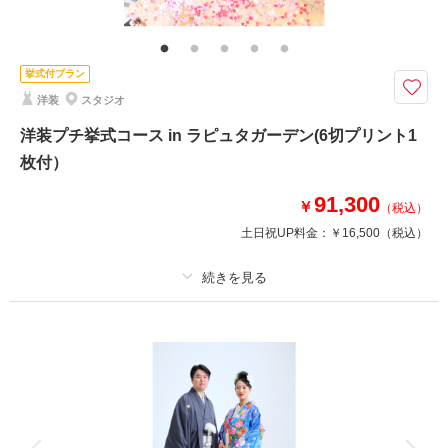
節目のお写真はご家族で♪賑やかで楽しい思い出になりますよ♡
このプランで撮影可能な撮影レポート
挙式付プラン
撮影日：
2020年3月1日
洋装
スタジオ
撮影場所：
スタジオ
（埼玉）
洋装プチ挙式コース in ラピュタガーデン(6切プリント1
枚付）
91,300
￥
（税込）
土日祝UP料金：
￥16,500
（税込）
撮影日の空き
相談予約する
を確認する
プラン詳細
撮影料
新婦衣装
新郎衣装
着付け
ヘアメイク
小物一式
アルバム
データ
台紙付写真
衣装追加
会食
挙式