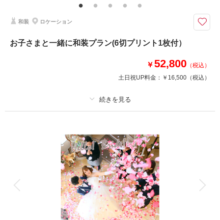
和装
ロケーション
このプランで撮影可能な撮影レポート
撮影日：
2024年11月12日
お子さまと一緒に和装プラン(6切プリント1枚付）
撮影場所：
大宮第二公園
（埼玉）
52,800
￥
（税込）
土日祝UP料金：
￥16,500
（税込）
撮影日の空き
相談予約する
を確認する
プラン詳細
撮影料
新婦衣装1着
新郎衣装1着
着付け
ヘアメイク
小物一式
アルバム
データ
台紙付写真
衣装追加
会食
挙式
家族と撮影
家族用衣装レンタル
ペットと撮影
大切なお子様と一緒に和装で家族フォトを♪