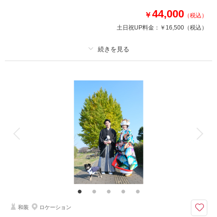
44,000
￥
（税込）
土日祝UP料金：
￥16,500
（税込）
プラン詳細
撮影料
新婦衣装2着
新郎衣装
着付け
ヘアメイク
小物一式
アルバム
データ
台紙付写真
衣装追加
会食
挙式
家族と撮影
家族用衣装レンタル
ペットと撮影
仲良く2人でドレスアップしましょう♪
素敵なお二人の今を、ウエディングドレスでHappyに残しましょう♪
ご要望は何なりとお申し付けください！
和装
ロケーション
撮影日の空き
相談予約する