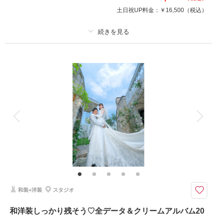
土日祝UP料金：
￥16,500
（税込）
撮影日の空き
相談予約する
を確認する
プラン詳細
撮影料
新婦衣装1着
新郎衣装1着
着付け
ヘアメイク
小物一式
アルバム 10 P
データ 150 カット
台紙付写真
衣装追加
会食
挙式
家族と撮影
家族用衣装レンタル
ペットと撮影
10P20カット仕上げのアルバムと全カットデータのついた嬉しいセットです
♪
大きなフォトBOXつきのアルバムです。30cm以上あるスクエア型の写真は
見応えがありますよ♪マット調の写真が小洒落ています♡
和装+洋装
スタジオ
このプランで撮影可能な撮影レポート
和洋装しっかり残そう♡全データ＆クリームアルバム20