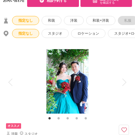
お問い合わせ
相談予約する
を確認する
こだわりポイント
指定なし
和装
洋装
和装+洋装
私服
指定なし
スタジオ
ロケーション
スタジオ+
ペットと撮影
家族・友人と撮影
挙式フォト
自慢の修正技術
事前来店なしで撮影
子供用の衣装
マタニティフォト
ガーデンでの撮影
オススメ
洋装
スタジオ