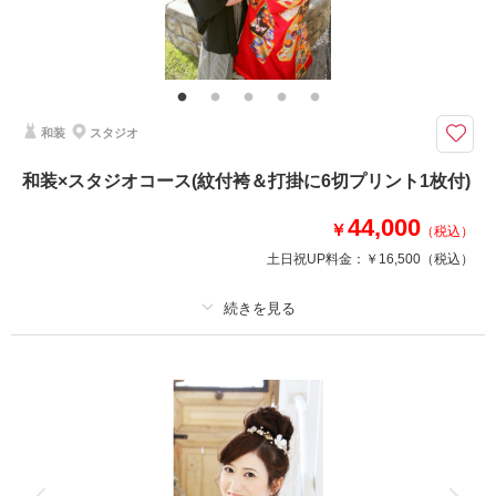
10周年、20周年、30周年先の仲良し記念に♡
両親に撮影をプレゼントしたい♡方に。。。
まだウエディングフォトを撮っていなかった♡あなたに。。。
10年ごとに撮影されている♡あなたに。。。
素敵なドレスでゆったりと撮影しましょう♪
和装
スタジオ
和装×スタジオコース(紋付袴＆打掛に6切プリント1枚付)
撮影日の空き
相談予約する
を確認する
44,000
￥
（税込）
土日祝UP料金：
￥16,500
（税込）
プラン詳細
撮影料
新婦衣装1着
新郎衣装1着
着付け
ヘアメイク
小物一式
アルバム
データ
台紙付写真
衣装追加
会食
挙式