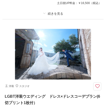
土日祝UP料金：
￥16,500
（税込）
撮影日の空き
相談予約する
プラン詳細
を確認する
撮影料
新婦衣装1着
新郎衣装1着
着付け
ヘアメイク
小物一式
アルバム
データ
台紙付写真
衣装追加
会食
挙式
家族と撮影
家族用衣装レンタル
ペットと撮影
スタジオ＆ロケーションで満足度up!
せっかくお気に入りの衣裳に着替えたのだから、、、スタジオとロケーショ
ンでしっかりおさえましょう♪
洋装
スタジオ
撮影日の空き
相談予約する
LGBT洋装ウエディング ドレス×ドレスコーデプラン(6
を確認する
切プリント1枚付）