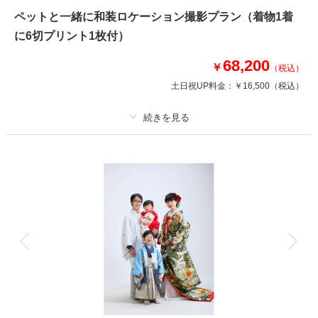
を確認する
ペットと一緒に和装ロケーション撮影プラン（着物1着
に6切プリント1枚付）
68,200
￥
（税込）
土日祝UP料金：
￥16,500
（税込）
プラン詳細
撮影料
新婦衣装1着
新郎衣装1着
着付け
ヘアメイク
小物一式
アルバム
データ
台紙付写真
衣装追加
会食
挙式
家族と撮影
家族用衣装レンタル
ペットと撮影
打掛でお散歩しながら撮影しましょう♪
大切なペットと一緒に、打掛でお散歩できるプランです♡テンション上がり
ますよ♪