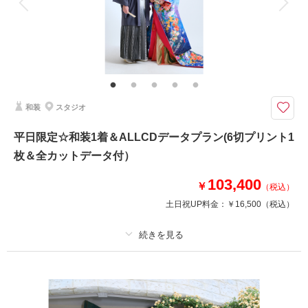
家族と撮影
家族用衣装レンタル
ペットと撮影
ミニチャペルで挙式はいかが？？？
屋上庭園にあるドーム型チャペルで挙式が出来ます♪
雰囲気はイタリア、フランスのアンティーク感漂う造りとなっていて、オシ
ャレですよ。。。階段でのフラワーシャワーも人気です♪
和装
スタジオ
このプランで撮影可能な撮影レポート
平日限定☆和装1着＆ALLCDデータプラン(6切プリント1
撮影日：
2022年5月28日
枚＆全カットデータ付）
撮影場所：
スタジオ
（埼玉）
103,400
￥
（税込）
土日祝UP料金：
￥16,500
（税込）
撮影日の空き
相談予約する
を確認する
プラン詳細
撮影料
新婦衣装1着
新郎衣装1着
着付け
ヘアメイク
小物一式