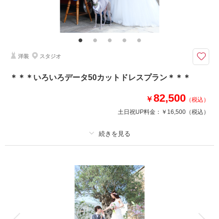
和装でスタジオと神社周辺ロケーションを満喫♪
和装スタジオでかっちり撮影した後に、のびのびロケーション撮影を楽しみ
ましょう♪
洋装
スタジオ
このプランで撮影可能な撮影レポート
撮影日：
2025年2月2日
＊＊＊いろいろデータ50カットドレスプラン＊＊＊
撮影場所：
花田苑
（埼玉）
82,500
￥
（税込）
土日祝UP料金：
￥16,500
（税込）
撮影日の空き
相談予約する
を確認する
プラン詳細
撮影料
新婦衣装1着
新郎衣装
着付け
ヘアメイク
小物一式
アルバム
データ 50 カット
台紙付写真
衣装追加
会食
挙式