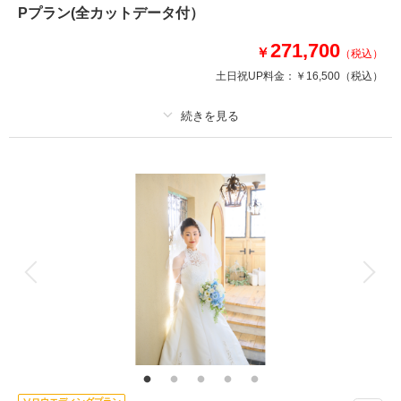
撮影日：
2021年5月17日
Pプラン(全カットデータ付）
撮影場所：
大宮公園
（埼玉）
271,700
￥
（税込）
土日祝UP料金：
￥16,500
（税込）
撮影日の空き
相談予約する
を確認する
プラン詳細
撮影料
新婦衣装1着
新郎衣装1着
着付け
ヘアメイク
小物一式
アルバム 20 P
データ 150 カット
台紙付写真
衣装追加
会食
挙式
家族と撮影
家族用衣装レンタル
ペットと撮影
20p40カット仕上げのアルバムと全カットデータのついた嬉しいセットです
♪
高級感あるレザー素材の表紙を使用したアルバムです♪
表紙のカラーはホワイト・ブラウン・ブラックからお好きなものを。
カットも多く入り素敵に編集されたデザインアルバムです♪