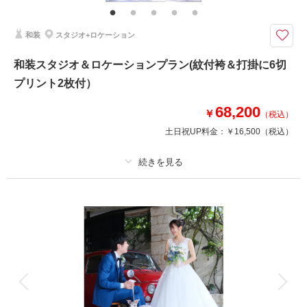
和装
スタジオ+ロケーション
このプランで撮影可能な撮影レポート
撮影日：
2024年12月15日
和装スタジオ＆ロケーションプラン(紋付袴＆打掛に6切
撮影場所：
スタジオ
（埼玉）
プリント2枚付）
68,200
￥
（税込）
土日祝UP料金：
￥16,500
（税込）
撮影日の空き
相談予約する
を確認する
プラン詳細
撮影料
新婦衣装1着
新郎衣装1着
着付け
ヘアメイク
小物一式
アルバム
データ
台紙付写真
衣装追加
会食
挙式
家族と撮影
家族用衣装レンタル
ペットと撮影