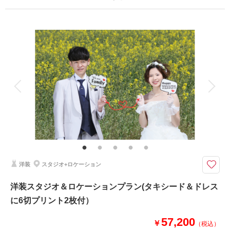
プラン詳細
撮影日の空き
相談予約する
を確認する
撮影料
新婦衣装1着
新郎衣装1着
着付け
ヘアメイク
小物一式
アルバム
データ 150 カット
台紙付写真
衣装追加
会食
挙式
家族と撮影
家族用衣装レンタル
ペットと撮影
ドレスで新緑ロケーション♪150カットデータ仕上げ♪
春のみの限定プラン♡4月〜5月中旬にご利用ください。
ロケーションで150カット♪ご希望をお聞かせください。
ロケーション場所は大宮第二公園または市民の森公園となります。
ご希望のロケ地がございましたら、お申し付けくださいね♪
洋装
スタジオ+ロケーション
洋装スタジオ＆ロケーションプラン(タキシード＆ドレス
このプランで撮影可能な撮影レポート
に6切プリント2枚付）
撮影日：
2021年4月4日
撮影場所：
市民の森公園
（埼玉）
57,200
￥
（税込）