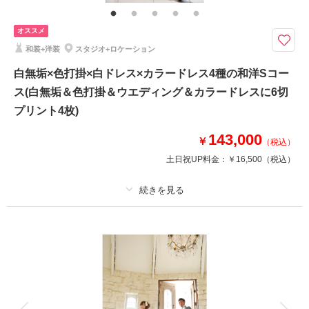
150カットを楽しく撮影しましょう！！
オススメ
和装+洋装
スタジオ+ロケーション
このプランで撮影可能な撮影レポート
白無垢×色打掛×白ドレス×カラードレス4種の和洋Sコー
撮影日：
2025年10月27日
撮影場所：
スタジオ
（埼玉）
ス(白無垢＆色打掛＆ウエディング＆カラードレスに6切
プリント4枚)
143,000
￥
（税込）
土日祝UP料金：
￥16,500
（税込）
撮影日の空き
相談予約する
を確認する
プラン詳細
撮影料
新婦衣装4着
新郎衣装4着
着付け
ヘアメイク
小物一式
アルバム
データ
台紙付写真
衣装追加
会食
挙式