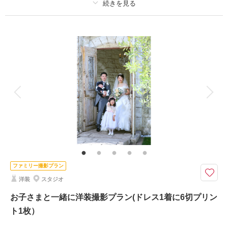
撮影日の空き
相談予約する
を確認する
プラン詳細
撮影料
新婦衣装1着
新郎衣装
着付け
ヘアメイク
小物一式
アルバム
データ
台紙付写真
衣装追加
会食
挙式
家族と撮影
家族用衣装レンタル
ペットと撮影
広いスタジオを独り占め♪
素敵な今を打掛で豪華に残しましょう♪
ご要望は何なりとお申し付けくださいませ。。。
トータルコーディネートはお任せください！
ファミリー撮影プラン
洋装
スタジオ
撮影日の空き
相談予約する
を確認する
お子さまと一緒に洋装撮影プラン(ドレス1着に6切プリン
ト1枚）