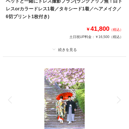
ペットと一緒にドレス撮影プラン(ランクアップ無！白ド
撮影場所：
スタジオ
（埼玉）
レスorカラードレス1着／タキシード1着／ヘアメイク／
6切プリント1枚付き)
41,800
￥
（税込）
土日祝UP料金：
￥16,500
（税込）
撮影日の空き
相談予約する
を確認する
プラン詳細
撮影料
新婦衣装1着
新郎衣装1着
着付け
ヘアメイク
小物一式
アルバム
データ
台紙付写真
衣装追加
会食
挙式
家族と撮影
家族用衣装レンタル
ペットと撮影
かけがえのないペットも大事な家族♡絶対一緒がいい！！！
ワンちゃん、ネコちゃん、うさぎちゃん、オウムちゃん、亀ちゃん♡
みーんな大集合♡ご一緒に愉快に撮影しましょう♪