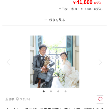
41,800
￥
（税込）
土日祝UP料金：
￥16,500
（税込）
プラン詳細
撮影料
新婦衣装1着
新郎衣装1着
着付け
ヘアメイク
小物一式
アルバム
データ
台紙付写真
衣装追加
会食
挙式
家族と撮影
家族用衣装レンタル
ペットと撮影
ご家族と一緒に撮影したい方必見♪
最近ご利用の多いファミリー撮影プランです☆かわいいお子さまにも衣裳の
無料レンタルありますよ♡
洋装
スタジオ
このプランで撮影可能な撮影レポート
撮影日：
2024年2月24日