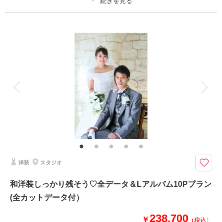
プラン詳細
撮影日の空き
相談予約する
を確認する
撮影料
新婦衣装2着
新郎衣装2着
着付け
ヘアメイク
小物一式
アルバム 10 P
データ 150 カット
台紙付写真
衣装追加
会食
挙式
家族と撮影
家族用衣装レンタル
ペットと撮影
10P25カット仕上げのアルバムと全カットデータのついた嬉しいセットです
♪
アクリル表紙のお部屋に飾れるアルバムです☆見開き写真で編集されたレイ
アウトで華やかです☆
洋装
スタジオ
このプランで撮影可能な撮影レポート
和洋装しっかり残そう♡全データ＆Lアルバム10Pプラン
撮影日：
2025年5月10日
(全カットデータ付）
撮影場所：
スタジオ
（埼玉）
238,700
￥
（税込）