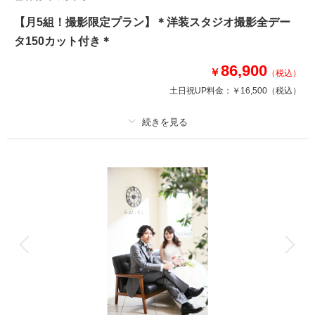
【月5組！撮影限定プラン】＊洋装スタジオ撮影全デー
タ150カット付き＊
86,900
￥
（税込）
土日祝UP料金：
￥16,500
（税込）
プラン詳細
撮影料
新婦衣装1着
新郎衣装1着
着付け
ヘアメイク
小物一式
アルバム
データ 150 カット
台紙付写真
衣装追加
会食
挙式
家族と撮影
家族用衣装レンタル
ペットと撮影
月5組限定でドレスの全カットをお得に撮影できます！！
ドレス、タキシードはランクアップ料金なしでお好きな衣装を選べます♪
スタジオの1F~4Fまでお好きな場所全てが撮影スポットです☆