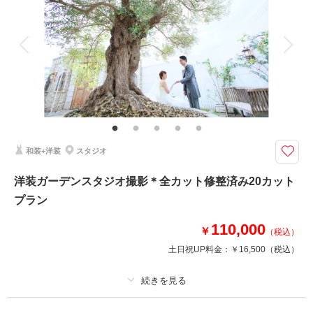
アルバム
データ 150 カット
台紙付写真
衣装追加
会食
挙式
家族と撮影
家族用衣装レンタル
ペットと撮影
ドレスとタキシードでたくさんのデータが欲しい方へ♪
平日ならではのゆったり撮影＆素敵なドレスでの150カットデータのお渡し
プランです♪
和装+洋装
スタジオ
このプランで撮影可能な撮影レポート
撮影日：
2025年11月28日
洋装ガーデンスタジオ撮影＊全カット修整済み20カット
撮影場所：
スタジオ
（埼玉）
プラン
110,000
￥
（税込）
土日祝UP料金：
￥16,500
（税込）
撮影日の空き
相談予約する
を確認する
プラン詳細