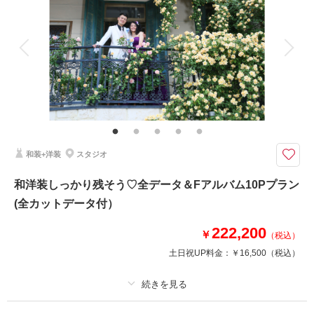
アルバム
データ 150 カット
台紙付写真
衣装追加
会食
挙式
家族と撮影
家族用衣装レンタル
ペットと撮影
和装で全カットのデータが欲しい方へ♪
平日ならではのゆったり撮影＆素敵な和装での150カットデータのお渡しプ
ランです♪
和装+洋装
スタジオ
このプランで撮影可能な撮影レポート
撮影日：
2026年5月2日
和洋装しっかり残そう♡全データ＆Fアルバム10Pプラン
撮影場所：
大宮公園
（埼玉）
(全カットデータ付）
222,200
￥
（税込）
土日祝UP料金：
￥16,500
（税込）
撮影日の空き
相談予約する
を確認する
プラン詳細