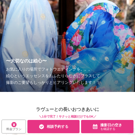
〜大切なのは絵心〜
お気に入りの場所でフォトウエディングを。。。
絵心というエッセンスをおふたりらしさにプラスして
撮影のご要望もしっかりとヒアリングいたします！！
ラヴューとの長いおつきあいに
＼1分で完了！サクッと相談だけでもOK／
long relationship
撮影日の空き
相談予約する
を確認する
料金プラン