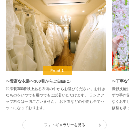
Point 1
〜豊富な衣装〜300着からご自由に♪
〜丁寧な
和洋装300着以上ある衣装の中からお選びください。お好き
撮影技能
なものをいつでも幾つでもご試着いただけます。 ランクア
ずつ手作
ップ料金は一切ございません。 お下着などの小物も全てセ
なくお申
ットになっております。
修整も承
フォトギャラリーを見る