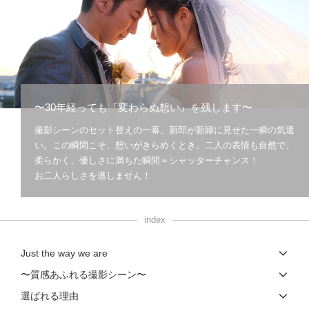
こだわりポイント
〜30年経っても『変わらぬ想い』を残します〜
撮影シーンのセット替えの一幕、新郎が新婦に見せた一瞬の気遣
ペットと撮影
家族・友人と撮影
い。この瞬間こそ、想いがきらめくとき。二人の表情も自然で、
柔らかく、優しさに満ちた瞬間＝シャッターチャンス！
お二人らしさを逃しません！
index
挙式フォト
自慢の修正技術
Just the way we are
事前来店なしで撮影
子供用の衣装
マタニティフォト
〜質感あふれる撮影シーン〜
ガーデンでの撮影
選ばれる理由