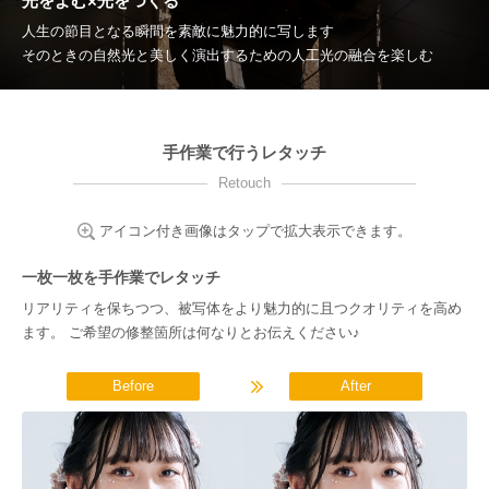
光をよむ×光をつくる
人生の節目となる瞬間を素敵に魅力的に写します
そのときの自然光と美しく演出するための人工光の融合を楽しむ
手作業で行うレタッチ
Retouch
アイコン付き画像はタップで拡大表示できます。
一枚一枚を手作業でレタッチ
リアリティを保ちつつ、被写体をより魅力的に且つクオリティを高め
ます。 ご希望の修整箇所は何なりとお伝えください♪
Before
After