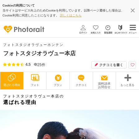
Cookieの利用について
当サイトはサービス向上のためCookieを利用しています。以降ページ遷移した場合は、
Cookie利用に同意したことになります。
詳しくはこちら
フォトスタジオラヴューホンテン
フォトスタジオラヴュー本店
4.5
25
件
クチコミを書く
資料請求
選ばれる理由
フォト
プラン
クチコミ
もっと見る
お問合せ
フォトスタジオラヴュー本店の
撮影レポート
フォトグラファー
選ばれる理由
衣装
ムービー
オプション
ブログ
アクセス/TEL
スタジオトップ