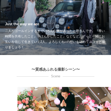
Just the way we are
二人がゴールインするまでいろんな事があったと思うんです。『尊い
時間を共有したこと』『けんかしたこと』などなど。ずっと一緒にお
互いを信じて生きていく2人。よろしくね♪の想いを込めてニコッと撮
りましょう！
〜質感あふれる撮影シーン〜
Scene