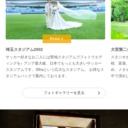
Point 1
埼玉スタジアム2002
大宮第二
サッカー好きなお二人には聖地スタジアムでフォトウエデ
スタジオ
ィングを♪ アジア最大級、日本でもっとも大きいサッカー
桜、菖蒲
スタジアムです。30haという広大なスタジアム。 お得なス
め、メタ
タジアムパックで案内しております。
中で演出
フォトギャラリーを見る