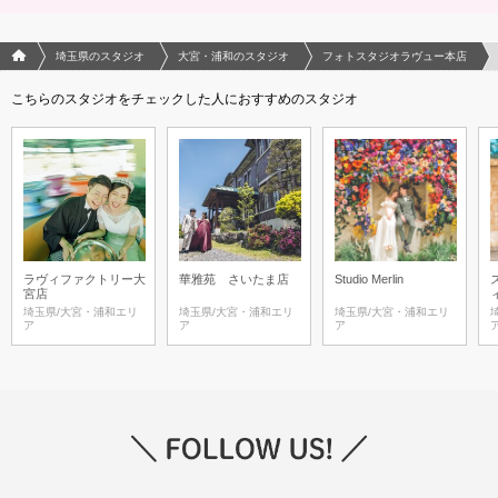
フォトウエディング/結婚写真のPhotorait ホーム
埼玉県のスタジオ
大宮・浦和のスタジオ
フォトスタジオラヴュー本店
こちらのスタジオをチェックした人におすすめのスタジオ
ラヴィファクトリー大
華雅苑 さいたま店
Studio Merlin
宮店
埼玉県/大宮・浦和エリ
埼玉県/大宮・浦和エリ
埼玉県/大宮・浦和エリ
ア
ア
ア