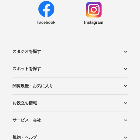
Facebook
Instagram
スタジオを探す
スポットを探す
エリアから探す
こだわりから探す
NEW PHOTO STYLE
プランから探す
フォトタイプ診断
フォトグラファーから探す
国内リゾートから探す
閲覧履歴・お気に入り
ロケーションから探す
スタジオから探す
お役立ち情報
閲覧スタジオ
お気に入り
サービス・会社
Wedding Photo マガジン
はじめてガイド
規約・ヘルプ
Photoraitとは
スタジオの掲載について
お問い合わせ
運営会社
サイトマップ