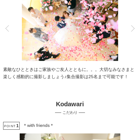
こだわりポイント
ペットと撮影
家族・友人と撮影
素敵なひとときはご家族やご友人とともに。。。大切なみなさまと
楽しく感動的に撮影しましょう♪集合撮影は25名まで可能です！
Kodawari
挙式フォト
自慢の修正技術
こだわり
事前来店なしで撮影
子供用の衣装
マタニティフォト
＊with friends＊
1
POINT
ガーデンでの撮影