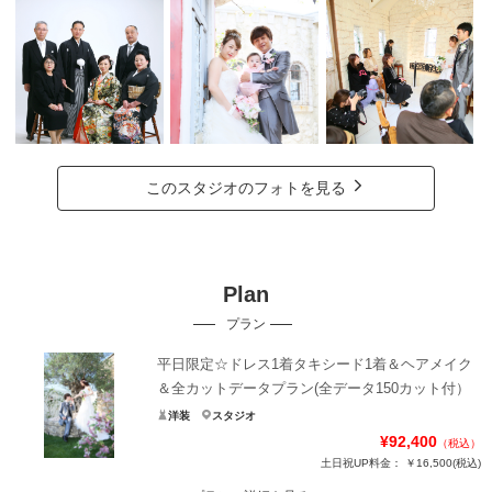
このスタジオのフォトを見る
Plan
プラン
平日限定☆ドレス1着タキシード1着＆ヘアメイク
＆全カットデータプラン(全データ150カット付）
洋装
スタジオ
¥92,400
（税込）
土日祝UP料金：
￥16,500
(税込)