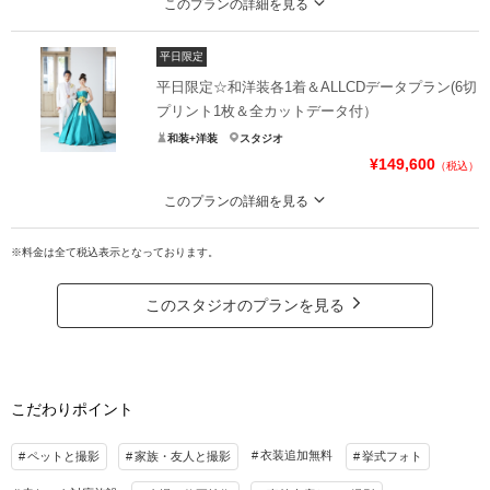
このプランの詳細を見る
ドレスとタキシードでたくさんのデータが欲しい方へ♪
平日限定
平日ならではのゆったり撮影＆素敵なドレスでの150カットデータのお渡しプ
ランです♪
平日限定☆和洋装各1着＆ALLCDデータプラン(6切
プリント1枚＆全カットデータ付）
プラン詳細
和装+洋装
スタジオ
撮影料
新婦衣装1着
新郎衣装1着
¥149,600
（税込）
着付け
ヘアメイク
小物一式
このプランの詳細を見る
アルバム
データ 150カット
台紙付写真
人気の和洋装プランに全データで多カットをゲット。。。
衣装追加
会食
挙式
※料金は全て税込表示となっております。
平日ならではのゆったりコース☆こちらのプランをご利用されると、カット数
も300カット以上お渡しになりますよ♪
家族と撮影
家族用衣装レンタル
ペットと撮影
このスタジオのプランを見る
プラン詳細
撮影日の空き
相談予約する
を確認する
撮影料
新婦衣装2着
新郎衣装2着
着付け
ヘアメイク
小物一式
こだわりポイント
アルバム
データ 300カット
台紙付写真
衣装追加
会食
挙式
衣装追加無料
ペットと撮影
家族・友人と撮影
挙式フォト
家族と撮影
家族用衣装レンタル
ペットと撮影