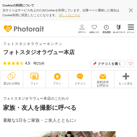
Cookieの利用について
当サイトはサービス向上のためCookieを利用しています。以降ページ遷移した場合は、
Cookie利用に同意したことになります。
詳しくはこちら
フォトスタジオラヴューホンテン
フォトスタジオラヴュー本店
4.5
25
件
クチコミを書く
資料請求
選ばれる理由
フォト
プラン
クチコミ
もっと見る
お問合せ
撮影レポート
フォトグラファー
フォトスタジオラヴュー本店のこだわり
家族・友人を撮影に呼べる
衣装
ムービー
オプション
ブログ
素敵な1日をご家族・ご友人とともに♪
アクセス/TEL
スタジオトップ