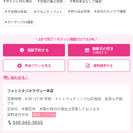
赤ちゃん対応施設
自慢の修正技術
事前来店なしで撮影
その他含むもの
持ち込み衣装
自分のカメラで撮影
子供用の衣装
マタニティフォト
ミニラミネートカード写真もプレゼント♪
ガーデンでの撮影
撮影日の空き
相談予約する
を確認する
＼1分で完了！サクッと相談だけでもOK／
撮影日の空き
相談予約する
を確認する
料金プランを見る
資料請求する
問い合わせる
フォトスタジオラヴュー本店
営業時間：9:30~17:30 早朝・ナイトウェディングは応相談、延長も可能
です
定休日：木曜定休 木曜が祝日の場合は営業しております
資料送付方法：
郵送・メール
048-665-9655