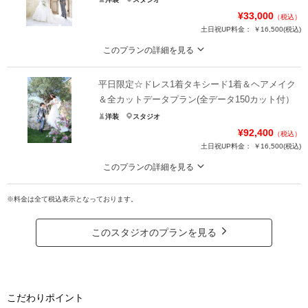
¥33,000
（税込）
土日祝UP料金：
￥16,500
(税込)
このプランの詳細を見る
ドレスで素敵なフォトを残しましょう♪
平日限定☆ドレス1着タキシード1着＆ヘアメイク
タキシード、ドレス（白orカラー）とヘアメイク、写真6切1枚がセットになっ
たプランです。たくさん撮影した中から、お好きなフォトを選べますよ☆
＆全カットデータプラン(全データ150カット付）
洋装
スタジオ
プラン詳細
¥92,400
（税込）
土日祝UP料金：
￥16,500
(税込)
撮影料
新婦衣装1着
新郎衣装1着
着付け
ヘアメイク
小物一式
このプランの詳細を見る
ドレスとタキシードでたくさんのデータが欲しい方へ♪
アルバム
データ
台紙付写真
※料金は全て税込表示となっております。
平日ならではのゆったり撮影＆素敵なドレスでの150カットデータのお渡しプ
衣装追加
会食
挙式
ランです♪
家族と撮影
家族用衣装レンタル
ペットと撮影
このスタジオのプランを見る
プラン詳細
その他含むもの
撮影料
新婦衣装1着
新郎衣装1着
六つ切プリントをデータ渡しに変更していただけます
着付け
ヘアメイク
小物一式
撮影日の空き
こだわりポイント
相談予約する
アルバム
データ 150カット
台紙付写真
を確認する