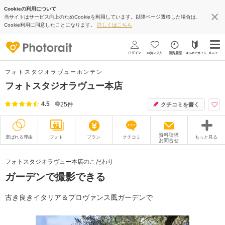
Cookieの利用について
当サイトはサービス向上のためCookieを利用しています。以降ページ遷移した場合は、
Cookie利用に同意したことになります。
詳しくはこちら
フォトスタジオラヴューホンテン
フォトスタジオラヴュー本店
4.5
25
件
クチコミを書く
資料請求
選ばれる理由
フォト
プラン
クチコミ
もっと見る
お問合せ
撮影レポート
フォトグラファー
フォトスタジオラヴュー本店のこだわり
ガーデンで撮影できる
衣装
ムービー
オプション
ブログ
古き良きイタリア＆プロヴァンス風ガーデンで
アクセス/TEL
スタジオトップ