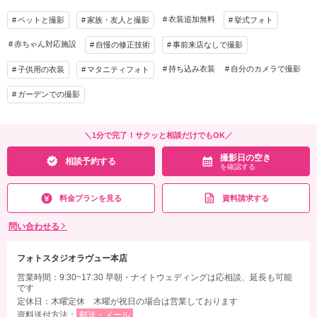
衣装追加
会食
挙式
衣装追加無料
ペットと撮影
家族・友人と撮影
挙式フォト
家族と撮影
家族用衣装レンタル
ペットと撮影
赤ちゃん対応施設
自慢の修正技術
事前来店なしで撮影
撮影日の空き
相談予約する
持ち込み衣装
を確認する
自分のカメラで撮影
子供用の衣装
マタニティフォト
ガーデンでの撮影
＼1分で完了！サクッと相談だけでもOK／
撮影日の空き
相談予約する
を確認する
料金プランを見る
資料請求する
問い合わせる
フォトスタジオラヴュー本店
営業時間：9:30~17:30 早朝・ナイトウェディングは応相談、延長も可能
です
定休日：木曜定休 木曜が祝日の場合は営業しております
資料送付方法：
郵送・メール