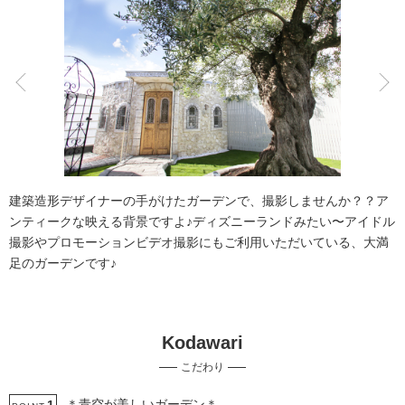
こだわりポイント
ペットと撮影
家族・友人と撮影
建築造形デザイナーの手がけたガーデンで、撮影しませんか？？ア
ンティークな映える背景ですよ♪ディズニーランドみたい〜アイドル
撮影やプロモーションビデオ撮影にもご利用いただいている、大満
足のガーデンです♪
挙式フォト
自慢の修正技術
Kodawari
事前来店なしで撮影
子供用の衣装
マタニティフォト
こだわり
ガーデンでの撮影
＊青空が美しいガーデン＊