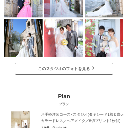
このスタジオのフォトを見る
Plan
プラン
お手軽洋装コース×スタジオ(タキシード1着＆白or
カラードレス／ヘアメイク／6切プリント1枚付)
洋装
スタジオ