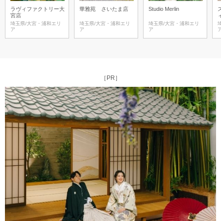
ラヴィファクトリー大
華雅苑 さいたま店
Studio Merlin
宮店
埼玉県/大宮・浦和エリ
埼玉県/大宮・浦和エリ
埼玉県/大宮・浦和エリ
ア
ア
ア
［PR］