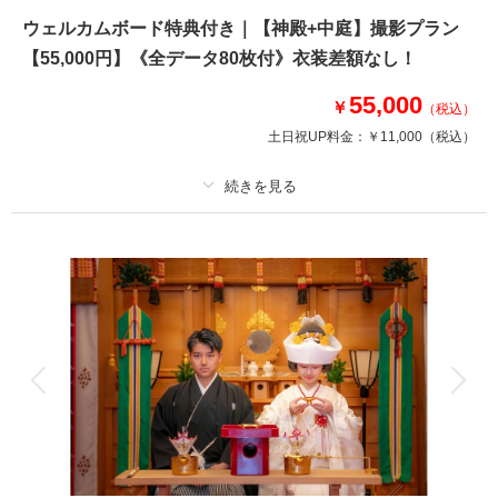
●新郎新婦洋装各１着
ウェルカムボード特典付き｜【神殿+中庭】撮影プラン
●撮影場所：光が丘公園
【55,000円】《全データ80枚付》衣装差額なし！
●データ100カット
55,000
￥
（税込）
相談予約する
撮影日の空き
土日祝UP料金：
￥11,000
（税込）
来店・オンライン
を確認する
プラン詳細
撮影料
新婦衣装1着
新郎衣装1着
着付け
ヘアメイク
小物一式
アルバム
データ 80 カット
台紙付写真
衣装追加
会食
挙式
家族と撮影
家族用衣装レンタル
ペットと撮影
その他含むもの
ご新婦様ヘアスタイルは洋髪orかつら綿帽子orかつら角隠し（新婦衣裳は差
額なしで選べます ホテル館内撮影使用料（神殿使用料）含む