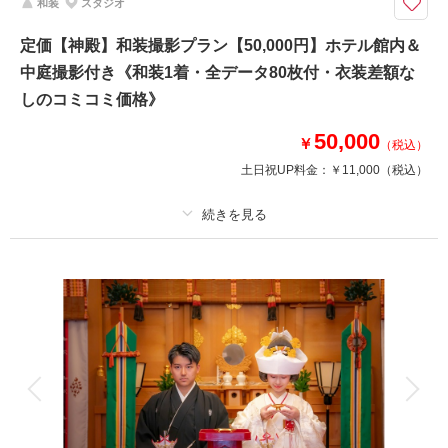
和装
スタジオ
●新郎新婦洋装各１着
●撮影場所：ホテル館内（チャペル・中庭付）
定価【神殿】和装撮影プラン【50,000円】ホテル館内＆
●データ80カット
中庭撮影付き《和装1着・全データ80枚付・衣装差額な
※チャペル・中庭撮影となります
※ペットと一緒の撮影も含まれます
しのコミコミ価格》
※大型のペットは不可です
50,000
￥
（税込）
土日祝UP料金：
￥11,000
（税込）
相談予約する
撮影日の空き
来店・オンライン
を確認する
プラン詳細
撮影料
新婦衣装1着
新郎衣装1着
着付け
ヘアメイク
小物一式
アルバム
データ 80 カット
台紙付写真
衣装追加
会食
挙式
家族と撮影
家族用衣装レンタル
ペットと撮影
その他含むもの