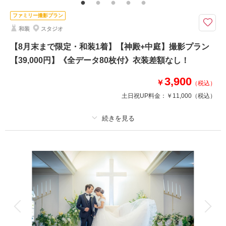
す）・お二人の着付け・ホテル館内撮影使用料（神殿・チャペル・中庭）
ファミリー撮影プラン
和装ロケ＆洋装チャペルフォトが7月8月撮影限定で88,000円データ150カ
和装
スタジオ
ット付！衣装差額もなく安心！
●新郎新婦和装洋装各１着
【8月末まで限定・和装1着】【神殿+中庭】撮影プラン
●ご新婦様の和装は白無垢・色打掛・黒引振袖より１点
【39,000円】《全データ80枚付》衣装差額なし！
●撮影場所：洋装ホテル館内（チャペル・中庭付）＆和装【古民家】or【目
白庭園】
3,900
￥
（税込）
●データ120カット⇒増量150カット
※古民家撮影は平日のみ
土日祝UP料金：
￥11,000
（税込）
相談予約する
撮影日の空き
来店・オンライン
を確認する
プラン詳細
撮影料
新婦衣装1着
新郎衣装1着
着付け
ヘアメイク
小物一式
アルバム
データ 80 カット
台紙付写真
衣装追加
会食
挙式
家族と撮影
家族用衣装レンタル
ペットと撮影