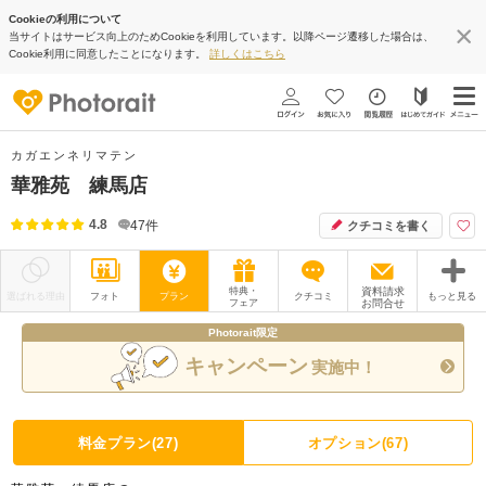
Cookieの利用について
当サイトはサービス向上のためCookieを利用しています。以降ページ遷移した場合は、
Cookie利用に同意したことになります。
詳しくはこちら
カガエンネリマテン
華雅苑 練馬店
4.8
47
件
クチコミを書く
特典・
資料請求
選ばれる理由
フォト
プラン
クチコミ
もっと見る
フェア
お問合せ
Photorait限定
撮影レポート
フォトグラファー
キャンペーン
実施中！
衣装
ムービー
オプション
ブログ
料金プラン(27)
オプション(67)
アクセス/TEL
スタジオトップ