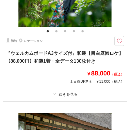
家族と撮影
家族用衣装レンタル
ペットと撮影
その他含むもの
ご新婦様ヘアスタイルは洋髪orかつら綿帽子orかつら角隠し（新婦衣裳は差
額なしで選べます） 古民家撮影申請料 含む
ウェルカムボードA3サイズ特典付きプラン！古民家『内田家住宅』和装撮
和装
ロケーション
影がなんと期間限定で88,000円130カット◎衣装差額なし
華雅苑練馬店限定 和装ロケーション【古民家 内田家住宅】コミコミ88,0
『ウェルカムボードA3サイズ付』和装【目白庭園ロケ】
00円
【88,000円】和装1着・全データ130枚付き
●新郎新婦和装各１着
●ご新婦様は白無垢・色打掛・黒引振袖より1点
88,000
●データ130カット
￥
（税込）
※月曜以外の平日限定
土日祝UP料金：
￥11,000
（税込）
※選べるレイアウト！ウェルカムボードA3付き
相談予約する
撮影日の空き
プラン詳細
来店・オンライン
を確認する
撮影料
新婦衣装1着
新郎衣装1着
着付け
ヘアメイク
小物一式