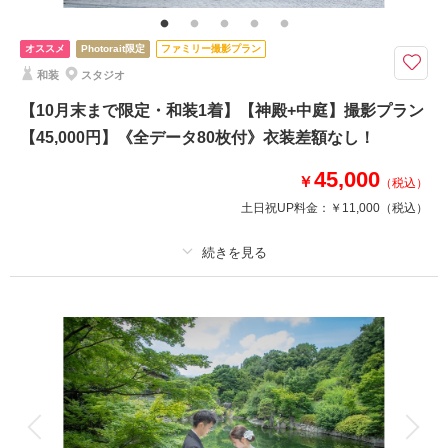
オススメ
Photorait限定
ファミリー撮影プラン
和装
スタジオ
【10月末まで限定・和装1着】【神殿+中庭】撮影プラン
【45,000円】《全データ80枚付》衣装差額なし！
45,000
￥
（税込）
土日祝UP料金：
￥11,000
（税込）
適用条件：
10月末までに撮影の方限定
プラン詳細
撮影料
新婦衣装1着
新郎衣装1着
着付け
ヘアメイク
小物一式
アルバム
データ 80 カット
台紙付写真
衣装追加
会食
挙式