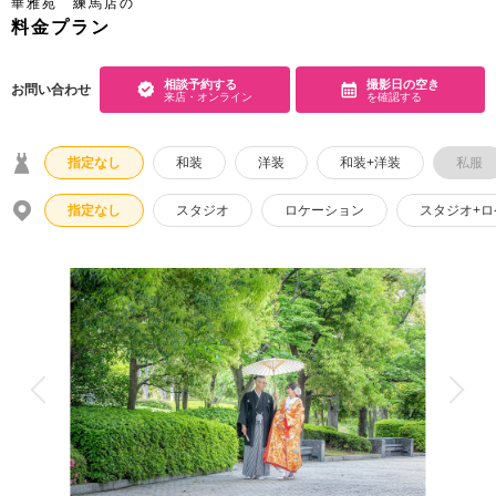
華雅苑 練馬店の
料金プラン
こだわりポイント
相談予約する
撮影日の空き
お問い合わせ
来店・オンライン
を確認する
指定なし
和装
洋装
和装+洋装
私服
指定なし
スタジオ
ロケーション
スタジオ+
3万円以下のプラン
庭園での撮影
神社・寺院での撮影
豊富な色打掛・着物
豊富なドレス
フォト＋会食
衣装の試着
ウェルカムボードの作成
衣装追加無料
挙式フォト
歴史的建造物での撮影
豊富な白無垢