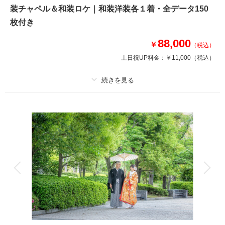
●撮影場所：ホテル館内（神殿・チャペル・中庭付）
装チャペル＆和装ロケ｜和装洋装各１着・全データ150
●データ120カット
枚付き
※メインはチャペル・神殿・館内撮影となります
※ペットと一緒の撮影も可能です（お付き添い必要）
88,000
￥
（税込）
土日祝UP料金：
￥11,000
（税込）
相談予約する
撮影日の空き
来店・オンライン
を確認する
プラン詳細
撮影料
新婦衣装2着
新郎衣装2着
着付け
ヘアメイク
小物一式
アルバム
データ 150 カット
台紙付写真
衣装追加
会食
挙式
家族と撮影
家族用衣装レンタル
ペットと撮影
その他含むもの
新婦ヘアメイク（ご新婦様の和装のヘアスタイルは洋髪orかつら綿帽子orか
つら角隠し）・髪飾り・お二人の和洋衣装（新婦衣裳は差額なしで選べま