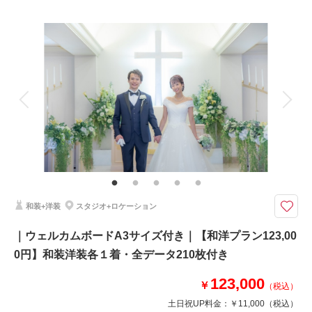
来店・オンライン
を確認する
プラン詳細
撮影料
新婦衣装1着
新郎衣装1着
着付け
ヘアメイク
小物一式
アルバム
データ 130 カット
台紙付写真
衣装追加
会食
挙式
家族と撮影
家族用衣装レンタル
ペットと撮影
その他含むもの
ご新婦様ヘアメイク お二人の着付 和装小物一式 お二人の送迎 衣裳は
差額なしで選べます 古民家撮影申請料 含む
古民家『内田家住宅』和装撮影が期間限定で88,000円130カット！衣装差額
和装+洋装
スタジオ+ロケーション
なし！ウェルカムボードA3付きでお得！！
華雅苑練馬店限定 和装ロケーション【古民家 内田家住宅】コミコミ88,0
｜ウェルカムボードA3サイズ付き｜【和洋プラン123,00
00円
0円】和装洋装各１着・全データ210枚付き
ウェルカムボード付or土日料金無料
【練馬限定古民家撮影プラン】
123,000
●新郎新婦和装各１着
￥
（税込）
●ご新婦様は白無垢・色打掛・黒引振袖より1点
土日祝UP料金：
￥11,000
（税込）
●データ130カット