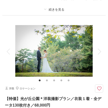
相談予約する
撮影日の空き
来店・オンライン
を確認する
プラン詳細
撮影料
新婦衣装1着
新郎衣装1着
着付け
ヘアメイク
小物一式
アルバム
データ 80 カット
台紙付写真
衣装追加
会食
挙式
家族と撮影
家族用衣装レンタル
ペットと撮影
その他含むもの
ホテル館内撮影使用料金（チャペル使用含む）
◎前撮りやフォトウェディングに！50,000円でチャペル撮影が叶います。
撮影後にはご家族と会食会もスムーズにご案内可能です
洋装
ロケーション
●新郎新婦洋装各１着
●撮影場所：ホテル館内（チャペル・中庭付）
【特価】光が丘公園＊洋装撮影プラン／衣装１着・全デ
●データ80カット
ータ130枚付き／68,000円
※チャペル・館内撮影となります