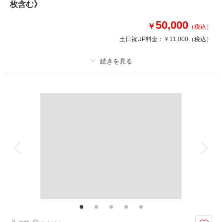
【目白庭園】上記から2ヶ所で撮影
枚含む》
●データ210カット
※古民家撮影は平日のみ
50,000
￥
（税込）
土日祝UP料金：
￥11,000
（税込）
相談予約する
撮影日の空き
来店・オンライン
を確認する
プラン詳細
撮影料
新婦衣装1着
新郎衣装1着
着付け
ヘアメイク
小物一式
アルバム
データ 80 カット
台紙付写真
衣装追加
会食
挙式
家族と撮影
家族用衣装レンタル
ペットと撮影
その他含むもの
ホテル館内撮影使用料金（チャペル使用含む）
◎前撮りやフォトウェディングに！50,000円でペットとチャペル撮影が叶
います。