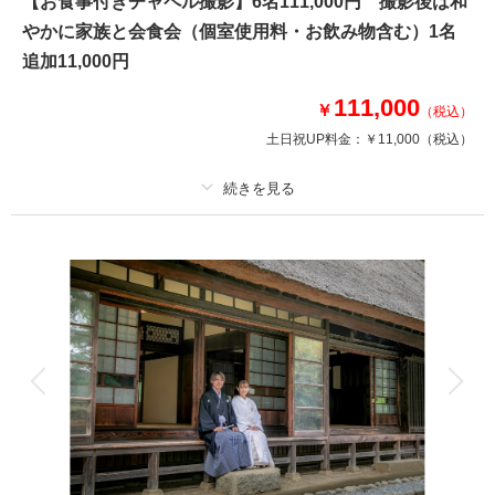
【お食事付きチャペル撮影】6名111,000円 撮影後は和
●新郎新婦和装各１着
やかに家族と会食会（個室使用料・お飲み物含む）1名
●ご新婦様は白無垢・色打掛・黒引振袖より1点
追加11,000円
●撮影場所：ホテル館内（神殿・中庭付）
●データ80カット
111,000
￥
●会食6名様分を含みます 日本料理・個室
（税込）
※神殿＆館内撮影となります
土日祝UP料金：
￥11,000
（税込）
※家族撮影も含まれます
このプランで撮影可能な撮影レポート
プラン詳細
撮影日：
2025年3月30日
撮影料
新婦衣装1着
新郎衣装1着
撮影場所：
神殿・中庭
（東京）
着付け
ヘアメイク
小物一式
アルバム
データ 80 カット
台紙付写真
衣装追加
会食
挙式
家族と撮影
家族用衣装レンタル
ペットと撮影
相談予約する
撮影日の空き
来店・オンライン
を確認する
その他含むもの
新婦衣裳は差額なしで選べます ホテル館内撮影使用料（チャペル使用料）
含む 【会食 神楽プランお一人様11,000円税込】会席料理+飲み放題（2