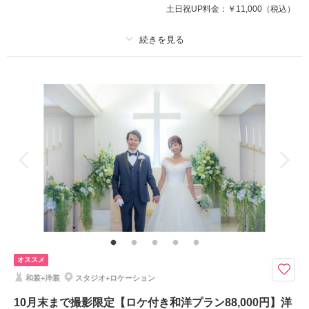
※庭園申請料金含む
土日祝UP料金：
￥11,000
（税込）
相談予約する
撮影日の空き
来店・オンライン
を確認する
プラン詳細
撮影料
新婦衣装2着
新郎衣装2着
着付け
ヘアメイク
小物一式
アルバム
データ 120 カット
台紙付写真
衣装追加
会食
挙式
家族と撮影
家族用衣装レンタル
ペットと撮影
その他含むもの
金屏風前での正座の撮影が含まれます ご新婦様の和装のヘアスタイルは洋
髪orかつら綿帽子orかつら角隠し（新婦衣裳は差額なしで選べます）
暑さや気候に左右されずゆったり館内撮影ホテル内で神殿やチャペル撮影が
オススメ
叶う！天候に左右されなくて安心◎
和装+洋装
スタジオ+ロケーション
●新郎新婦和装洋装各１着
●ご新婦様の和装は白無垢・色打掛・黒引振袖より１点
10月末まで撮影限定【ロケ付き和洋プラン88,000円】洋