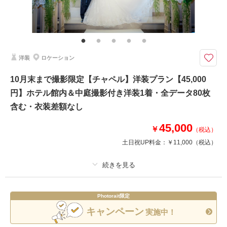
その他含むもの
ご新婦様ヘアスタイルは洋髪orかつら綿帽子orかつら角隠し（新婦衣裳は差
額なしで選べます ホテル館内撮影使用料（神殿使用料）含む
8月末までのお得なプラン！になります◎前撮りやフォトウェディングに！
洋装
ロケーション
ホテル内での神殿＆緑あふれる中庭での撮影が39,000円！
●新郎新婦和装各１着
10月末まで撮影限定【チャペル】洋装プラン【45,000
●ご新婦様は白無垢・色打掛・黒引振袖より1点
円】ホテル館内＆中庭撮影付き洋装1着・全データ80枚
●撮影場所：ホテル館内（神殿・中庭付）
●データ80カット
含む・衣装差額なし
※神殿＆館内撮影となります
※家族撮影・金屏風撮影も含まれます
45,000
￥
（税込）
期間限定の商品となります
土日祝UP料金：
￥11,000
（税込）
お早めにお問い合わせください
相談予約する
撮影日の空き
来店・オンライン
を確認する
プラン詳細
Photorait限定
撮影料
新婦衣装1着
新郎衣装1着
キャンペーン
実施中！
着付け
ヘアメイク
小物一式