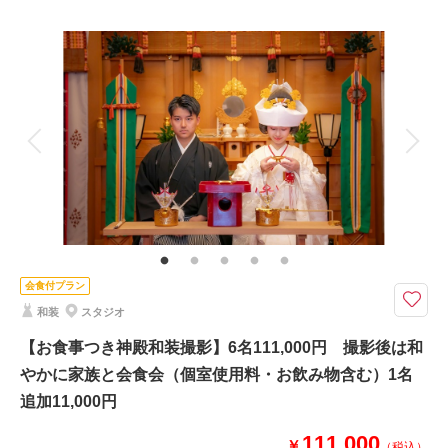
アルバム
データ 80 カット
台紙付写真
衣装追加
会食
挙式
家族と撮影
家族用衣装レンタル
ペットと撮影
その他含むもの
ホテル館内撮影使用料金（チャペル使用含む）
◎前撮りやフォトウェディングに！45,000円でチャペル撮影が叶います。
撮影後にはご家族と会食会もスムーズにご案内可能です
●新郎新婦洋装各１着
●撮影場所：ホテル館内（チャペル・中庭付）
●データ80カット
※チャペル・館内撮影となります
会食付プラン
※ご家族での集合写真撮影も含まれます
和装
スタジオ
【お食事つき神殿和装撮影】6名111,000円 撮影後は和
相談予約する
撮影日の空き
来店・オンライン
を確認する
やかに家族と会食会（個室使用料・お飲み物含む）1名
追加11,000円
111,000
￥
（税込）