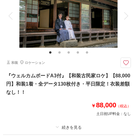
アルバム
データ 130 カット
台紙付写真
衣装追加
会食
挙式
家族と撮影
家族用衣装レンタル
ペットと撮影
その他含むもの
館内スタジオにて金屏風前での正座の撮影が含まれます。ご新婦様ヘアスタ
イルは洋髪スタイルorかつら綿帽子orかつら角隠し お二人の着付 お二人
の送迎 （新婦衣裳は差額なしで選べます） 目白庭園撮影申請料 含む
和装
ロケーション
『目白庭園』の和装撮影が期間限定で88,000円円130カット付◎ウェルカム
ボードA3サイズ付き
『ウェルカムボードA3付』【和装古民家ロケ】【88,000
和装ロケーション【目白庭園】コミコ88,000円
円】和装1着・全データ130枚付き・平日限定！衣装差額
●新郎新婦和装各１着
●ご新婦様は白無垢・色打掛・黒引振袖より1点
なし！！
●データ130カット
特典付！『ウェルカムボードA3最サイズプレゼント』
88,000
￥
（税込）
衣装差額なし
土日祝UP料金：
なし
お二人の送迎含む
相談予約する
撮影日の空き