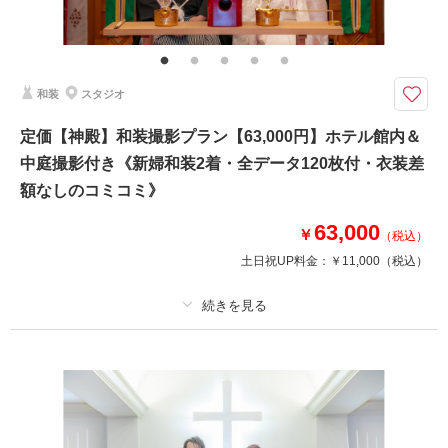
ご新婦様ヘアスタイルは洋髪orかつら綿帽子orかつら角隠し（新婦衣裳は差
額なしで選べます ホテル館内撮影使用料（神殿使用料）含む
◎前撮りやフォトウェディングに！ホテル内での神殿撮影が叶う！天候に左
和装
スタジオ
右されなくて安心撮影後に和食・中華の会食会のご案内も可能です
●新郎新婦和装各１着
定価【神殿】和装撮影プラン【63,000円】ホテル館内＆
●ご新婦様は白無垢・色打掛・黒引振袖より1点
中庭撮影付き《新婦和装2着・全データ120枚付・衣装差
●撮影場所：ホテル館内（神殿・中庭付）
●データ80カット
額なしのコミコミ》
※神殿＆館内撮影となります
※家族撮影も含まれます
63,000
￥
（税込）
土日祝UP料金：
￥11,000
（税込）
相談予約する
撮影日の空き
来店・オンライン
を確認する
プラン詳細
撮影料
新婦衣装2着
新郎衣装1着
着付け
ヘアメイク
小物一式
アルバム
データ 120 カット
台紙付写真