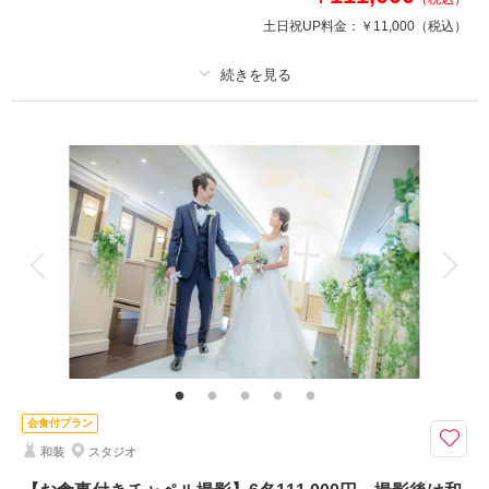
土日祝UP料金：
￥11,000
（税込）
プラン詳細
撮影料
新婦衣装1着
新郎衣装1着
着付け
ヘアメイク
小物一式
アルバム
データ 80 カット
台紙付写真
衣装追加
会食
挙式
家族と撮影
家族用衣装レンタル
ペットと撮影
その他含むもの
ご新婦様ヘアスタイルは洋髪orかつら綿帽子orかつら角隠し（新婦衣裳は差
額なしで選べます ホテル館内撮影使用料（神殿使用料）含む 【会食 神
楽プランお一人様11,000円税込】会席料理+飲み放題（2時間）+個室使用
料 6名様分が含まれています
会食付プラン
和装
スタジオ
ウェディングフォト後の会食会を含むセットプランです！和装神殿撮影プラ
ン45,000円+会食1名11,000円（個室お飲み物含む）