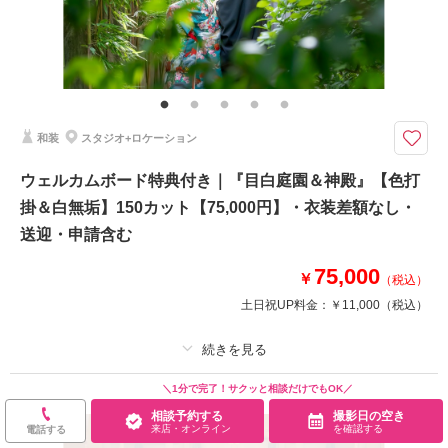
家族と撮影
家族用衣装レンタル
ペットと撮影
その他含むもの
新婦様ヘア＆メイク（新婦様ヘアスタイルは洋髪orかつら綿帽子orかつら角
隠し）・髪飾り・お二人の衣装新婦2着（衣裳は差額なしで選べます）・ホ
テル館内使用料（神殿・中庭含む）
和装
スタジオ+ロケーション
新婦和装2着含む【白無垢＆色打掛】｜ホテル内で【神殿撮影】＆ホテル中
庭で木々を背景に屋外ロケも可能。家族写真やワンちゃんもOK
ウェルカムボード特典付き｜『目白庭園＆神殿』【色打
●新郎和装１着、新婦和装２着
掛＆白無垢】150カット【75,000円】・衣装差額なし・
●ご新婦様は白無垢・色打掛・黒引振袖より２点
●撮影場所：ホテル館内（神殿・中庭付）
送迎・申請含む
●データ120カット
※衣装差額なし
75,000
￥
（税込）
※レイアウトが選べるウェルカムボード特典付きです
土日祝UP料金：
￥11,000
（税込）
相談予約する
撮影日の空き
来店・オンライン
を確認する
プラン詳細
＼1分で完了！サクッと相談だけでもOK／
相談予約する
撮影日の空き
撮影料
新婦衣装2着
新郎衣装1着
来店・オンライン
を確認する
電話する