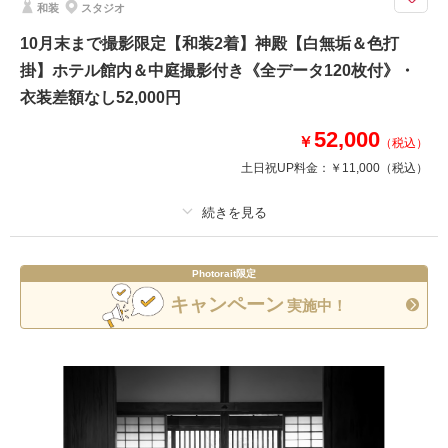
和装
スタジオ
0円100カット◎前撮りやフォトウェディングに！
華雅苑練馬店限定 和装ロケーション【古民家 内田家住宅】コミコミ68,0
10月末まで撮影限定【和装2着】神殿【白無垢＆色打
00円
掛】ホテル館内＆中庭撮影付き《全データ120枚付》・
【練馬限定古民家撮影プラン】
衣装差額なし52,000円
●新郎新婦和装各１着
●ご新婦様は白無垢・色打掛・黒引振袖より1点
52,000
￥
●データ80カット⇒増量100カット
（税込）
※月曜以外の平日限定
土日祝UP料金：
￥11,000
（税込）
相談予約する
撮影日の空き
来店・オンライン
を確認する
プラン詳細
Photorait限定
撮影料
新婦衣装2着
新郎衣装1着
キャンペーン
実施中！
着付け
ヘアメイク
小物一式
アルバム
データ 120 カット
台紙付写真
衣装追加
会食
挙式
家族と撮影
家族用衣装レンタル
ペットと撮影
その他含むもの