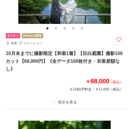
家族と撮影
家族用衣装レンタル
ペットと撮影
その他含むもの
ご新婦様ヘアスタイルは洋髪orかつら綿帽子orかつら角隠し（新婦衣裳は差
額なしで選べます ホテル館内撮影使用料（神殿使用料）含む
オススメ
Photorait限定
10月末までのお得なプラン！になります◎前撮りやフォトウェディング
に！ホテル内での神殿＆緑あふれる中庭での撮影が39,000円！
和装
ロケーション
●新郎新婦和装各１着
10月末までに撮影限定【和装1着】【目白庭園】撮影100
●ご新婦様は白無垢・色打掛・黒引振袖より1点
カット【68,000円】《全データ100枚付き・衣装差額な
●撮影場所：ホテル館内（神殿・中庭付）
●データ80カット
し》
※神殿＆館内撮影となります
68,000
※家族撮影・金屏風撮影も含まれます
￥
（税込）
期間限定の商品となります
土日祝UP料金：
￥11,000
（税込）
お早めにお問い合わせください
適用条件：
10月末までに撮影の方限定
相談予約する
撮影日の空き
来店・オンライン
を確認する
プラン詳細
撮影料
新婦衣装1着
新郎衣装1着