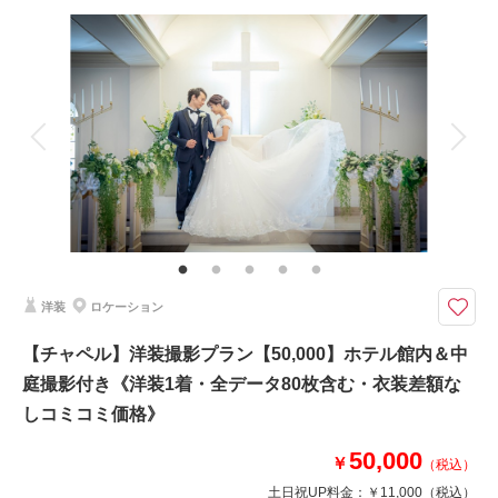
撮影料
新婦衣装2着
新郎衣装2着
着付け
ヘアメイク
小物一式
アルバム
データ 120 カット
台紙付写真
衣装追加
会食
挙式
家族と撮影
家族用衣装レンタル
ペットと撮影
その他含むもの
ご新婦様の和装のヘアスタイルは洋髪orかつら綿帽子orかつら角隠し（新婦
衣裳は差額なしで選べます）
暑い夏や、寒い冬、天候や気候に左右されずゆったり館内撮影ホテル内で神
洋装
ロケーション
殿やチャペル撮影が叶う！天候に左右されなくて安心◎
●新郎新婦和装洋装各１着
【チャペル】洋装撮影プラン【50,000】ホテル館内＆中
●ご新婦様の和装は白無垢・色打掛・黒引振袖より１点
庭撮影付き《洋装1着・全データ80枚含む・衣装差額な
●撮影場所：ホテル館内（神殿・チャペル・中庭付）
●データ120カット
しコミコミ価格》
※メインはチャペル・神殿・館内撮影となります
※ペットと一緒の撮影も可能です（お付き添い必要）
50,000
￥
（税込）
土日祝UP料金：
￥11,000
（税込）