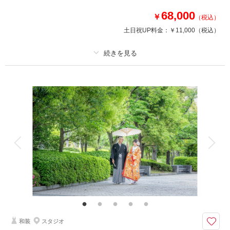
※ご家族での集合写真撮影も含まれます
68,000
￥
（税込）
土日祝UP料金：
￥11,000
（税込）
相談予約する
撮影日の空き
来店・オンライン
を確認する
プラン詳細
撮影料
新婦衣装1着
新郎衣装1着
着付け
ヘアメイク
小物一式
アルバム
データ 100 カット
台紙付写真
衣装追加
会食
挙式
家族と撮影
家族用衣装レンタル
ペットと撮影
その他含むもの
新婦ヘアメイク、髪飾り、ブライダルインナー、衣装小物一式、ロケ地まで
の移動費
しっかりお写真を残したい方へ、レタッチ済みお写真データ130カット以
和装
スタジオ
上。衣装・ヘアメイク・写真データ等全て込みで安心◎