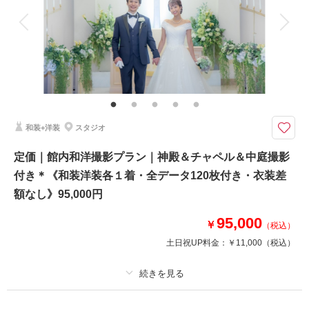
衣装追加
会食
挙式
家族と撮影
家族用衣装レンタル
ペットと撮影
その他含むもの
ご新婦様ヘアスタイルは洋髪orかつら綿帽子orかつら角隠し（新婦衣裳は差
額なしで選べます）
ホテル内で神殿撮影が叶う！天候に左右されなくて安心◎天候や気候に左右
和装+洋装
スタジオ
されない館内撮影と、ホテル中庭で木々を背景に屋外ロケも可能
●新郎和装１着、新婦和装２着
定価｜館内和洋撮影プラン｜神殿＆チャペル＆中庭撮影
●ご新婦様は白無垢・色打掛・黒引振袖より２点
付き＊《和装洋装各１着・全データ120枚付き・衣装差
●撮影場所：ホテル館内（神殿・中庭付）
●データ120カット
額なし》95,000円
※メインは神殿・館内撮影となります
95,000
￥
（税込）
土日祝UP料金：
￥11,000
（税込）
相談予約する
撮影日の空き
来店・オンライン
を確認する
プラン詳細