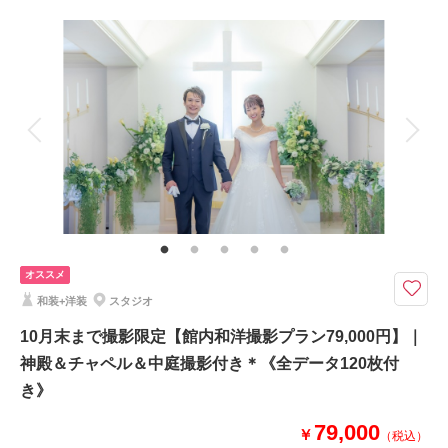
撮影料
新婦衣装2着
新郎衣装1着
着付け
ヘアメイク
小物一式
アルバム
データ 150 カット
台紙付写真
衣装追加
会食
挙式
家族と撮影
家族用衣装レンタル
ペットと撮影
その他含むもの
館内スタジオで金屏風前にて正座の撮影が含まれます 新婦ヘアメイク お
二人の着付け 和装小物一式 ロケ先までの送迎 ホテル館内撮影使用料
（神殿含む） 古民家撮影使用料含む
オススメ
夏のみ！8月撮影限定｜早得【古民家+中庭】＆【目白庭園】の2ヶ所で撮影
和装+洋装
スタジオ
が76,000円コミコミ。新婦和装2着で大変お得です
古民家×館内神殿+中庭の撮影両方撮れて76,000円
10月末まで撮影限定【館内和洋撮影プラン79,000円】｜
●新郎和装１着、新婦和装２着
神殿＆チャペル＆中庭撮影付き＊《全データ120枚付
●ご新婦様は白無垢・色打掛・黒引振袖より２点
き》
●撮影場所：目白庭園＆神殿
●データ120カット⇒増量150カット
79,000
￥
※衣装差額なしコミコミ価格です
（税込）