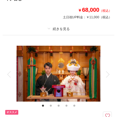
●撮影場所：目白庭園＆神殿
68,000
●データ120カット⇒増量150カット
￥
（税込）
※衣装差額なしコミコミ価格です
土日祝UP料金：
￥11,000
（税込）
※庭園申請料金含む
相談予約する
撮影日の空き
来店・オンライン
を確認する
プラン詳細
撮影料
新婦衣装1着
新郎衣装1着
着付け
ヘアメイク
小物一式
アルバム
データ 100 カット
台紙付写真
衣装追加
会食
挙式
家族と撮影
家族用衣装レンタル
ペットと撮影
その他含むもの
ご新婦様ヘアスタイル含む 洋髪orかつら綿帽子orかつら角隠し お二人の
着付け 和装小物一式 （新婦衣裳は差額なしで選べます） 古民家撮影申
請料 移動費 含む
オススメ
10月末まで撮影で東京の古民家『内田家住宅』和装撮影が期間限定で68,00