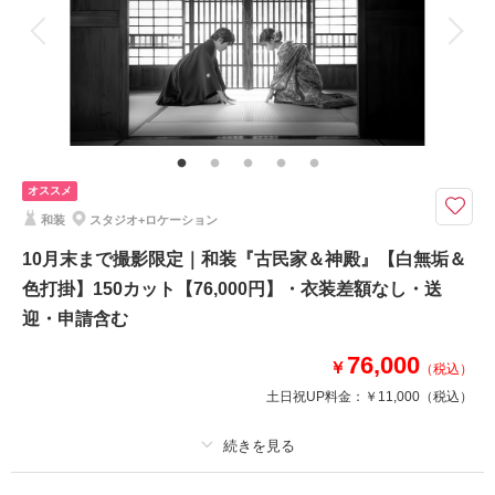
新婦様ヘア＆メイク（新婦様ヘアスタイルは洋髪orかつら綿帽子orかつら角
隠し）・髪飾り・お二人の衣装新婦2着（衣裳は差額なしで選べます）・ホ
テル館内使用料（神殿・中庭含む）
新婦和装2着含む【白無垢＆色打掛】｜ホテル内で【神殿撮影】＆ホテル中
庭で木々を背景に屋外ロケも可能。家族写真やワンちゃんもOK
●新郎和装１着、新婦和装２着
●ご新婦様は白無垢・色打掛・黒引振袖より２点
オススメ
●撮影場所：ホテル館内（神殿・中庭付）
和装
スタジオ+ロケーション
●データ120カット
※衣装差額なし
10月末まで撮影限定｜和装『古民家＆神殿』【白無垢＆
色打掛】150カット【76,000円】・衣装差額なし・送
相談予約する
撮影日の空き
迎・申請含む
来店・オンライン
を確認する
76,000
￥
（税込）
土日祝UP料金：
￥11,000
（税込）
プラン詳細