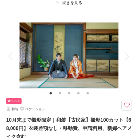
適用条件：
10月末までに撮影の方限定
相談予約する
撮影日の空き
来店・オンライン
を確認する
プラン詳細
撮影料
新婦衣装2着
新郎衣装1着
着付け
ヘアメイク
小物一式
アルバム
データ 150 カット
台紙付写真
衣装追加
会食
挙式
家族と撮影
家族用衣装レンタル
ペットと撮影
その他含むもの
館内スタジオで金屏風前にて正座の撮影が含まれます 新婦ヘアメイク お
二人の着付け 和装小物一式 ロケ先までの送迎 ホテル館内撮影使用料
（神殿含む） 目白庭園撮影使用料含む
オススメ
【館内神殿+中庭】＆【目白庭園】の2ヶ所で撮影が76,000円コミコミ。新
和装
ロケーション
婦和装2着で大変お得
10月末まで撮影限定｜和装【古民家】撮影100カット【6
目白庭園×館内神殿+中庭の撮影両方撮れて76,000円
8,000円】衣装差額なし・移動費、申請料用、新婦ヘアメ
●新郎和装１着、新婦和装２着
●ご新婦様は白無垢・色打掛・黒引振袖より２点
イク含む