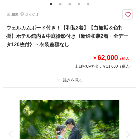
ウェルカムボード特典付き！◎前撮りやフォトウェディングに！ホテル内で
和装
スタジオ
の神殿＆緑あふれる中庭での撮影
●新郎新婦和装各１着
ウェルカムボード付き！【和装2着】【白無垢＆色打
●ご新婦様は白無垢・色打掛・黒引振袖より1点
掛】ホテル館内＆中庭撮影付き《新婦和装2着・全デー
●撮影場所：ホテル館内（神殿・中庭付）
●データ80カット
タ120枚付》・衣装差額なし
●ウェルカムボード特典付き
※神殿＆館内撮影となります
62,000
￥
（税込）
※家族撮影・金屏風撮影も含まれます
土日祝UP料金：
￥11,000
（税込）
期間限定の商品となります
相談予約する
撮影日の空き
来店・オンライン
を確認する
プラン詳細
撮影料
新婦衣装2着
新郎衣装1着
着付け
ヘアメイク
小物一式
アルバム
データ 120 カット
台紙付写真
衣装追加
会食
挙式