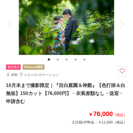
着付け
ヘアメイク
小物一式
アルバム
データ 100 カット
台紙付写真
衣装追加
会食
挙式
家族と撮影
家族用衣装レンタル
ペットと撮影
その他含むもの
館内スタジオにて金屏風前での正座の撮影が含まれます。ご新婦様ヘアスタ
イルは洋髪orかつら綿帽子orかつら角隠し（衣裳は差額なしで選べます）
目白庭園撮影申請料 ロケ地までの送迎 含む
オススメ
Photorait限定
10月末まで撮影限定！｜東京日本庭園『目白庭園』の和装撮影がなんと期
和装
スタジオ+ロケーション
間限定で68,000円100カット付◎衣装差額なし！
10月末まで撮影限定｜『目白庭園＆神殿』【色打掛＆白
フォトレイトとインスタのみの取り扱い！
無垢】150カット【76,000円】・衣装差額なし・送迎・
華雅苑練馬店限定 和装ロケーション【目白庭園】コミコ68,000円
【練馬限定目白庭園プラン】
申請含む
●新郎新婦和装各１着
76,000
●ご新婦様は白無垢・色打掛・黒引振袖より1点
￥
（税込）
●データ80カット⇒増量100カット
土日祝UP料金：
￥11,000
（税込）
衣装差額なし