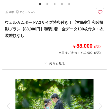
時間）+個室使用料 6名様分が含まれています
和装
ロケーション
ウェディングフォト後のお食事を含むセットプランです！チャペル撮影プラ
ン45,000円+会食1名11,000円（個室お飲み物含む）
ウェルカムボードA3サイズ特典付き！【古民家】和装撮
●新郎新婦洋装各１着
影プラン【88,000円】和装1着・全データ130枚付き・衣
●ご新婦様はウェディングドレスorカラードレスより1点
●新郎タキシード
装差額なし
●新婦ヘアメイク
●撮影場所：ホテル館内（チャペル・中庭付）
88,000
￥
（税込）
●データ80カット
土日祝UP料金：
￥11,000
（税込）
●会食6名様分を含みます 日本料理・個室
※衣装差額なし
※家族撮影含む
プラン詳細
相談予約する
撮影日の空き
来店・オンライン
を確認する
撮影料
新婦衣装1着
新郎衣装1着
着付け
ヘアメイク
小物一式
アルバム
データ 100 カット
台紙付写真
衣装追加
会食
挙式