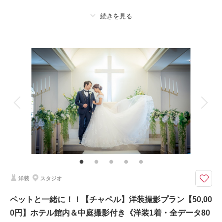
※月曜以外の平日限定
プラン詳細
相談予約する
撮影日の空き
来店・オンライン
を確認する
撮影料
新婦衣装2着
新郎衣装2着
着付け
ヘアメイク
小物一式
アルバム
データ 210 カット
台紙付写真
衣装追加
会食
挙式
家族と撮影
家族用衣装レンタル
ペットと撮影
その他含むもの
ご新婦様の和装のヘアスタイルは洋髪orかつら綿帽子orかつら角隠し 和装
着付け 和装小物一式 （新婦衣裳は差額なしで選べます）
『ウェルカムボードA3サイズ付or六つ切り2面×2冊付き』和洋撮影が123,0
洋装
スタジオ
00円データ210カット付！衣装差額もなく安心！
●新郎新婦和装洋装各１着
ペットと一緒に！！【チャペル】洋装撮影プラン【50,00
●ご新婦様の和装は白無垢・色打掛・黒引振袖より１点
0円】ホテル館内＆中庭撮影付き《洋装1着・全データ80
●撮影場所：洋装ホテル館内（チャペル）or光が丘公園｜和装【古民家】or