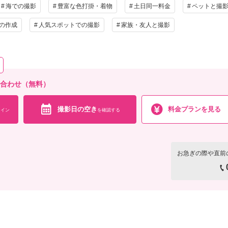
海での撮影
豊富な色打掛・着物
土日同一料金
ペットと撮
の作成
人気スポットでの撮影
家族・友人と撮影
い合わせ（無料）
撮影日の空き
料金プランを見る
イン
を確認する
お急ぎの際や直前