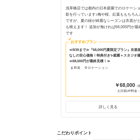
・ワンちゃん とのご撮影も
浅草橋店では都内の日本庭園でのロケーシ
ん！ スタジオでの撮影はワ
影を行っています♪梅や桜、紅葉ももちろん
可能です ロケーション撮影
ですが、夏の緑が綺麗なシーズンは衣裳が
の場合は庭園に直接行って頂
も映えます！ 追加が無ければ68,000円が最
です
おすすめプラン
≪9/30まで≫『68,000円夏限定プラン』衣裳
なしの安心価格！特典付き✨庭園＋スタジオ
特典付✨お好きな衣裳を選べて3
≪68,000円が最終見積！≫
オ壱点プラン』39,000円が最
和装
ロケーション
￥39,000
￥68,000
（税込）
（
祝UP料金： ￥11,000 （税込）
土日祝UP料金：
詳しく見る
詳しく見る
こだわりポイント