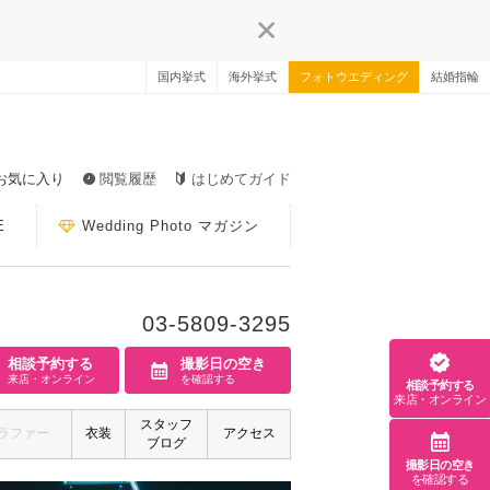
国内挙式
海外挙式
フォトウエディング
結婚指輪
お気に入り
閲覧履歴
はじめてガイド
E
Wedding Photo マガジン
03-5809-3295
相談予約する
撮影日の空き
来店・オンライン
を確認する
相談予約する
来店・オンライン
スタッフ
ラファー
衣装
アクセス
ブログ
撮影日の空き
を確認する