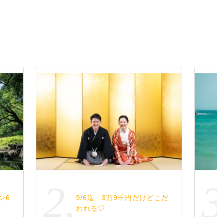
り
2.
ン6
9/6迄 3万9千円だけどこだ
われる♡