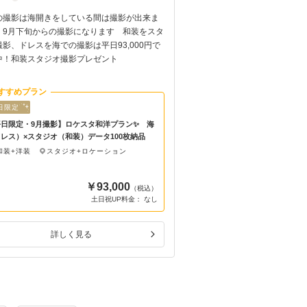
の撮影は海開きをしている間は撮影が出来ま
どの衣装を選んでもグレー
 9月下旬からの撮影になります 和装をスタ
め安心してお選びいただけま
影、ドレスを海での撮影は平日93,000円で
店・阿佐ヶ谷店の約180着
中！和装スタジオ撮影プレゼント
だけます♪
すすめプラン
おすすめプラン
日限定
Photorait限定
日限定・9月撮影】ロケスタ和洋プラン✨ 海
【9/6まで！】3大特典付✨
レス）×スタジオ（和装）データ100枚納品
9,000円『和装スタジオ壱点プ
終見積♪
和装+洋装
スタジオ+ロケーション
和装
スタジオ
￥93,000
（税込）
土日祝UP料金： なし
土日祝UP料金
詳しく見る
詳しく