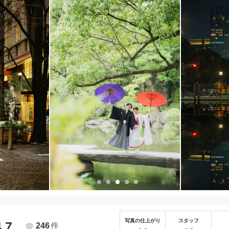
写真の仕上がり
スタッフ
4.7
246
件