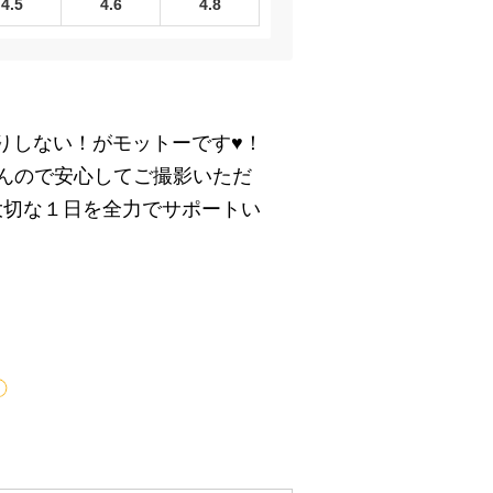
4.5
4.6
4.8
りしない！がモットーです♥！
んので安心してご撮影いただ
大切な１日を全力でサポートい