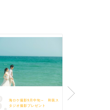
3.
4.
海ロケ撮影9月中旬～ 和装ス
約180着の
タジオ撮影プレゼント
なしで選べ