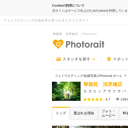
Cookieの利用について
当サイトはサービス向上のためCookieを利用してい
フォトウエディングの決め手が見つかるクチコミサイト
華雅苑 浅草橋店 ｜Photorait
-フォトウエデ
スタジオを探す
スポッ
フォトウエディング/結婚写真のPhotorait ホーム
華雅苑 浅草橋店
カガエンアサクサバ
4.7
246
フォト・
トップ
選ばれる理由
料
ムービー