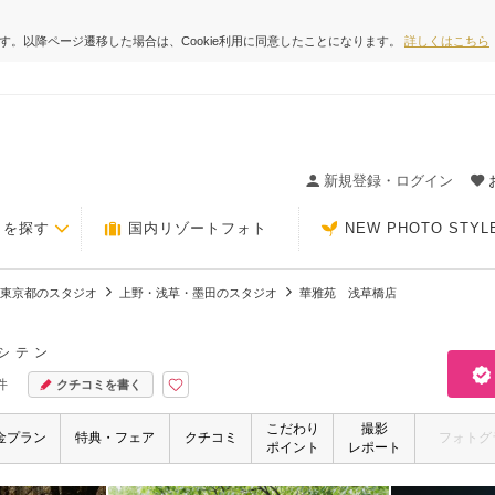
ます。以降ページ遷移した場合は、Cookie利用に同意したことになります。
詳しくはこちら
ィングの決め手が見つかるクチコミサイト-Photorait
新規登録・ログイン
トを探す
国内リゾートフォト
NEW PHOTO STYL
東京都のスタジオ
上野・浅草・墨田のスタジオ
華雅苑 浅草橋店
シテン
件
クチコミを書く
こだわり
撮影
金プラン
特典・フェア
クチコミ
フォトグ
ポイント
レポート