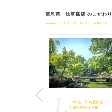
華雅苑 浅草橋店 のこだわ
PARTICULAR ABOUT
1.
大切な人と思い出を残し
9/30迄 和装夏限定プラ
ませんか？♡
8,000円最終見積