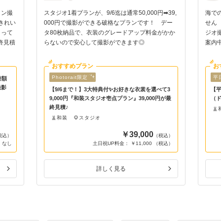
ョン撮
スタジオ1着プランが、9/6迄は通常50,000円➡39,
海で
きれい
000円で撮影ができる破格なプランです！ デー
せん
とって
タ80枚納品で、衣装のグレードアップ料金がかか
ジオ撮
終見積
らないので安心して撮影ができます◎
案内
おすすめプラン
お
Photorait限定
平
差額
撮影
【9/6まで！】3大特典付✨お好きな衣裳を選べて3
【平
9,000円『和装スタジオ壱点プラン』39,000円が最
（ド
終見積♪
和装
スタジオ
￥39,000
税込）
（税込）
 なし
土日祝UP料金： ￥11,000 （税込）
詳しく見る