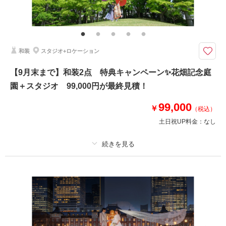
夏だけのお得なキャンペーン！
新婦様ヘア＆メイク込み・データ130カット・肌着、髪飾り、移動費等すべ
て込み
≪5大特典付き≫
和装
スタジオ+ロケーション
①ウェルカムボードor六切写真4面
②土日祝UP料金無料
【9月末まで】和装2点 特典キャンペーン✨花畑記念庭
③半襟プレゼント
④オプション20％OFF
園＋スタジオ 99,000円が最終見積！
⑤雨天決行の場合5,000円OFF
99,000
￥
（税込）
土日祝UP料金：
なし
相談予約する
撮影日の空き
来店・オンライン
を確認する
プラン詳細
撮影料
新婦衣装2着
新郎衣装1着
着付け
ヘアメイク
小物一式
アルバム
データ 230 カット
台紙付写真
衣装追加
会食
挙式