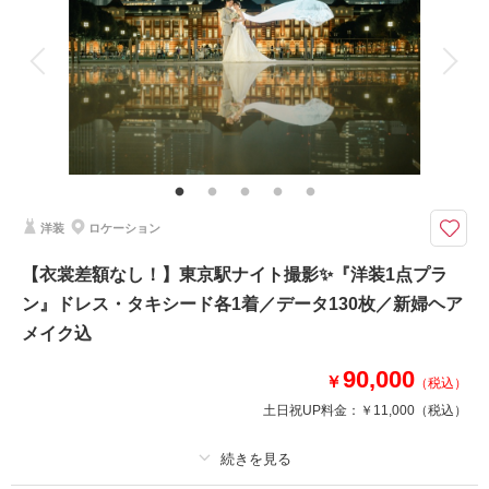
アルバム
データ 120 カット
台紙付写真
衣装追加
会食
挙式
家族と撮影
家族用衣装レンタル
ペットと撮影
その他含むもの
衣裳グレードアップなし・データ3日後納品（色味補正・明るさ補正済でお
渡し）
スタジオで撮る和洋2着のプランです♡洋装は銀座店・阿佐ヶ谷店からお選
洋装
ロケーション
び頂きます
スタジオで和装・ドレスを着られるプラン！
【衣裳差額なし！】東京駅ナイト撮影✨『洋装1点プラ
浅草橋店のさまざまなスタジオの背景で撮影をします♪
ン』ドレス・タキシード各1着／データ130枚／新婦ヘア
メイク込
【洋 装】銀座店or阿佐ヶ谷店のラインナップよりお選びください
90,000
￥
（税込）
★9月中は土日祝日料金22,000円が無料！
土日祝UP料金：
￥11,000
（税込）
相談予約する
撮影日の空き
来店・オンライン
を確認する