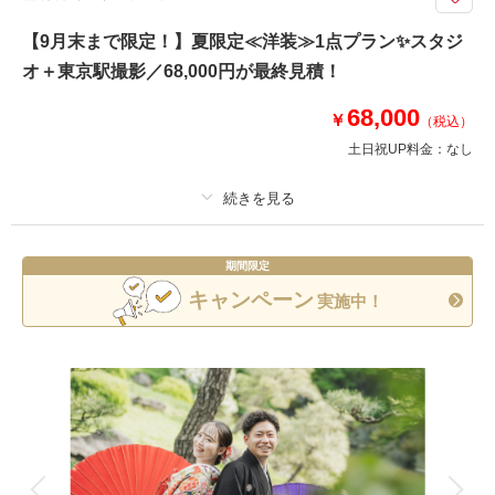
相談予約する
撮影日の空き
【9月末まで限定！】夏限定≪洋装≫1点プラン✨スタジ
来店・オンライン
を確認する
オ＋東京駅撮影／68,000円が最終見積！
68,000
￥
（税込）
土日祝UP料金：
なし
プラン詳細
期間限定
撮影料
新婦衣装1着
新郎衣装1着
キャンペーン
実施中！
着付け
ヘアメイク
小物一式
アルバム
データ 100 カット
台紙付写真
衣装追加
会食
挙式
家族と撮影
家族用衣装レンタル
ペットと撮影
東京駅で撮影が出来るドレス1着プラン さらにウェルカムボードプレゼン
ト♪ 衣裳差額料金はありませんのでご安心ください