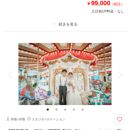
99,000
￥
（税込）
土日祝UP料金：
なし
プラン詳細
撮影料
新婦衣装1着
新郎衣装1着
着付け
ヘアメイク
小物一式
アルバム
データ 100 カット
台紙付写真
衣装追加
会食
挙式
家族と撮影
家族用衣装レンタル
ペットと撮影
浅草花やしき（100カット）で撮影ができる限定プラン♡
新婦様ヘア＆メイク・足袋・肌着・髪飾り
お二人の着付け・新婦と新郎1着ずつ
撮影場所までの移動費や使用料も当方で負担◎！
和装+洋装
スタジオ+ロケーション
洋装も可能なので、ご希望の方はお申し付けください！