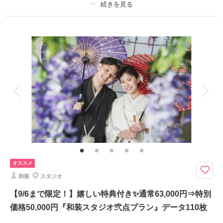
撮影日：
2025年4月29日
撮影場所：
花畑記念庭園＋スタジオ
（東京）
プラン詳細
撮影料
新婦衣装2着
新郎衣装2着
着付け
ヘアメイク
小物一式
アルバム
データ 100 カット
台紙付写真
相談予約する
撮影日の空き
来店・オンライン
を確認する
衣装追加
会食
挙式
家族と撮影
家族用衣装レンタル
ペットと撮影
その他含むもの
撮影場所までの移動費や使用料も当方で負担◎
【100カット＋期間限定で50カット追加★】洋装は銀座店・阿佐ヶ谷店より
選べる！93,000円が最終見積です
オススメ
新婦様ヘア＆メイク・髪飾り・インナー類完備
和装
スタジオ
お二人のフィッティング・新婦と新郎、和洋各１着
【9/6まで限定！】嬉しい特典付き✨通常63,000円⇒特別
★9/30まで限定特典付き！
価格50,000円『和装スタジオ弐点プラン』データ110枚
①ウェルカムボードプレゼント
②土日祝料金11,000円➡0円