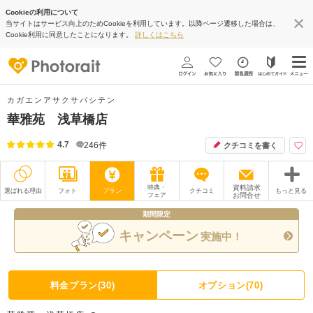
Cookieの利用について
当サイトはサービス向上のためCookieを利用しています。以降ページ遷移した場合は、
Cookie利用に同意したことになります。
詳しくはこちら
カガエンアサクサバシテン
華雅苑 浅草橋店
4.7
246
件
クチコミを書く
特典・
資料請求
選ばれる理由
フォト
プラン
クチコミ
もっと見る
フェア
お問合せ
期間限定
撮影レポート
フォトグラファー
キャンペーン
実施中！
衣装
ムービー
オプション
ブログ
料金プラン(30)
オプション(70)
アクセス/TEL
スタジオトップ