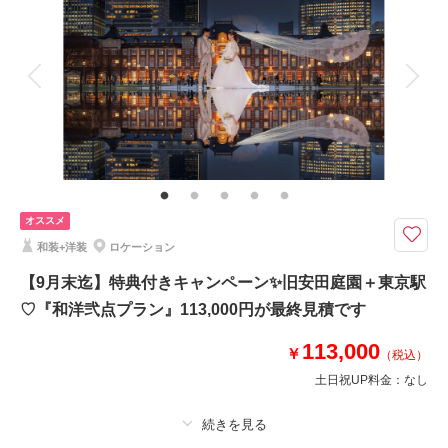
着付け
ヘアメイク
小物一式
相談予約する
撮影日の空き
来店・オンライン
を確認する
アルバム
データ 230 カット
台紙付写真
衣装追加
会食
挙式
家族と撮影
家族用衣装レンタル
ペットと撮影
その他含むもの
足袋・肌着 髪飾り等 庭園迄の移動費 撮影申請代 最終見積99,000円
です
summerキャンペーン7/1～9/30 ウェルカムボードプレゼント 和装は18
オススメ
0着の中から選べて差額料金はありません
和装+洋装
ロケーション
9/6迄に撮影の方
①ウェルカムボードor六切写真4面
【9月末迄】特典付きキャンペーン✨旧安田庭園＋東京駅
②土日祝UP料金無料
♡『和洋弐点プラン』113,000円が最終見積です
③半襟プレゼント
④オプション20％OFF
113,000
￥
（税込）
⑤雨天決行の場合5,000円OFF
土日祝UP料金：
なし
9/7～9/30に撮影の方
①ウェルカムボードor六切写真4面
②土日祝UP料金無料