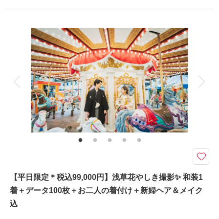
プラン詳細
撮影料
新婦衣装2着
新郎衣装1着
着付け
ヘアメイク
小物一式
アルバム
データ 230 カット
台紙付写真
衣装追加
会食
挙式
家族と撮影
家族用衣装レンタル
ペットと撮影
ライトアップされた浅草寺で撮影する特別プラン♪
≪平日限定≫
日中の旧安田庭園に加えて、夕暮れ時のライトアップされた浅草寺やスカイ
ツリーをバックに撮影できるプランです♪
新婦様ヘア＆メイク込み・データ230カット・足袋、肌着、髪飾りも当店で
用意・撮影場所までの移動費や使用料も当方で負担いたします◎！
【平日限定＊税込99,000円】浅草花やしき撮影✨ 和装1
着＋データ100枚＋お二人の着付け＋新婦ヘア＆メイク
相談予約する
撮影日の空き
込
来店・オンライン
を確認する