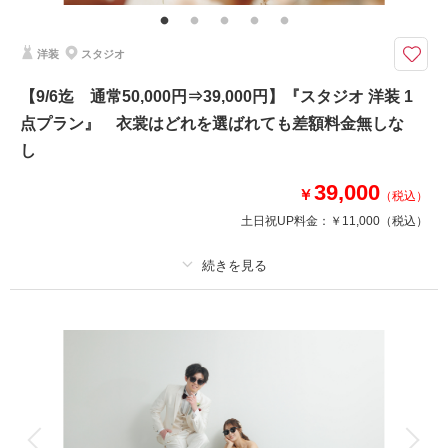
【持ち物は、新郎様のくつ下＋新婦様ストッキングのみ！】
新婦様ヘア＆メイク・髪飾り・インナー類完備！
お二人のフィッティング・新婦と新郎、和洋各１着ずつ
洋装
スタジオ
撮影場所までの移動費や使用料も当方で負担◎！
【9/6迄 通常50,000円⇒39,000円】『スタジオ 洋装 1
点プラン』 衣裳はどれを選ばれても差額料金無しな
相談予約する
撮影日の空き
来店・オンライン
を確認する
し
39,000
￥
（税込）
土日祝UP料金：
￥11,000
（税込）
プラン詳細
撮影料
新婦衣装1着
新郎衣装1着
着付け
ヘアメイク
小物一式
アルバム
データ 80 カット
台紙付写真
衣装追加
会食
挙式