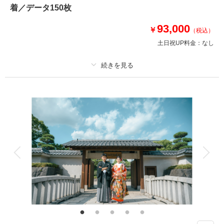
⑤雨天決行の場合5,000円OFF
着／データ150枚
9/7～9/30に撮影の方
93,000
￥
（税込）
①ウェルカムボードプレゼント
土日祝UP料金：
なし
②土日祝料金22,000円➡0円
このプランで撮影可能な撮影レポート
プラン詳細
撮影日：
2025年8月8日
撮影場所：
清澄庭園+スタジオ
（東京）
撮影料
新婦衣装2着
新郎衣装2着
着付け
ヘアメイク
小物一式
アルバム
データ 150 カット
台紙付写真
衣装追加
会食
挙式
相談予約する
撮影日の空き
家族と撮影
家族用衣装レンタル
ペットと撮影
来店・オンライン
を確認する
【100カットプラン＋期間限定で50カット追加★】ドレスは銀座店・阿佐ヶ
谷店よりお選びいただいております
【持ち物は新郎様のくつ下＋新婦様ストッキングのみ！】
新婦様ヘア＆メイク・髪飾り・インナー類完備！
お二人のフィッティング・新婦と新郎、和洋各１着