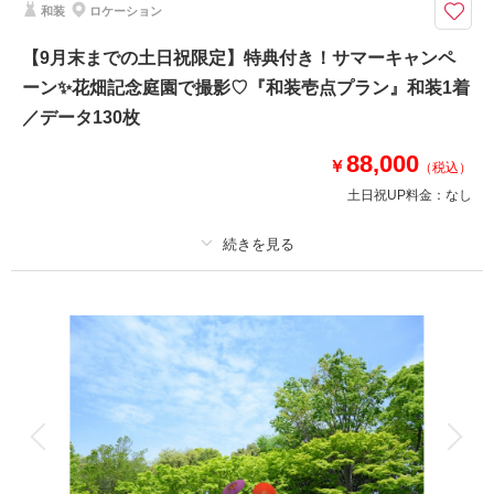
和装
ロケーション
撮影場所までの移動費や使用料も当方で負担◎
【9月末までの土日祝限定】特典付き！サマーキャンペ
★8/16まで限定！ウェルカムボードプレゼント
ーン✨花畑記念庭園で撮影♡『和装壱点プラン』和装1着
／データ130枚
相談予約する
撮影日の空き
88,000
￥
来店・オンライン
を確認する
（税込）
土日祝UP料金：
なし
プラン詳細
撮影料
新婦衣装1着
新郎衣装1着
着付け
ヘアメイク
小物一式
アルバム
データ 130 カット
台紙付写真
衣装追加
会食
挙式
家族と撮影
家族用衣装レンタル
ペットと撮影