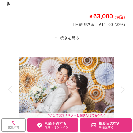
き
相談予約する
撮影日の空き
来店・オンライン
を確認する
63,000
￥
（税込）
土日祝UP料金：
￥11,000
（税込）
プラン詳細
撮影料
新婦衣装2着
新郎衣装1着
着付け
ヘアメイク
小物一式
アルバム
データ 120 カット
台紙付写真
衣装追加
会食
挙式
家族と撮影
家族用衣装レンタル
ペットと撮影
その他含むもの
衣裳グレードアップなし 金屏風前のお写真付き
＼1分で完了！サクッと相談だけでもOK／
相談予約する
撮影日の空き
ご家族様とご一緒に撮影できるスタジオプラン♪
来店・オンライン
を確認する
電話する
☆スタジオで2着着られるプラン！☆