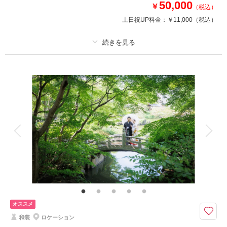
50,000
￥
（税込）
③50カットプレゼント
土日祝UP料金：
￥11,000
（税込）
追加が無ければ平日93,000円が最終見積
相談予約する
プラン詳細
撮影日の空き
来店・オンライン
を確認する
撮影料
新婦衣装2着
新郎衣装1着
着付け
ヘアメイク
小物一式
アルバム
データ 110 カット
台紙付写真
衣装追加
会食
挙式
家族と撮影
家族用衣装レンタル
ペットと撮影
その他含むもの
衣裳グレードアップなし 金屏風前のお写真付き 足袋や肌着もプラン内
なので当日は手ぶらでお越し下さいませ
期間限定でお得なスタジオプランができます✨フォトレイト限定特典付き！
オススメ
浅草橋店のさまざまなスタジオの背景で撮影をします♪
和装
ロケーション
足袋や肌着なども全てこちらでご用意していますので手ぶらでお越し頂けま