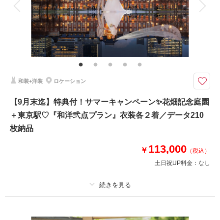
家族と撮影
家族用衣装レンタル
ペットと撮影
夏だけのお得なキャンペーン！ 衣裳はどれを選ばれても差額料金が掛かる
事はありませんのでご安心くださいませ
≪9/6迄に撮影の方≫
①ウェルカムボードor六切写真4面
②土日祝UP料金無料
和装+洋装
ロケーション
③半襟プレゼント
④オプション20％OFF
【9月末迄】特典付！サマーキャンペーン✨花畑記念庭園
⑤雨天決行の場合5,000円OFF
＋東京駅♡『和洋弐点プラン』衣装各２着／データ210
9/7～9/30
枚納品
①ウェルカムボードプレゼント
②土日祝料金22,000円➡0円
113,000
￥
（税込）
土日祝UP料金：
なし
このプランで撮影可能な撮影レポート
撮影日：
2025年8月9日
撮影場所：
花畑記念庭園
（東京）
プラン詳細