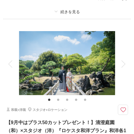
プラン詳細
撮影料
新婦衣装2着
新郎衣装1着
着付け
ヘアメイク
小物一式
アルバム
データ 230 カット
台紙付写真
衣装追加
会食
挙式
家族と撮影
家族用衣装レンタル
ペットと撮影
その他含むもの
肌美・足袋、ロケ地までの移動費、庭園申請代 全て込み
都内屈指の清澄庭園での撮影 ウェルカムボードプレゼント♪
9/6迄の撮影の方
和装+洋装
スタジオ+ロケーション
①ウェルカムボードor六切写真4面
②土日祝UP料金無料
【9月中はプラス50カットプレゼント！】清澄庭園
③半襟プレゼント
（和）×スタジオ（洋）『ロケスタ和洋プラン』和洋各1
④オプション20％OFF