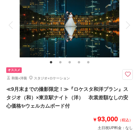
撮影場所：
和装スタジオ壱点プラン
（東京）
着付け
ヘアメイク
小物一式
アルバム
データ 100 カット
台紙付写真
衣装追加
会食
挙式
家族と撮影
家族用衣装レンタル
ペットと撮影
相談予約する
撮影日の空き
来店・オンライン
を確認する
その他含むもの
足袋・肌着 髪飾り等 庭園迄の移動費 撮影申請代 最終見積68,000円
です
衣裳差額無し ウェルカムボードプレゼント♪撮影する庭園は旧安田庭園・
オススメ
清澄庭園・花畑記念庭園からお選び頂きます
和装+洋装
スタジオ+ロケーション
≪特典≫
①ウェルカムボードor六切４面１冊 プレゼント♪
≪9月末までの撮影限定！≫『ロケスタ和洋プラン』ス
②土日祝日UP料金 無料
タジオ（和）×東京駅ナイト（洋） 衣裳差額なしの安
③全オプション20％OFF ※一部対象外
心価格✨ウェルカムボード付
★オプション：＋8,000円で新婦衣装1着＆スタジオ30カット追加
93,000
￥
（税込）
土日祝UP料金：
なし
このプランで撮影可能な撮影レポート