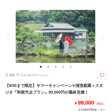
来店・オンライン
を確認する
プラン詳細
撮影料
新婦衣装2着
新郎衣装2着
着付け
ヘアメイク
小物一式
アルバム
データ 150 カット
台紙付写真
衣装追加
会食
挙式
家族と撮影
家族用衣装レンタル
ペットと撮影
【100カットプラン＋期間限定で50カット追加★】ドレスは銀座店・阿佐ヶ
谷店よりお選びいただいております
【持ち物は新郎様のくつ下＋新婦様ストッキングのみ！】
新婦様ヘア＆メイク・髪飾り・インナー類完備！
お二人のフィッティング・新婦と新郎、和洋各１着
和装
スタジオ+ロケーション
撮影場所までの移動費や使用料も当方で負担◎
【9/30まで限定】サマーキャンペーン✨清澄庭園＋スタ
★9/30まで限定！ウェルカムボードプレゼント
ジオ『和装弐点プラン』99,000円が最終見積！
99,000
相談予約する
撮影日の空き
￥
（税込）
来店・オンライン
を確認する
土日祝UP料金：
なし