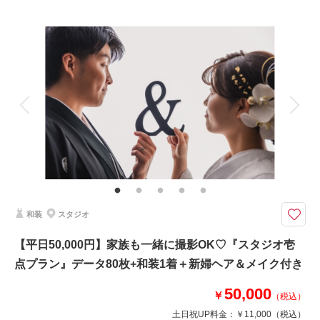
プラン詳細
撮影料
新婦衣装1着
新郎衣装1着
着付け
ヘアメイク
小物一式
アルバム
データ 130 カット
台紙付写真
衣装追加
会食
挙式
家族と撮影
家族用衣装レンタル
ペットと撮影
洋装は銀座店・阿佐ヶ谷店よりお選びいただいております。
【持ち物は、新郎様のくつ下＋新婦様ストッキングのみ！】
新婦様ヘア＆メイク・髪飾り・インナー類完備！
新郎 タキシード１着・新婦 ドレス １着
撮影場所までの移動費や使用料も当方で負担◎
和装
スタジオ
衣裳は差額一切なし！お好きな１着をお選びください♪
【平日50,000円】家族も一緒に撮影OK♡『スタジオ壱
点プラン』データ80枚+和装1着＋新婦ヘア＆メイク付き
相談予約する
撮影日の空き
来店・オンライン
を確認する
50,000
￥
（税込）
土日祝UP料金：
￥11,000
（税込）