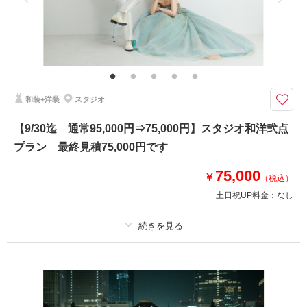
家族と撮影
家族用衣装レンタル
ペットと撮影
その他含むもの
当日は男性は靴下、女性はストッキングだけお持ちくださいませ
洋装は銀座店・阿佐ヶ谷店よりお選びいただいております。
【持ち物は、新郎様のくつ下＋新婦様ストッキングのみ！】
和装+洋装
スタジオ
新婦様ヘア＆メイク・髪飾り・インナー類完備！
【9/30迄 通常95,000円⇒75,000円】スタジオ和洋弐点
浅草橋店のさまざまなスタジオの背景で撮影をします♪
プラン 最終見積75,000円です
①ウェルカムボードプレゼント
75,000
②オプション商品20％OFF
￥
（税込）
土日祝UP料金：
なし
相談予約する
撮影日の空き
来店・オンライン
を確認する
プラン詳細
撮影料
新婦衣装2着
新郎衣装2着
着付け
ヘアメイク
小物一式