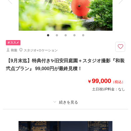
和装1着 ロケプラン♪88,000円が最終見積です
9/6迄に撮影の方
①ウェルカムボードor六切写真4面
②土日祝料金無料
③半襟プレゼント
④オプション20％OFF
オススメ
⑤雨天決行の場合5,000円OFF
和装
スタジオ+ロケーション
9/7～9/30に撮影の方
【9月末迄】特典付き✨旧安田庭園＋スタジオ撮影『和装
①ウェルカムボード
弐点プラン』 99,000円が最終見積！
②土日祝料金22,000円➡0円
99,000
￥
（税込）
このプランで撮影可能な撮影レポート
土日祝UP料金：
なし
撮影日：
2025年5月22日
撮影場所：
旧安田庭園
（東京）
プラン詳細
撮影料
新婦衣装2着
新郎衣装1着