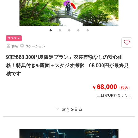
家族と撮影
家族用衣装レンタル
ペットと撮影
その他含むもの
足袋・肌着 髪飾り等 当日は手ぶらでお越し頂いて大丈夫です
衣裳差額はありませんのでお得にスタジオ撮影ができます✨ウェルカムボー
オススメ
ドプレゼント♪ 39,000円が最終見積です
和装
ロケーション
足袋や肌着なども全てこちらでご用意していますので手ぶらでお越し頂けま
す！
9末迄68,000円夏限定プラン』衣裳差額なしの安心価
撮影データは撮影日から3～5日後仕上がり
格！特典付き✨庭園＋スタジオ撮影 68,000円が最終見
特典
積です
①ウェルカムボードプレゼント
68,000
②オプション全商品20％OFF
￥
（税込）
③半襟レンタル無料
土日祝UP料金：
なし
追加が無ければ平日39,000円が最終見積です
プラン詳細
このプランで撮影可能な撮影レポート
撮影日：
2026年6月12日
撮影料
新婦衣装1着
新郎衣装1着