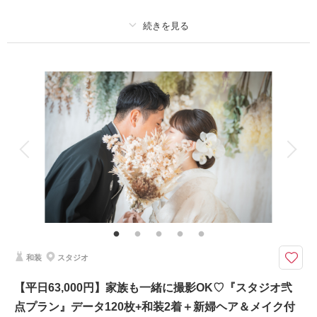
プラン詳細
撮影料
新婦衣装1着
新郎衣装1着
着付け
ヘアメイク
小物一式
アルバム
データ 80 カット
台紙付写真
衣装追加
会食
挙式
家族と撮影
家族用衣装レンタル
ペットと撮影
その他含むもの
衣裳グレードアップなし 金屏風前のお写真付き
ご家族様とご一緒に撮影できるスタジオプラン♪
浅草橋店のさまざまなスタジオの背景で撮影をします♪
和装
スタジオ
ご新婦様のヘアメイク込み
足袋や肌着なども全てこちらでご用意していますので手ぶらでお越し頂けま
【平日63,000円】家族も一緒に撮影OK♡『スタジオ弐
す！
点プラン』データ120枚+和装2着＋新婦ヘア＆メイク付