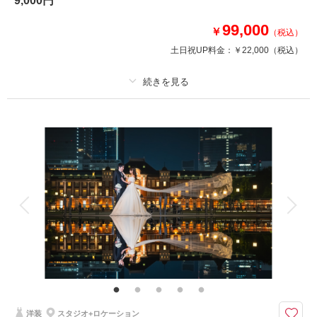
9,000円
99,000
相談予約する
撮影日の空き
￥
（税込）
来店・オンライン
を確認する
土日祝UP料金：
￥22,000
（税込）
プラン詳細
撮影料
新婦衣装2着
新郎衣装1着
着付け
ヘアメイク
小物一式
アルバム
データ 200 カット
台紙付写真
衣装追加
会食
挙式
家族と撮影
家族用衣装レンタル
ペットと撮影
10月の早割 ウェルカムボードプレゼント♪
≪撮影場所≫
清澄庭園・旧安田庭園・花畑記念庭園から1か所お選び下さい
上記の庭園とスタジオでの撮影になります
洋装
スタジオ+ロケーション