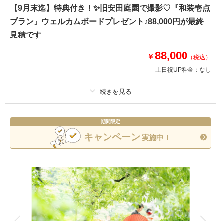
す！
【9月末迄】特典付き！✨旧安田庭園で撮影♡『和装壱点
プラン』ウェルカムボードプレゼント♪88,000円が最終
≪特典≫
見積です
①ウェルカムボードプレゼント
②オプション全商品20％OFF
88,000
￥
③半襟レンタル無料
（税込）
土日祝UP料金：
なし
このプランで撮影可能な撮影レポート
撮影日：
2026年7月6日
プラン詳細
撮影場所：
和装スタジオ弐点
（東京）
期間限定
撮影料
新婦衣装1着
新郎衣装1着
キャンペーン
実施中！
着付け
ヘアメイク
小物一式
アルバム
データ 130 カット
台紙付写真
相談予約する
撮影日の空き
衣装追加
会食
挙式
来店・オンライン
を確認する
家族と撮影
家族用衣装レンタル
ペットと撮影
その他含むもの
肌美・足袋、ロケ地までの移動費、庭園申請代 全て込み