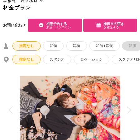
華雅苑 浅草橋店 の
料金プラン
こだわりポイント
相談予約する
撮影日の空き
お問い合わせ
来店・オンライン
を確認する
指定なし
和装
洋装
和装+洋装
私服
指定なし
スタジオ
ロケーション
スタジオ+
3万円以下のプラン
家族・友人と撮影
豊富な色打掛・着物
土日同一料金
ペットと撮影
庭園での撮影
夜景での撮影
衣装の試着
海での撮影
撮影前の打ち合わせ
ウェルカムボードの作成
人気スポットでの撮影