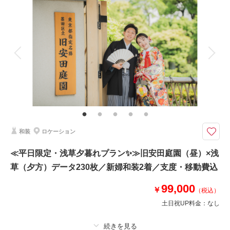
撮影料
新婦衣装2着
新郎衣装2着
着付け
ヘアメイク
小物一式
アルバム
データ 210 カット
台紙付写真
相談予約する
撮影日の空き
来店・オンライン
を確認する
衣装追加
会食
挙式
家族と撮影
家族用衣装レンタル
ペットと撮影
お得なキャンペーン！ 【和装】花畑記念庭園 × 【ドレス】東京駅ナイ
ト／洋装は銀座店・阿佐ヶ谷店の衣装からお選びいただけます。
【持ち物は新郎くつ下＋新婦ストッキングのみ！】
新婦ヘアメイク・アクセ・インナー類完備！
和装
ロケーション
≪5大特典付き≫
①ウェルカムボードor六切写真4面
≪平日限定・浅草夕暮れプラン✨≫旧安田庭園（昼）×浅
②土日祝UP料金無料
③半襟プレゼント
草（夕方）データ230枚／新婦和装2着／支度・移動費込
④オプション20％OFF
99,000
⑤雨天決行の場合5,000円OFF
￥
（税込）
土日祝UP料金：
なし
相談予約する
撮影日の空き
来店・オンライン
を確認する