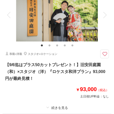
アルバム
データ 240 カット
台紙付写真
衣装追加
会食
挙式
家族と撮影
家族用衣装レンタル
ペットと撮影
ドレスは銀座店・阿佐ヶ谷店よりお選びいただいております。
新婦様ヘアメイク・髪飾り・インナー類完備！
移動費や使用料も当方で負担◎！
≪撮影場所≫
和装+洋装
スタジオ+ロケーション
①旧安田庭園 和装
②スタジオ 和装
【9/6迄はプラス50カットプレゼント！】旧安田庭園
③東京駅ナイト 洋装
（和）×スタジオ（洋）『ロケスタ和洋プラン』93,000
≪衣装≫
円が最終見積！
新郎様：和装１着＆洋装１着
新婦様：和装２着＆洋装１着
93,000
￥
（税込）
★サマーキャンペーン特典付き
土日祝UP料金：
なし
相談予約する
撮影日の空き