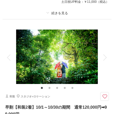
土日祝UP料金：
￥11,000
（税込）
9/7～9/30に撮影の方
①ウェルカムボードプレゼント
②土日祝料金22,000円➡0円
プラン詳細
このプランで撮影可能な撮影レポート
撮影料
新婦衣装1着
新郎衣装1着
着付け
ヘアメイク
小物一式
撮影日：
2026年7月17日
撮影場所：
旧安田庭園＋東京駅
（東京）
アルバム
データ 100 カット
台紙付写真
衣装追加
会食
挙式
家族と撮影
家族用衣装レンタル
ペットと撮影
和装の衣裳は180着 浅草橋店・銀座店・阿佐ヶ谷店よりお選び頂けます
相談予約する
撮影日の空き
来店・オンライン
を確認する
【当日は手ぶらでお越し下さいませ！】
★早割★通常料金110,000円から22,000円オフ＝88,000円
和装
スタジオ+ロケーション
プランに含まれる内容
お二人の衣裳1着・新婦様のヘアセット・メイク・着付・撮影データ100カ
早割【和装2着】10/1～10/30の期間 通常120,000円➡9
ット・ロケ地迄の移動費