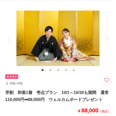
プラン詳細
撮影料
新婦衣装2着
新郎衣装2着
相談予約する
撮影日の空き
来店・オンライン
を確認する
着付け
ヘアメイク
小物一式
アルバム
データ 210 カット
台紙付写真
衣装追加
会食
挙式
家族と撮影
家族用衣装レンタル
ペットと撮影
その他含むもの
足袋・肌着 髪飾り等 庭園迄の移動費 撮影申請代 最終見積113,000円
です
【和装】旧安田庭園×【ドレス】東京駅ナイト／洋装は銀座店・阿佐ヶ谷店
オススメ
の衣装から好きな衣裳が選べる コスパ◎
和装+洋装
≪5大特典付き≫9/6迄
①ウェルカムボードor六切写真4面
早割 和装1着 壱点プラン 10/1～10/30も期間 通常
②土日祝UP料金無料
110,000円➡88,000円 ウェルカムボードプレゼント
③半襟プレゼント
④オプション20％OFF
88,000
￥
（税込）
⑤雨天決行の場合5,000円OFF