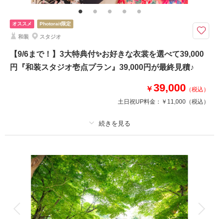
オススメ
Photorait限定
和装
スタジオ
【9/6まで！】3大特典付✨お好きな衣裳を選べて39,000
円『和装スタジオ壱点プラン』39,000円が最終見積♪
39,000
￥
（税込）
土日祝UP料金：
￥11,000
（税込）
適用条件：
スタジオ撮影
プラン詳細
撮影料
新婦衣装1着
新郎衣装1着
着付け
ヘアメイク
小物一式
アルバム
データ 80 カット
台紙付写真
衣装追加
会食
挙式