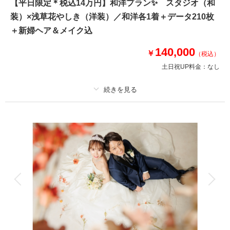
【平日限定＊税込14万円】和洋プラン✨ スタジオ（和
このプランで撮影可能な撮影レポート
装）×浅草花やしき（洋装）／和洋各1着＋データ210枚
＋新婦ヘア＆メイク込
撮影日：
2026年4月13日
撮影場所：
花やしき
（東京）
140,000
￥
（税込）
土日祝UP料金：
なし
相談予約する
撮影日の空き
来店・オンライン
を確認する
プラン詳細
撮影料
新婦衣装2着
新郎衣装2着
着付け
ヘアメイク
小物一式
アルバム
データ 210 カット
台紙付写真
衣装追加
会食
挙式
家族と撮影
家族用衣装レンタル
ペットと撮影
《浅草橋店でもついに和洋プラン実施✨》洋装は立川店・阿佐ヶ谷店よりお
選びいただいております。※平日限定プランです※