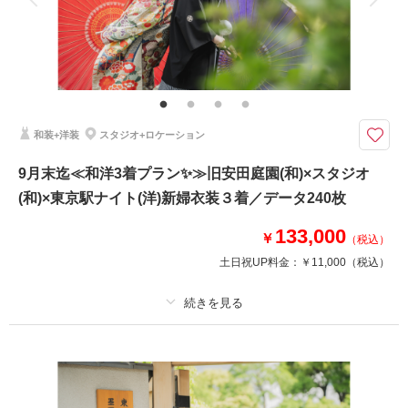
洋装衣装は銀座店または阿佐ヶ谷店からお選びいただけます
アクセサリー、インナー類完備！持ち物は【新郎靴下、新婦ストッキング】
のみでOK◎
≪3大特典付き≫
①ウェルカムボードor六切写真4面
②土日祝UP料金無料
③オプション20％OFF
和装+洋装
スタジオ+ロケーション
9月末迄≪和洋3着プラン✨≫旧安田庭園(和)×スタジオ
相談予約する
撮影日の空き
(和)×東京駅ナイト(洋)新婦衣装３着／データ240枚
来店・オンライン
を確認する
133,000
￥
（税込）
土日祝UP料金：
￥11,000
（税込）
プラン詳細
撮影料
新婦衣装3着
新郎衣装2着
着付け
ヘアメイク
小物一式