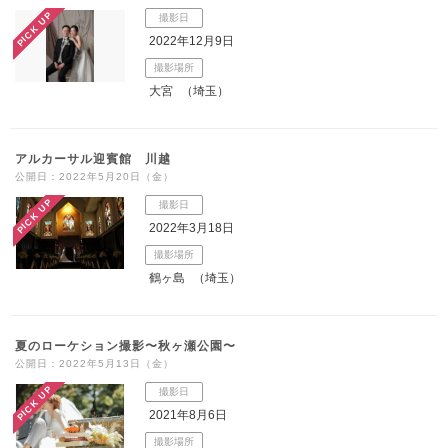
PICK UP
撮影日
こだわりポイント
2022年12月9日
撮影場所
大宮
（埼玉）
アルカーサル迎賓館 川越
公開日：2022年5月20日（金）
結婚式場での撮影
人気スポットでの撮影
PICK UP
撮影日
2022年3月18日
撮影場所
鶴ヶ島
（埼玉）
夏のローケション撮影〜秋ヶ瀬公園〜
撮影前の打ち合わせ
ガーデンでの撮影
公開日：2022年5月13日（金）
PICK UP
撮影日
豊富な色打掛・着物
スタジオでの撮影
庭園での撮影
2021年8月6日
豊富な白無垢
豊富なドレス
マタニティフォト
エンゲージフォト
撮影場所