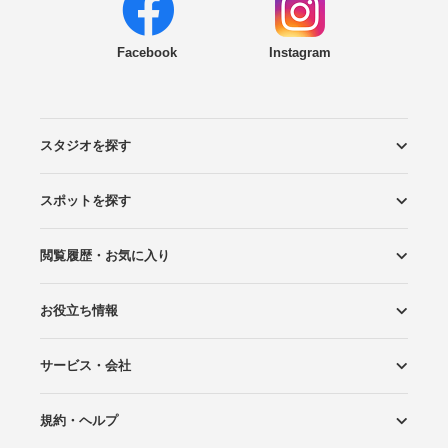
Facebook
Instagram
スタジオを探す
スポットを探す
エリアから探す
こだわりから探す
NEW PHOTO STYLE
プランから探す
フォトタイプ診断
フォトグラファーから探す
国内リゾートから探す
閲覧履歴・お気に入り
ロケーションから探す
スタジオから探す
お役立ち情報
閲覧スタジオ
お気に入り
サービス・会社
Wedding Photo マガジン
はじめてガイド
規約・ヘルプ
Photoraitとは
スタジオの掲載について
お問い合わせ
運営会社
サイトマップ