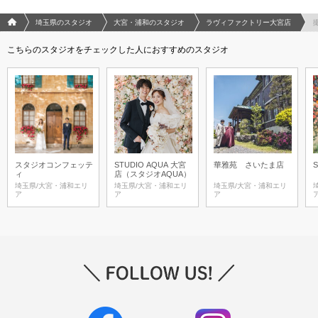
フォトウエディング/結婚写真のPhotorait ホーム
埼玉県のスタジオ
大宮・浦和のスタジオ
ラヴィファクトリー大宮店
こちらのスタジオをチェックした人におすすめのスタジオ
スタジオコンフェッテ
STUDIO AQUA 大宮
華雅苑 さいたま店
S
ィ
店（スタジオAQUA）
埼玉県/大宮・浦和エリ
埼玉県/大宮・浦和エリ
埼玉県/大宮・浦和エリ
ア
ア
ア