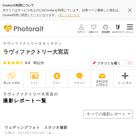
Cookieの利用について
当サイトはサービス向上のためCookieを利用しています。以降ページ遷移した場合は、
Cookie利用に同意したことになります。
詳しくはこちら
ラヴィファクトリーオオミヤテン
ラヴィファクトリー大宮店
4.4
82
件
クチコミを書く
資料請求
選ばれる理由
フォト
プラン
クチコミ
もっと見る
お問合せ
撮影レポート
フォトグラファー
ラヴィファクトリー大宮店の
撮影レポート一覧
衣装
ムービー
すべての撮影レポート
オプション
ブログ
ウェディングフォト スタジオ撮影
アクセス/TEL
スタジオトップ
公開日：2022年12月16日（金）