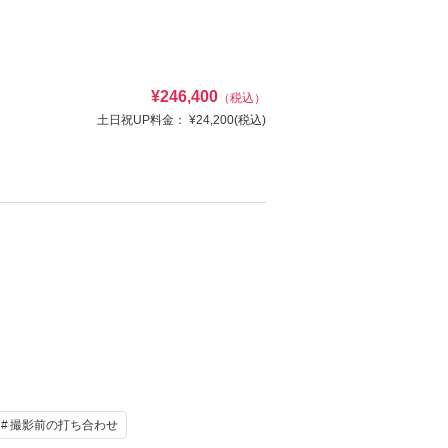
¥246,400
（税込）
け
ヘアメイク
土日祝UP料金：
¥24,200
(税込)
写真
衣装追加
が￥224,000
レンタル
ペットと撮影
写真セレクト ・会場使用料。また、WD撮影後には
資料請求
認する
け
ヘアメイク
写真
衣装追加
レンタル
ペットと撮影
撮影前の打ち合わせ