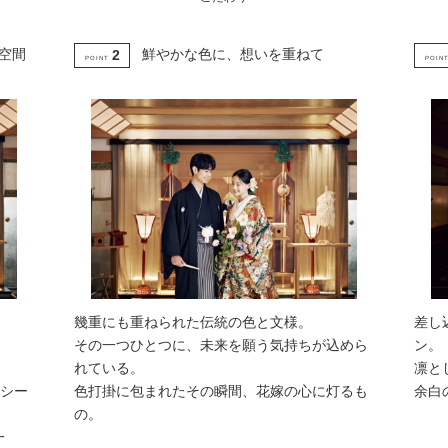
空間
鮮やかな色に、想いを重ねて
2
POINT
POIN
幾重にも重ねられた伝統の色と文様。
差し
その一つひとつに、未来を願う気持ちが込めら
ン。
れている。
凛と
シー
色打掛に包まれたその瞬間、花嫁の心に灯るも
余白
の。
一