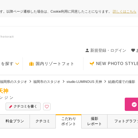
ます。以降ページ遷移した場合は、Cookie利用に同意したことになります。
詳しくはこちら
torait
ィングの決め手が見つかるクチコミサイト-Photorait
新規登録・ログイン
トを探す
国内リゾートフォト
NEW PHOTO STYL
福岡県のスタジオ
福岡市のスタジオ
studio LUMINOUS 天神
結婚式場での撮影
 天神
ンジン
クチコミを書く
こだわり
撮影
料金プラン
クチコミ
フォトグラフ
ポイント
レポート