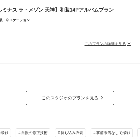
高8m、壮大なスケールの『クリスタルスカイチャペル』は圧巻！！
ルミナス ラ・メゾン 天神】和装14Pアルバムプラン
なフォトスポットで生涯の宝物になる1枚を✨
装
ロケーション
ラン詳細
撮影料
新婦衣装1着
新郎衣装1着
着付
このプランの詳細を見る
小物一式
アルバム 14P
データ 12カット
台紙付
な価格で神殿でのお写真を残せるスタンダードなプラン。▶通常￥264,000
会食
挙式
家族と撮影
家族用衣装
メゾン天神の本物の神殿で撮影できるプランです。
洋、どちらの魅力も堪能できる贅沢なフォトウェディング体験を！！
の他含むもの
ある美しさと、ときめく華やかさをどちらも叶えたいおふたりへおすすめです♪
バム（14ページ12カット収録）1冊・アルバム収録カットのレタッチ・ご自宅にてゆったり
ナスのセットで私服記念撮影ができるアニバーサリーフォトが含まれています。
ラン詳細
このスタジオのプランを見る
相談予約する
撮影日の空き
を確
撮影料
新婦衣装1着
新郎衣装1着
着付
来店・オンライン
小物一式
アルバム 14P
データ 12カット
台紙付
会食
挙式
家族と撮影
家族用衣装
の撮影
自慢の修正技術
持ち込み衣装
事前来店なしで撮影