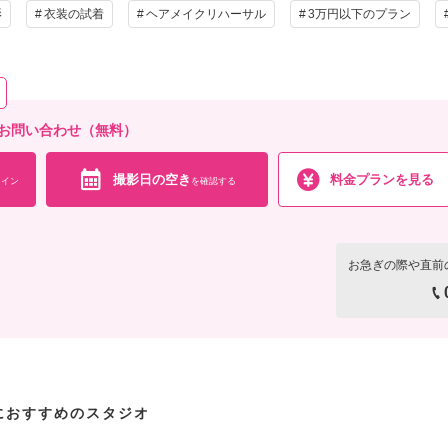
の他含むもの
影
衣装の試着
ヘアメイクリハーサル
3万円以下のプラン
バム（14ページ12カット収録）1冊・アルバム収録カットのレタッチ・ご自宅にてゆったり
ナスのセットで私服記念撮影ができるアニバーサリーフォトが含まれています。
相談予約する
撮影日の空き
を確
来店・オンライン
神へのお問い合わせ（無料）
撮影日の空き
料金プランを見る
イン
を確認する
お急ぎの際や直前
におすすめのスタジオ