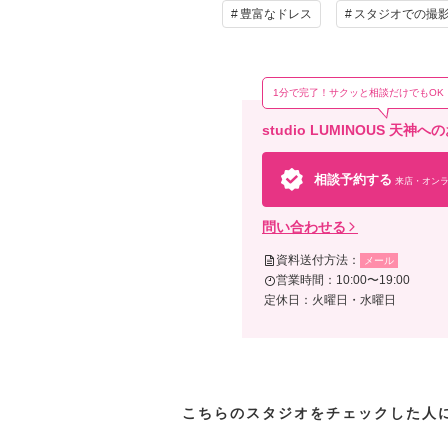
そ
豊富なドレス
スタジオでの撮
アル
ルミ
1分で完了！サクッと相談だけでもOK
studio LUMINOUS 天
相談予約する
来店・オンラ
問い合わせる
資料送付方法：
メール
営業時間：10:00〜19:00
定休日：火曜日・水曜日
こちらのスタジオをチェックした人