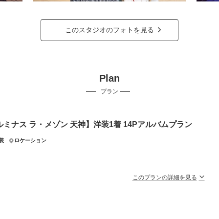
このスタジオのフォトを見る
Plan
プラン
ルミナス ラ・メゾン 天神】洋装1着 14Pアルバムプラン
装
ロケーション
このプランの詳細を見る
ュクスなウェディングフォトを手頃な価格で残せるスタンダードなプラン▶通常
メゾン天神の本物のチャペル・結婚式場で撮影できるプランです。
類の大階段や、ロマンティックなホワイエなどをはじめ、