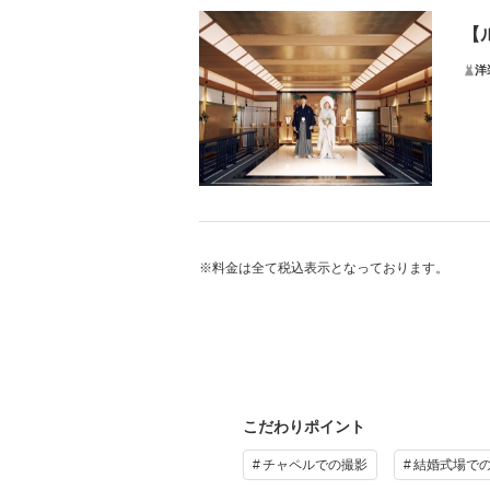
天井
【
多彩
洋
プ
手頃
ラ・
和と
そ
格式
※料金は全て税込表示となっております。
アル
ルミ
プ
こだわりポイント
チャペルでの撮影
結婚式場で