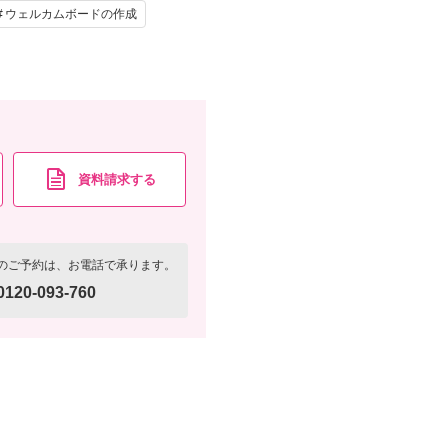
ウェルカムボードの作成
写真セレクト ・会場使用料。また、WD撮影後には
資料請求
認する
資料請求する
のご予約は、お電話で承ります。
0120-093-760