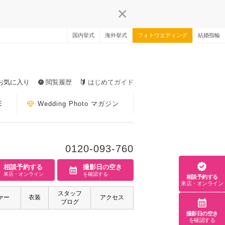
国内挙式
海外挙式
フォトウエディング
結婚指輪
お気に入り
閲覧履歴
はじめてガイド
E
Wedding Photo マガジン
0120-093-760
相談予約する
撮影日の空き
来店・オンライン
を確認する
相談予約する
来店・オンライン
スタッフ
ァー
衣装
アクセス
ブログ
撮影日の空き
を確認する