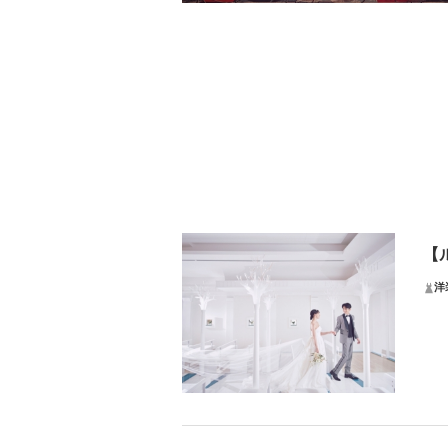
【
洋
リ
ラ・
2種