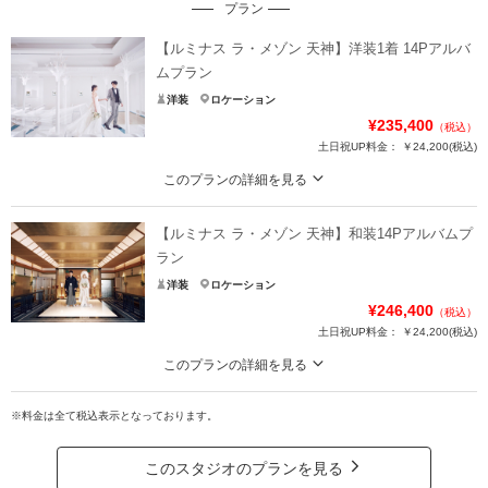
プラン
【ルミナス ラ・メゾン 天神】洋装1着 14Pアルバ
ムプラン
洋装
ロケーション
¥235,400
（税込）
土日祝UP料金：
￥24,200
(税込)
このプランの詳細を見る
リュクスなウェディングフォトを手頃な価格で残せるスタンダードなプラン▶
通常￥254,000が￥214,000
【ルミナス ラ・メゾン 天神】和装14Pアルバムプ
ラ・メゾン天神の本物のチャペル・結婚式場で撮影できるプランです。
ラン
2種類の大階段や、ロマンティックなホワイエなどをはじめ、
洋装
ロケーション
天井高8m、壮大なスケールの『クリスタルスカイチャペル』は圧巻！！
¥246,400
（税込）
多彩なフォトスポットで生涯の宝物になる1枚を✨
土日祝UP料金：
￥24,200
(税込)
このプランの詳細を見る
プラン詳細
手頃な価格で神殿でのお写真を残せるスタンダードなプラン。▶通常￥264,00
撮影料
新婦衣装1着
新郎衣装1着
0が￥224,000
※料金は全て税込表示となっております。
着付け
ヘアメイク
小物一式
ラ・メゾン天神の本物の神殿で撮影できるプランです。
アルバム 14P
データ 12カット
台紙付写真
和と洋、どちらの魅力も堪能できる贅沢なフォトウェディング体験を！
このスタジオのプランを見る
格式ある美しさと、ときめく華やかさをどちらも叶えたいおふたりへおすすめ
衣装追加
会食
挙式