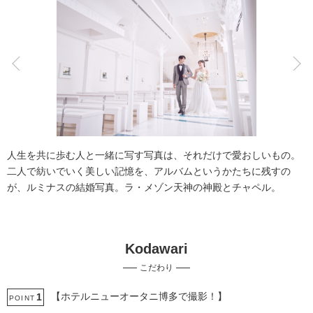
こだわりポイント
チャペルでの撮影
結婚式場での撮影
人生を共に歩む人と一緒に写す写真は、それだけで愛おしいもの。
二人で紡いでいく美しい記憶を、アルバムというかたちに残すの
が、ルミナスの結婚写真。ラ・メゾン天神の神殿とチャペル。
Kodawari
自慢の修正技術
持ち込み衣装
こだわり
事前来店なしで撮影
撮影前の打ち合わせ
豊富なドレス
スタジオでの撮影
衣装の試着
ヘアメイクリハーサル
【ホテルニューオータニ博多で撮影！】
1
POINT
3万円以下のプラン
ウェルカムボードの作成