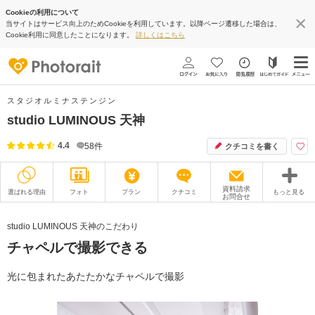
Cookieの利用について
当サイトはサービス向上のためCookieを利用しています。以降ページ遷移した場合は、
Cookie利用に同意したことになります。
詳しくはこちら
スタジオルミナステンジン
studio LUMINOUS 天神
4.4
58
件
クチコミを書く
資料請求
選ばれる理由
フォト
プラン
クチコミ
もっと見る
お問合せ
撮影レポート
フォトグラファー
studio LUMINOUS 天神のこだわり
チャペルで撮影できる
衣装
ムービー
オプション
ブログ
光に包まれたあたたかなチャペルで撮影
アクセス/TEL
スタジオトップ