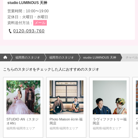
studio LUMINOUS 天神
営業時間：10:00〜19:00
定休日：火曜日・水曜日
資料送付方法：
メール
0120-093-760
フォトウエディング/結婚写真のPhotorait ホーム
福岡県のスタジオ
福岡市のスタジオ
studio LUMINOUS 天神
チャペル
こちらのスタジオをチェックした人におすすめのスタジオ
STUDIO AN（スタジ
Photo Maison écrin 福
ラヴィファクトリー福
オAN）
岡店
岡店
福岡県/福岡市エリア
福岡県/福岡市エリア
福岡県/福岡市エリア