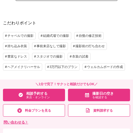
です♪
家族と撮影
家族用衣装レンタル
ペットと撮影
その他含むもの
こだわりポイント
プラン詳細
アルバム（14ページ12カット収録）1冊・アルバム収録カットのレタッチ・ご自宅に
撮影料
新婦衣装1着
新郎衣装1着
てゆったり写真セレクト ・会場使用料。また、WD撮影後にはルミナスのセットで私
チャペルでの撮影
結婚式場での撮影
自慢の修正技術
服記念撮影ができるアニバーサリーフォトが含まれています。
着付け
ヘアメイク
小物一式
持ち込み衣装
事前来店なしで撮影
撮影前の打ち合わせ
アルバム 14P
データ 12カット
台紙付写真
相談予約する
撮影日の空き
来店・オンライン
を確認する
衣装追加
会食
挙式
豊富なドレス
スタジオでの撮影
衣装の試着
家族と撮影
家族用衣装レンタル
ペットと撮影
ヘアメイクリハーサル
3万円以下のプラン
ウェルカムボードの作成
その他含むもの
アルバム（14ページ12カット収録）1冊・アルバム収録カットのレタッチ・ご自宅に
＼1分で完了！サクッと相談だけでもOK／
てゆったり写真セレクト ・会場使用料。また、WD撮影後にはルミナスのセットで私
相談予約する
撮影日の空き
服記念撮影ができるアニバーサリーフォトが含まれています。
来店・オンライン
を確認する
相談予約する
撮影日の空き
来店・オンライン
を確認する
料金プランを見る
資料請求する
問い合わせる