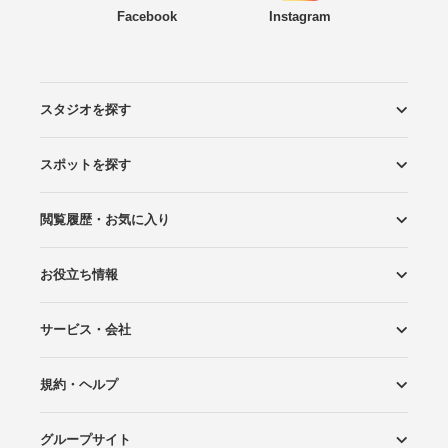
Facebook
Instagram
スタジオを探す
スポットを探す
エリアから探す
こだわりから探す
NEW PHOTO STYLE
プランから探す
フォトタイプ診断
フォトグラファーから探す
国内リゾートから探す
閲覧履歴・お気に入り
ロケーションから探す
スタジオから探す
お役立ち情報
閲覧スタジオ
お気に入り
サービス・会社
Wedding Photo マガジン
はじめてガイド
規約・ヘルプ
Photoraitとは
スタジオの掲載について
お問い合わせ
運営会社
サイトマップ
グループサイト
プライバシーポリシー
利用規約
ヘルプ