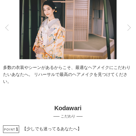
こだわりポイント
チャペルでの撮影
結婚式場での撮影
多数の衣装やシーンがあるからこそ、最適なヘアメイクにこだわり
たいあなたへ。 リハーサルで最高のヘアメイクを見つけてくださ
い。
Kodawari
自慢の修正技術
持ち込み衣装
こだわり
事前来店なしで撮影
撮影前の打ち合わせ
豊富なドレス
スタジオでの撮影
衣装の試着
ヘアメイクリハーサル
【少しでも迷ってるあなたへ】
1
POINT
3万円以下のプラン
ウェルカムボードの作成