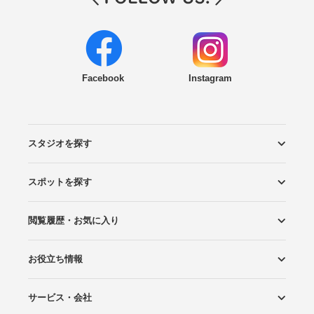
Facebook
Instagram
スタジオを探す
スポットを探す
エリアから探す
こだわりから探す
NEW PHOTO STYLE
プランから探す
フォトタイプ診断
フォトグラファーから探す
国内リゾートから探す
閲覧履歴・お気に入り
ロケーションから探す
スタジオから探す
お役立ち情報
閲覧スタジオ
お気に入り
サービス・会社
Wedding Photo マガジン
はじめてガイド