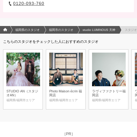
0120-093-760
フォトウエディング/結婚写真のPhotorait ホーム
福岡県のスタジオ
福岡市のスタジオ
studio LUMINOUS 天神
スタジオ
こちらのスタジオをチェックした人におすすめのスタジオ
STUDIO AN（スタジ
Photo Maison écrin 福
ラヴィファクトリー福
オAN）
岡店
岡店
福岡県/福岡市エリア
福岡県/福岡市エリア
福岡県/福岡市エリア
［PR］