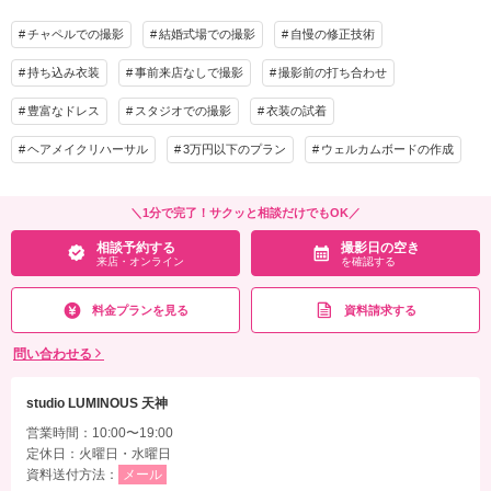
着付け
ヘアメイク
小物一式
チャペルでの撮影
結婚式場での撮影
自慢の修正技術
アルバム 8P
データ 8カット
台紙付写真
持ち込み衣装
事前来店なしで撮影
撮影前の打ち合わせ
衣装追加
会食
挙式
豊富なドレス
スタジオでの撮影
衣装の試着
家族と撮影
家族用衣装レンタル
ペットと撮影
ヘアメイクリハーサル
3万円以下のプラン
ウェルカムボードの作成
その他含むもの
フォトレタッチ(画像修整)。また、WD撮影後にはルミナスのセットで私服記念撮影
ができるアニバーサリーフォトが含まれています
＼1分で完了！サクッと相談だけでもOK／
相談予約する
撮影日の空き
相談予約する
撮影日の空き
来店・オンライン
を確認する
来店・オンライン
を確認する
料金プランを見る
資料請求する
問い合わせる
studio LUMINOUS 天神
営業時間：10:00〜19:00
定休日：火曜日・水曜日
資料送付方法：
メール