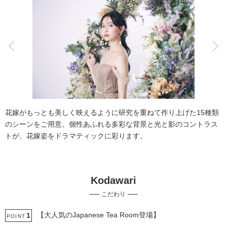
こだわりポイント
チャペルでの撮影
結婚式場での撮影
花嫁がもっとも美しく映えるように研究を重ねて作り上げた15種類
のシーンをご用意。個性あふれる多彩な背景と光と影のコントラス
トが、花嫁姿をドラマティックに彩ります。
Kodawari
自慢の修正技術
持ち込み衣装
こだわり
事前来店なしで撮影
撮影前の打ち合わせ
豊富なドレス
スタジオでの撮影
衣装の試着
ヘアメイクリハーサル
【大人気のJapanese Tea Room登場】
1
POINT
3万円以下のプラン
ウェルカムボードの作成