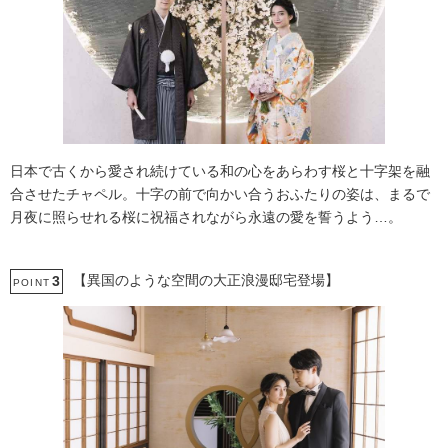
日本で古くから愛され続けている和の心をあらわす桜と十字架を融
合させたチャペル。十字の前で向かい合うおふたりの姿は、まるで
月夜に照らせれる桜に祝福されながら永遠の愛を誓うよう…。
【異国のような空間の大正浪漫邸宅登場】
3
POINT