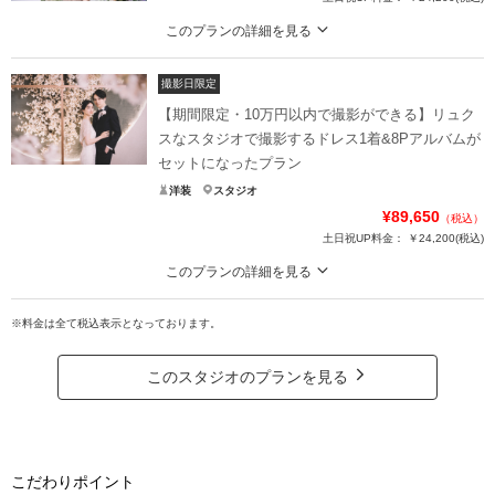
このプランの詳細を見る
王道なウェディングフォトを叶えるプラン。
撮影日限定
成約から1カ月以内の撮影を実施される方が対象となります
その他条件はHPの「キャンペーン」情報をご確認ください♪
【期間限定・10万円以内で撮影ができる】リュク
スなスタジオで撮影するドレス1着&8Pアルバムが
プラン詳細
セットになったプラン
撮影料
新婦衣装1着
新郎衣装1着
洋装
スタジオ
¥89,650
着付け
ヘアメイク
小物一式
（税込）
土日祝UP料金：
￥24,200
(税込)
アルバム 14P
データ 12カット
台紙付写真
このプランの詳細を見る
衣装追加
会食
挙式
ルミナスのスタンダードなプランがさらにお得に！ドレス・レタッチ・ヘアメ
家族と撮影
家族用衣装レンタル
ペットと撮影
イク・アルバムはプランに含まれています。
※料金は全て税込表示となっております。
ルミナスの世界をお手軽に体験できるプラン内容です。
その他含むもの
上質かつ、最新のドレスをご提供できるように、
このスタジオのプランを見る
色や質感の調整から、素材・デザイン・製本にまで 徹底的にこだわったデザインア
こだわりのラインナップをご用意。
ルバムが含まれています。また、WD撮影後にはルミナスのセットで私服記念撮影が
レタッチやアルバムも含まれている安心のプランです✨
できるアニバーサリーフォトが含まれています！！
プラン詳細
相談予約する
撮影日の空き
来店・オンライン
を確認する
こだわりポイント
撮影料
新婦衣装1着
新郎衣装1着