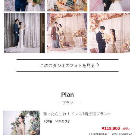
このスタジオのフォトを見る
Plan
プラン
迷ったらこれ！ドレス1着王道プラン✨
洋装
スタジオ
¥119,900
（税込）
土日祝UP料金：
￥24,200
(税込)