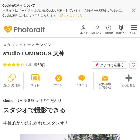
Cookieの利用について
当サイトはサービス向上のためCookieを利用しています。以降ページ遷移した場合は、
Cookie利用に同意したことになります。
詳しくはこちら
スタジオルミナステンジン
studio LUMINOUS 天神
4.4
58
件
クチコミを書く
資料請求
選ばれる理由
フォト
プラン
クチコミ
もっと見る
お問合せ
撮影レポート
フォトグラファー
studio LUMINOUS 天神のこだわり
スタジオで撮影できる
衣装
ムービー
オプション
ブログ
本格的かつ洗礼されたスタジオ！
アクセス/TEL
スタジオトップ