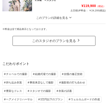
洋装
スタジオ
¥119,900
（税込）
土日祝UP料金：
￥24,200
(税込)
このプランの詳細を見る
王道なウェディングフォトを叶えるプラン。
※料金は全て税込表示となっております。
成約から1カ月以内の撮影を実施される方が対象となります
その他条件はHPの「キャンペーン」情報をご確認ください♪
このスタジオのプランを見る
プラン詳細
撮影料
新婦衣装1着
新郎衣装1着
着付け
ヘアメイク
小物一式
こだわりポイント
アルバム 14P
データ 12カット
台紙付写真
衣装追加
会食
挙式
チャペルでの撮影
結婚式場での撮影
自慢の修正技術
家族と撮影
家族用衣装レンタル
ペットと撮影
持ち込み衣装
事前来店なしで撮影
撮影前の打ち合わせ
その他含むもの
豊富なドレス
スタジオでの撮影
衣装の試着
色や質感の調整から、素材・デザイン・製本にまで 徹底的にこだわったデザインア
ルバムが含まれています。また、WD撮影後にはルミナスのセットで私服記念撮影が
ヘアメイクリハーサル
3万円以下のプラン
ウェルカムボードの作成
できるアニバーサリーフォトが含まれています！！