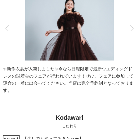
こだわりポイント
チャペルでの撮影
結婚式場での撮影
✨新作衣裳が入荷しました✨今なら日程限定で最新ウエディングド
レスの試着会のフェアが行われています！ぜひ、フェアに参加して
運命の一着に出会ってください。当店は完全予約制となっておりま
す。
自慢の修正技術
持ち込み衣装
Kodawari
事前来店なしで撮影
撮影前の打ち合わせ
豊富なドレス
こだわり
スタジオでの撮影
衣装の試着
ヘアメイクリハーサル
3万円以下のプラン
ウェルカムボードの作成
【少しでも迷ってるあなた★】