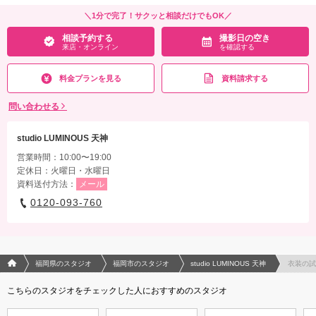
相談予約する
撮影日の空き
＼1分で完了！サクッと相談だけでもOK／
来店・オンライン
を確認する
相談予約する
撮影日の空き
来店・オンライン
を確認する
料金プランを見る
資料請求する
問い合わせる
studio LUMINOUS 天神
営業時間：10:00〜19:00
定休日：火曜日・水曜日
資料送付方法：
メール
0120-093-760
フォトウエディング/結婚写真のPhotorait ホーム
福岡県のスタジオ
福岡市のスタジオ
studio LUMINOUS 天神
衣装の試
こちらのスタジオをチェックした人におすすめのスタジオ