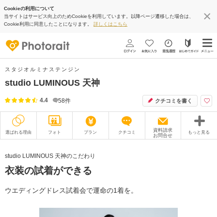
Cookieの利用について
当サイトはサービス向上のためCookieを利用しています。以降ページ遷移した場合は、
Cookie利用に同意したことになります。
詳しくはこちら
スタジオルミナステンジン
studio LUMINOUS 天神
4.4
58
件
クチコミを書く
資料請求
選ばれる理由
フォト
プラン
クチコミ
もっと見る
お問合せ
撮影レポート
フォトグラファー
studio LUMINOUS 天神のこだわり
衣装の試着ができる
衣装
ムービー
オプション
ブログ
ウエディングドレス試着会で運命の1着を。
アクセス/TEL
スタジオトップ