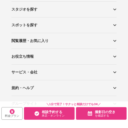
スタジオを探す
スポットを探す
エリアから探す
こだわりから探す
NEW PHOTO STYLE
プランから探す
フォトタイプ診断
フォトグラファーから探す
国内リゾートから探す
閲覧履歴・お気に入り
ロケーションから探す
スタジオから探す
お役立ち情報
閲覧スタジオ
お気に入り
サービス・会社
Wedding Photo マガジン
はじめてガイド
規約・ヘルプ
Photoraitとは
スタジオの掲載について
お問い合わせ
運営会社
サイトマップ
グループサイト
プライバシーポリシー
利用規約
ヘルプ
＼1分で完了！サクッと相談だけでもOK／
相談予約する
撮影日の空き
来店・オンライン
を確認する
料金プラン
Wedding Park
Wedding Park 海外
Ringraph