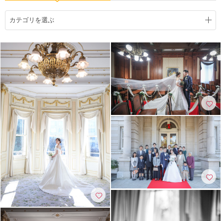
こだわりポイント
カテゴリを選ぶ
結婚式場での撮影
庭園での撮影
チャペルでの撮影
豊富なドレス
豊富な色打掛・着物
家族・友人と撮影
歴史的建造物での撮影
衣装の試着
スタジオでの撮影
撮影前の打ち合わせ
事前来店なしで撮影
ヘアメイクリハーサル