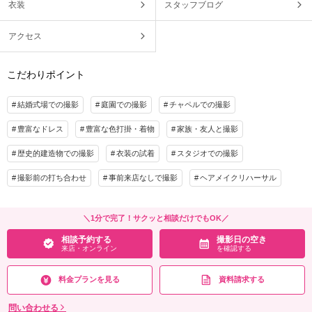
衣装
スタッフブログ
アクセス
こだわりポイント
結婚式場での撮影
庭園での撮影
チャペルでの撮影
豊富なドレス
豊富な色打掛・着物
家族・友人と撮影
歴史的建造物での撮影
衣装の試着
スタジオでの撮影
撮影前の打ち合わせ
事前来店なしで撮影
ヘアメイクリハーサル
＼1分で完了！サクッと相談だけでもOK／
相談予約する
撮影日の空き
来店・オンライン
を確認する
料金プランを見る
資料請求する
問い合わせる