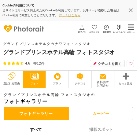
Cookieの利用について
当サイトはサービス向上のためCookieを利用しています。以降ページ遷移した場合は、
Cookie利用に同意したことになります。
詳しくはこちら
グランドプリンスホテルタカナワフォトスタジオ
グランドプリンスホテル高輪 フォトスタジオ
4.6
12
件
クチコミを書く
資料請求
選ばれる理由
フォト
プラン
クチコミ
もっと見る
お問合せ
撮影レポート
フォトグラファー
グランドプリンスホテル高輪 フォトスタジオの
フォトギャラリー
衣装
ムービー
フォトギャラリー
ムービー
オプション
ブログ
すべて
撮影スポット
アクセス/TEL
スタジオトップ