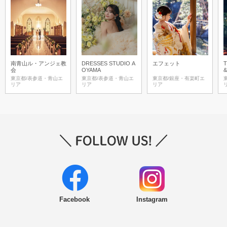
南青山ル・アンジェ教
DRESSES STUDIO A
エフェット
T
会
OYAMA
東京都/表参道・青山エ
東京都/表参道・青山エ
東京都/銀座・有楽町エ
リア
リア
リア
Facebook
Instagram