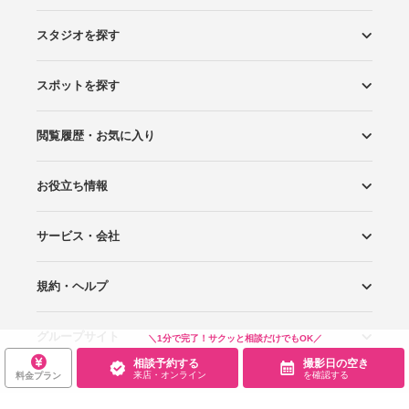
スタジオを探す
スポットを探す
エリアから探す
こだわりから探す
NEW PHOTO STYLE
プランから探す
フォトタイプ診断
フォトグラファーから探す
国内リゾートから探す
閲覧履歴・お気に入り
ロケーションから探す
スタジオから探す
お役立ち情報
閲覧スタジオ
お気に入り
サービス・会社
Wedding Photo マガジン
はじめてガイド
規約・ヘルプ
Photoraitとは
スタジオの掲載について
お問い合わせ
運営会社
サイトマップ
グループサイト
プライバシーポリシー
利用規約
ヘルプ
＼1分で完了！サクッと相談だけでもOK／
相談予約する
撮影日の空き
来店・オンライン
を確認する
料金プラン
Wedding Park
Wedding Park 海外
Ringraph