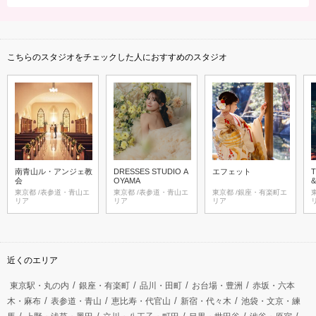
こちらのスタジオをチェックした人におすすめのスタジオ
南青山ル・アンジェ教
DRESSES STUDIO A
エフェット
T
会
OYAMA
東京都 /表参道・青山エ
東京都 /表参道・青山エ
東京都 /銀座・有楽町エ
東京
リア
リア
リア
近くのエリア
東京駅・丸の内
銀座・有楽町
品川・田町
お台場・豊洲
赤坂・六本
木・麻布
表参道・青山
恵比寿・代官山
新宿・代々木
池袋・文京・練