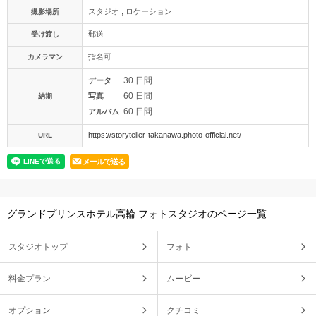
スタジオ , ロケーション
撮影場所
郵送
受け渡し
指名可
カメラマン
30 日間
データ
60 日間
写真
納期
60 日間
アルバム
https://storyteller-takanawa.photo-official.net/
URL
メールで送る
グランドプリンスホテル高輪 フォトスタジオのページ一覧
スタジオトップ
フォト
料金プラン
ムービー
オプション
クチコミ