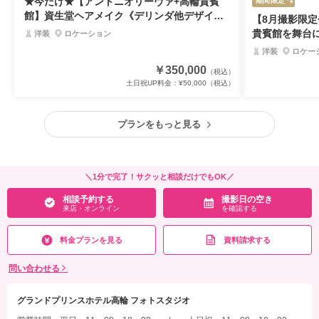
★今だけ★【アントニオリーヴァ+高輪貴賓
期間限定
館】資生堂ヘアメイク《デリンダ他デザイン
【8月撮影限
取扱い》8月限定価格
貴賓館を舞台
洋装
ロケーション
ラン
洋装
ロケー
￥350,000
（税込）
土日祝UP料金：
¥50,000
（税込）
プランをもっと見る
＼1分で完了！サクッと相談だけでもOK／
相談予約する
撮影日の空き
来店・オンライン
を確認する
料金プランを見る
資料請求する
問い合わせる
グランドプリンスホテル高輪 フォトスタジオ