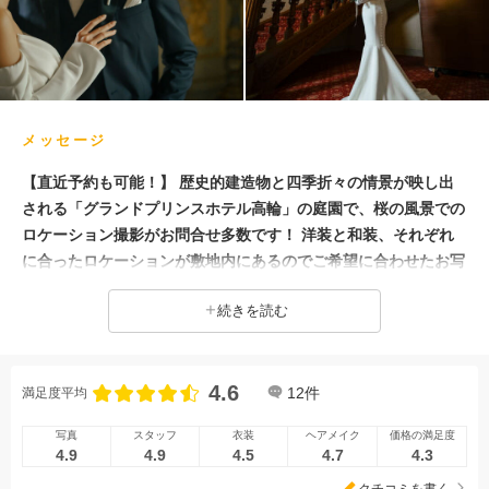
事前来店なしで撮影
ヘアメイクリハーサル
メッセージ
【直近予約も可能！】 歴史的建造物と四季折々の情景が映し出
される「グランドプリンスホテル高輪」の庭園で、桜の風景での
ロケーション撮影がお問合せ多数です！ 洋装と和装、それぞれ
に合ったロケーションが敷地内にあるのでご希望に合わせたお写
真をお撮りすることが可能です！ オンライン相談や来店予約も
続きを読む
随時受付中！ご来店いただいた際には撮影場所や、衣装のご見
学・ご試着も可能ですのでぜひお気軽にご相談にいらしてくださ
い！ お二人に素敵なお写真を残して差し上げられるようスタッ
4.6
フ一同心を込めて撮影させていただきます！
12
件
満足度平均
写真
スタッフ
衣装
ヘアメイク
価格の満足度
4.9
4.9
4.5
4.7
4.3
クチコミを書く