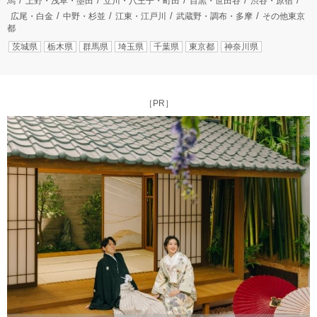
馬
上野・浅草・墨田
立川・八王子・町田
目黒・世田谷
渋谷・原宿
広尾・白金
中野・杉並
江東・江戸川
武蔵野・調布・多摩
その他東京
都
茨城県
栃木県
群馬県
埼玉県
千葉県
東京都
神奈川県
［PR］