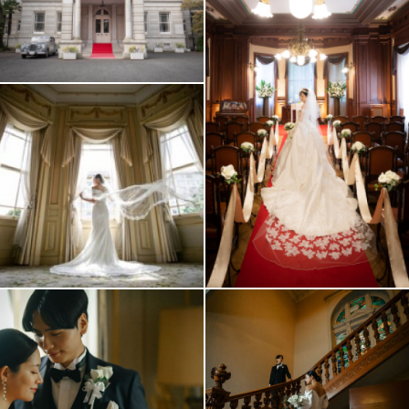
アクセス/TEL
スタジオトップ
こだわりポイント
結婚式場での撮影
庭園での撮影
チャペルでの撮影
豊富なドレス
豊富な色打掛・着物
家族・友人と撮影
歴史的建造物での撮影
衣装の試着
スタジオでの撮影
撮影前の打ち合わせ