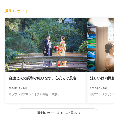
撮影レポート
自然と人の調和が織りなす、心安らぐ景色
涼しい館内撮
2024年11月24日
2023年8月18日
グランドプリンスホテル高輪 （東京）
グランドプリン
撮影レポートをもっと見る