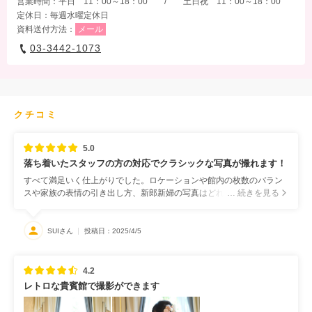
営業時間：平日 11：00～18：00 / 土日祝 11：00～18：00
定休日：毎週水曜定休日
資料送付方法：
メール
03-3442-1073
クチコミ
5.0
落ち着いたスタッフの方の対応でクラシックな写真が撮れます！
すべて満足いく仕上がりでした。ロケーションや館内の枚数のバラン
スや家族の表情の引き出し方、新郎新婦の写真はどれも違う見え方に
… 続きを見る
仕上げていただき、何回も見返したくなるものでした。アルバムも作
成しましたが、中身はお任せにしたのですが、セレクトいただいたス
トーリー性も素敵でした。
SUIさん
投稿日：2025/4/5
4.2
レトロな貴賓館で撮影ができます