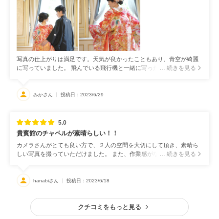
写真の仕上がりは満足です。天気が良かったこともあり、青空が綺麗
に写っていました。 飛んでいる飛行機と一緒に写ったショットも素敵
… 続きを見る
でした。
みかさん
投稿日：2023/6/29
5.0
貴賓館のチャペルが素晴らしい！！
カメラさんがとても良い方で、２人の空間を大切にして頂き、素晴ら
しい写真を撮っていただけました。 また、作業感がなく介添さんを含
… 続きを見る
め、みんなでより良い写真を撮ろうという気持ちが伝わってきまし
た。
hanabiさん
投稿日：2023/6/18
クチコミをもっと見る