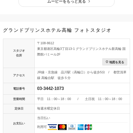
ムービーをもっと見る
グランドプリンスホテル高輪 フォトスタジオ
〒108-8612
東京都港区高輪3丁目13-1 グランドプリンスホテル新高輪 国
スタジオ
際館パミール2F
住所
地図を見る
JR線・京急線 品川駅（高輪口）から徒歩5分 / 都営浅草
アクセス
線 高輪台駅 徒歩５分
03-3442-1073
電話番号
平日 11：00～18：00 / 土日祝 11：00～18：00
営業時間
毎週水曜定休日
定休日
当日払い
お支払い
利用可