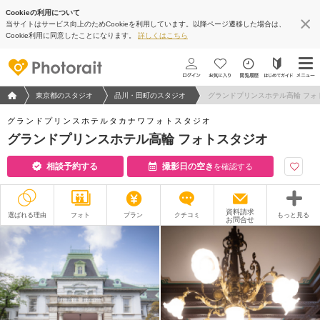
Cookieの利用について
当サイトはサービス向上のためCookieを利用しています。以降ページ遷移した場合は、
Cookie利用に同意したことになります。
詳しくはこちら
フォトウエディング/結婚写真のPhotorait ホーム
東京都のスタジオ
品川・田町のスタジオ
グランドプリンスホテル高輪 フォ
グランドプリンスホテルタカナワフォトスタジオ
グランドプリンスホテル高輪 フォトスタジオ
相談予約する
撮影日の空き
を確認する
資料請求
選ばれる理由
フォト
プラン
クチコミ
もっと見る
お問合せ
撮影レポート
フォトグラファー
衣装
ムービー
オプション
ブログ