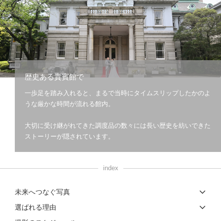
こだわりポイント
歴史ある貴賓館で
一歩足を踏み入れると、まるで当時にタイムスリップしたかのよ
結婚式場での撮影
庭園での撮影
うな厳かな時間が流れる館内。
大切に受け継がれてきた調度品の数々には長い歴史を紡いできた
ストーリーが隠されています。
index
チャペルでの撮影
豊富なドレス
未来へつなぐ写真
豊富な色打掛・着物
家族・友人と撮影
歴史的建造物での撮影
衣装の試着
スタジオでの撮影
撮影前の打ち合わせ
選ばれる理由
事前来店なしで撮影
ヘアメイクリハーサル