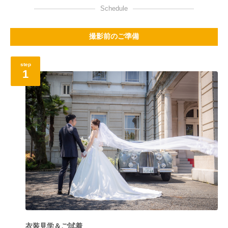
Schedule
撮影前のご準備
step
1
衣装見学＆ご試着