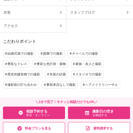
衣装
スタッフブログ
アクセス
こだわりポイント
結婚式場での撮影
庭園での撮影
チャペルでの撮影
豊富なドレス
豊富な色打掛・着物
家族・友人と撮影
歴史的建造物での撮影
衣装の試着
スタジオでの撮影
撮影前の打ち合わせ
事前来店なしで撮影
ヘアメイクリハーサル
＼1分で完了！サクッと相談だけでもOK／
相談予約する
撮影日の空き
来店・オンライン
を確認する
料金プランを見る
資料請求する