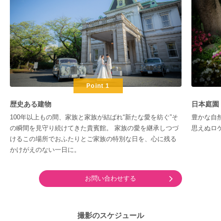
Point 1
歴史ある建物
日本庭園
100年以上もの間、家族と家族が結ばれ“新たな愛を紡ぐ”そ
豊かな自
の瞬間を見守り続けてきた貴賓館。 家族の愛を継承しつづ
思えぬロ
けるこの場所でおふたりとご家族の特別な日を、心に残る
かけがえのない一日に。
お問い合わせする
撮影のスケジュール