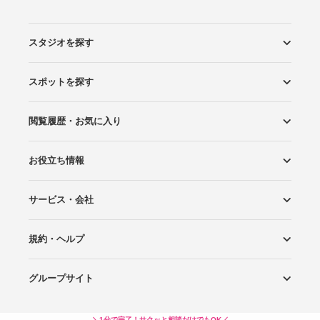
スタジオを探す
スポットを探す
エリアから探す
こだわりから探す
NEW PHOTO STYLE
プランから探す
フォトタイプ診断
フォトグラファーから探す
国内リゾートから探す
閲覧履歴・お気に入り
ロケーションから探す
スタジオから探す
お役立ち情報
閲覧スタジオ
お気に入り
サービス・会社
Wedding Photo マガジン
はじめてガイド
規約・ヘルプ
Photoraitとは
スタジオの掲載について
お問い合わせ
運営会社
サイトマップ
グループサイト
プライバシーポリシー
利用規約
ヘルプ
Wedding Park
Wedding Park 海外
Ringraph
＼1分で完了！サクッと相談だけでもOK／