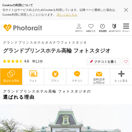
Cookieの利用について
当サイトはサービス向上のためCookieを利用しています。以降ページ遷移した場合は、
Cookie利用に同意したことになります。
詳しくはこちら
グランドプリンスホテルタカナワフォトスタジオ
グランドプリンスホテル高輪 フォトスタジオ
4.6
12
件
クチコミを書く
資料請求
選ばれる理由
フォト
プラン
クチコミ
もっと見る
お問合せ
グランドプリンスホテル高輪 フォトスタジオの
撮影レポート
フォトグラファー
選ばれる理由
衣装
ムービー
オプション
ブログ
アクセス/TEL
スタジオトップ