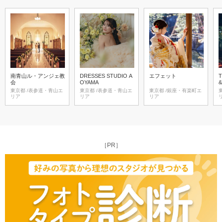
南青山ル・アンジェ教
DRESSES STUDIO A
エフェット
T
会
OYAMA
東京都 /表参道・青山エ
東京都 /表参道・青山エ
東京都 /銀座・有楽町エ
東京
リア
リア
リア
［PR］