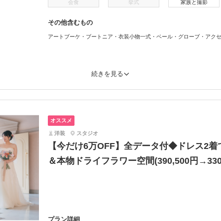
会食
挙式
家族と撮影
その他含むもの
アートブーケ・ブートニア・衣装小物一式・ベール・グローブ・アクセ
続きを見る
オススメ
洋装
スタジオ
【今だけ6万OFF】全データ付◆ドレス2着
＆本物ドライフラワー空間(390,500円→330,
プラン詳細