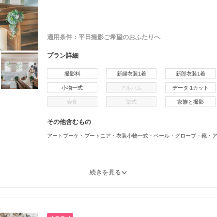
適用条件：
平日撮影ご希望のおふたりへ
プラン詳細
撮影料
新婦衣装1着
新郎衣装1着
小物一式
アルバム
データ 1カット
会食
挙式
家族と撮影
その他含むもの
アートブーケ・ブートニア・衣装小物一式・ベール・グローブ・靴・
続きを見る