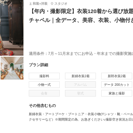
和装+洋装
スタジオ
【年内・撮影限定】衣装120着から選び放
チャペル｜全データ、美容、衣装、小物付き
適用条件：
7月～11月末までにお申込・年末までの撮影実施
プラン詳細
撮影料
新婦衣装2着
新郎衣装2着
小物一式
アルバム
データ 200カット
会食
挙式
家族と撮影
その他含むもの
新婦衣装・アートブーケ・ブートニア・衣装小物(Yシャツ・靴・ベー
クセサリーなど）※期間限定の為、お急ぎください♪撮影空き状況お日