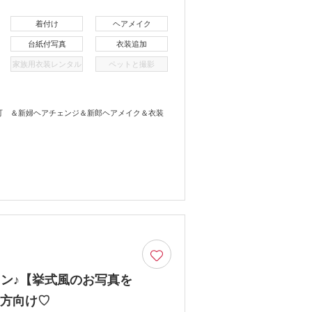
着付け
ヘアメイク
台紙付写真
衣装追加
家族用衣装レンタル
ペットと撮影
り可 ＆新婦ヘアチェンジ＆新郎ヘアメイク＆衣装
ン♪【挙式風のお写真を
の方向け♡