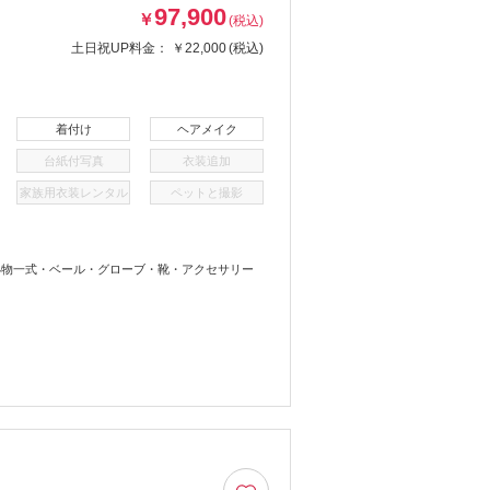
97,900
￥
(税込)
土日祝UP料金：
￥22,000
(税込)
着付け
ヘアメイク
台紙付写真
衣装追加
家族用衣装レンタル
ペットと撮影
小物一式・ベール・グローブ・靴・アクセサリー