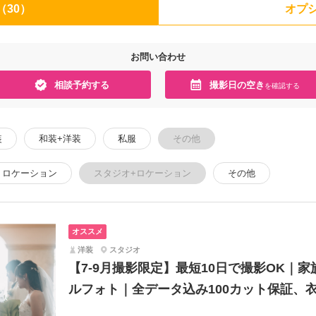
（30）
オプシ
お問い合わせ
相談予約する
撮影日の空き
を確認する
装
和装+洋装
私服
その他
ロケーション
スタジオ+ロケーション
その他
オススメ
洋装
スタジオ
【7-9月撮影限定】最短10日で撮影OK｜
ルフォト｜全データ込み100カット保証、