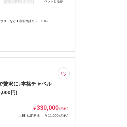
家族用衣装レンタル
ペットと撮影
サリーなど★最低保証カット150～
で贅沢に♪本格チャペル
000円)
330,000
￥
(税込)
土日祝UP料金：
￥11,000
(税込)