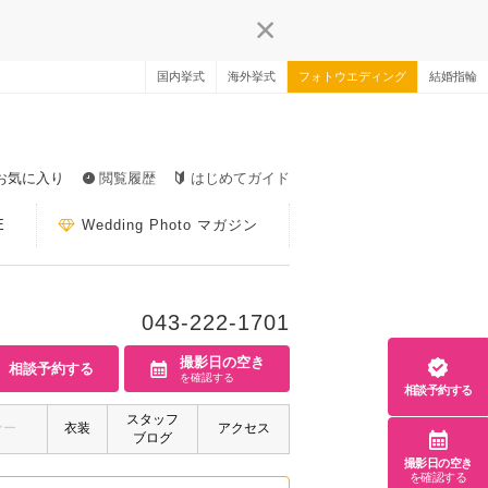
国内挙式
海外挙式
フォトウエディング
結婚指輪
お気に入り
閲覧履歴
はじめてガイド
E
Wedding Photo マガジン
043-222-1701
撮影日の空き
相談予約する
を確認する
相談予約する
スタッフ
ァー
衣装
アクセス
ブログ
撮影日の空き
を確認する