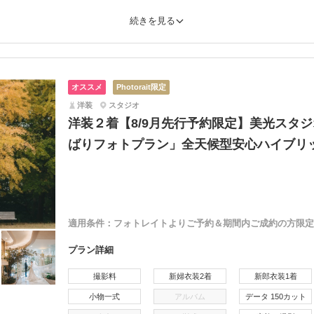
続きを見る
オススメ
Photorait限定
洋装
スタジオ
洋装２着【8/9月先行予約限定】美光スタジ
ばりフォトプラン」全天候型安心ハイブリ
適用条件：
フォトレイトよりご予約＆期間内ご成約の方限定
プラン詳細
撮影料
新婦衣装2着
新郎衣装1着
小物一式
アルバム
データ 150カット