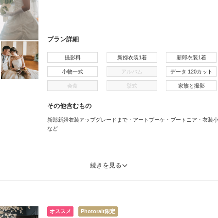
プラン詳細
撮影料
新婦衣装1着
新郎衣装1着
小物一式
アルバム
データ 120カット
会食
挙式
家族と撮影
その他含むもの
新郎新婦衣装アップグレードまで・アートブーケ・ブートニア・衣装
など
続きを見る
オススメ
Photorait限定