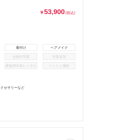
53,900
￥
(税込)
着付け
ヘアメイク
台紙付写真
衣装追加
家族用衣装レンタル
ペットと撮影
アクセサリーなど