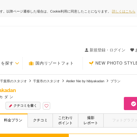
ます。以降ページ遷移した場合は、Cookie利用に同意したことになります。
詳しくはこちら
ィングの決め手が見つかるクチコミサイト-Photorait
新規登録・ログイン
トを探す
国内リゾートフォト
NEW PHOTO STYL
千葉県のスタジオ
千葉市のスタジオ
Atelier Nie by hibiyakadan
プラン
yakadan
カダン
クチコミを書く
こだわり
撮影
料金プラン
クチコミ
フォトグラフ
ポイント
レポート