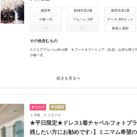
撮影料
新婦衣装2着
新郎衣装1着
小物一式
アルバム 10P
データ 300カット
会食
挙式
家族と撮影
その他含むもの
スクエアアルバムA4×1冊 ＆ブーケ＆ブートニア（生花）お持ち帰
小物一式
続きを見る
オススメ
平日限定
洋装
スタジオ
★平日限定★ドレス1着チャペルフォトプラ
残したい方にお勧めです♪】ミニマム希望