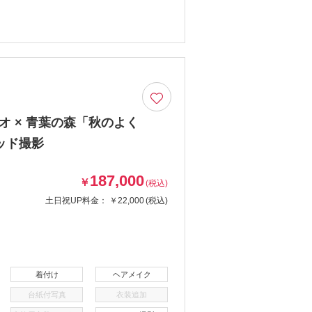
オ × 青葉の森「秋のよく
ッド撮影
187,000
￥
(税込)
土日祝UP料金：
￥22,000
(税込)
着付け
ヘアメイク
台紙付写真
衣装追加