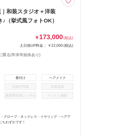
題｜和装スタジオ＋洋装
♪（挙式風フォトOK）
173,000
￥
(税込)
土日祝UP料金：
￥22,000
(税込)
に限る(年末年始休あり)
着付け
ヘアメイク
台紙付写真
衣装追加
家族用衣装レンタル
ペットと撮影
ル・グローブ・ネックレス・イヤリング・ヘアア
にちわずかです！