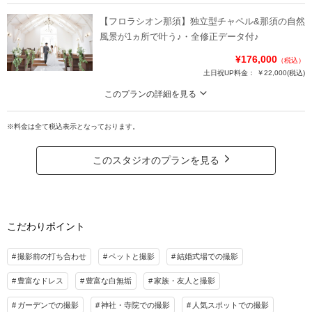
爽やかな木漏れ日の森森＆チャペル2着撮影 ＊フロラシオン那須フォト♡
【フロラシオン那須】独立型チャペル&那須の自然
撮影シーズンの那須。ホテル利用者しか居ない敷地ならゆったり撮影が叶う！
風景が1ヵ所で叶う♪・全修正データ付♪
フロラシオン那須なら独立型チャペルと、拓けた自然景の牧場・木々が美しい
¥176,000
（税込）
遊歩道に渓流と那須の景色がぎゅっと詰まっています。
土日祝UP料金：
￥22,000
(税込)
撮影の後は人気の日帰り温泉で疲れも癒せる♪
このプランの詳細を見る
プラン詳細
温かな雰囲気の独立型のチャペルと四季折々の景色・渓流での撮影が1ヵ所で叶
う！
※料金は全て税込表示となっております。
撮影料
新婦衣装1着
新郎衣装1着
独立型のチャペルに拓けた牧場、木々に囲まれた渓流など、四季折々の景色が
着付け
ヘアメイク
小物一式
楽しめるフロラシオン那須さんでの撮影は那須らしい魅力がたくさん！
このスタジオのプランを見る
アルバム
データ 150カット
台紙付写真
ご親族様用の控室もあるので、ご家族様と撮影したい方や色々なシチュエーシ
衣装追加
会食
挙式
ョンでの撮影を満喫したい方にはおススメ！
家族と撮影
家族用衣装レンタル
ペットと撮影
プラン詳細
こだわりポイント
その他含むもの
撮影料
新婦衣装1着
新郎衣装1着
フロラシオン那須施設使用料・ロケ地スタッフ同行・ アルバム30％OFF ・1.2.3.6.9.
着付け
ヘアメイク
小物一式
撮影前の打ち合わせ
ペットと撮影
結婚式場での撮影
10.11月の平日は併設コテージ・フィンランディア宿泊付き(2名) ＊それ以外の時期や
アルバム
データ 100カット
台紙付写真
同行ご家族は平日30％OFF・週末祝は10％OFFで宿泊可
豊富なドレス
豊富な白無垢
家族・友人と撮影
衣装追加
会食
挙式
相談予約する
撮影日の空き
ガーデンでの撮影
神社・寺院での撮影
人気スポットでの撮影
来店・オンライン
を確認する
家族と撮影
家族用衣装レンタル
ペットと撮影