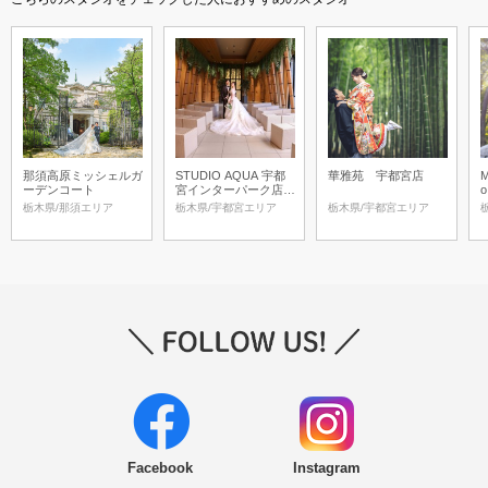
那須高原ミッシェルガ
STUDIO AQUA 宇都
華雅苑 宇都宮店
M
ーデンコート
宮インターパーク店
o
（スタジオAQUA）
栃木県/那須エリア
栃木県/宇都宮エリア
栃木県/宇都宮エリア
Facebook
Instagram