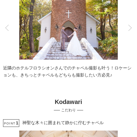
こだわりポイント
撮影前の打ち合わせ
ペットと撮影
近隣のホテルフロラシオンさんでのチャペル撮影も叶う！ロケーシ
ョンも、きちっとチャペルもどちらも撮影したい方必見♪
Kodawari
結婚式場での撮影
豊富なドレス
こだわり
豊富な白無垢
家族・友人と撮影
ガーデンでの撮影
神聖な木々に囲まれて静かに佇むチャペル
1
POINT
神社・寺院での撮影
人気スポットでの撮影
国内出張撮影
女性フォトグラファー
動画の作成