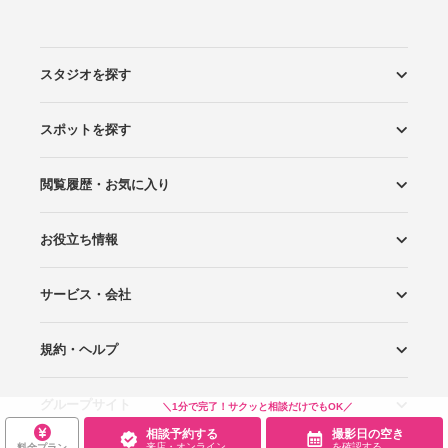
スタジオを探す
スポットを探す
エリアから探す
こだわりから探す
NEW PHOTO STYLE
プランから探す
フォトタイプ診断
フォトグラファーから探す
国内リゾートから探す
閲覧履歴・お気に入り
ロケーションから探す
スタジオから探す
お役立ち情報
閲覧スタジオ
お気に入り
サービス・会社
Wedding Photo マガジン
はじめてガイド
規約・ヘルプ
Photoraitとは
スタジオの掲載について
お問い合わせ
運営会社
サイトマップ
グループサイト
プライバシーポリシー
利用規約
ヘルプ
＼1分で完了！サクッと相談だけでもOK／
相談予約する
撮影日の空き
来店・オンライン
を確認する
料金プラン