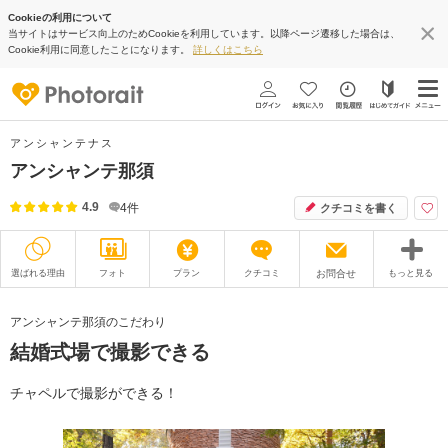
Cookieの利用について
当サイトはサービス向上のためCookieを利用しています。以降ページ遷移した場合は、
Cookie利用に同意したことになります。
詳しくはこちら
アンシャンテナス
アンシャンテ那須
4.9
4
件
クチコミを書く
選ばれる理由
フォト
プラン
クチコミ
お問合せ
もっと見る
撮影レポート
フォトグラファー
アンシャンテ那須のこだわり
結婚式場で撮影できる
衣装
ムービー
オプション
ブログ
チャペルで撮影ができる！
アクセス/TEL
スタジオトップ