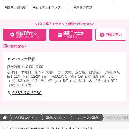
国内出張撮影
女性フォトグラファー
動画の作成
その他含むもの
フロラシオン那須施設使用料・ロケ地スタッフ同行・ アルバム30％OFF ・1.2.3.6.9.
10.11月の平日は併設コテージ・フィンランディア宿泊付き(2名) ＊それ以外の時期や
＼1分で完了！サクッと相談だけでもOK／
同行ご家族は平日30％OFF・週末祝は10％OFFで宿泊可
相談予約する
撮影日の空き
料金プラン
来店・オンライン
を確認する
相談予約する
撮影日の空き
来店・オンライン
を確認する
問い合わせる
アンシャンテ那須
営業時間：10:00-19:00
定休日：水曜日、第2〜5火曜日（第1火曜、及び祝日は営業）【特別休業
日】11/4（火）12/28（日）〜2026/1/2（金）1/8（木）2/3（火）2/5
（木）3/3（火）4/7（火）4/9（木）5/7（木）5/14（木）8/6（木）8/13
（木）9/10（木）
0287-74-6760
フォトウエディング/結婚写真のPhotorait ホーム
栃木県のスタジオ
那須のスタジオ
アンシャンテ那須
結婚式場での撮
こちらのスタジオをチェックした人におすすめのスタジオ