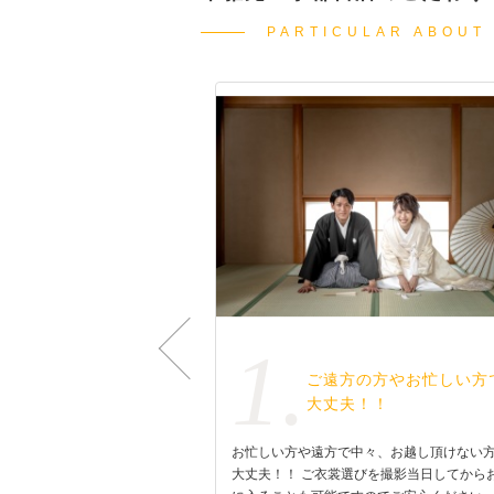
PARTICULAR ABOUT
1.
オでの撮影も可能なサ
ご遠方の方やお忙しい方
す
大丈夫！！
影したいけどスタジオでも撮
お忙しい方や遠方で中々、お越し頂けない
華雅苑宇都宮店ではロケーシ
大丈夫！！ ご衣裳選びを撮影当日してから