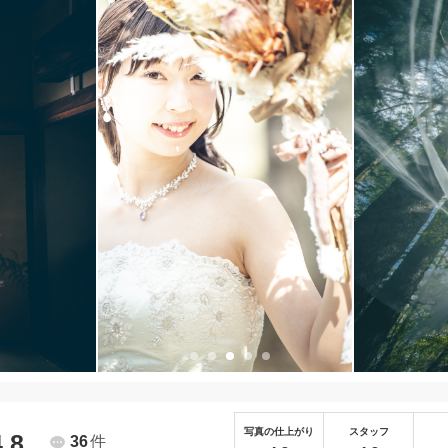
写真の仕上がり
スタッフ
4.8
36
件