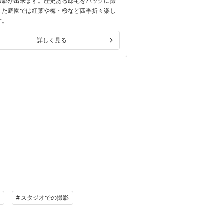
撮影が出来ます。歴史ある邸宅をバッグに撮
影をご案内出来ます。四季
また庭園では紅葉や梅・桜など四季折々楽し
田母沢御用邸の趣ある日本
す。
す。
詳しく見る
詳しく
スタジオでの撮影