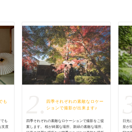
2.
でも
四季それぞれの素敵なロケー
ションで撮影が出来ます♪
方でも
四季それぞれの素敵なロケーションで撮影をご提
日光
お支度
案します。 桜が綺麗な場所、新緑の素敵な場所、
皇が