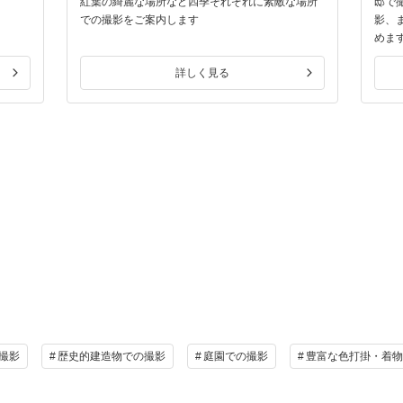
紅葉の綺麗な場所など四季それぞれに素敵な場所
邸で
での撮影をご案内します
影、
めま
詳しく見る
撮影
歴史的建造物での撮影
庭園での撮影
豊富な色打掛・着物