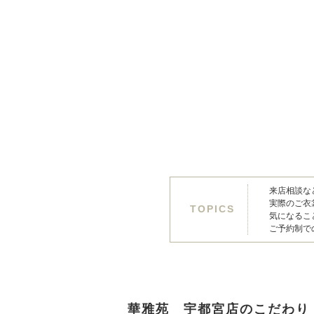
来店相談な
実際のご衣
TOPICS
気になるこ
ご予約制で
華雅苑 宇都宮店のこだわり