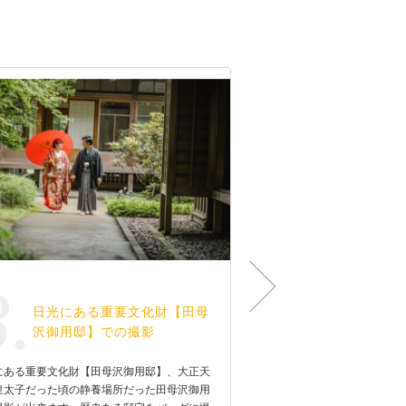
3.
4.
日光にある重要文化財【田母
田母沢御用
沢御用邸】での撮影
園の庭園で
にある重要文化財【田母沢御用邸】、大正天
大変広い敷地の内海中央公
皇太子だった頃の静養場所だった田母沢御用
から車で１時間弱の所にあ