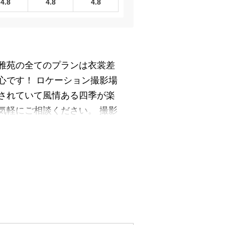
4.8
4.8
4.8
華雅苑の全てのプランは衣裳差
心です！ ロケーション撮影場
されていて風情ある四季が楽
気軽にご相談ください。 撮影