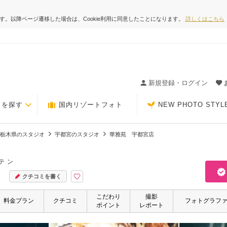
ます。以降ページ遷移した場合は、Cookie利用に同意したことになります。
詳しくはこちら
ィングの決め手が見つかるクチコミサイト-Photorait
新規登録・ログイン
トを探す
国内リゾートフォト
NEW PHOTO STYL
栃木県のスタジオ
宇都宮のスタジオ
華雅苑 宇都宮店
テン
クチコミを書く
こだわり
撮影
料金プラン
クチコミ
フォトグラフ
ポイント
レポート