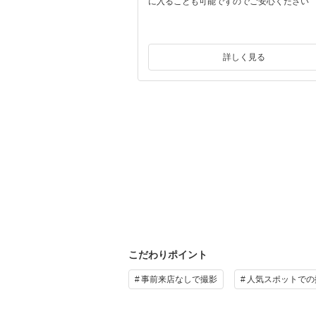
で撮影が出来るプランをご用
に入ることも可能ですのでご安心ください
スタジオのみでのご案内はお
詳しく見る
タプラン♪ 衣裳（差額無
タ10カット付き
￥36,000
（税込）
土日祝UP料金： なし
詳しく見る
こだわりポイント
事前来店なしで撮影
人気スポットでの