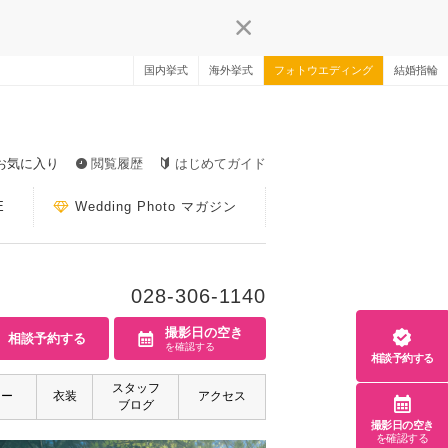
国内挙式
海外挙式
フォトウエディング
結婚指輪
お気に入り
閲覧履歴
はじめてガイド
E
Wedding Photo マガジン
028-306-1140
撮影日の空き
相談予約する
を確認する
相談予約する
スタッフ
ァー
衣装
アクセス
ブログ
撮影日の空き
を確認する