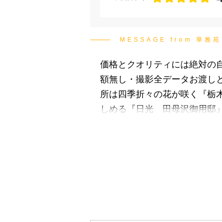
MESSAGE from 華
価格とクオリティには絶対の自
額無し・撮影全データお渡しと
所は四季折々の花が咲く『栃
しめる『日光 田母沢御用邸』
相談会を随時開催中！！