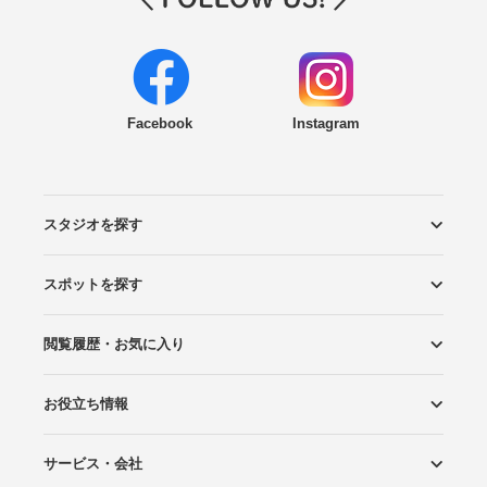
Facebook
Instagram
スタジオを探す
スポットを探す
エリアから探す
こだわりから探す
NEW PHOTO STYLE
プランから探す
フォトタイプ診断
フォトグラファーから探す
国内リゾートから探す
閲覧履歴・お気に入り
ロケーションから探す
スタジオから探す
お役立ち情報
閲覧スタジオ
お気に入り
サービス・会社
Wedding Photo マガジン
はじめてガイド