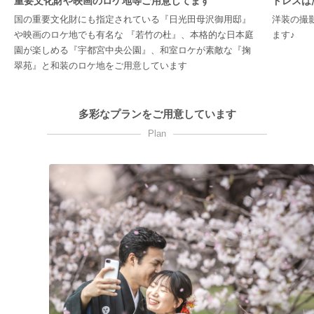
重要文化財や映画のロケ地等ご用意してます
ドレスは
国の重要文化財にも指定されている『日光田母沢御用邸』
洋装の撮
や映画のロケ地でも有名な 『若竹の杜』、本格的な日本庭
ます♪
園が楽しめる『宇都宮中央公園』、和室ロケが素敵な『掬
翠苑』と和装のロケ地をご用意しています
多彩なプランをご用意しています
Plan