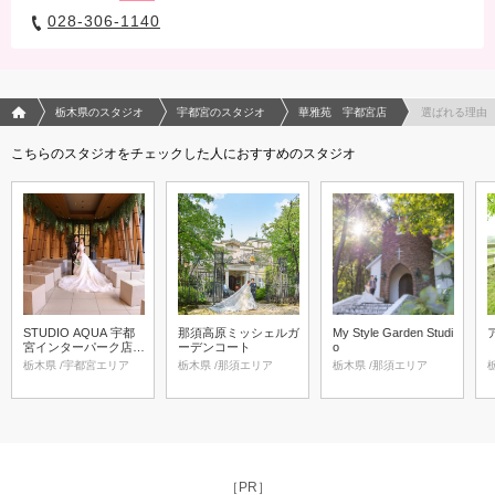
028-306-1140
フォトウエディング/結婚写真のPhotorait ホーム
栃木県のスタジオ
宇都宮のスタジオ
華雅苑 宇都宮店
選ばれる理由
こちらのスタジオをチェックした人におすすめのスタジオ
STUDIO AQUA 宇都
那須高原ミッシェルガ
My Style Garden Studi
宮インターパーク店
ーデンコート
o
（スタジオAQUA）
栃木県 /宇都宮エリア
栃木県 /那須エリア
栃木県 /那須エリア
［PR］