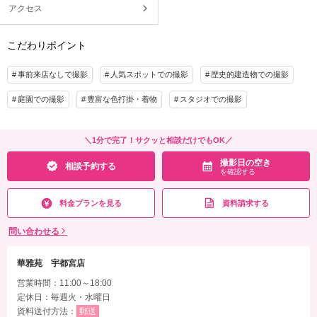
アクセス
こだわりポイント
事前来店なしで撮影
人気スポットでの撮影
歴史的建造物での撮影
庭園での撮影
豊富な色打掛・着物
スタジオでの撮影
＼1分で完了！サクッと相談だけでもOK／
撮影日の空き
相談予約する
を確認する
料金プランを見る
資料請求する
問い合わせる
華雅苑 宇都宮店
営業時間：11:00～18:00
定休日：毎週火・水曜日
資料送付方法：
郵送