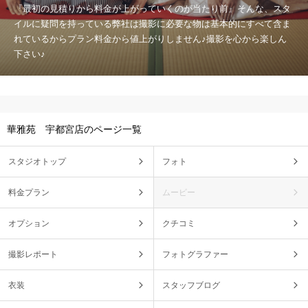
『最初の見積りから料金が上がっていくのが当たり前』そんな、スタ
イルに疑問を持っている弊社は撮影に必要な物は基本的にすべて含ま
れているからプラン料金から値上がりしません♪撮影を心から楽しん
下さい♪
華雅苑 宇都宮店のページ一覧
スタジオトップ
フォト
料金プラン
ムービー
オプション
クチコミ
撮影レポート
フォトグラファー
衣装
スタッフブログ