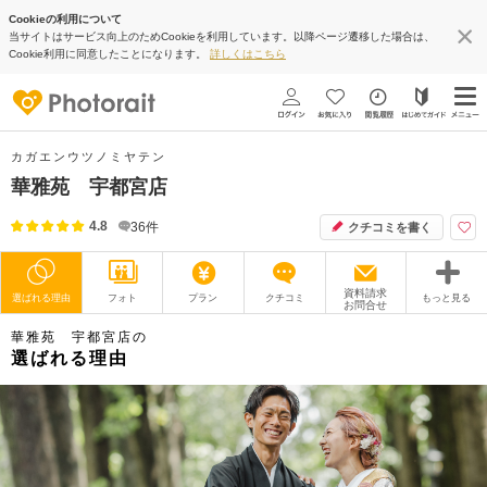
Cookieの利用について
当サイトはサービス向上のためCookieを利用しています。以降ページ遷移した場合は、
Cookie利用に同意したことになります。
詳しくはこちら
カガエンウツノミヤテン
華雅苑 宇都宮店
4.8
36
件
クチコミを書く
資料請求
選ばれる理由
フォト
プラン
クチコミ
もっと見る
お問合せ
華雅苑 宇都宮店の
撮影レポート
フォトグラファー
選ばれる理由
衣装
ムービー
オプション
ブログ
アクセス/TEL
スタジオトップ