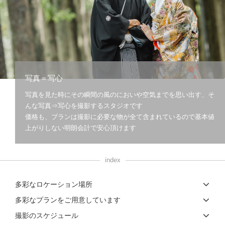
こだわりポイント
写真＝写心
写真を見た時にその瞬間の風のにおいや空気までを思い出す、そ
事前来店なしで撮影
人気スポットでの撮影
んな写真⇒写心を撮影するスタジオです
価格も、プランは撮影に必要な物が全て含まれているので基本値
上がりしない明朗会計で安心頂けます
index
歴史的建造物での撮影
庭園での撮影
多彩なロケーション場所
豊富な色打掛・着物
スタジオでの撮影
多彩なプランをご用意しています
撮影のスケジュール