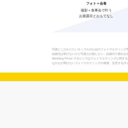
フォト＋会食
撮影＋食事会で叶う
お披露目とおもてなし
写真にこだわりたいカップルのためのフォトウエディング専門サ
結婚式は挙げないけど写真だけ残したい、結婚式で着れな
Wedding Photo マガジンではフォトウエディングに関
なかなか聞けないフォトウエディングの相場、注意するポ