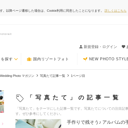
ます。以降ページ遷移した場合は、Cookie利用に同意したことになります。
詳しくはこちら
orait
ィングの決め手が見つかるクチコミサイト-Photorait
新規登録・ログイン
トを探す
国内リゾートフォト
NEW PHOTO STYL
Wedding Photo マガジン
写真たて記事一覧
1ページ目
「写真たて」の記事一覧
「写真たて」をテーマにした記事一覧です。写真たてについての注目記事をWed
す。ぜひ参考にしてください。
手作りで残そう♪ アルバムの