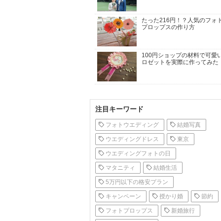
たった216円！？人気のフォ
プロップスの作り方
100円ショップの材料で可愛
ロゼットを実際に作ってみた
注目キーワード
フォトウエディング
結婚写真
ウエディングドレス
東京
ウエディングフォトの日
マタニティ
結婚生活
5万円以下の格安プラン
キャンペーン
授かり婚
節約
フォトプロップス
新婚旅行