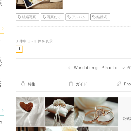
式
結婚写真
写真たて
アルバム
結婚式
ォ
3
件中
1
-
3
件を表示
1
人
2
Wedding Photo マ
と
特集
ガイド
Pho
カ
公式
の