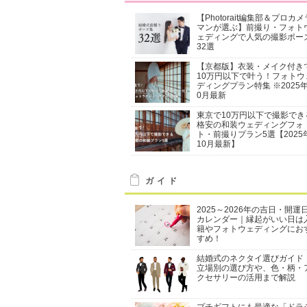
【Photorait編集部＆プロカメ
マンが選ぶ】前撮り・フォト
ェディングで人気の撮影ポー
32選
【京都版】衣装・メイク付き
10万円以下で叶う！フォトウ
ディングプラン特集 ※2025年
0月最新
東京で10万円以下で撮影でき
格安の和装ウェディングフォ
ト・前撮りプラン5選【2025
10月最新】
ガイド
2025～2026年の吉日・開運
カレンダー｜縁起がいい日は
籍やフォトウェディングにお
すめ！
結婚式のネクタイ選びガイド
立場別の選び方や、色・柄・
クセサリーの活用まで解説
プチギフトにも最適な「ドラ