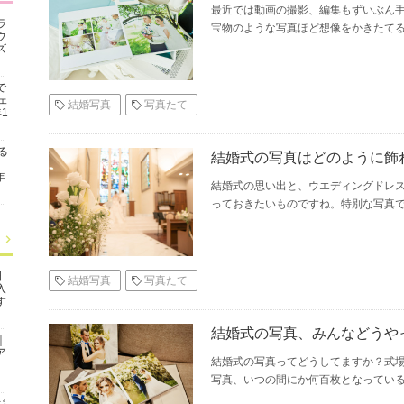
最近では動画の撮影、編集もずいぶん
ラ
宝物のような写真ほど想像をかきたてる
ウ
ズ
で
ェ
結婚写真
写真たて
1
る
結婚式の写真はどのように飾
年
結婚式の思い出と、ウエディングドレ
っておきたいものですね。特別な写真で
日
結婚写真
写真たて
入
す
結婚式の写真、みんなどうや
｜
ア
結婚式の写真ってどうしてますか？式
写真、いつの間にか何百枚となっている
ジ