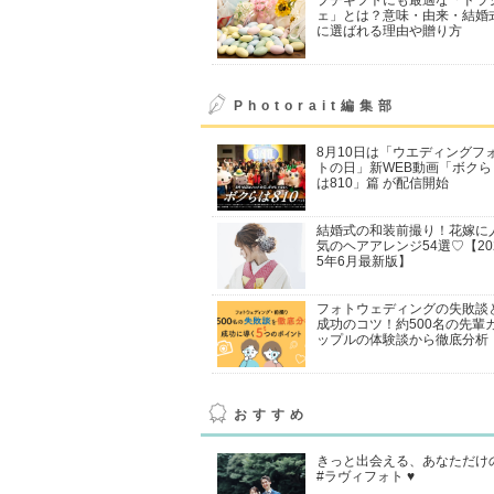
ェ」とは？意味・由来・結婚
に選ばれる理由や贈り方
Photorait編集部
8月10日は「ウエディングフ
トの日」新WEB動画「ボクら
は810」篇 が配信開始
結婚式の和装前撮り！花嫁に
気のヘアアレンジ54選♡【20
5年6月最新版】
フォトウェディングの失敗談
成功のコツ！約500名の先輩
ップルの体験談から徹底分析
おすすめ
きっと出会える、あなただけ
#ラヴィフォト ♥