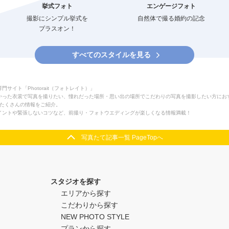
挙式フォト
エンゲージフォト
撮影にシンプル挙式を
自然体で撮る婚約の記念
プラスオン！
すべてのスタイルを見る
イト「Photorait（フォトレイト）」
かった衣裳で写真を撮りたい、憧れだった場所・思い出の場所でこだわりの写真を撮影したい方にお
するたくさんの情報をご紹介。
イントや緊張しないコツなど、前撮り・フォトウエディングが楽しくなる情報満載！
写真たて記事一覧 PageTopへ
スタジオを探す
エリアから探す
こだわりから探す
NEW PHOTO STYLE
プランから探す