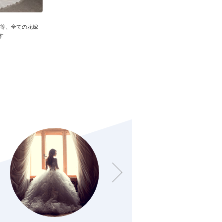
ダー等、全ての花嫁
す