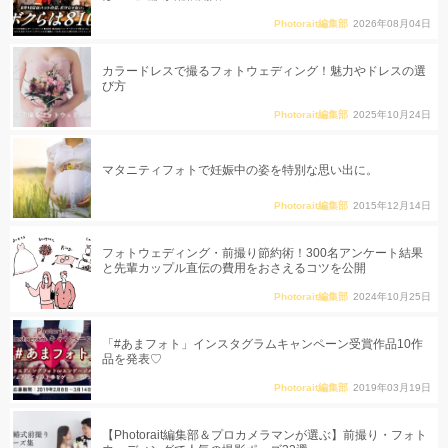
Photorait編集部
2026年08月04日
カラードレスで撮るフォトウェディング！魅力やドレスの選
び方
Photorait編集部
2025年10月24日
マタニティフォトで妊娠中の姿を特別な思い出に。
Photorait編集部
2015年12月14日
フォトウェディング・前撮り節約術！300名アンケート結果
と先輩カップル直伝の費用をおさえるコツを公開
Photorait編集部
2024年10月25日
「#あまフォト」インスタグラムキャンペーン受賞作品10作
品を発表♡
Photorait編集部
2019年03月19日
【Photorait編集部＆プロカメラマンが選ぶ】前撮り・フォト