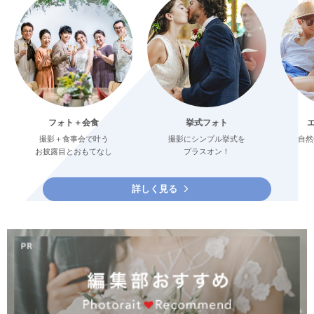
フォト＋会食
挙式フォト
撮影＋食事会で叶う
撮影にシンプル挙式を
自然
お披露目とおもてなし
プラスオン！
詳しく見る