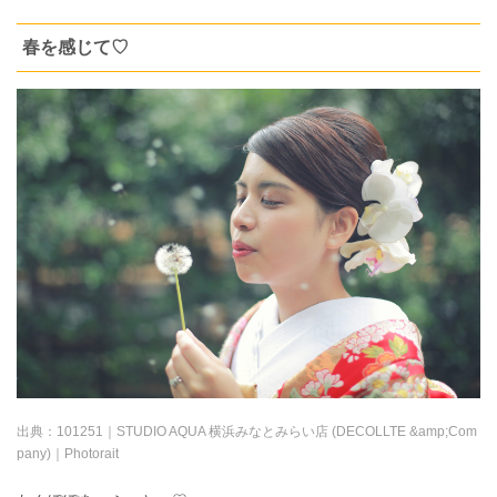
春を感じて♡
出典：
101251｜STUDIO AQUA 横浜みなとみらい店 (DECOLLTE &amp;Com
pany)｜Photorait