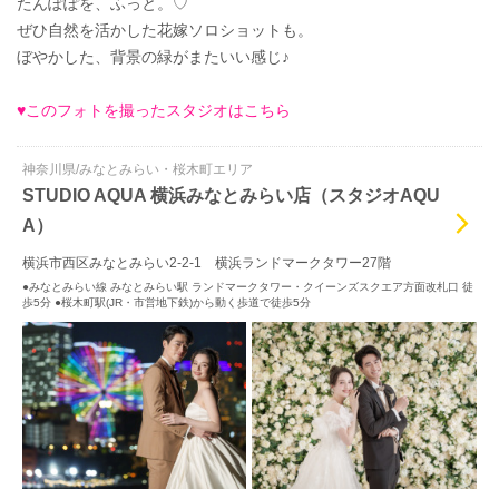
たんぽぽを、ふっと。♡
ぜひ自然を活かした花嫁ソロショットも。
ぼやかした、背景の緑がまたいい感じ♪
♥このフォトを撮ったスタジオはこちら
神奈川県/みなとみらい・桜木町エリア
STUDIO AQUA 横浜みなとみらい店（スタジオAQU
A）
横浜市西区みなとみらい2-2-1 横浜ランドマークタワー27階
●みなとみらい線 みなとみらい駅 ランドマークタワー・クイーンズスクエア方面改札口 徒
歩5分 ●桜木町駅(JR・市営地下鉄)から動く歩道で徒歩5分