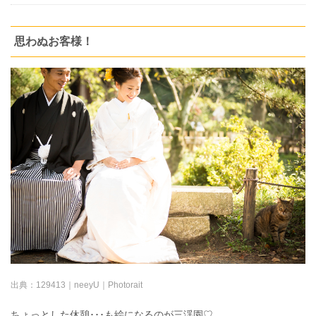
思わぬお客様！
出典：
129413｜neeyU｜Photorait
ちょっとした休憩･･･も絵になるのが三渓園♡