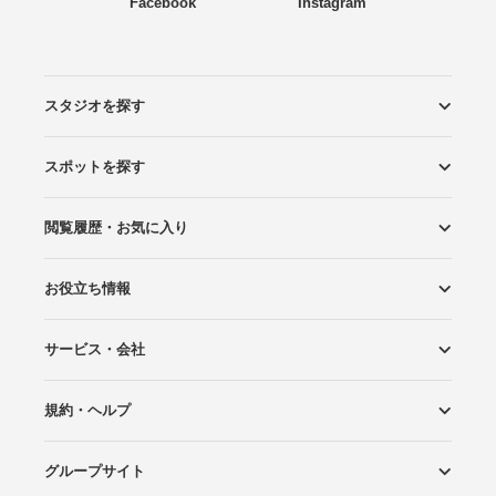
Facebook
Instagram
スタジオを探す
スポットを探す
エリアから探す
こだわりから探す
NEW PHOTO STYLE
プランから探す
フォトタイプ診断
フォトグラファーから探す
国内リゾートから探す
閲覧履歴・お気に入り
ロケーションから探す
スタジオから探す
お役立ち情報
閲覧スタジオ
お気に入り
サービス・会社
Wedding Photo マガジン
はじめてガイド
規約・ヘルプ
Photoraitとは
スタジオの掲載について
お問い合わせ
運営会社
サイトマップ
グループサイト
プライバシーポリシー
利用規約
ヘルプ