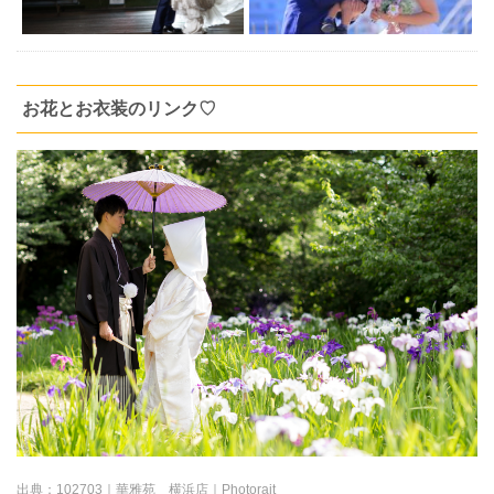
お花とお衣装のリンク♡
出典：
102703｜華雅苑 横浜店｜Photorait