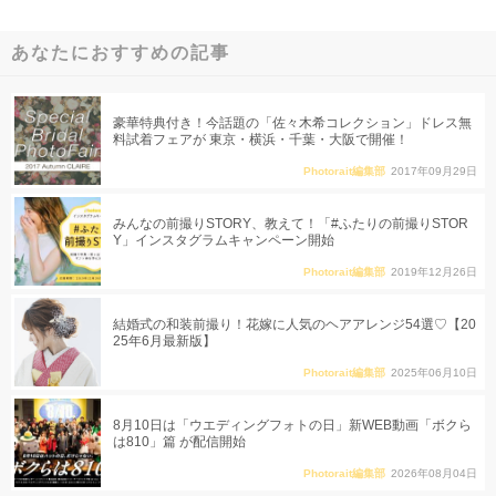
あなたにおすすめの記事
豪華特典付き！今話題の「佐々木希コレクション」ドレス無
料試着フェアが 東京・横浜・千葉・大阪で開催！
Photorait編集部
2017年09月29日
みんなの前撮りSTORY、教えて！「#ふたりの前撮りSTOR
Y」インスタグラムキャンペーン開始
Photorait編集部
2019年12月26日
結婚式の和装前撮り！花嫁に人気のヘアアレンジ54選♡【20
25年6月最新版】
Photorait編集部
2025年06月10日
8月10日は「ウエディングフォトの日」新WEB動画「ボクら
は810」篇 が配信開始
Photorait編集部
2026年08月04日