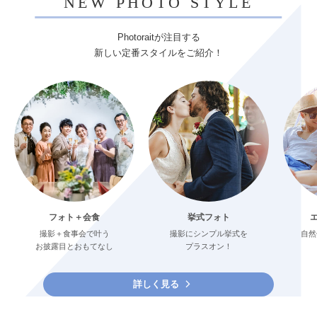
NEW PHOTO STYLE
Photoraitが注目する
新しい定番スタイルをご紹介！
フォト＋会食
挙式フォト
撮影＋食事会で叶う
撮影にシンプル挙式を
自然
お披露目とおもてなし
プラスオン！
詳しく見る