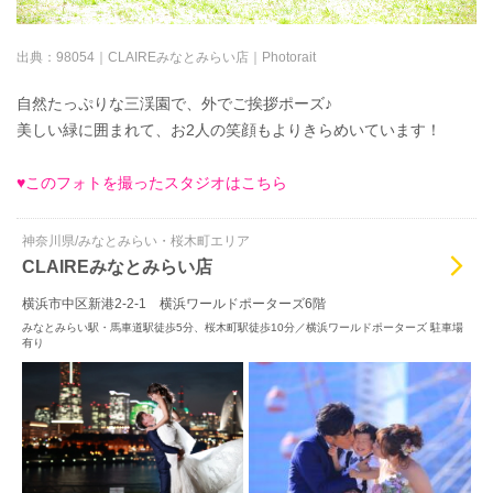
出典：
98054｜CLAIREみなとみらい店｜Photorait
自然たっぷりな三渓園で、外でご挨拶ポーズ♪
美しい緑に囲まれて、お2人の笑顔もよりきらめいています！
♥このフォトを撮ったスタジオはこちら
神奈川県/みなとみらい・桜木町エリア
CLAIREみなとみらい店
横浜市中区新港2-2-1 横浜ワールドポーターズ6階
みなとみらい駅・馬車道駅徒歩5分、桜木町駅徒歩10分／横浜ワールドポーターズ 駐車場
有り