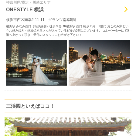
神奈川県/横浜・川崎エリア
ONESTYLE 横浜
横浜市西区南幸2-11-11 グランツ南幸5階
横浜駅 みなみ西口（相鉄線側）徒歩５分 JR横浜駅 西口 徒歩７分 1階に おこのみ家とい
うお好み焼き・鉄板焼き屋さんが入っているビルの5階にございます。 エレベーターにて5
階へ上がって頂き、受付のスタッフにお声がけ下さい！
三渓園といえばココ！