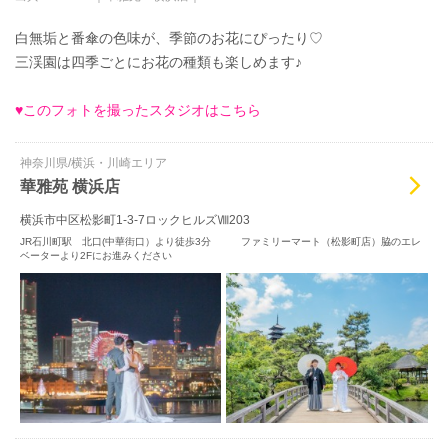
白無垢と番傘の色味が、季節のお花にぴったり♡
三渓園は四季ごとにお花の種類も楽しめます♪
♥このフォトを撮ったスタジオはこちら
神奈川県/横浜・川崎エリア
華雅苑 横浜店
横浜市中区松影町1-3-7ロックヒルズⅧ203
JR石川町駅 北口(中華街口）より徒歩3分 ファミリーマート（松影町店）脇のエレ
ベーターより2Fにお進みください