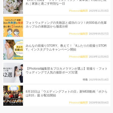
れ｜家族と過ごす特別な一日
Photorait編集部
2025年11月15日
フォトウェディングの失敗談と成功のコツ！約500名の先輩
カップルの体験談から徹底分析
Photorait編集部
2025年05月27日
みんなの前撮りSTORY、教えて！「#ふたりの前撮りSTOR
Y」インスタグラムキャンペーン開始
Photorait編集部
2019年12月26日
【Photorait編集部＆プロカメラマンが選ぶ】前撮り・フォト
ウェディングで人気の撮影ポーズ32選
特集
2025年08月18日
8月10日は「ウエディングフォトの日」新WEB動画「ボクら
は810」篇 が配信開始
Photorait編集部
2026年08月04日