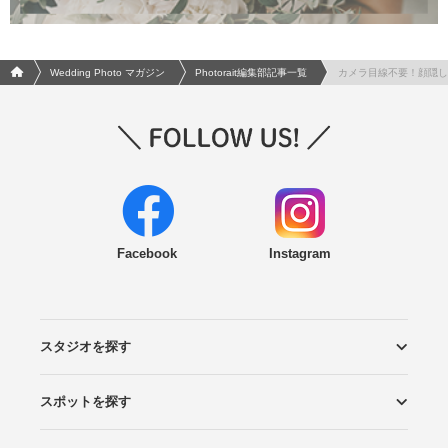
フォトウエディング/結婚写真のPhotorait ホーム
Wedding Photo マガジン
Photorait編集部記事一覧
カメラ目線不要！顔隠し
Facebook
Instagram
スタジオを探す
スポットを探す
エリアから探す
こだわりから探す
NEW PHOTO STYLE
プランから探す
フォトタイプ診断
フォトグラファーから探す
国内リゾートから探す