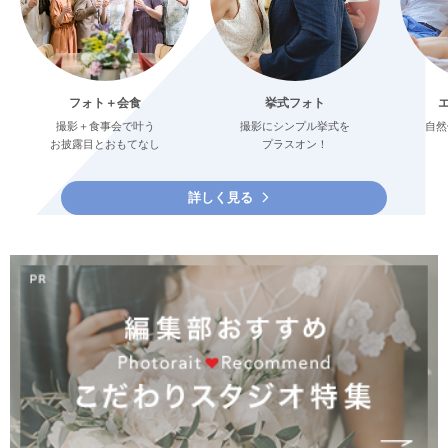
フォト＋会食
挙式フォト
撮影＋食事会で叶う
撮影にシンプル挙式を
自然
お披露目とおもてなし
プラスオン！
詳しく見る