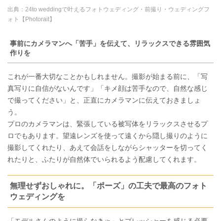
出典：
24to weddingで叶えるフォトウェディング・前撮り・ウェディングフ
ォト【Photorait】
事前にカメラマンへ「苦手」を伝えて、リラックスできる雰囲気
作りを
これが一番大切なことかもしれません。撮影が始まる前に、「写
真写りに自信がないんです」「キメ顔は苦手なので、自然な感じ
で撮ってください」と、正直にカメラマンに伝えておきましょ
う。
プロのカメラマンは、緊張している被写体をリラックスさせるプ
ロでもあります。望遠レンズを使って遠くから隠し撮りのように
撮影してくれたり、あえて会話をしながらシャッターを切ってく
れたりと、ふたりが自然体でいられるよう配慮してくれます。
無理せずおしゃれに。「ポーズ」の工夫で最高のフォト
ウェディングを
「モデルさんのように撮らなきゃ」とプレッシャーを感じる必要