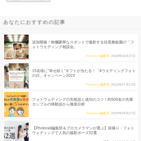
あなたにおすすめの記事
追加開催！絢爛豪華なスポットで撮影する目黒雅叙園の「フ
ォトウエディング相談会」
Photorait編集部
2018年04月27日
15名様に”幸せ続く”ギフトが当たる！「#ウエディングフォト
の日」キャンペーン2023
Photorait編集部
2023年07月13日
フォトウェディングの失敗談と成功のコツ！約500名の先輩
カップルの体験談から徹底分析
Photorait編集部
2025年05月27日
【Photorait編集部＆プロカメラマンが選ぶ】前撮り・フォト
ウェディングで人気の撮影ポーズ32選