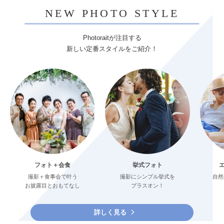
NEW PHOTO STYLE
Photoraitが注目する
新しい定番スタイルをご紹介！
フォト＋会食
挙式フォト
撮影＋食事会で叶う
撮影にシンプル挙式を
自然
お披露目とおもてなし
プラスオン！
詳しく見る