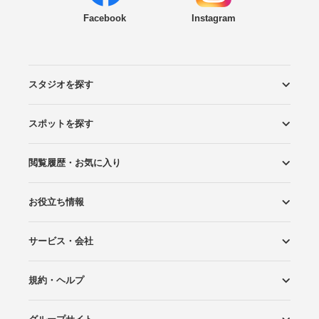
Facebook
Instagram
スタジオを探す
スポットを探す
エリアから探す
こだわりから探す
NEW PHOTO STYLE
プランから探す
フォトタイプ診断
フォトグラファーから探す
国内リゾートから探す
閲覧履歴・お気に入り
ロケーションから探す
スタジオから探す
お役立ち情報
閲覧スタジオ
お気に入り
サービス・会社
Wedding Photo マガジン
はじめてガイド
規約・ヘルプ
Photoraitとは
スタジオの掲載について
お問い合わせ
運営会社
サイトマップ