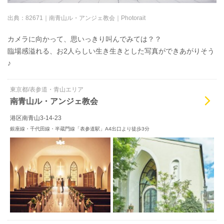
出典：
82671｜南青山ル・アンジェ教会｜Photorait
カメラに向かって、思いっきり叫んでみては？？
臨場感溢れる、お2人らしい生き生きとした写真ができあがりそう
♪
東京都/表参道・青山エリア
南青山ル・アンジェ教会
港区南青山3-14-23
銀座線・千代田線・半蔵門線「表参道駅」A4出口より徒歩3分