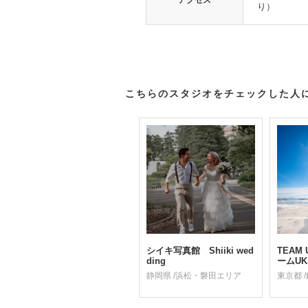
り）
こちらのスタジオをチェックした人
シイキ写真館 Shiiki wed
TEAM 
ding
ームUK
静岡県 /浜松・磐田エリア
東京都 