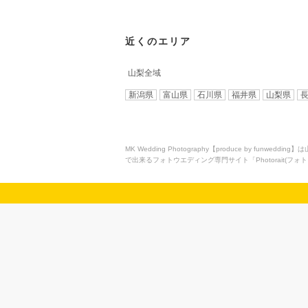
近くのエリア
山梨全域
新潟県
富山県
石川県
福井県
山梨県
MK Wedding Photography【produce b
で出来るフォトウエディング専門サイト「Photorait(