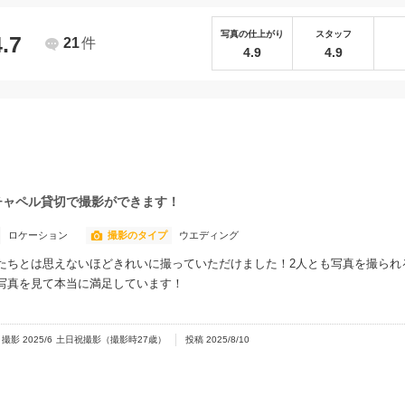
写真の仕上がり
スタッフ
4.7
21
件
4.9
4.9
チャペル貸切で撮影ができます！
ロケーション
撮影のタイプ
ウエディング
たちとは思えないほどきれいに撮っていただけました！2人とも写真を撮られ
写真を見て本当に満足しています！
撮影
2025/6
土日祝撮影
（撮影時
27
歳）
投稿
2025/8/10