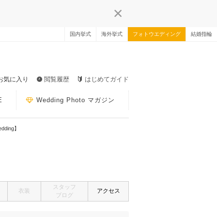
国内挙式
海外挙式
フォトウエディング
結婚指輪
お気に入り
閲覧履歴
はじめてガイド
E
Wedding Photo マガジン
edding】
スタッフ
衣装
アクセス
ブログ