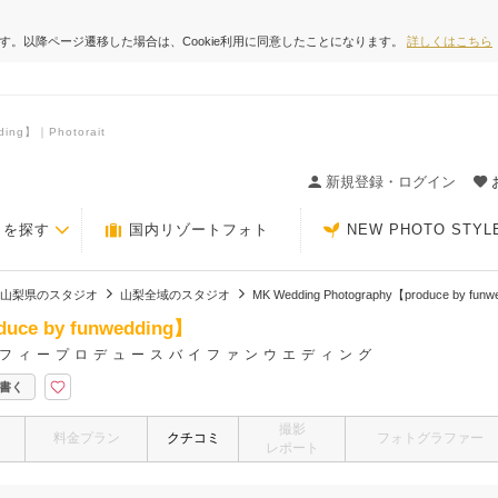
ます。以降ページ遷移した場合は、Cookie利用に同意したことになります。
詳しくはこちら
ding】｜Photorait
ィングの決め手が見つかるクチコミサイト-Photorait
新規登録・ログイン
トを探す
国内リゾートフォト
NEW PHOTO STYL
山梨県のスタジオ
山梨全域のスタジオ
MK Wedding Photography【produce by funw
duce by funwedding】
フィープロデュースバイファンウエディング
書く
撮影
料金プラン
クチコミ
フォトグラファー
レポート