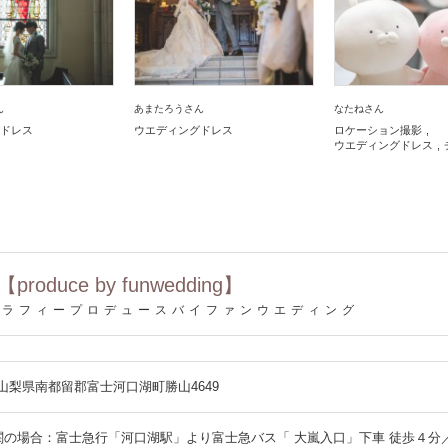
ん
あまたろうさん
なたねさん
ドレス
ウエディングドレス
ロケーション撮影
ウエディングドレス
【produce by funwedding】
グラフィープロデュースバイファンウエディング
10 山梨県南都留郡富士河口湖町勝山4649
関の場合：富士急行「河口湖駅」より富士急バス「 大嵐入口」下車 徒歩４分