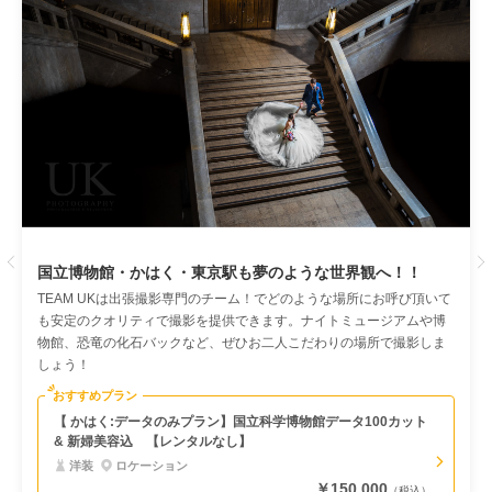
Previous
国立博物館・かはく・東京駅も夢のような世界観へ！！
TEAM UKは出張撮影専門のチーム！でどのような場所にお呼び頂いて
も安定のクオリティで撮影を提供できます。ナイトミュージアムや博
物館、恐竜の化石バックなど、ぜひお二人こだわりの場所で撮影しま
しょう！
おすすめプラン
【 かはく:データのみプラン】国立科学博物館データ100カット
& 新婦美容込 【レンタルなし】
洋装
ロケーション
￥150,000
（税込）