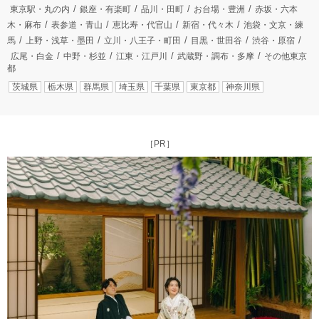
東京駅・丸の内
銀座・有楽町
品川・田町
お台場・豊洲
赤坂・六本
木・麻布
表参道・青山
恵比寿・代官山
新宿・代々木
池袋・文京・練
馬
上野・浅草・墨田
立川・八王子・町田
目黒・世田谷
渋谷・原宿
広尾・白金
中野・杉並
江東・江戸川
武蔵野・調布・多摩
その他東京
都
茨城県
栃木県
群馬県
埼玉県
千葉県
東京都
神奈川県
［PR］