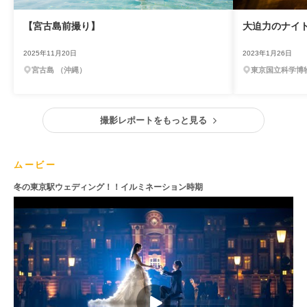
【宮古島前撮り】
大迫力のナイ
2025年11月20日
2023年1月26日
宮古島 （沖縄）
東京国立科学博
撮影レポートをもっと見る
ムービー
冬の東京駅ウェディング！！イルミネーション時期