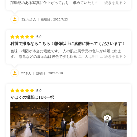
躍動感のある写真に仕上がっており、求めていたもの以上の良さがあ
… 続きを見る
りました。 またここは鏡じゃなかったから反射しないであろうところ
に被写体があり、とても神秘的な写真になっておりました。
ぽむちさん
投稿日：2026/7/23
5.0
科博で撮るならこちら！想像以上に素敵に撮ってくださいます！
色味・構図が本当に素敵です。 人の肌と展示品の色味が綺麗に出ま
す。 恐竜などの展示品は暖色で少し暗めに、人は明るく…など。 プリ
… 続きを見る
ントアウトして、家に飾ろうと思います。
OZさん
投稿日：2026/6/10
5.0
かはくの撮影はTUK一択
3