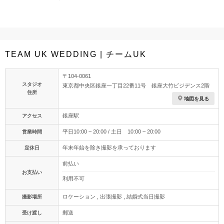
TEAM UK WEDDING | チームUK
〒104-0061
スタジオ
東京都中央区銀座一丁目22番11号 銀座大竹ビジデンス2階
住所
地図を見る
銀座駅
アクセス
平日10:00 ~ 20:00 / 土日 10:00 ~ 20:00
営業時間
年末年始を除き撮影を承っております
定休日
前払い
お支払い
利用不可
ロケーション , 出張撮影 , 結婚式当日撮影
撮影場所
郵送
受け渡し