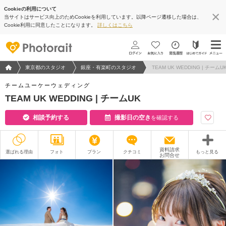
Cookieの利用について
当サイトはサービス向上のためCookieを利用しています。以降ページ遷移した場合は、
Cookie利用に同意したことになります。
詳しくはこちら
フォトウエディング/結婚写真のPhotorait ホーム
東京都のスタジオ
銀座・有楽町のスタジオ
TEAM UK WEDDING | チームU
チームユーケーウェディング
TEAM UK WEDDING | チームUK
相談予約する
撮影日の空き
を確認する
資料請求
選ばれる理由
フォト
プラン
クチコミ
もっと見る
お問合せ
撮影レポート
フォトグラファー
衣装
ムービー
オプション
ブログ