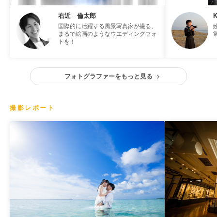
右近 倫太郎
K
国際的に活躍する風景写真家が撮る、
まるで絵画のようなウエディングフォ
トを！
フォトグラファーをもっと見る
撮影レポート