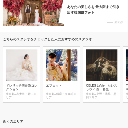
あなたの美しさを 最大限まで引き
出す韓国風フォト
東京都
こちらのスタジオをチェックした人におすすめのスタジオ
ドレリッチ表参道コレ
エフェット
CELES LaVie セレス
T
クション
ラヴィ 西日暮里
東京都 /表参道・青山エ
東京都 /銀座・有楽町エ
東京都 /上野・浅草・墨
東京
リア
リア
田エリア
近くのエリア