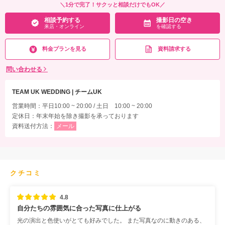
＼1分で完了！サクッと相談だけでもOK／
相談予約する
撮影日の空き
来店・オンライン
を確認する
料金プランを見る
資料請求する
問い合わせる
TEAM UK WEDDING | チームUK
営業時間：平日10:00 ~ 20:00 / 土日 10:00 ~ 20:00
定休日：年末年始を除き撮影を承っております
資料送付方法：
メール
クチコミ
4.8
自分たちの雰囲気に合った写真に仕上がる
光の演出と色使いがとても好みでした。 また写真なのに動きのある、