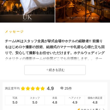
女性フォトグラファー
メッセージ
チームUKはスタッフ全員が挙式会場やホテルの経験者!! 前撮り
をはじめロケ撮影の技術、結婚式のマナーや礼節も心得た立ち回
りで、安心して撮影をお任せいただけます。ホテルウェディング
クオリティの撮影チームが全国どこでも出張致します。。 チー
ムUKは事前にフォトグラファーや美容スタッフと撮りたいカッ
続きを読む
トやヘアメイクのイメージのすり合わせなど、LINE上でコミュ
ニケーションが取れるチーム体制。いつでも気になることなどご
相談をいただけます。 ・これが私！？チームUKの花嫁のビュー
4.9
ティショット！！ ・風景を生かしたダイナミックなショット。
25
件
満足度平均
・東博、かはく、宮殿撮影、などの有名スポット ・北海道や沖
写真
スタッフ
衣装
ヘアメイク
価格の満足度
縄、海外出張もOK 前撮り・後撮りに始まり、結婚式当日の撮影
5.0
5.0
4.8
4.9
4.8
まで幅広い撮影に対応、 東京を中心に全国各地への出張撮影を
クチコミを書く