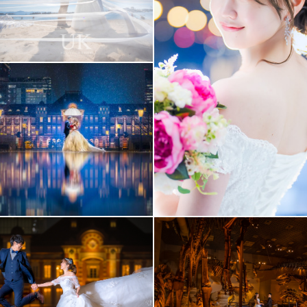
アクセス/TEL
スタジオトップ
こだわりポイント
歴史的建造物での撮影
夜景での撮影
庭園での撮影
ソロウエディング
ガーデンでの撮影
家族・友人と撮影
結婚式当日の撮影
国内出張撮影
海での撮影
ペットと撮影
動画の作成