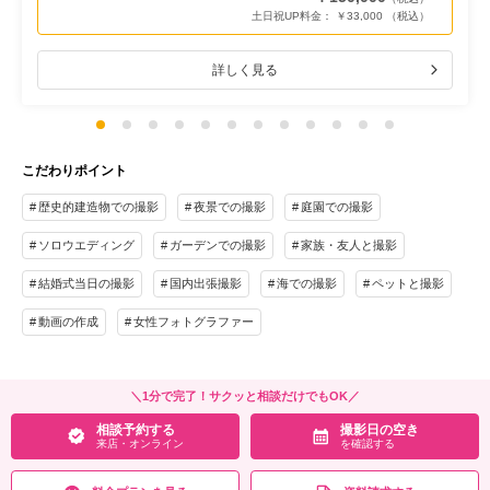
土日祝UP料金： ￥33,000 （税込）
詳しく見る
こだわりポイント
歴史的建造物での撮影
夜景での撮影
庭園での撮影
ソロウエディング
ガーデンでの撮影
家族・友人と撮影
結婚式当日の撮影
国内出張撮影
海での撮影
ペットと撮影
動画の作成
女性フォトグラファー
＼1分で完了！サクッと相談だけでもOK／
相談予約する
撮影日の空き
来店・オンライン
を確認する