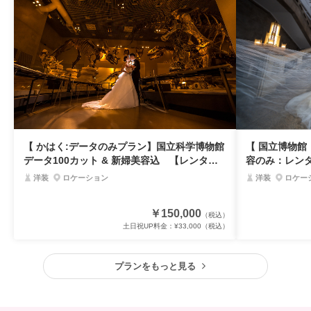
【 かはく:データのみプラン】国立科学博物館
【 国立博物館
データ100カット & 新婦美容込 【レンタル
容のみ：レン
なし】
洋装
ロケーション
洋装
ロケー
￥150,000
（税込）
土日祝UP料金：
¥33,000
（税込）
プランをもっと見る