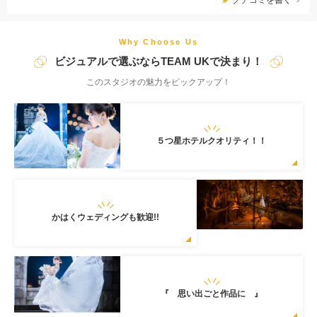
行っております。 『 思い出ごと作品に 』 をコンセプトに撮
影した写真のクオリティだけでなく、 撮影体験まで思い出に残
るよう誠心誠意日々の撮影をおこなっております。 準備から撮
Why Choose Us
影に至るまでの “安心感”、 お二人とのコミュニケーションを大
ビジュアルで選ぶならTEAM UKで決まり！
切に、 私たちと一緒に一生に残るウェディングメモリーを作り
このスタジオの魅力をピックアップ！
上げましょう！
５つ星ホテルクオリティ！！
かはくウェディングも歓迎!!
『 思い出ごと作品に 』