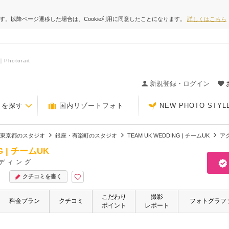
ます。以降ページ遷移した場合は、Cookie利用に同意したことになります。
詳しくはこちら
hotorait
ィングの決め手が見つかるクチコミサイト-Photorait
新規登録・ログイン
トを探す
国内リゾートフォト
NEW PHOTO STYL
東京都のスタジオ
銀座・有楽町のスタジオ
TEAM UK WEDDING | チームUK
ア
G | チームUK
ディング
クチコミを書く
こだわり
撮影
料金プラン
クチコミ
フォトグラフ
ポイント
レポート