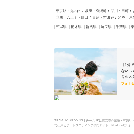
東京駅・丸の内
銀座・有楽町
品川・田町
立川・八王子・町田
目黒・世田谷
渋谷・原
茨城県
栃木県
群馬県
埼玉県
千葉県
【1分
ない…
りのス
フォト
TEAM UK WEDDING | チームUKは東京都の銀
で出来るフォトウエディング専門サイト「Photorait(