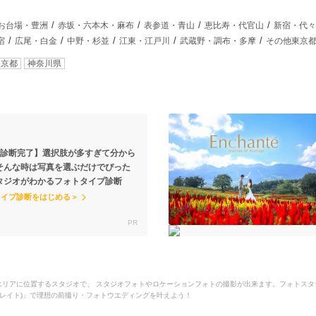
お台場・豊洲
赤坂・六本木・麻布
表参道・青山
恵比寿・代官山
新宿・代々
宿
広尾・白金
中野・杉並
江東・江戸川
武蔵野・調布・多摩
その他東京
東京都
神奈川県
で診断完了】選択肢が多すぎて分から
そんな時は写真を選ぶだけでぴった
タジオがわかるフォトタイプ診断
タイプ診断をはじめる＞
座・有楽町エリアに位置するスタジオで、 スタジオフォトやロケーションフォトの撮影が出来ます。フォ
フォトレイト)」で理想の前撮り・フォトウエディングを叶えよう！