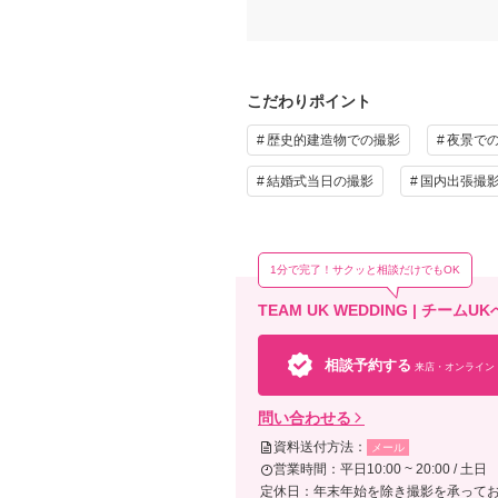
こだわりポイント
歴史的建造物での撮影
夜景で
結婚式当日の撮影
国内出張撮
1分で完了！サクッと相談だけでもOK
TEAM UK WEDDING | チー
相談予約する
来店・オンライン
問い合わせる
資料送付方法：
メール
営業時間：平日10:00 ~ 20:00 / 土日 10
定休日：年末年始を除き撮影を承って