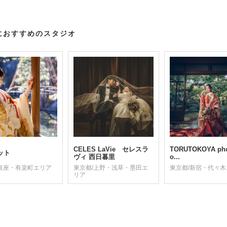
におすすめのスタジオ
CELES LaVie セレスラ
TORUTOKOYA ph
ット
ヴィ 西日暮里
o...
/銀座・有楽町エリア
東京都/上野・浅草・墨田エ
東京都/新宿・代々
リア