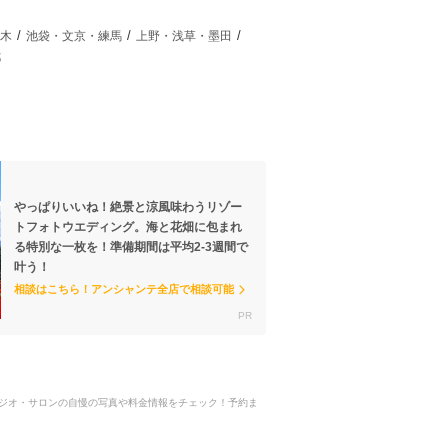
木
池袋・文京・練馬
上野・浅草・墨田
都
やっぱりいいね！絶景と涼風味わうリゾー
トフォトウエディング。海と花畑に包まれ
る特別な一枚を！準備期間は平均2-3週間で
叶う！
相談はこちら！アンシャンテ全店で相談可能
トスタジオ・サロンの自慢の写真や料金情報をチェック！予約ま