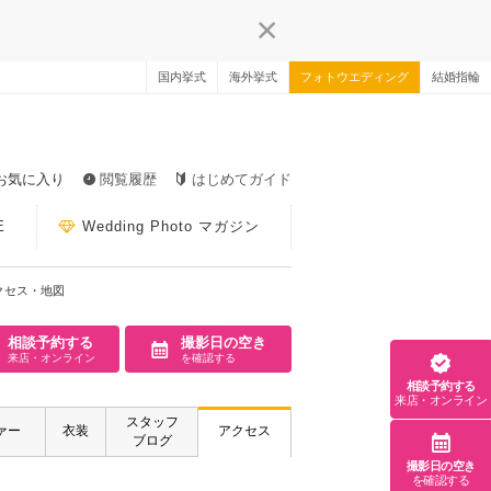
国内挙式
海外挙式
フォトウエディング
結婚指輪
お気に入り
閲覧履歴
はじめてガイド
E
Wedding Photo マガジン
クセス・地図
相談予約する
撮影日の空き
来店・オンライン
を確認する
相談予約する
来店・オンライン
スタッフ
ァー
衣装
アクセス
ブログ
撮影日の空き
を確認する