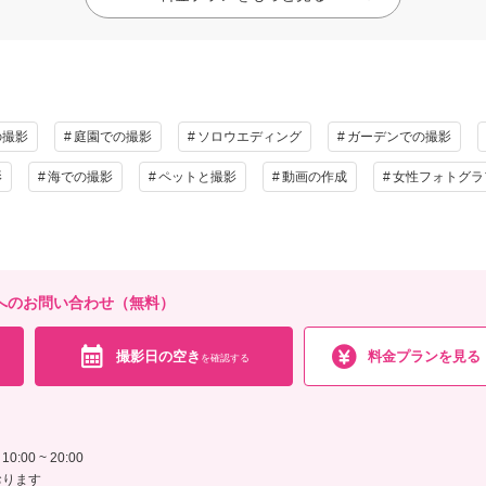
の撮影
庭園での撮影
ソロウエディング
ガーデンでの撮影
影
海での撮影
ペットと撮影
動画の作成
女性フォトグラ
ムUKへのお問い合わせ（無料）
撮影日の空き
料金プランを見る
を確認する
:00 ~ 20:00
おります