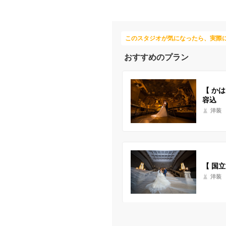
このスタジオが気になったら、実際
おすすめのプラン
【 か
容込 
洋装
【 国
洋装