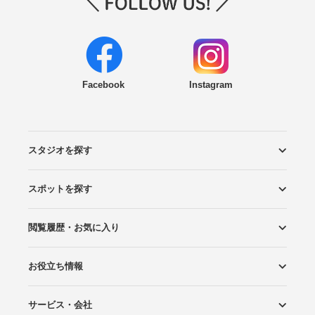
Facebook
Instagram
スタジオを探す
スポットを探す
エリアから探す
こだわりから探す
NEW PHOTO STYLE
プランから探す
フォトタイプ診断
フォトグラファーから探す
国内リゾートから探す
閲覧履歴・お気に入り
ロケーションから探す
スタジオから探す
お役立ち情報
閲覧スタジオ
お気に入り
サービス・会社
Wedding Photo マガジン
はじめてガイド