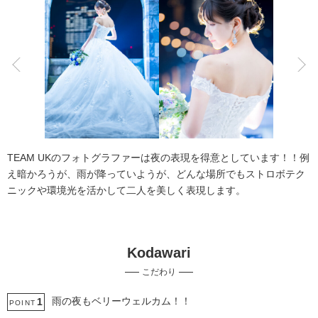
こだわりポイント
歴史的建造物での撮影
夜景での撮影
TEAM UKのフォトグラファーは夜の表現を得意としています！！例
え暗かろうが、雨が降っていようが、どんな場所でもストロボテク
ニックや環境光を活かして二人を美しく表現します。
Kodawari
庭園での撮影
ソロウエディング
こだわり
ガーデンでの撮影
家族・友人と撮影
結婚式当日の撮影
国内出張撮影
海での撮影
ペットと撮影
動画の作成
雨の夜もベリーウェルカム！！
1
POINT
女性フォトグラファー