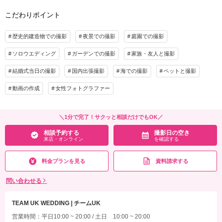
こだわりポイント
プラン詳細
その他含むもの
撮影料
新婦衣装
新郎衣装
※スマホPC用データ・印刷用データの２種類を生成してダウンロード形式にご納品
歴史的建造物での撮影
夜景での撮影
庭園での撮影
差し上げます。
着付け
ヘアメイク
小物一式
ソロウエディング
ガーデンでの撮影
家族・友人と撮影
アルバム
データ 100カット
台紙付写真
相談予約する
撮影日の空き
来店・オンライン
を確認する
衣装追加
会食
挙式
結婚式当日の撮影
国内出張撮影
海での撮影
ペットと撮影
家族と撮影
家族用衣装レンタル
ペットと撮影
動画の作成
女性フォトグラファー
その他含むもの
※スマホPC用データ・印刷用データの２種類を生成してダウンロード形式にご納品
＼1分で完了！サクッと相談だけでもOK／
差し上げます。
相談予約する
撮影日の空き
来店・オンライン
を確認する
相談予約する
撮影日の空き
来店・オンライン
を確認する
料金プランを見る
資料請求する
問い合わせる
TEAM UK WEDDING | チームUK
営業時間：平日10:00 ~ 20:00 / 土日 10:00 ~ 20:00