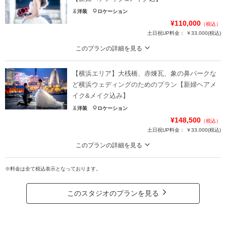
洋装
ロケーション
¥110,000
（税込）
土日祝UP料金：
￥33,000
(税込)
このプランの詳細を見る
幻想的な東京駅・丸の内の写真ならチームUKにお任せ!! 後悔しない東京駅ウェ
ディングフォトならこのプランで決まり！！
【横浜エリア】大桟橋、赤煉瓦、象の鼻パークな
東京駅・丸の内界隈での定番ショット（駅舎前、ガゼボ等）を残したい方向け
ど横浜ウェディングのためのプラン【新婦ヘアメ
のプラン！
イク&メイク込み】
⚫️撮影 1.5時間 データ100カット
洋装
ロケーション
⚫️美容&ヘアメイク、ドレス着付
¥148,500
（税込）
土日祝UP料金：
￥33,000
(税込)
※別途レンタルも可能ですので必要な方はお申し付け下さい。
このプランの詳細を見る
プラン詳細
大桟橋をはじめ横浜の美しい風景をバックにした幻想的なショットを残せま
す！！
※料金は全て税込表示となっております。
撮影料
新婦衣装
新郎衣装
⚫️撮影 1.5時間 データ100カット
着付け
ヘアメイク
小物一式
⚫️美容&ヘアメイク、ドレス着付
このスタジオのプランを見る
アルバム
データ 100カット
台紙付写真
ー 大桟橋、赤レンガ等、場所によりプランとは別に施設利用料が発生いたし
ます。こちらは実費ご負担となります。
衣装追加
会食
挙式
ー 衣装の持込無料！！ 別途ドレスのみレンタルも可能です。
家族と撮影
家族用衣装レンタル
ペットと撮影