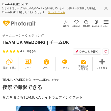
Cookieの利用について
当サイトはサービス向上のためCookieを利用しています。以降ページ遷移した場合は、
Cookie利用に同意したことになります。
詳しくはこちら
チームユーケーウェディング
TEAM UK WEDDING | チームUK
4.9
25
件
クチコミを書く
資料請求
選ばれる理由
フォト
プラン
クチコミ
もっと見る
お問合せ
撮影レポート
フォトグラファー
TEAM UK WEDDING | チームUKのこだわり
夜景で撮影できる
衣装
ムービー
オプション
ブログ
夜こそ映えるTEAMUKのナイトウェディングフォト
アクセス/TEL
スタジオトップ