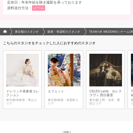
定休日：年末年始を除き撮影を承っております
資料送付方法：
メール
フォトウエディング/結婚写真のPhotorait ホーム
東京都のスタジオ
銀座・有楽町のスタジオ
TEAM UK WEDDING | チームU
こちらのスタジオをチェックした人におすすめのスタジオ
ドレリッチ表参道コレ
エフェット
CELES LaVie セレス
T
クション
ラヴィ 西日暮里
東京都/表参道・青山エ
東京都/銀座・有楽町エ
東京都/上野・浅草・墨
リア
リア
田エリア
［PR］