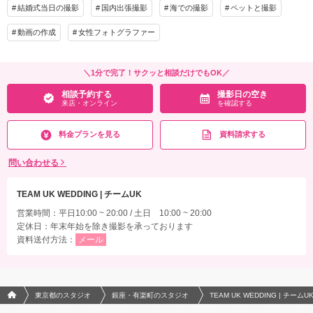
結婚式当日の撮影
国内出張撮影
海での撮影
ペットと撮影
動画の作成
女性フォトグラファー
＼1分で完了！サクッと相談だけでもOK／
相談予約する
撮影日の空き
来店・オンライン
を確認する
料金プランを見る
資料請求する
問い合わせる
TEAM UK WEDDING | チームUK
営業時間：平日10:00 ~ 20:00 / 土日 10:00 ~ 20:00
定休日：年末年始を除き撮影を承っております
資料送付方法：
メール
フォトウエディング/結婚写真のPhotorait ホーム
東京都のスタジオ
銀座・有楽町のスタジオ
TEAM UK WEDDING | チームU