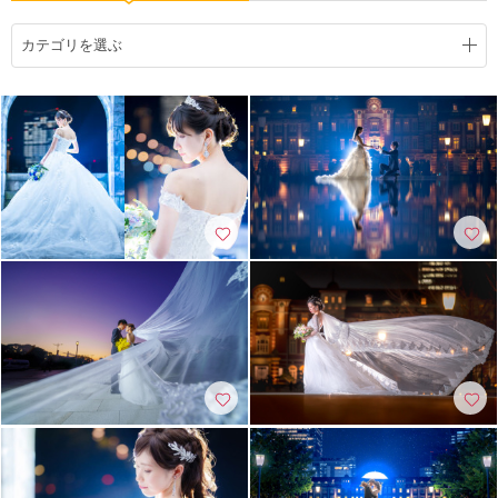
こだわりポイント
カテゴリを選ぶ
歴史的建造物での撮影
夜景での撮影
庭園での撮影
ソロウエディング
ガーデンでの撮影
家族・友人と撮影
結婚式当日の撮影
国内出張撮影
海での撮影
ペットと撮影
動画の作成
女性フォトグラファー