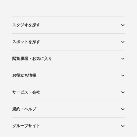
スタジオを探す
スポットを探す
エリアから探す
こだわりから探す
NEW PHOTO STYLE
プランから探す
フォトタイプ診断
フォトグラファーから探す
国内リゾートから探す
閲覧履歴・お気に入り
ロケーションから探す
スタジオから探す
お役立ち情報
閲覧スタジオ
お気に入り
サービス・会社
Wedding Photo マガジン
はじめてガイド
規約・ヘルプ
Photoraitとは
スタジオの掲載について
お問い合わせ
運営会社
サイトマップ
グループサイト
プライバシーポリシー
利用規約
ヘルプ