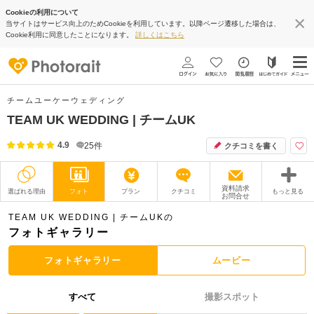
Cookieの利用について
当サイトはサービス向上のためCookieを利用しています。以降ページ遷移した場合は、
Cookie利用に同意したことになります。
詳しくはこちら
チームユーケーウェディング
TEAM UK WEDDING | チームUK
4.9
25
件
クチコミを書く
資料請求
選ばれる理由
フォト
プラン
クチコミ
もっと見る
お問合せ
撮影レポート
フォトグラファー
TEAM UK WEDDING | チームUKの
フォトギャラリー
衣装
ムービー
フォトギャラリー
ムービー
オプション
ブログ
すべて
撮影スポット
アクセス/TEL
スタジオトップ