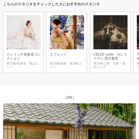
こちらのスタジオをチェックした人におすすめのスタジオ
ドレリッチ表参道コレ
エフェット
CELES LaVie セレス
T
クション
ラヴィ 西日暮里
東京都/表参道・青山エ
東京都/銀座・有楽町エ
東京都/上野・浅草・墨
リア
リア
田エリア
［PR］