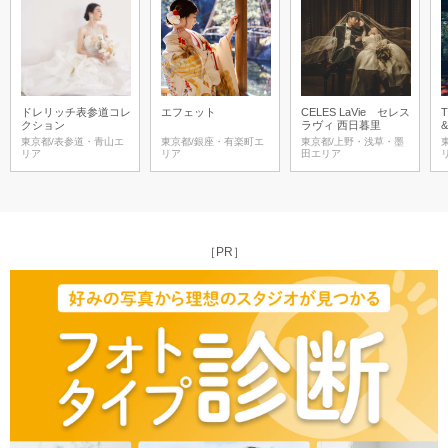
ドレリッチ表参道コレ
エフェット
CELES LaVie セレス
T
クション
ラヴィ 西日暮里
東京都/表参道・青山エ
東京都/銀座・有楽町エ
東京都/上野・浅草・墨
リア
リア
田エリア
［PR］