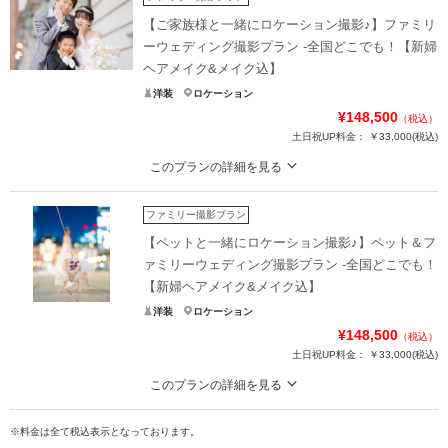
【ご家族様と一緒にロケーション撮影♪】ファミリ
ーウェディング撮影プラン -全国どこでも！【新婦
ヘアメイク&メイク込】
洋装
ロケーション
¥148,500
（税込）
土日祝UP料金：
￥33,000
(税込)
このプランの詳細を見る
幻想的な東京駅・丸の内の写真ならチームUKにお任せ!! 後悔しない東京駅ウェ
ディングフォトならこのプランで決まり！！
ファミリー撮影プラン
前撮りや後撮りと一緒にファミリーフォトも撮影してしまうお得なプラン♩
【ペットと一緒にロケーション撮影♪】ペット＆フ
挙式をされない方など家族との素敵な瞬間を残したい方ぜひ！！
ァミリーウェディング撮影プラン -全国どこでも！
⚫️撮影 1.5時間 データ100カット
【新婦ヘアメイク&メイク込】
⚫️美容&ヘアメイク、ドレス着付
洋装
ロケーション
¥148,500
※衣装類持込無料です。 別途レンタルも可。
（税込）
土日祝UP料金：
￥33,000
(税込)
プラン詳細
このプランの詳細を見る
撮影料
新婦衣装
新郎衣装
可愛いペットとの素敵な写真をチームUKが撮影!! ペットとのウェディングフォ
トならこのプランで決まり！！
※料金は全て税込表示となっております。
着付け
ヘアメイク
小物一式