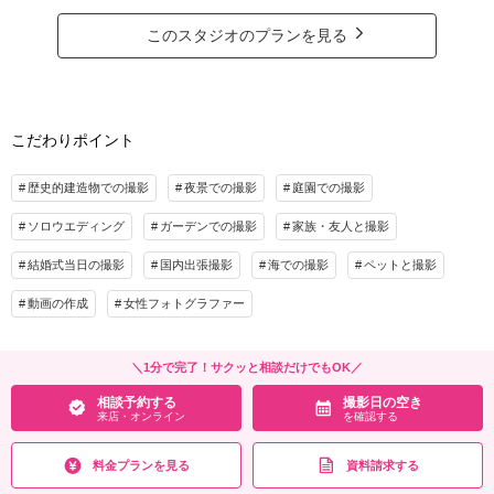
前撮りや後撮りを可愛いペットとのファミリーフォトも撮影のお得なプラン♩
アルバム
データ 100カット
台紙付写真
挙式をされない方など家族との素敵な瞬間を残したい方ぜひ！！
このスタジオのプランを見る
衣装追加
会食
挙式
⚫️撮影 1.5時間 データ100カット
⚫️美容&ヘアメイク、ドレス着付
家族と撮影
家族用衣装レンタル
ペットと撮影
※衣装類持込無料です。 別途レンタルも可。
その他含むもの
こだわりポイント
※スマホPC用データ・印刷用データの２種類を生成してダウンロード形式にご納品
プラン詳細
差し上げます。
歴史的建造物での撮影
夜景での撮影
庭園での撮影
撮影料
新婦衣装
新郎衣装
相談予約する
撮影日の空き
来店・オンライン
を確認する
ソロウエディング
着付け
ガーデンでの撮影
ヘアメイク
家族・友人と撮影
小物一式
アルバム
データ 100カット
台紙付写真
結婚式当日の撮影
国内出張撮影
海での撮影
ペットと撮影
衣装追加
会食
挙式
動画の作成
女性フォトグラファー
家族と撮影
家族用衣装レンタル
ペットと撮影
その他含むもの
＼1分で完了！サクッと相談だけでもOK／
※スマホPC用データ・印刷用データの２種類を生成してダウンロード形式にご納品
相談予約する
撮影日の空き
差し上げます。
来店・オンライン
を確認する
相談予約する
撮影日の空き
来店・オンライン
を確認する
料金プランを見る
資料請求する