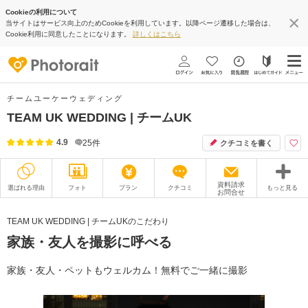
Cookieの利用について
当サイトはサービス向上のためCookieを利用しています。以降ページ遷移した場合は、
Cookie利用に同意したことになります。
詳しくはこちら
チームユーケーウェディング
TEAM UK WEDDING | チームUK
4.9
25
件
クチコミを書く
資料請求
選ばれる理由
フォト
プラン
クチコミ
もっと見る
お問合せ
撮影レポート
フォトグラファー
TEAM UK WEDDING | チームUKのこだわり
家族・友人を撮影に呼べる
衣装
ムービー
オプション
ブログ
家族・友人・ペットもウェルカム！無料でご一緒に撮影
アクセス/TEL
スタジオトップ