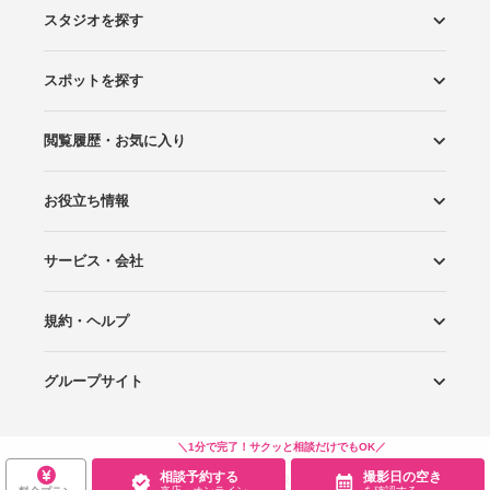
スタジオを探す
スポットを探す
エリアから探す
こだわりから探す
NEW PHOTO STYLE
プランから探す
フォトタイプ診断
フォトグラファーから探す
国内リゾートから探す
閲覧履歴・お気に入り
ロケーションから探す
スタジオから探す
お役立ち情報
閲覧スタジオ
お気に入り
サービス・会社
Wedding Photo マガジン
はじめてガイド
規約・ヘルプ
Photoraitとは
スタジオの掲載について
お問い合わせ
運営会社
サイトマップ
グループサイト
プライバシーポリシー
利用規約
ヘルプ
Wedding Park
Wedding Park 海外
Ringraph
＼1分で完了！サクッと相談だけでもOK／
相談予約する
撮影日の空き
Copyright
©
WEDDING PARK CO.,LTD.