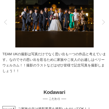
こだわりポイント
歴史的建造物での撮影
夜景での撮影
TEAM UKの撮影は写真だけでなく思い出も一つの作品と考えていま
す。なのでその思い出を彩るために家族やご友人のお越しはベリー
ウェルカム！！撮影のラストなどはぜひ皆様で記念写真を撮影しま
しょう！！
庭園での撮影
ソロウエディング
Kodawari
ガーデンでの撮影
家族・友人と撮影
結婚式当日の撮影
こだわり
国内出張撮影
海での撮影
ペットと撮影
動画の作成
女性フォトグラファー
ご家族の方は撮影風景を撮影いただいてOK！！