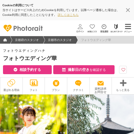
Cookieの利用について
当サイトはサービス向上のためCookieを利用しています。以降ページ遷移した場合は、
Cookie利用に同意したことになります。
詳しくはこちら
フォトウエディング/結婚写真のPhotorait ホーム
京都府のスタジオ
京都市のスタジオ
フォトウエディング華
フォトウエディングハナ
フォトウエディング華
相談予約する
撮影日の空き
を確認する
資料請求
選ばれる理由
フォト
プラン
クチコミ
もっと見る
お問合せ
撮影レポート
フォトグラファー
衣装
ムービー
オプション
ブログ