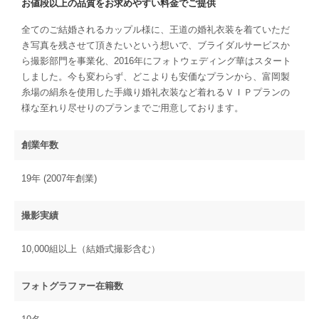
お値段以上の品質をお求めやすい料金でご提供
全てのご結婚されるカップル様に、王道の婚礼衣装を着ていただ
き写真を残させて頂きたいという想いで、ブライダルサービスか
ら撮影部門を事業化、2016年にフォトウェディング華はスタート
しました。今も変わらず、どこよりも安価なプランから、富岡製
糸場の絹糸を使用した手織り婚礼衣装など着れるＶＩＰプランの
様な至れり尽せりのプランまでご用意しております。
創業年数
19年 (2007年創業)
撮影実績
10,000組以上（結婚式撮影含む）
フォトグラファー在籍数