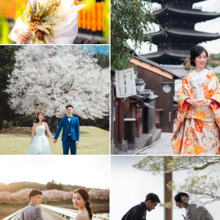
アクセス/TEL
スタジオトップ
こだわりポイント
神社・寺院での撮影
豊富な色打掛・着物
人気スポットでの撮影
中国語対応
挙式フォト
家族・友人と撮影
豊富な白無垢
豊富なドレス
事前来店なしで撮影
土日同一料金
英語対応
スタジオでの撮影