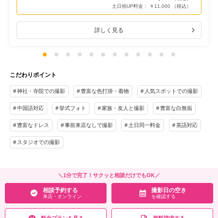
土日祝UP料金： ￥11,000 （税込）
詳しく見る
こだわりポイント
神社・寺院での撮影
豊富な色打掛・着物
人気スポットでの撮影
中国語対応
挙式フォト
家族・友人と撮影
豊富な白無垢
豊富なドレス
事前来店なしで撮影
土日同一料金
英語対応
スタジオでの撮影
＼1分で完了！サクッと相談だけでもOK／
相談予約する
撮影日の空き
来店・オンライン
を確認する