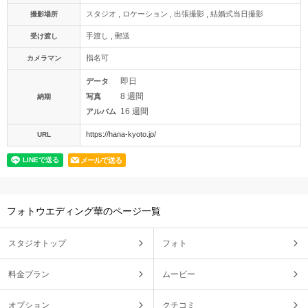
スタジオ , ロケーション , 出張撮影 , 結婚式当日撮影
撮影場所
手渡し , 郵送
受け渡し
指名可
カメラマン
即日
データ
8 週間
写真
納期
16 週間
アルバム
https://hana-kyoto.jp/
URL
メールで送る
フォトウエディング華のページ一覧
スタジオトップ
フォト
料金プラン
ムービー
オプション
クチコミ