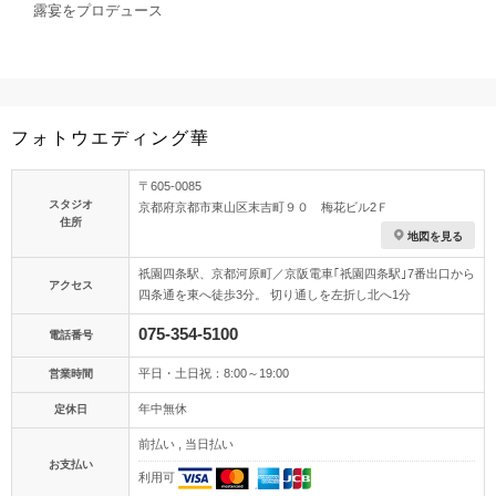
露宴をプロデュース
フォトウエディング華
〒605-0085
スタジオ
京都府京都市東山区末吉町９０ 梅花ビル2Ｆ
住所
地図を見る
祇園四条駅、京都河原町／京阪電車｢祇園四条駅｣7番出口から
アクセス
四条通を東へ徒歩3分。 切り通しを左折し北へ1分
075-354-5100
電話番号
平日・土日祝：8:00～19:00
営業時間
年中無休
定休日
前払い , 当日払い
お支払い
利用可