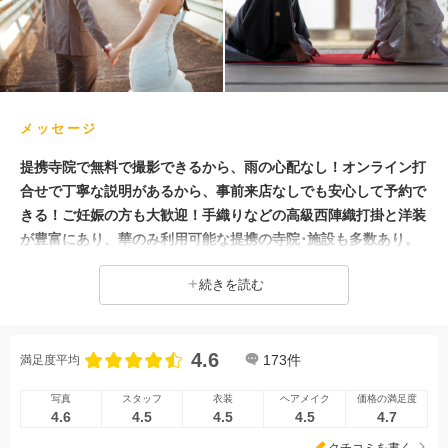
メッセージ
提携寺院で無料で撮影できるから、雨の心配なし！オンライン打
合せで丁寧な説明があるから、事前来店なしでも安心して予約で
きる！ご妊娠の方も大歓迎！手織りなどの高級西陣織打掛と洋装
が豊富にあり、華のみ利用可能な提携の寺院･施設も多数あり。
専属カメラマンのみが撮影の華で、京都・奈良の自然映えフォト
続きを読む
が叶う！桜・新緑・紅葉シーズンには穴場スポットで撮影♫ 外
国語対応可能。 白無垢や色打掛＋ヘア･メイク込、追加料金なし
でロケ撮影が５万円～。 和装･洋装の本格的なミニ結婚式・フォ
4.6
トウェディングプランも30万円～ (1)和装or洋装ライトプラン：
173
件
満足度平均
6.6万円（白無垢･色打掛＋紋付き袴、ロケ地1カ所） (2)和装･洋
写真
スタッフ
衣装
ヘアメイク
価格の満足度
装ライトプラン：16.5万円（白無垢or色打掛＋ウェディングドレ
4.6
4.5
4.5
4.5
4.7
ス＋紋付き袴＋タキシード、ロケ地２カ所） (3)和装プレミアム
クチコミを書く