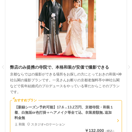
Previous
弊店のみ提携の寺院で、本格和装が安価で撮影できる
京都ならではの撮影ができる場所をお探しの方にとっておきの和装×神
社仏閣の撮影プランです。一見さんお断りの京都老舗料亭や神社仏閣
などで長年結婚式のプロデュースをやっている華だからこそのプラン
です。
おすすめプラン
【新録シーズン予約可能】17.6→13.2万円、京都寺院・和装１
着、白無垢or色打掛＋ヘアメイク等全て込、衣装差額無､追加
料金無
和装
スタジオ+ロケーション
￥132,000
（税込）