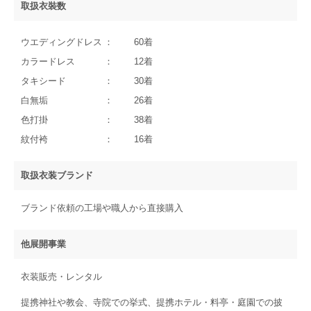
取扱衣裝数
ウエディングドレス
60着
カラードレス
12着
タキシード
30着
白無垢
26着
色打掛
38着
紋付袴
16着
取扱衣装ブランド
ブランド依頼の工場や職人から直接購入
他展開事業
衣装販売・レンタル
提携神社や教会、寺院での挙式、提携ホテル・料亭・庭園での披