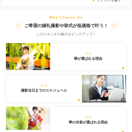
プラン：19.8万円（白無垢＋色打掛＋紋付き袴、祇園白川＋提携
寺院･神社･洋館＋京都･宇治･奈良市内ご希望のロケ地） ※全プ
ランにオプションで、毘沙門堂・大覚寺・随心院・正寿院・吉田
Why Choose Us
神社・大原野神社・洋館・竹林・嵐山・屋形舟、チャペルなど、
ご希望の婚礼撮影や挙式が低価格で叶う！
希望のロケ地を自由に追加可能。寺院はライトプランのみ有料
このスタジオの魅力をピックアップ！
華が選ばれる理由
撮影当日までのスケジュール
華の衣装が選ばれる理由