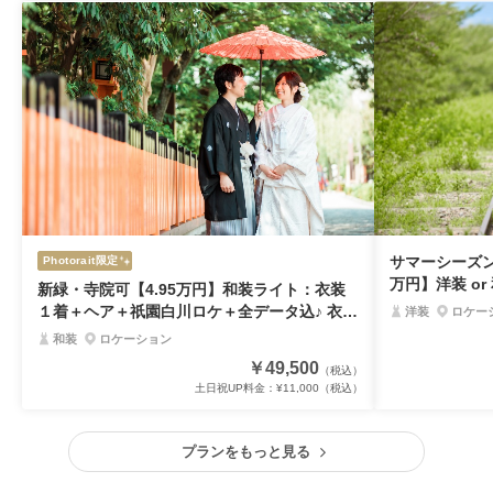
サマーシーズン
Photorait限定
万円】洋装 o
新緑・寺院可【4.95万円】和装ライト：衣装
5／8～8／15
１着＋ヘア＋祇園白川ロケ＋全データ込♪ 衣装
洋装
ロケー
差額無、１日１組限定【8/28予約迄】
和装
ロケーション
￥49,500
（税込）
土日祝UP料金：
¥11,000
（税込）
プランをもっと見る