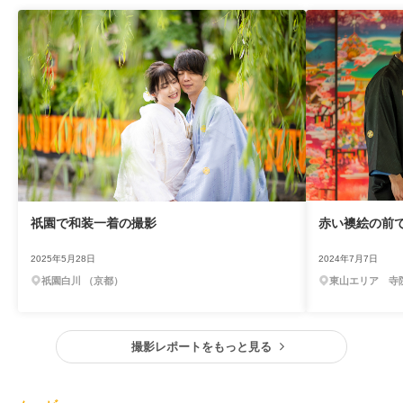
祇園で和装一着の撮影
赤い襖絵の前
2025年5月28日
2024年7月7日
祇園白川 （京都）
東山エリア 寺
撮影レポートをもっと見る