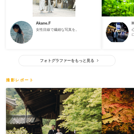
Akane.F
H
女性目線で繊細な写真を。
フォトグラファーをもっと見る
撮影レポート