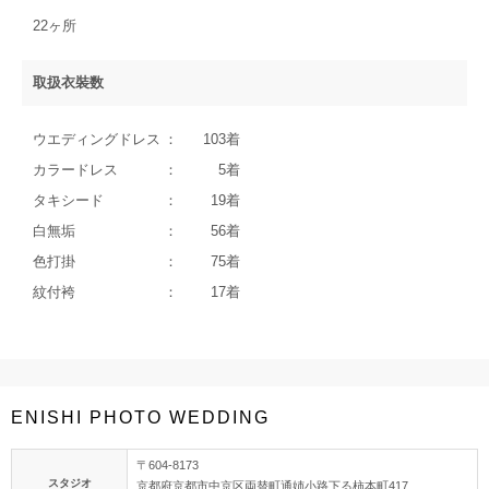
22ヶ所
取扱衣裝数
ウエディングドレス
103着
カラードレス
5着
タキシード
19着
白無垢
56着
色打掛
75着
紋付袴
17着
ENISHI PHOTO WEDDING
〒604-8173
スタジオ
京都府京都市中京区両替町通姉小路下る柿本町417