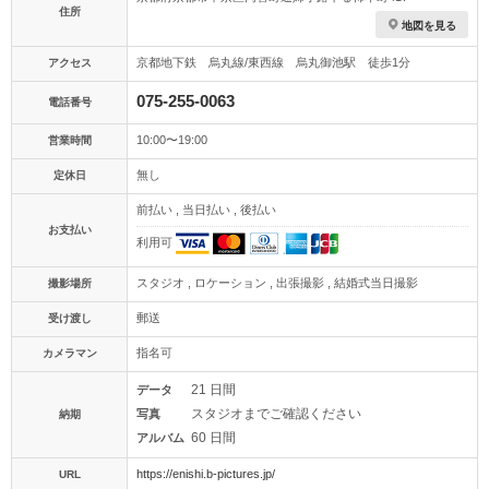
住所
地図を見る
京都地下鉄 烏丸線/東西線 烏丸御池駅 徒歩1分
アクセス
075-255-0063
電話番号
10:00〜19:00
営業時間
無し
定休日
前払い , 当日払い , 後払い
お支払い
利用可
スタジオ , ロケーション , 出張撮影 , 結婚式当日撮影
撮影場所
郵送
受け渡し
指名可
カメラマン
21 日間
データ
スタジオまでご確認ください
写真
納期
60 日間
アルバム
https://enishi.b-pictures.jp/
URL