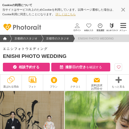
Cookieの利用について
当サイトはサービス向上のためCookieを利用しています。以降ページ遷移した場合は、
Cookie利用に同意したことになります。
詳しくはこちら
フォトウエディング/結婚写真のPhotorait ホーム
京都府のスタジオ
京都市のスタジオ
ENISHI PHOTO WEDDING
エニシフォトウエディング
ENISHI PHOTO WEDDING
相談予約する
撮影日の空き
を確認する
資料請求
選ばれる理由
フォト
プラン
クチコミ
もっと見る
お問合せ
撮影レポート
フォトグラファー
衣装
ムービー
オプション
ブログ