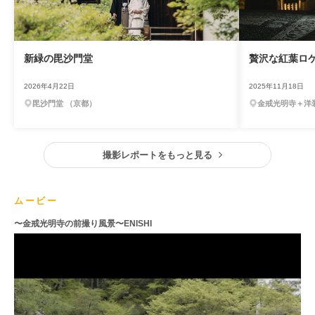
新緑の毘沙門堂
贅沢な紅葉ロ
2026年4月22日
2025年11月18日
毘沙門堂 （京都）
金戒光明寺＋洋
撮影レポートをもっと見る
ムービー
〜金戒光明寺の前撮り風景〜ENISHI