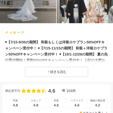
メッセージ
◉【7/15-9/30の期間】 和装もしくは洋装ロケプラン50%OFFキ
ャンペーン受付中！ ◉【7/15-11/15の期間】 和装＋洋装ロケプラ
ン50%OFFキャンペーン受付中！ ◉【10/1-12/28の期間】 夏の先
行受付開始！早割20%OFFキャンペーン受付中！ 上記の大変お
得なキャンペーンご予約埋まり次第終了となりますのでお早めに
続きを読む
お問い合わせください！ ◇ヘアセット・メイク・着付け ロケ撮
影にもアテンドが全行程同行するので丁寧対応で安心。 ◇事前
来店なしで撮影可能 オンライン相談でも、通常と同じ流れでご
4.6
案内いたしますのでご安心ください。 画面上でロケ地や衣装な
103
件
満足度平均
どを共有しながらご説明いたします。
写真
スタッフ
衣装
ヘアメイク
価格の満足度
4.8
4.8
4.6
4.6
4.2
クチコミを書く