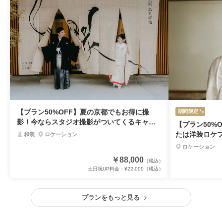
【プラン50%OFF】夏の京都でもお得に撮
期間限定
影！今ならスタジオ撮影がついてくるキャン
【プラン50%O
ペーン開催中！176,000円→88,000円
たは洋装ロケ
和装
ロケーション
ロケーション
￥88,000
（税込）
土日祝UP料金：
¥22,000
（税込）
プランをもっと見る