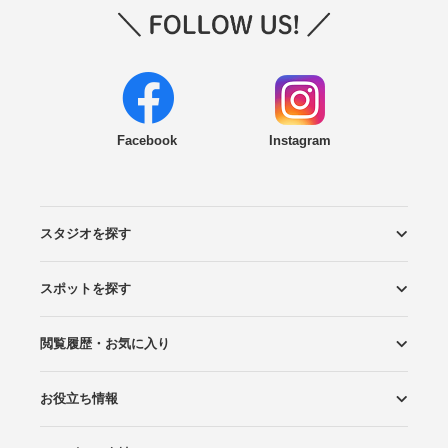
Facebook
Instagram
スタジオを探す
スポットを探す
エリアから探す
こだわりから探す
NEW PHOTO STYLE
プランから探す
フォトタイプ診断
フォトグラファーから探す
国内リゾートから探す
閲覧履歴・お気に入り
ロケーションから探す
スタジオから探す
お役立ち情報
閲覧スタジオ
お気に入り