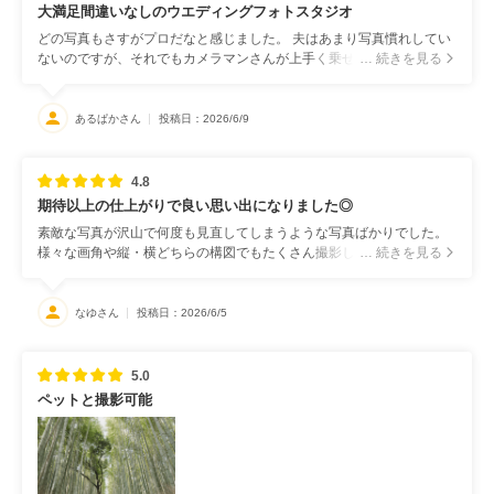
大満足間違いなしのウエディングフォトスタジオ
どの写真もさすがプロだなと感じました。 夫はあまり写真慣れしてい
ないのですが、それでもカメラマンさんが上手く乗せてくださって、
… 続きを見る
仕上がりは自然体で素敵に仕上げてくださりました。
あるぱかさん
投稿日：2026/6/9
4.8
期待以上の仕上がりで良い思い出になりました◎
素敵な写真が沢山で何度も見直してしまうような写真ばかりでした。
様々な画角や縦・横どちらの構図でもたくさん撮影していただけて嬉
… 続きを見る
しかったです。SNSや待ち受け、アルバムなど用途に合わせて使いや
すく、とても有り難いです！
なゆさん
投稿日：2026/6/5
5.0
ペットと撮影可能