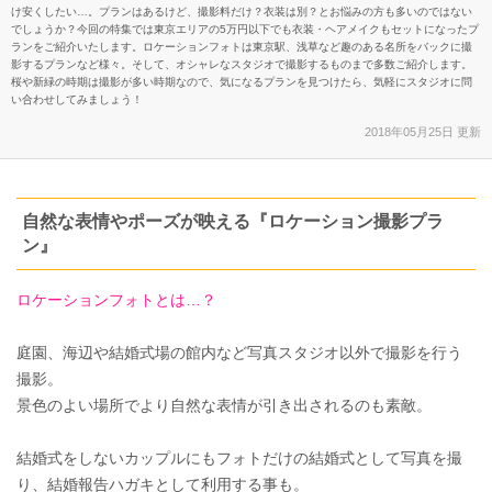
け安くしたい…。プランはあるけど、撮影料だけ？衣装は別？とお悩みの方も多いのではない
でしょうか？今回の特集では東京エリアの5万円以下でも衣装・ヘアメイクもセットになったプ
ランをご紹介いたします。ロケーションフォトは東京駅、浅草など趣のある名所をバックに撮
影するプランなど様々。そして、オシャレなスタジオで撮影するものまで多数ご紹介します。
桜や新緑の時期は撮影が多い時期なので、気になるプランを見つけたら、気軽にスタジオに問
い合わせしてみましょう！
2018年05月25日 更新
自然な表情やポーズが映える『ロケーション撮影プラ
ン』
ロケーションフォトとは…？
庭園、海辺や結婚式場の館内など写真スタジオ以外で撮影を行う
撮影。
景色のよい場所でより自然な表情が引き出されるのも素敵。
結婚式をしないカップルにもフォトだけの結婚式として写真を撮
り、結婚報告ハガキとして利用する事も。