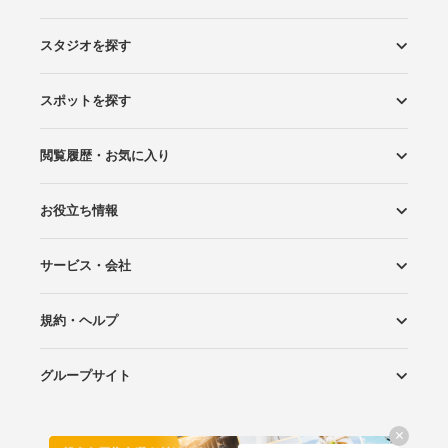
スタジオを探す
スポットを探す
エリアから探す
こだわりから探す
NEW PHOTO STYLE
プランから探す
フォトタイプ診断
フォトグラファーから探す
国内リゾートから探す
閲覧履歴・お気に入り
ロケーションから探す
スタジオから探す
お役立ち情報
閲覧スタジオ
お気に入り
サービス・会社
Wedding Photo マガジン
はじめてガイド
規約・ヘルプ
Photoraitとは
スタジオの掲載について
お問い合わせ
運営会社
サイトマップ
グループサイト
プライバシーポリシー
利用規約
ヘルプ
Wedding Park
Wedding Park 海外
Ringraph