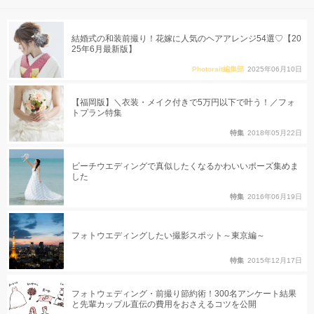
結婚式の和装前撮り！花嫁に人気のヘアアレンジ54選♡【20
25年6月最新版】
Photorait編集部
2025年06月10日
【福岡版】＼衣装・メイク付きで5万円以下で叶う！／フォ
トプラン特集
特集
2018年05月22日
ビーチウエディングで真似したくなるかわいいポーズ集めま
した
特集
2016年06月19日
フォトウエディングしたい撮影スポット～東京編～
特集
2015年12月17日
フォトウェディング・前撮り節約術！300名アンケート結果
と先輩カップル直伝の費用をおさえるコツを公開