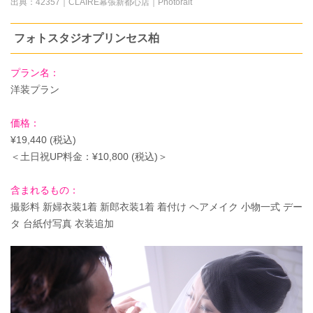
出典：
42357｜CLAIRE幕張新都心店｜Photorait
フォトスタジオプリンセス柏
プラン名：
洋装プラン
価格：
¥19,440 (税込)
＜土日祝UP料金：¥10,800 (税込)＞
含まれるもの：
撮影料 新婦衣装1着 新郎衣装1着 着付け ヘアメイク 小物一式 デー
タ 台紙付写真 衣装追加