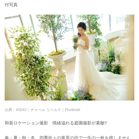
付写真
出典：
45642｜チャペル リベルテ｜Photorait
和装ロケーション撮影 情緒溢れる庭園撮影が素敵!!
春・夏・秋・冬、四季折々の風景の中で一生の一枚を残しません