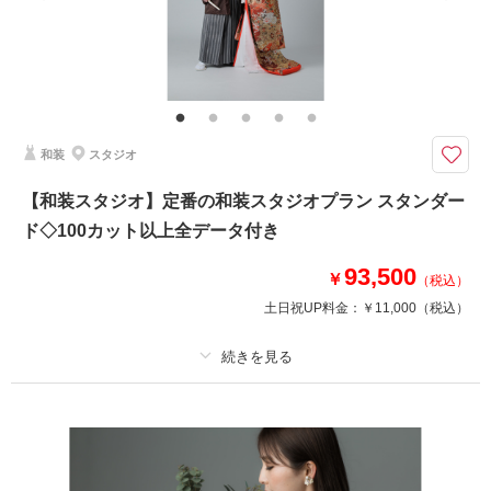
家族と撮影
家族用衣装レンタル
ペットと撮影
その他含むもの
スタイルアップ＆美肌補正付き
◎貸切スタジオで美しく和装＆ドレス姿の写真を残せます
シンプルな白スタジオで、おふたりの幸せな表情を主役にした写真を撮影し
和装
スタジオ
ます。貸切スタジオで安心して白無垢or色打掛＆紋服／ドレス＆タキシード
撮影が叶います。さらに、アルバムや写真データ付きにもお得に変更できま
【和装スタジオ】定番の和装スタジオプラン スタンダー
す。
ド◇100カット以上全データ付き
93,500
￥
相談予約する
撮影日の空き
（税込）
来店・オンライン
を確認する
土日祝UP料金：
￥11,000
（税込）
プラン詳細
撮影料
新婦衣装1着
新郎衣装1着
着付け
ヘアメイク
小物一式