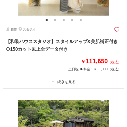
その他含むもの
美肌レタッチ付き！
正式な婚礼写真が撮影できます
新婦様のヘアセット&メイクももちろん込み！！
和装
スタジオ
髪飾りもついてるので、ご希望のヘアスタイルを教えてくださいね＾＾
【和装ハウススタジオ】スタイルアップ&美肌補正付き
◇150カット以上全データ付き
このプランで撮影可能な撮影レポート
撮影日：
2024年2月14日
111,650
￥
（税込）
撮影場所：
ハーバーランド
（兵庫）
土日祝UP料金：
￥11,000
（税込）
プラン詳細
相談予約する
撮影日の空き
来店・オンライン
を確認する
撮影料
新婦衣装1着
新郎衣装1着
着付け
ヘアメイク
小物一式
アルバム
データ 150 カット
台紙付写真