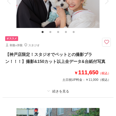
・全データ（美肌・スタイルアップ補正付き）
・新郎・新婦衣装(スタンダード)
・新婦ヘアメイク・アテンド
・アクセサリー類(ブーケ・グローブ・Yシャツ・靴・ヘッドアクセ・ネック
レス・イヤリング）
・ドレス・タキシード補正
オススメ
和装+洋装
スタジオ
【神戸店限定！スタジオでペットとの撮影プラ
このプランで撮影可能な撮影レポート
ン！！！】撮影&150カット以上全データ&台紙付写真
撮影日：
2026年3月10日
撮影場所：
ハーバーランド
（兵庫）
111,650
￥
（税込）
土日祝UP料金：
￥11,000
（税込）
相談予約する
撮影日の空き
プラン詳細
来店・オンライン
を確認する
撮影料
新婦衣装1着
新郎衣装1着