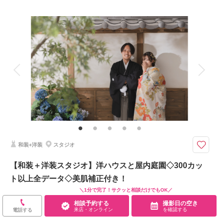
プラン詳細
撮影料
新婦衣装2着
新郎衣装2着
着付け
ヘアメイク
小物一式
相談予約する
撮影日の空き
来店・オンライン
を確認する
アルバム
データ 300 カット
台紙付写真
衣装追加
会食
挙式
家族と撮影
家族用衣装レンタル
ペットと撮影
洋装も和装も撮影できる！！
洋装も和装もが叶う！！ロケーションとスタジオが叶う！！
大満足プランです＾＾
和装+洋装
スタジオ
相談予約する
撮影日の空き
【和装＋洋装スタジオ】洋ハウスと屋内庭園◇300カッ
来店・オンライン
を確認する
ト以上全データ◇美肌補正付き！
＼1分で完了！サクッと相談だけでもOK／
188,100
￥
（税込）
相談予約する
撮影日の空き
来店・オンライン
を確認する
電話する
土日祝UP料金：
￥11,000
（税込）