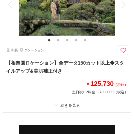
衣装追加
会食
挙式
家族と撮影
家族用衣装レンタル
ペットと撮影
おしゃれな家具とふたりだけの空間で
神戸店のスタジオ貸切！家具を使用したり、背景を変えたり、ライトの雰囲
気でも様々なバリエーション撮影ができる！持ち込みアイテムも無料なの
で、二人のお気に入りと一緒に撮影しましょう！
和装
ロケーション
このプランで撮影可能な撮影レポート
【相楽園ロケーション】全データ150カット以上◆スタ
撮影日：
2025年9月1日
イルアップ&美肌補正付き
撮影場所：
神戸ハーバーランド
（兵庫）
125,730
￥
（税込）
土日祝UP料金：
￥22,000
（税込）
相談予約する
撮影日の空き
来店・オンライン
を確認する
プラン詳細
撮影料
新婦衣装1着
新郎衣装1着