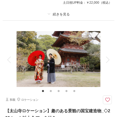
土日祝UP料金：
￥22,000
（税込）
相談予約する
撮影日の空き
プラン詳細
来店・オンライン
を確認する
撮影料
新婦衣装1着
新郎衣装1着
着付け
ヘアメイク
小物一式
アルバム
データ 200 カット
台紙付写真
衣装追加
会食
挙式
家族と撮影
家族用衣装レンタル
ペットと撮影
シーズン料金２万円がOFF!
境内は神聖な雰囲気のある本殿があり、極めて貴重な場所で撮影ができま
す!
＜基本料金に含まれるもの＞
和装
ロケーション
・全データ（美肌・スタイルアップ補正付き）
・新郎・新婦衣装(スタンダード)
【太山寺ロケーション】趣のある景観の国宝建造物_◇2
・新婦ヘアメイク・アテンド