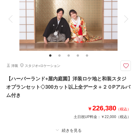
アルバム
データ 300 カット
台紙付写真
衣装追加
会食
挙式
家族と撮影
家族用衣装レンタル
ペットと撮影
砥峰高原ロケーション
春夏には新芽が青々としており、秋になるとベージュにその色を変えます。
特に秋のススキは穂先がふわりと咲き、風になびく姿や夕日に照らされる景
色は、息をのむ美しさ。まるでお二人だけの世界のようなウェディングフォ
トが撮影できます。
洋装
スタジオ+ロケーション
【ハーバーランド+屋内庭園】洋装ロケ地と和装スタジ
このプランで撮影可能な撮影レポート
オプランセット◇300カット以上全データ＋２０Pアルバ
撮影日：
2023年7月4日
ム付き
撮影場所：
砥峰高原
（兵庫）
226,380
￥
（税込）
土日祝UP料金：
￥22,000
（税込）
相談予約する
撮影日の空き
来店・オンライン
を確認する