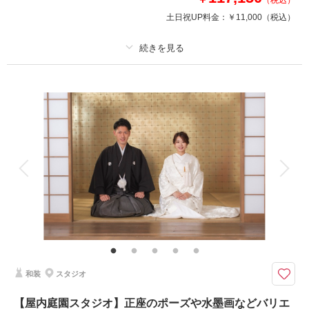
（税込）
このプランで撮影可能な撮影レポート
土日祝UP料金：
￥11,000
（税込）
撮影日：
2025年10月30日
撮影場所：
スタジオTVB神戸ハーバーランド店
（兵庫）
プラン詳細
撮影料
新婦衣装2着
新郎衣装1着
着付け
ヘアメイク
小物一式
相談予約する
撮影日の空き
来店・オンライン
を確認する
アルバム
データ 150 カット
台紙付写真
衣装追加
会食
挙式
家族と撮影
家族用衣装レンタル
ペットと撮影
その他含むもの
美肌レタッチ付き！
和装色打掛と白無垢を両方着て、たっぷり150カット撮影プラン！
和装のお色直しって意外と簡単ってご存知ですか？
和装
スタジオ
この機会に花嫁衣装の制覇しませんか＾＾
1日で２着撮影が叶う贅沢プランです。
【屋内庭園スタジオ】正座のポーズや水墨画などバリエ