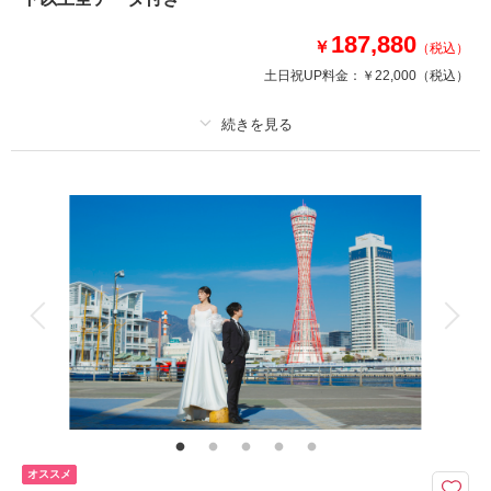
撮影日：
2026年3月30日
187,880
￥
（税込）
撮影場所：
花さじき
（兵庫）
土日祝UP料金：
￥22,000
（税込）
適用条件：
8月までの撮影でシーズンアップ料金11,000円OFF！
相談予約する
撮影日の空き
プラン詳細
来店・オンライン
を確認する
撮影料
新婦衣装1着
新郎衣装1着
着付け
ヘアメイク
小物一式
アルバム
データ 200 カット
台紙付写真
衣装追加
会食
挙式
家族と撮影
家族用衣装レンタル
ペットと撮影
舞子浜
浜辺を歩くふたり、サンセットが海に沈む瞬間。
そんな憧れの一枚、撮影致します。
オススメ