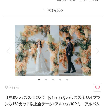
撮影日：
2025年1月12日
撮影場所：
スタジオTVB神戸店
（兵庫）
プラン詳細
撮影料
新婦衣装2着
新郎衣装2着
着付け
ヘアメイク
小物一式
相談予約する
撮影日の空き
来店・オンライン
を確認する
アルバム
データ 300 カット
台紙付写真
衣装追加
会食
挙式
家族と撮影
家族用衣装レンタル
ペットと撮影
その他含むもの
撮影料/ 着付け /出張費
和装も洋装も撮影できる、満足プラン
相楽園での和装ロケーション撮影とスタジオでのハウススタジオがセットの
スタジオ
お得なパックプラン。
【洋装ハウススタジオ】 おしゃれなハウススタジオプラ
ン◇150カット以上全データ+アルバム30Pミニアルバム
このプランで撮影可能な撮影レポート