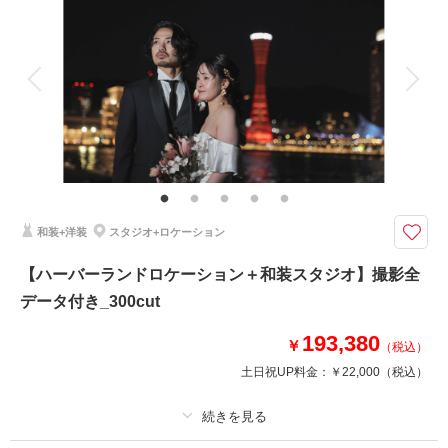
着付け
ヘアメイク
小物一式
アルバム
データ 150 カット
台紙付写真
衣装追加
会食
挙式
家族と撮影
家族用衣装レンタル
ペットと撮影
その他含むもの
着付け/出張費/写真台紙１冊
たっぷり150カット以上の全データ付き、写真台紙も一冊ついてくる！
四季を感じられる純和風の日本庭園や公園など。
和装+洋装
スタジオ+ロケーション
ロケーション場所は、ご希望に合わせてスタッフが丁寧にご案内いたしま
す！
【ハーバーランドロケーション＋和装スタジオ】撮影全
色打掛や白無垢を着て王道の結婚写真を撮りたい方に選んでいただきたいプ
データ付き_300cut
ランです。
193,380
￥
（税込）
このプランで撮影可能な撮影レポート
土日祝UP料金：
￥22,000
（税込）
撮影日：
2026年4月11日
撮影場所：
相楽園
（兵庫）