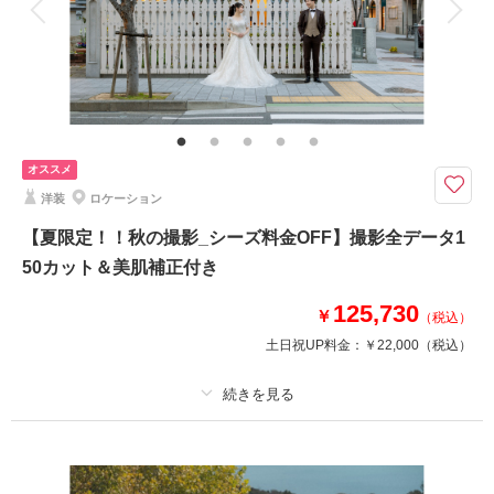
衣装追加
会食
挙式
家族と撮影
家族用衣装レンタル
ペットと撮影
相楽園ロケーション撮影
神戸店から車で10分の場所に有りツツジの名所として、知られている日本
庭園での撮影です。
オススメ
洋装
ロケーション
このプランで撮影可能な撮影レポート
【夏限定！！秋の撮影_シーズ料金OFF】撮影全データ1
撮影日：
2025年5月7日
50カット＆美肌補正付き
撮影場所：
スタジオTVB神戸
（兵庫）
125,730
￥
（税込）
土日祝UP料金：
￥22,000
（税込）
相談予約する
撮影日の空き
来店・オンライン
を確認する
プラン詳細
撮影料
新婦衣装1着
新郎衣装1着