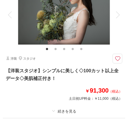
アルバム
データ 100 カット
台紙付写真
衣装追加
会食
挙式
家族と撮影
家族用衣装レンタル
ペットと撮影
和装スタジオ
日本の伝統スタイル 和装のスタジオ撮影です。
色打掛もしくは白無垢のどちらかでお選び頂いたお衣装で撮影が出来ます。
撮影時間は約１時間です。
洋装
スタジオ
【洋装スタジオ】シンプルに美しく◇100カット以上全
データ◇美肌補正付き！
このプランで撮影可能な撮影レポート
91,300
￥
（税込）
撮影日：
2023年3月29日
撮影場所：
スタジオTVB神戸ハーバーランド店
土日祝UP料金：
￥11,000
（税込）
（兵庫）
プラン詳細