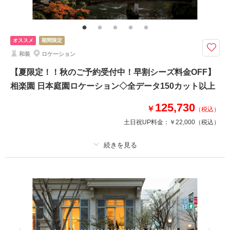
家族・友人と撮影
チャペルでの撮影
オススメ
期間限定
和装
ロケーション
【夏限定！！秋のご予約受付中！早割シーズ料金OFF】
相楽園 日本庭園ロケーション◇全データ150カット以上
125,730
￥
（税込）
土日祝UP料金：
￥22,000
（税込）
適用条件：
2026年8月末までにお申し込みのお客様対象 ※全データ購入の場合
プラン詳細
撮影料
新婦衣装1着
新郎衣装1着
着付け
ヘアメイク
小物一式
アルバム 20 P
データ 150 カット
台紙付写真