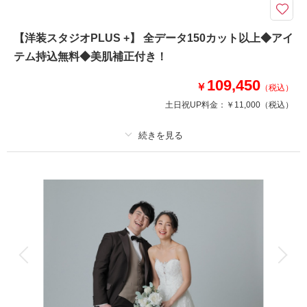
このプランで撮影可能な撮影レポート
【洋装スタジオPLUS +】 全データ150カット以上◆アイ
撮影日：
2026年3月23日
テム持込無料◆美肌補正付き！
撮影場所：
神戸ハーバーランドumie
（兵庫）
109,450
￥
（税込）
土日祝UP料金：
￥11,000
（税込）
相談予約する
撮影日の空き
来店・オンライン
を確認する
プラン詳細
撮影料
新婦衣装1着
新郎衣装1着
着付け
ヘアメイク
小物一式
アルバム
データ 150 カット
台紙付写真
衣装追加
会食
挙式
家族と撮影
家族用衣装レンタル
ペットと撮影
おしゃれなシンプルスタジオプラン