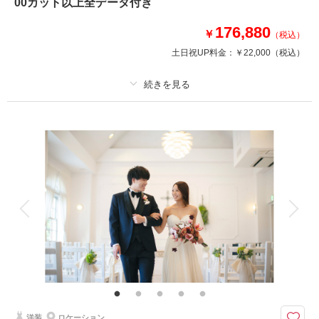
・衣装小物・髪飾り(和装)
00カット以上全データ付き
・着付け
176,880
￥
（税込）
土日祝UP料金：
￥22,000
（税込）
相談予約する
撮影日の空き
来店・オンライン
を確認する
プラン詳細
撮影料
新婦衣装1着
新郎衣装1着
着付け
ヘアメイク
小物一式
アルバム
データ 200 カット
台紙付写真
衣装追加
会食
挙式
家族と撮影
家族用衣装レンタル
ペットと撮影
境内は神聖な雰囲気のある本殿があり、極めて貴重な場所で撮影ができま
す!
＜基本料金に含まれるもの＞
・全データ（美肌・スタイルアップ補正付き）
・新郎・新婦衣装(スタンダード)
洋装
ロケーション