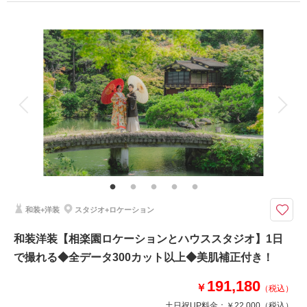
プラン詳細
撮影料
新婦衣装2着
新郎衣装2着
着付け
ヘアメイク
小物一式
アルバム
データ 300 カット
台紙付写真
衣装追加
会食
挙式
家族と撮影
家族用衣装レンタル
ペットと撮影
その他含むもの
アクセサリ一式 / 補正 / スタジオ使用 / 出張費 / 写真台紙１冊
ドレス・和装両方込みのお得なパック料金！ハーバーランドのロケ・室内に
日本庭園を再現した和風スタジオで写真が残せるプラン
和装+洋装
スタジオ+ロケーション
ハーバーロケーション撮影と和装屋内庭園での撮影のお得なパックプラン
ロケーション撮影ではデートの雰囲気を楽しみながら
和装洋装【相楽園ロケーションとハウススタジオ】1日
和装の日本庭園型スタジオでは、人目や天候を気にせずにお二人らしく撮影
で撮れる◆全データ300カット以上◆美肌補正付き！
頂けます。
191,180
￥
（税込）
このプランで撮影可能な撮影レポート
土日祝UP料金：
￥22,000
（税込）