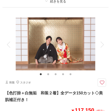
相談予約する
撮影日の空き
来店・オンライン
を確認する
プラン詳細
撮影料
新婦衣装2着
新郎衣装1着
着付け
ヘアメイク
小物一式
アルバム
データ 150 カット
台紙付写真
衣装追加
会食
挙式
家族と撮影
家族用衣装レンタル
ペットと撮影
その他含むもの
美肌&スタイルアップレタッチ付き
たっぷり150カット撮影、ウエディングドレスとカラードレスが両方着れ
る！
和装
スタジオ
せっかくの機会なので、ウエディングドレスもカラードレスも両方写真に残
しませんか？
【色打掛＋白無垢 和装２着】全データ150カット◇美
1日で２着の撮影が叶う、神戸店スタジオ贅沢プランです。
肌補正付き！
ドレスの雰囲気に合わせてスタジオをチョイスしよう！
117,150
￥