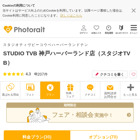
Cookieの利用について
当サイトはサービス向上のためCookieを利用しています。以降ページ遷移した場合は、
Cookie利用に同意したことになります。
詳しくはこちら
スタジオティヴビーコウベハーバーランドテン
STUDIO TVB 神戸ハーバーランド店（スタジオTV
B）
4.3
207
件
クチコミを書く
特典・
資料請求
選ばれる理由
フォト
プラン
クチコミ
もっと見る
フェア
お問合せ
期間限定
撮影レポート
フォトグラファー
フェア・相談会
実施中！
衣装
ムービー
オプション
ブログ
料金プラン(30)
オプション(70)