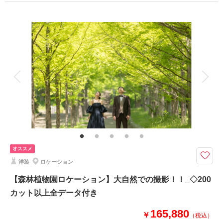
プラン詳細
撮影料
新婦衣装1着
新郎衣装1着
相談予約する
撮影日の空き
着付け
ヘアメイク
小物一式
来店・オンライン
を確認する
アルバム
データ 150 カット
台紙付写真
衣装追加
会食
挙式
家族と撮影
家族用衣装レンタル
ペットと撮影
飾らないふたりの“いつもの空気”を大切にする街ブラ撮影プラン。
お二人の思い出の街をゆっくり散歩しながら、自然な笑顔やふとした瞬間を
写真に残します。
構えすぎないフォトウェディングをお探しの方にぴったりです。
オススメ
洋装
ロケーション
【森林植物園ロケーション】大自然での撮影！！_◇200
このプランで撮影可能な撮影レポート
カット以上全データ付き
撮影日：
2024年6月7日
165,880
撮影場所：
スタジオTVB神戸ハーバーランド店
￥
（税込）
（兵庫）