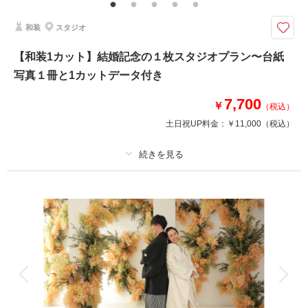
ウェルカムボードやご結婚報告にぴったりの婚礼和装写真
TVBならではの屋内庭園スタジオ。
和装
スタジオ
神戸店には和室はもちろん、石畳や梅の水墨画など、室内だけどいろんなバ
リエーションで撮影できるので、お楽しみいただけます。
【和装1カット】結婚記念の１枚スタジオプラン〜台紙
写真１冊と1カットデータ付き
このプランで撮影可能な撮影レポート
7,700
￥
（税込）
撮影日：
2026年5月20日
土日祝UP料金：
￥11,000
（税込）
撮影場所：
神戸ハーバーランド店
（兵庫）
プラン詳細
相談予約する
撮影日の空き
撮影料
新婦衣装1着
新郎衣装1着
来店・オンライン
を確認する
着付け
ヘアメイク
小物一式
アルバム
データ 1 カット
台紙付写真
衣装追加
会食
挙式
家族と撮影
家族用衣装レンタル
ペットと撮影