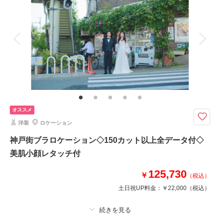
着付け
ヘアメイク
小物一式
アルバム
データ 150 カット
台紙付写真
衣装追加
会食
挙式
家族と撮影
家族用衣装レンタル
ペットと撮影
大切なペット迎える特別なフォトウエディングを・・
愛犬、愛猫やご家族様もウェディングフォトに参加いただけます♪
＜基本料金に含まれるもの＞
・全データ（美肌・スタイルアップ補正付き）
オススメ
・新郎・新婦衣装(スタンダード)
洋装
ロケーション
・新婦ヘアメイク・アテンド
・衣装小物・髪飾り(和装)
神戸街ブラロケーション◇150カット以上全データ付◇
・着付け
美肌小顔レタッチ付
125,730
￥
このプランで撮影可能な撮影レポート
（税込）
土日祝UP料金：
￥22,000
（税込）
撮影日：
2023年12月8日
撮影場所：
スタジオTVB神戸店
（兵庫）