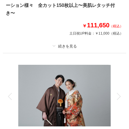
ーション様々 全カット150枚以上〜美肌レタッチ付
このプランで撮影可能な撮影レポート
き〜
撮影日：
2026年4月3日
111,650
￥
撮影場所：
神戸ハーバーランド
（兵庫）
（税込）
土日祝UP料金：
￥11,000
（税込）
プラン詳細
相談予約する
撮影日の空き
来店・オンライン
を確認する
撮影料
新婦衣装1着
新郎衣装1着
着付け
ヘアメイク
小物一式
アルバム
データ 150 カット
台紙付写真
衣装追加
会食
挙式
家族と撮影
家族用衣装レンタル
ペットと撮影
その他含むもの
髪飾り/ / スタジオ使用 / スタイルアップ美肌レタッチ付き