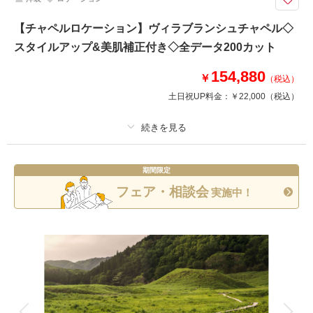
・新婦ヘアメイク・アテンド
・衣装小物・髪飾り(和装)
【チャペルロケーション】ヴィラブランシュチャペル◇
・着付け
スタイルアップ&美肌補正付き◇全データ200カット
このプランで撮影可能な撮影レポート
154,880
￥
（税込）
撮影日：
2025年12月3日
土日祝UP料金：
￥22,000
（税込）
撮影場所：
スタジオTVB神戸
（兵庫）
プラン詳細
期間限定
撮影料
新婦衣装1着
新郎衣装1着
相談予約する
撮影日の空き
フェア・相談会
実施中！
来店・オンライン
を確認する
着付け
ヘアメイク
小物一式
アルバム
データ 200 カット
台紙付写真
衣装追加
会食
挙式
家族と撮影
家族用衣装レンタル
ペットと撮影
その他含むもの
スタイルアップ、美肌補正付き