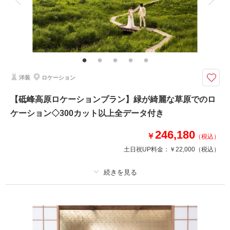
緑に囲まれた可愛いチャペルでのロケーション撮影
ご家族様と一緒に特別なウエディングフォトを・・・
＜基本料金に含まれるもの＞
・全データ（美肌・スタイルアップ補正付き）
・新郎・新婦衣装(スタンダード)
・新婦ヘアメイク・アテンド
洋装
ロケーション
・アクセサリー
・ブーケ・ブートニア
【砥峰高原ロケーションプラン】緑が綺麗な草原でのロ
・ドレス・タキシード補正
ケーション◇300カット以上全データ付き
このプランで撮影可能な撮影レポート
246,180
￥
（税込）
撮影日：
2024年2月29日
土日祝UP料金：
￥22,000
（税込）
撮影場所：
ヴィラブランシュ
（兵庫）
プラン詳細
撮影料
新婦衣装1着
新郎衣装1着
相談予約する
撮影日の空き
来店・オンライン
を確認する
着付け
ヘアメイク
小物一式