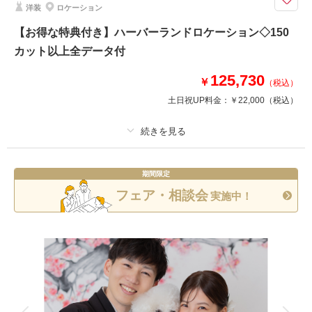
このプランで撮影可能な撮影レポート
洋装
ロケーション
【お得な特典付き】ハーバーランドロケーション◇150
撮影日：
2025年7月22日
撮影場所：
スタジオTVB神戸ハーバーランド店
カット以上全データ付
（大阪）
125,730
￥
（税込）
土日祝UP料金：
￥22,000
（税込）
相談予約する
撮影日の空き
来店・オンライン
を確認する
プラン詳細
期間限定
撮影料
新婦衣装1着
新郎衣装1着
フェア・相談会
実施中！
着付け
ヘアメイク
小物一式
アルバム
データ 150 カット
台紙付写真
衣装追加
会食
挙式
家族と撮影
家族用衣装レンタル
ペットと撮影
神戸のシンボルである、ハーバーランドで撮るウェディングフォト
＜基本料金に含まれるもの＞