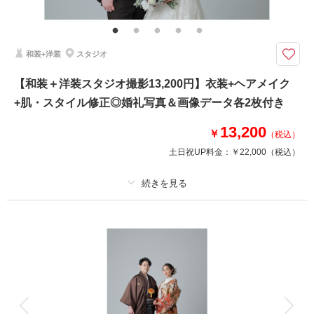
シンプルな背景が「おふたりらしさ」を輝かせる
正統派洋装スタジオプランに、撮影時間とカット数を追加したプランです。
たくさん残せるので、個性あふれるお写真も残せます。
和装+洋装
スタジオ
スタジオ撮影をもっと自由に。ウェディングフォトをもっとオシャレに。
【和装＋洋装スタジオ撮影13,200円】衣装+ヘアメイク
このプランで撮影可能な撮影レポート
+肌・スタイル修正◎婚礼写真＆画像データ各2枚付き
撮影日：
2025年10月14日
13,200
￥
（税込）
撮影場所：
神戸ハーバーランド店
（兵庫）
土日祝UP料金：
￥22,000
（税込）
プラン詳細
相談予約する
撮影日の空き
来店・オンライン
を確認する
撮影料
新婦衣装2着
新郎衣装2着
着付け
ヘアメイク
小物一式
アルバム
データ 2 カット
台紙付写真
衣装追加
会食
挙式