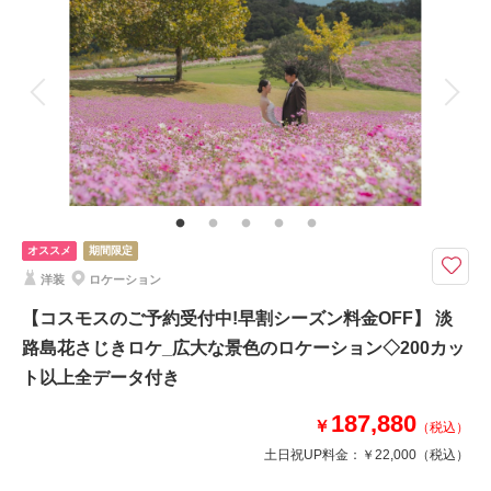
着付け
ヘアメイク
小物一式
アルバム
データ 150 カット
台紙付写真
衣装追加
会食
挙式
家族と撮影
家族用衣装レンタル
ペットと撮影
その他含むもの
小物アクセサリー / ドレス補正無料 / 美肌レタッチ補正付き
おしゃれなお店やレトロな建物と現代の建物が融合し町並みロケーション！
ペットやご家族様、マイカーでも撮影も可能でございます！！
オススメ
期間限定
洋装
ロケーション
＜基本料金に含まれるもの＞
・全データ（美肌・スタイルアップ補正付き）
【コスモスのご予約受付中!早割シーズン料金OFF】 淡
・新郎・新婦衣装(スタンダード)
路島花さじきロケ_広大な景色のロケーション◇200カッ
・新婦ヘアメイク・アテンド
ト以上全データ付き
・アクセサリー
・ブーケ・ブートニア
187,880
￥
・ドレス・タキシード補正
（税込）
土日祝UP料金：
￥22,000
（税込）
このプランで撮影可能な撮影レポート