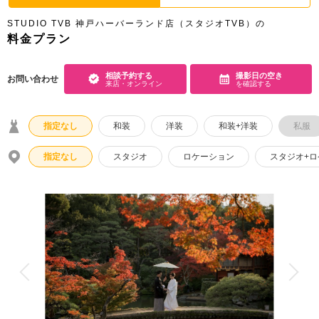
アクセス/TEL
スタジオトップ
STUDIO TVB 神戸ハーバーランド店（スタジオTVB）の
料金プラン
こだわりポイント
相談予約する
撮影日の空き
お問い合わせ
来店・オンライン
を確認する
指定なし
和装
洋装
和装+洋装
私服
指定なし
スタジオ
ロケーション
スタジオ+
夜景での撮影
ペットと撮影
海での撮影
豊富なドレス
庭園での撮影
3万円以下のプラン
マタニティフォト
豊富なカラードレス
スタジオでの撮影
豊富な色打掛・着物