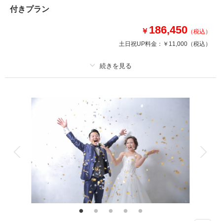
付きプラン
撮影日：
2025年5月1日
撮影場所：
スタジオTVB神戸店
（兵庫）
186,450
￥
（税込）
土日祝UP料金：
￥11,000
（税込）
相談予約する
撮影日の空き
来店・オンライン
を確認する
プラン詳細
撮影料
新婦衣装1着
新郎衣装1着
着付け
ヘアメイク
小物一式
アルバム 30 P
データ 150 カット
台紙付写真
衣装追加
会食
挙式
家族と撮影
家族用衣装レンタル
ペットと撮影
洋装ハウススタジオ 150カット以上全データ+アルバム30Pミニアルバム付
きプラン
洋装ハウススタジオの全データ+ アルバム付きのプランです。ハイクオリテ
ィのアルバムにご両家様用のミニアルバムが付いて来ます。