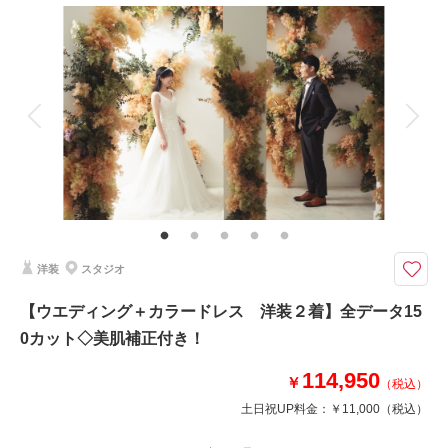
相談予約する
撮影日の空き
撮影料
新婦衣装1着
新郎衣装1着
来店・オンライン
を確認する
着付け
ヘアメイク
小物一式
アルバム
データ 100 カット
台紙付写真
衣装追加
会食
挙式
家族と撮影
家族用衣装レンタル
ペットと撮影
定番の無地シンプルな背景を活かしての撮影
シンプルな撮影をご希望の方にはおすすめプランです。
スクリーンの無地背景の上で、100カット以上のお写真をお撮り致します。
洋装
スタジオ
このプランで撮影可能な撮影レポート
【ウエディング＋カラードレス 洋装２着】全データ15
撮影日：
2022年10月23日
0カット◇美肌補正付き！
撮影場所：
スタジオTVB神戸ハーバーランド店
（兵庫）
114,950
￥
（税込）
土日祝UP料金：
￥11,000
（税込）