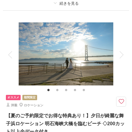
適用条件：
2026年8月末までにお申し込みのお客様対象 ※全データ購入の場合
撮影日：
2026年6月12日
撮影場所：
居留地
（兵庫）
プラン詳細
撮影料
新婦衣装1着
新郎衣装1着
着付け
ヘアメイク
小物一式
アルバム
データ 200 カット
台紙付写真
相談予約する
撮影日の空き
来店・オンライン
を確認する
衣装追加
会食
挙式
家族と撮影
家族用衣装レンタル
ペットと撮影
その他含むもの
スタイルアップ、美肌補正付き
淡路島 花さじき撮影
オススメ
期間限定
神戸から車で45分の場所にある淡路島でのお花畑撮影プランです。
洋装
ロケーション
春は菜の花やポピー、夏はひまわり、秋にはコスモスと季節ごとの主役のお
花と季節を彩る沢山のお花畑での撮影です。
【夏のご予約限定でお得な特典あり！】夕日が綺麗な舞
子浜ロケーション 明石海峡大橋を臨むビーチ ◇200カッ
このプランで撮影可能な撮影レポート
ト以上全データ付き