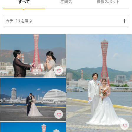
すべて
雰囲気
撮影スポット
アクセス/TEL
スタジオトップ
こだわりポイント
カテゴリを選ぶ
夜景での撮影
ペットと撮影
海での撮影
豊富なドレス
庭園での撮影
3万円以下のプラン
マタニティフォト
豊富なカラードレス
スタジオでの撮影
豊富な色打掛・着物