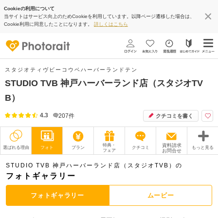
Cookieの利用について
当サイトはサービス向上のためCookieを利用しています。以降ページ遷移した場合は、
Cookie利用に同意したことになります。
詳しくはこちら
スタジオティヴビーコウベハーバーランドテン
STUDIO TVB 神戸ハーバーランド店（スタジオTV
B）
4.3
207
件
クチコミを書く
特典・
資料請求
選ばれる理由
フォト
プラン
クチコミ
もっと見る
フェア
お問合せ
撮影レポート
フォトグラファー
STUDIO TVB 神戸ハーバーランド店（スタジオTVB）の
フォトギャラリー
衣装
ムービー
フォトギャラリー
ムービー
オプション
ブログ