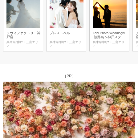
ラヴィファクトリー神
プレストベル
Tabi Photo Wedding®︎
戸店
-淡路島＆神戸スタジ
オ-
兵庫県/神戸・三宮エリ
兵庫県/神戸・三宮エリ
兵庫県/神戸・三宮エリ
ア
ア
ア
［PR］