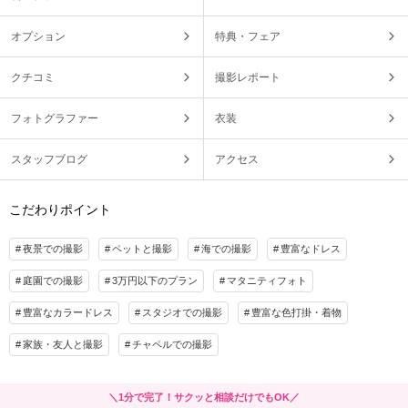
オプション
特典・フェア
クチコミ
撮影レポート
フォトグラファー
衣装
スタッフブログ
アクセス
こだわりポイント
夜景での撮影
ペットと撮影
海での撮影
豊富なドレス
庭園での撮影
3万円以下のプラン
マタニティフォト
豊富なカラードレス
スタジオでの撮影
豊富な色打掛・着物
家族・友人と撮影
チャペルでの撮影
＼1分で完了！サクッと相談だけでもOK／