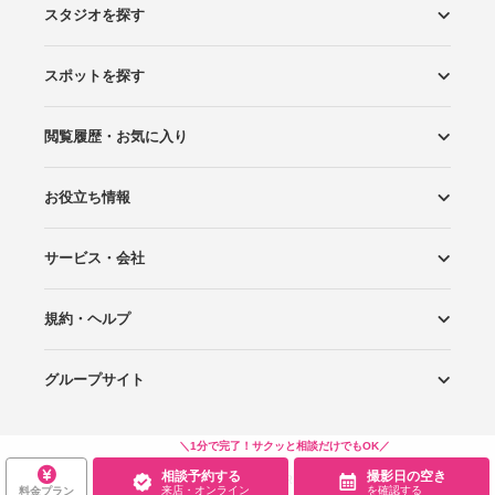
スタジオを探す
スポットを探す
エリアから探す
こだわりから探す
NEW PHOTO STYLE
プランから探す
フォトタイプ診断
フォトグラファーから探す
国内リゾートから探す
閲覧履歴・お気に入り
ロケーションから探す
スタジオから探す
お役立ち情報
閲覧スタジオ
お気に入り
サービス・会社
Wedding Photo マガジン
はじめてガイド
規約・ヘルプ
Photoraitとは
スタジオの掲載について
お問い合わせ
運営会社
サイトマップ
グループサイト
プライバシーポリシー
利用規約
ヘルプ
Wedding Park
Wedding Park 海外
Ringraph
＼1分で完了！サクッと相談だけでもOK／
相談予約する
撮影日の空き
Copyright
©
WEDDING PARK CO.,LTD.
来店・オンライン
を確認する
料金プラン