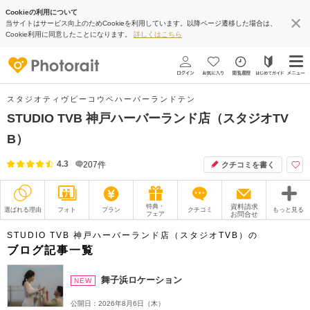
Cookieの利用について
当サイトはサービス向上のためCookieを利用しています。以降ページ遷移した場合は、
Cookie利用に同意したことになります。
詳しくはこちら
スタジオティヴビーコウベハーバーランドテン
STUDIO TVB 神戸ハーバーランド店（スタジオTV
B）
4.3
207
件
クチコミを書く
特典・
資料請求
選ばれる理由
フォト
プラン
クチコミ
もっと見る
フェア
お問合せ
撮影レポート
フォトグラファー
STUDIO TVB 神戸ハーバーランド店（スタジオTVB）の
ブログ記事一覧
衣装
ムービー
舞子浜ロケーション
NEW
オプション
ブログ
公開日：2026年8月6日（木）