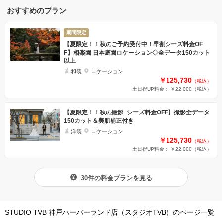
おすすめのプラン
期間限定
【夏限定！！秋のご予約受付中！早割シーズ料金OF
F】相楽園 日本庭園ロケーション◇全データ150カット
以上
和装
ロケーション
￥125,730
（税込）
土日祝UP料金： ￥22,000
（税込）
【夏限定！！秋の撮影_シーズ料金OFF】撮影全データ
150カット＆美肌補正付き
洋装
ロケーション
￥125,730
（税込）
土日祝UP料金： ￥22,000
（税込）
30件の料金プランを見る
STUDIO TVB 神戸ハーバーランド店（スタジオTVB）のページ一覧