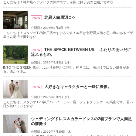
こんにちは！神戸店ヘアメイクの関本です。今回は舞子浜のご紹介です◎
アクセス/TEL
スタジオトップ
こだわりポイント
北異人館周辺ロケ
NEW
公開日：2026年8月4日（火）
こんにちは！スタジオTVB神戸店のすひろです！本日は北野異人館と思い出のあるピザ
屋さん周辺で撮影をい...
THE SPACE BETWEEN US. ふたりのあいだに
NEW
流れるもの。
公開日：2026年8月3日（月）
INTO THE GREEN.森が、ふたりを静かに包む。神戸には、海だけではない風景があ
夜景での撮影
ペットと撮影
る。街から少...
大好きなキャラクターと一緒に撮影。
NEW
公開日：2026年8月2日（日）
こんにちは。スタジオTVB神戸ハーバーランド店、フォトグラファーの高山です。暑い
日が続いていますが、...
海での撮影
豊富なドレス
ウェディングドレス＆カラードレスの2着プランで大満足
の前撮り
庭園での撮影
3万円以下のプラン
マタニティフォト
公開日：2026年7月30日（木）
豊富なカラードレス
スタジオでの撮影
豊富な色打掛・着物