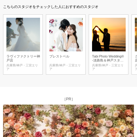
こちらのスタジオをチェックした人におすすめのスタジオ
ラヴィファクトリー神
プレストベル
Tabi Photo Wedding®︎
戸店
-淡路島＆神戸スタジ
オ-
兵庫県/神戸・三宮エリ
兵庫県/神戸・三宮エリ
兵庫県/神戸・三宮エリ
ア
ア
ア
［PR］