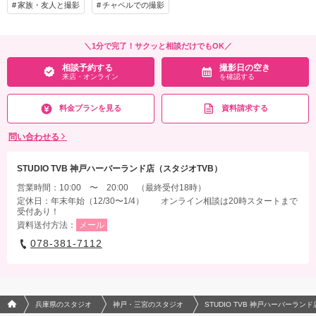
家族・友人と撮影
チャペルでの撮影
＼1分で完了！サクッと相談だけでもOK／
相談予約する
撮影日の空き
来店・オンライン
を確認する
料金プランを見る
資料請求する
問い合わせる
STUDIO TVB 神戸ハーバーランド店（スタジオTVB）
営業時間：10:00 〜 20:00 （最終受付18時）
定休日：年末年始（12/30〜1/4） オンライン相談は20時スタートまで
受付あり！
資料送付方法：
メール
078-381-7112
フォトウエディング/結婚写真のPhotorait ホーム
兵庫県のスタジオ
神戸・三宮のスタジオ
STUDIO TVB 神戸ハーバーラン