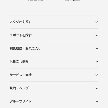
スタジオを探す
スポットを探す
エリアから探す
こだわりから探す
NEW PHOTO STYLE
プランから探す
フォトタイプ診断
フォトグラファーから探す
国内リゾートから探す
閲覧履歴・お気に入り
ロケーションから探す
スタジオから探す
お役立ち情報
閲覧スタジオ
お気に入り
サービス・会社
Wedding Photo マガジン
はじめてガイド
規約・ヘルプ
Photoraitとは
スタジオの掲載について
お問い合わせ
運営会社
サイトマップ
グループサイト
プライバシーポリシー
利用規約
ヘルプ