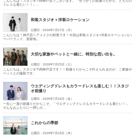
こんにちは！スタジオTVB神戸店でございます。「せっかくの前撮りだから、どちらの
ドレスも着たい！！」...
家族・友人と撮影
チャペルでの撮影
和装スタジオ＋洋装ロケーション
公開日：2026年7月27日（月）
こんにちは！神戸店ヘアメイクの村尾です！今回は和装スタジオ+洋装ロケーション(ハ
ーバーランド、居留地...
大切な家族やペットと一緒に、特別な思い出を。
公開日：2026年7月25日（土）
こんにちは。スタジオTVB神戸店です！！前撮りだからこそ叶えられるのが、ご家族や
ペットとの撮影です。
ウエディングドレスもカラードレスも楽しむ！！スタジ
オ前撮り
公開日：2026年7月24日（金）
一生に一度の前撮りだからこそ、「ウエディングドレスもカラードレスも着たい！」
そんなおふたりに一押しの...
これからの季節
公開日：2026年7月16日（木）