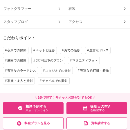
フォトグラファー
衣装
スタッフブログ
アクセス
こだわりポイント
夜景での撮影
ペットと撮影
海での撮影
豊富なドレス
庭園での撮影
3万円以下のプラン
マタニティフォト
豊富なカラードレス
スタジオでの撮影
豊富な色打掛・着物
家族・友人と撮影
チャペルでの撮影
＼1分で完了！サクッと相談だけでもOK／
相談予約する
撮影日の空き
来店・オンライン
を確認する
料金プランを見る
資料請求する