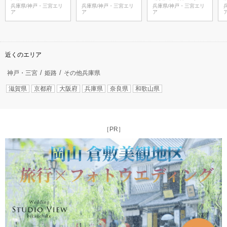
オ-
兵庫県/神戸・三宮エリ
兵庫県/神戸・三宮エリ
兵庫県/神戸・三宮エリ
ア
ア
ア
近くのエリア
神戸・三宮
姫路
その他兵庫県
滋賀県
京都府
大阪府
兵庫県
奈良県
和歌山県
［PR］