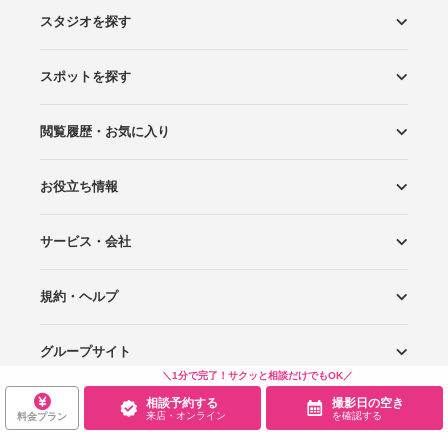
スタジオを探す
スポットを探す
エリアから探す
こだわりから探す
NEW PHOTO STYLE
プランから探す
フォトタイプ診断
フォトグラファーから探す
国内リゾートから探す
閲覧履歴・お気に入り
ロケーションから探す
スタジオから探す
お役立ち情報
閲覧スタジオ
お気に入り
サービス・会社
Wedding Photo マガジン
はじめてガイド
規約・ヘルプ
Photoraitとは
スタジオの掲載について
お問い合わせ
運営会社
サイトマップ
グループサイト
プライバシーポリシー
利用規約
ヘルプ
＼1分で完了！サクッと相談だけでもOK／
相談予約する
撮影日の空き
Wedding Park
Wedding Park 海外
Ringraph
来店・オンライン
を確認する
料金プラン
Copyright
©
WEDDING PARK CO.,LTD.