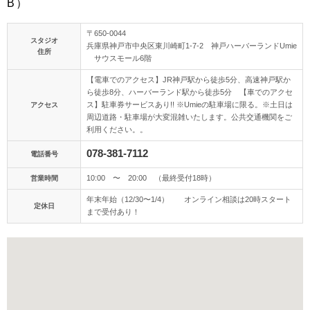
B）
アクセス/TEL
スタジオトップ
〒650-0044
スタジオ
兵庫県神戸市中央区東川崎町1-7-2 神戸ハーバーランドUmie
住所
こだわりポイント
サウスモール6階
【電車でのアクセス】JR神戸駅から徒歩5分、高速神戸駅か
ら徒歩8分、ハーバーランド駅から徒歩5分 【車でのアクセ
ス】駐車券サービスあり!! ※Umieの駐車場に限る。※土日は
アクセス
周辺道路・駐車場が大変混雑いたします。公共交通機関をご
利用ください。。
078-381-7112
電話番号
夜景での撮影
ペットと撮影
10:00 〜 20:00 （最終受付18時）
営業時間
年末年始（12/30〜1/4） オンライン相談は20時スタート
定休日
まで受付あり！
海での撮影
豊富なドレス
庭園での撮影
3万円以下のプラン
マタニティフォト