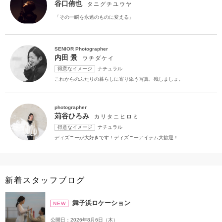
谷口侑也
タニグチユウヤ
「その一瞬を永遠のものに変える」
SENIOR Photographer
内田 景
ウチダケイ
得意なイメージ
ナチュラル
これからのふたりの暮らしに寄り添う写真、残しましょ。
photographer
苅谷ひろみ
カリタニヒロミ
得意なイメージ
ナチュラル
ディズニーが大好きです！ディズニーアイテム大歓迎！
新着スタッフブログ
舞子浜ロケーション
NEW
公開日：2026年8月6日（木）