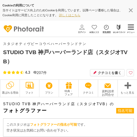
Cookieの利用について
当サイトはサービス向上のためCookieを利用しています。以降ページ遷移した場合は、
Cookie利用に同意したことになります。
詳しくはこちら
スタジオティヴビーコウベハーバーランドテン
STUDIO TVB 神戸ハーバーランド店（スタジオTV
B）
4.3
207
件
クチコミを書く
特典・
資料請求
選ばれる理由
フォト
プラン
クチコミ
もっと見る
フェア
お問合せ
撮影レポート
フォトグラファー
STUDIO TVB 神戸ハーバーランド店（スタジオTVB）の
フォトグラファー
指名可能
衣装
ムービー
このスタジオは
フォトグラファーの指名が可能
です。
オプション
ブログ
空き状況はお気軽にお問い合わせ下さい。