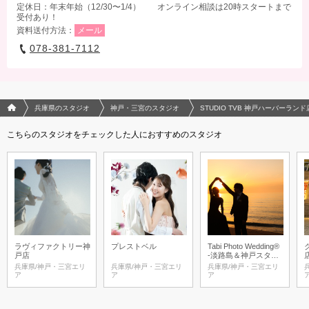
定休日：年末年始（12/30〜1/4） オンライン相談は20時スタートまで
受付あり！
資料送付方法：
メール
078-381-7112
フォトウエディング/結婚写真のPhotorait ホーム
兵庫県のスタジオ
神戸・三宮のスタジオ
STUDIO TVB 神戸ハーバーラン
こちらのスタジオをチェックした人におすすめのスタジオ
ラヴィファクトリー神
プレストベル
Tabi Photo Wedding®︎
戸店
-淡路島＆神戸スタジ
オ-
兵庫県/神戸・三宮エリ
兵庫県/神戸・三宮エリ
兵庫県/神戸・三宮エリ
ア
ア
ア