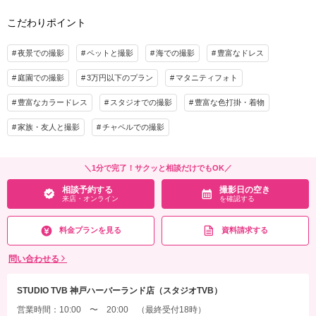
こだわりポイント
夜景での撮影
ペットと撮影
海での撮影
豊富なドレス
庭園での撮影
3万円以下のプラン
マタニティフォト
豊富なカラードレス
スタジオでの撮影
豊富な色打掛・着物
家族・友人と撮影
チャペルでの撮影
＼1分で完了！サクッと相談だけでもOK／
相談予約する
撮影日の空き
来店・オンライン
を確認する
料金プランを見る
資料請求する
問い合わせる
STUDIO TVB 神戸ハーバーランド店（スタジオTVB）
営業時間：10:00 〜 20:00 （最終受付18時）