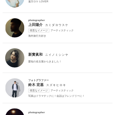
遠方ロケ LOVER
家族・友人と撮影
チャペルでの撮影
photographer
上田陽介
カミダヨウスケ
得意なイメージ
アーティスティック
海外旅行大好き
新實眞和
ニイノミシンヤ
愛知の名古屋からきました！
フォトグラファー
鈴木 宏基
スズキヒロキ
得意なイメージ
アーティスティック
写真はドラマチックに！会話はフレンドリーに！
photographer