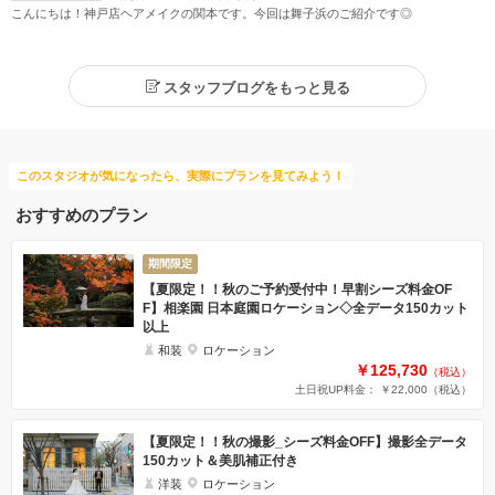
こんにちは！神戸店ヘアメイクの関本です。今回は舞子浜のご紹介です◎
スタッフブログをもっと見る
このスタジオが気になったら、実際にプランを見てみよう！
おすすめのプラン
期間限定
【夏限定！！秋のご予約受付中！早割シーズ料金OF
F】相楽園 日本庭園ロケーション◇全データ150カット
以上
和装
ロケーション
￥125,730
（税込）
土日祝UP料金： ￥22,000
（税込）
【夏限定！！秋の撮影_シーズ料金OFF】撮影全データ
150カット＆美肌補正付き
洋装
ロケーション