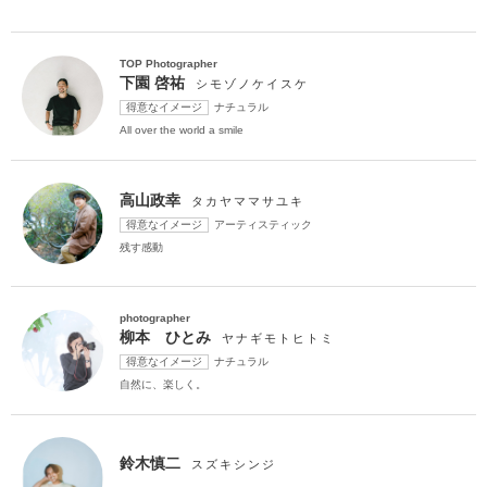
アクセス/TEL
スタジオトップ
こだわりポイント
TOP Photographer
下園 啓祐
シモゾノケイスケ
得意なイメージ
ナチュラル
All over the world a smile
高山政幸
タカヤママサユキ
得意なイメージ
アーティスティック
夜景での撮影
ペットと撮影
残す感動
photographer
柳本 ひとみ
ヤナギモトヒトミ
得意なイメージ
ナチュラル
自然に、楽しく。
海での撮影
豊富なドレス
庭園での撮影
3万円以下のプラン
マタニティフォト
鈴木慎二
スズキシンジ
豊富なカラードレス
スタジオでの撮影
豊富な色打掛・着物