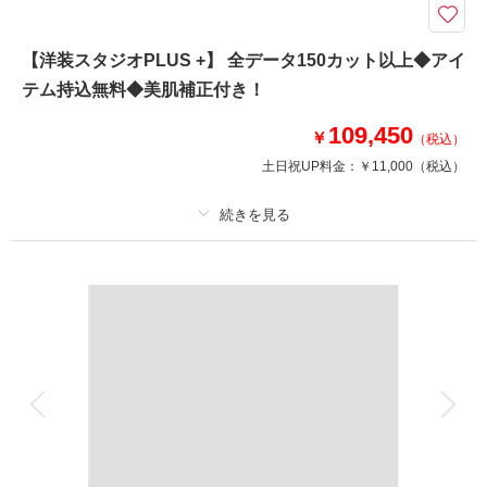
このプランで撮影可能な撮影レポート
【洋装スタジオPLUS +】 全データ150カット以上◆アイ
撮影日：
2026年3月23日
テム持込無料◆美肌補正付き！
撮影場所：
神戸ハーバーランドumie
（兵庫）
109,450
￥
（税込）
土日祝UP料金：
￥11,000
（税込）
相談予約する
撮影日の空き
来店・オンライン
を確認する
プラン詳細
撮影料
新婦衣装1着
新郎衣装1着
着付け
ヘアメイク
小物一式
アルバム
データ 150 カット
台紙付写真
衣装追加
会食
挙式
家族と撮影
家族用衣装レンタル
ペットと撮影
おしゃれなシンプルスタジオプラン