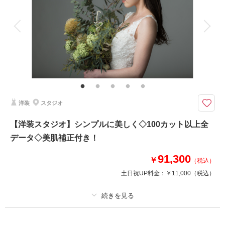
アルバム
データ 100 カット
台紙付写真
衣装追加
会食
挙式
家族と撮影
家族用衣装レンタル
ペットと撮影
和装スタジオ
日本の伝統スタイル 和装のスタジオ撮影です。
色打掛もしくは白無垢のどちらかでお選び頂いたお衣装で撮影が出来ます。
撮影時間は約１時間です。
洋装
スタジオ
【洋装スタジオ】シンプルに美しく◇100カット以上全
データ◇美肌補正付き！
このプランで撮影可能な撮影レポート
91,300
￥
（税込）
撮影日：
2023年3月29日
撮影場所：
スタジオTVB神戸ハーバーランド店
土日祝UP料金：
￥11,000
（税込）
（兵庫）
プラン詳細