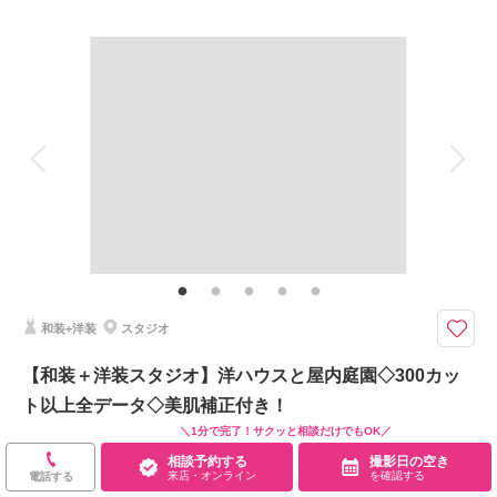
プラン詳細
撮影料
新婦衣装2着
新郎衣装2着
着付け
ヘアメイク
小物一式
相談予約する
撮影日の空き
来店・オンライン
を確認する
アルバム
データ 300 カット
台紙付写真
衣装追加
会食
挙式
家族と撮影
家族用衣装レンタル
ペットと撮影
洋装も和装も撮影できる！！
洋装も和装もが叶う！！ロケーションとスタジオが叶う！！
大満足プランです＾＾
和装+洋装
スタジオ
相談予約する
撮影日の空き
【和装＋洋装スタジオ】洋ハウスと屋内庭園◇300カッ
来店・オンライン
を確認する
ト以上全データ◇美肌補正付き！
＼1分で完了！サクッと相談だけでもOK／
188,100
￥
（税込）
相談予約する
撮影日の空き
来店・オンライン
を確認する
電話する
土日祝UP料金：
￥11,000
（税込）