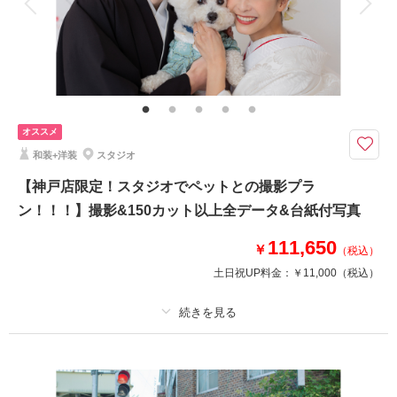
・全データ（美肌・スタイルアップ補正付き）
・新郎・新婦衣装(スタンダード)
・新婦ヘアメイク・アテンド
・アクセサリー類(ブーケ・グローブ・Yシャツ・靴・ヘッドアクセ・ネック
レス・イヤリング）
・ドレス・タキシード補正
オススメ
和装+洋装
スタジオ
【神戸店限定！スタジオでペットとの撮影プラ
このプランで撮影可能な撮影レポート
ン！！！】撮影&150カット以上全データ&台紙付写真
撮影日：
2026年3月10日
撮影場所：
ハーバーランド
（兵庫）
111,650
￥
（税込）
土日祝UP料金：
￥11,000
（税込）
相談予約する
撮影日の空き
プラン詳細
来店・オンライン
を確認する
撮影料
新婦衣装1着
新郎衣装1着