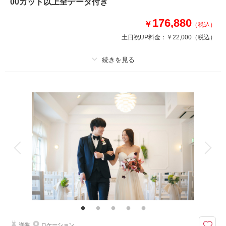
・衣装小物・髪飾り(和装)
00カット以上全データ付き
・着付け
176,880
￥
（税込）
土日祝UP料金：
￥22,000
（税込）
相談予約する
撮影日の空き
来店・オンライン
を確認する
プラン詳細
撮影料
新婦衣装1着
新郎衣装1着
着付け
ヘアメイク
小物一式
アルバム
データ 200 カット
台紙付写真
衣装追加
会食
挙式
家族と撮影
家族用衣装レンタル
ペットと撮影
境内は神聖な雰囲気のある本殿があり、極めて貴重な場所で撮影ができま
す!
＜基本料金に含まれるもの＞
・全データ（美肌・スタイルアップ補正付き）
・新郎・新婦衣装(スタンダード)
洋装
ロケーション