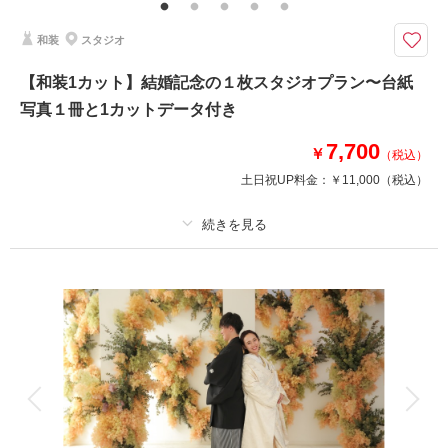
ウェルカムボードやご結婚報告にぴったりの婚礼和装写真
TVBならではの屋内庭園スタジオ。
和装
スタジオ
神戸店には和室はもちろん、石畳や梅の水墨画など、室内だけどいろんなバ
リエーションで撮影できるので、お楽しみいただけます。
【和装1カット】結婚記念の１枚スタジオプラン〜台紙
写真１冊と1カットデータ付き
このプランで撮影可能な撮影レポート
7,700
￥
（税込）
撮影日：
2026年5月20日
土日祝UP料金：
￥11,000
（税込）
撮影場所：
神戸ハーバーランド店
（兵庫）
プラン詳細
相談予約する
撮影日の空き
撮影料
新婦衣装1着
新郎衣装1着
来店・オンライン
を確認する
着付け
ヘアメイク
小物一式
アルバム
データ 1 カット
台紙付写真
衣装追加
会食
挙式
家族と撮影
家族用衣装レンタル
ペットと撮影