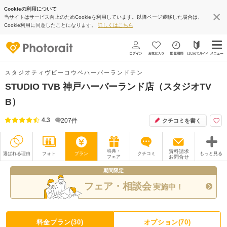
Cookieの利用について
当サイトはサービス向上のためCookieを利用しています。以降ページ遷移した場合は、
Cookie利用に同意したことになります。
詳しくはこちら
スタジオティヴビーコウベハーバーランドテン
STUDIO TVB 神戸ハーバーランド店（スタジオTV
B）
4.3
207
件
クチコミを書く
特典・
資料請求
選ばれる理由
フォト
プラン
クチコミ
もっと見る
フェア
お問合せ
期間限定
撮影レポート
フォトグラファー
フェア・相談会
実施中！
衣装
ムービー
オプション
ブログ
料金プラン(30)
オプション(70)