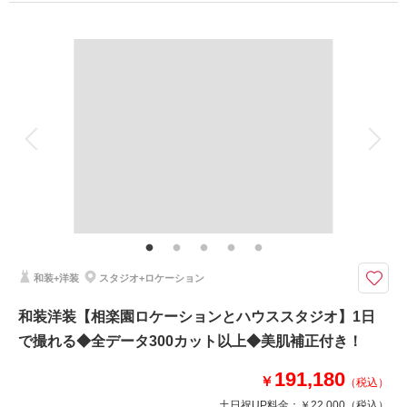
プラン詳細
撮影料
新婦衣装2着
新郎衣装2着
着付け
ヘアメイク
小物一式
アルバム
データ 300 カット
台紙付写真
衣装追加
会食
挙式
家族と撮影
家族用衣装レンタル
ペットと撮影
その他含むもの
アクセサリ一式 / 補正 / スタジオ使用 / 出張費 / 写真台紙１冊
ドレス・和装両方込みのお得なパック料金！ハーバーランドのロケ・室内に
日本庭園を再現した和風スタジオで写真が残せるプラン
和装+洋装
スタジオ+ロケーション
ハーバーロケーション撮影と和装屋内庭園での撮影のお得なパックプラン
ロケーション撮影ではデートの雰囲気を楽しみながら
和装洋装【相楽園ロケーションとハウススタジオ】1日
和装の日本庭園型スタジオでは、人目や天候を気にせずにお二人らしく撮影
で撮れる◆全データ300カット以上◆美肌補正付き！
頂けます。
191,180
￥
（税込）
このプランで撮影可能な撮影レポート
土日祝UP料金：
￥22,000
（税込）