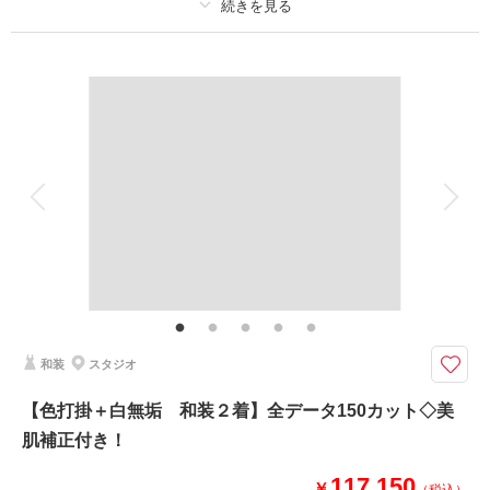
相談予約する
撮影日の空き
来店・オンライン
を確認する
プラン詳細
撮影料
新婦衣装2着
新郎衣装1着
着付け
ヘアメイク
小物一式
アルバム
データ 150 カット
台紙付写真
衣装追加
会食
挙式
家族と撮影
家族用衣装レンタル
ペットと撮影
その他含むもの
美肌&スタイルアップレタッチ付き
たっぷり150カット撮影、ウエディングドレスとカラードレスが両方着れ
る！
和装
スタジオ
せっかくの機会なので、ウエディングドレスもカラードレスも両方写真に残
しませんか？
【色打掛＋白無垢 和装２着】全データ150カット◇美
1日で２着の撮影が叶う、神戸店スタジオ贅沢プランです。
肌補正付き！
ドレスの雰囲気に合わせてスタジオをチョイスしよう！
117,150
￥