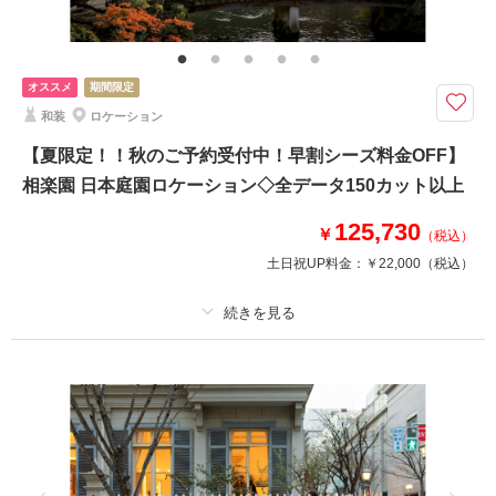
家族・友人と撮影
チャペルでの撮影
オススメ
期間限定
和装
ロケーション
【夏限定！！秋のご予約受付中！早割シーズ料金OFF】
相楽園 日本庭園ロケーション◇全データ150カット以上
125,730
￥
（税込）
土日祝UP料金：
￥22,000
（税込）
適用条件：
2026年8月末までにお申し込みのお客様対象 ※全データ購入の場合
プラン詳細
撮影料
新婦衣装1着
新郎衣装1着
着付け
ヘアメイク
小物一式
アルバム 20 P
データ 150 カット
台紙付写真