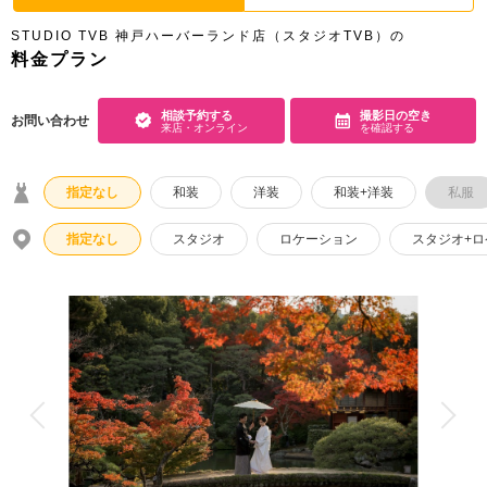
アクセス/TEL
スタジオトップ
STUDIO TVB 神戸ハーバーランド店（スタジオTVB）の
料金プラン
こだわりポイント
相談予約する
撮影日の空き
お問い合わせ
来店・オンライン
を確認する
指定なし
和装
洋装
和装+洋装
私服
指定なし
スタジオ
ロケーション
スタジオ+
夜景での撮影
ペットと撮影
海での撮影
豊富なドレス
庭園での撮影
3万円以下のプラン
マタニティフォト
豊富なカラードレス
スタジオでの撮影
豊富な色打掛・着物