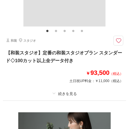
家族と撮影
家族用衣装レンタル
ペットと撮影
その他含むもの
スタイルアップ＆美肌補正付き
◎貸切スタジオで美しく和装＆ドレス姿の写真を残せます
シンプルな白スタジオで、おふたりの幸せな表情を主役にした写真を撮影し
和装
スタジオ
ます。貸切スタジオで安心して白無垢or色打掛＆紋服／ドレス＆タキシード
撮影が叶います。さらに、アルバムや写真データ付きにもお得に変更できま
【和装スタジオ】定番の和装スタジオプラン スタンダー
す。
ド◇100カット以上全データ付き
93,500
￥
相談予約する
撮影日の空き
（税込）
来店・オンライン
を確認する
土日祝UP料金：
￥11,000
（税込）
プラン詳細
撮影料
新婦衣装1着
新郎衣装1着
着付け
ヘアメイク
小物一式