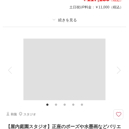
（税込）
このプランで撮影可能な撮影レポート
土日祝UP料金：
￥11,000
（税込）
撮影日：
2025年10月30日
撮影場所：
スタジオTVB神戸ハーバーランド店
（兵庫）
プラン詳細
撮影料
新婦衣装2着
新郎衣装1着
着付け
ヘアメイク
小物一式
相談予約する
撮影日の空き
来店・オンライン
を確認する
アルバム
データ 150 カット
台紙付写真
衣装追加
会食
挙式
家族と撮影
家族用衣装レンタル
ペットと撮影
その他含むもの
美肌レタッチ付き！
和装色打掛と白無垢を両方着て、たっぷり150カット撮影プラン！
和装のお色直しって意外と簡単ってご存知ですか？
和装
スタジオ
この機会に花嫁衣装の制覇しませんか＾＾
1日で２着撮影が叶う贅沢プランです。
【屋内庭園スタジオ】正座のポーズや水墨画などバリエ