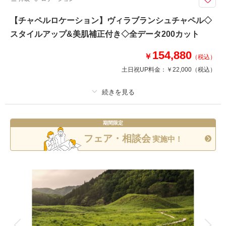
・新婦ヘアメイク・アテンド
・衣装小物・髪飾り(和装)
【チャペルロケーション】ヴィラブランシュチャペル◇
・着付け
スタイルアップ&美肌補正付き◇全データ200カット
このプランで撮影可能な撮影レポート
154,880
￥
（税込）
撮影日：
2025年12月3日
土日祝UP料金：
￥22,000
（税込）
撮影場所：
スタジオTVB神戸
（兵庫）
プラン詳細
期間限定
撮影料
新婦衣装1着
新郎衣装1着
相談予約する
撮影日の空き
フェア・相談会
実施中！
来店・オンライン
を確認する
着付け
ヘアメイク
小物一式
アルバム
データ 200 カット
台紙付写真
衣装追加
会食
挙式
家族と撮影
家族用衣装レンタル
ペットと撮影
その他含むもの
スタイルアップ、美肌補正付き