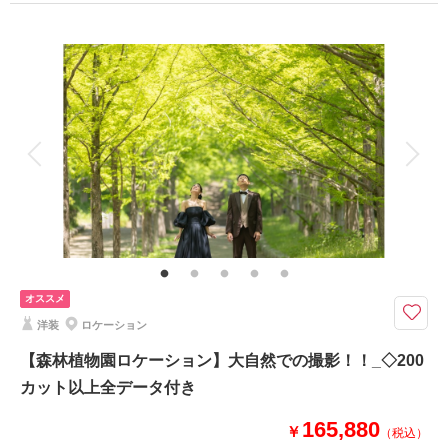
プラン詳細
撮影料
新婦衣装1着
新郎衣装1着
相談予約する
撮影日の空き
着付け
ヘアメイク
小物一式
来店・オンライン
を確認する
アルバム
データ 150 カット
台紙付写真
衣装追加
会食
挙式
家族と撮影
家族用衣装レンタル
ペットと撮影
飾らないふたりの“いつもの空気”を大切にする街ブラ撮影プラン。
お二人の思い出の街をゆっくり散歩しながら、自然な笑顔やふとした瞬間を
写真に残します。
構えすぎないフォトウェディングをお探しの方にぴったりです。
オススメ
洋装
ロケーション
【森林植物園ロケーション】大自然での撮影！！_◇200
このプランで撮影可能な撮影レポート
カット以上全データ付き
撮影日：
2024年6月7日
165,880
撮影場所：
スタジオTVB神戸ハーバーランド店
￥
（税込）
（兵庫）