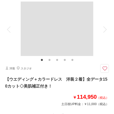
相談予約する
撮影日の空き
撮影料
新婦衣装1着
新郎衣装1着
来店・オンライン
を確認する
着付け
ヘアメイク
小物一式
アルバム
データ 100 カット
台紙付写真
衣装追加
会食
挙式
家族と撮影
家族用衣装レンタル
ペットと撮影
定番の無地シンプルな背景を活かしての撮影
シンプルな撮影をご希望の方にはおすすめプランです。
スクリーンの無地背景の上で、100カット以上のお写真をお撮り致します。
洋装
スタジオ
このプランで撮影可能な撮影レポート
【ウエディング＋カラードレス 洋装２着】全データ15
撮影日：
2022年10月23日
0カット◇美肌補正付き！
撮影場所：
スタジオTVB神戸ハーバーランド店
（兵庫）
114,950
￥
（税込）
土日祝UP料金：
￥11,000
（税込）