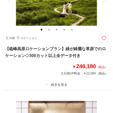
緑に囲まれた可愛いチャペルでのロケーション撮影
ご家族様と一緒に特別なウエディングフォトを・・・
＜基本料金に含まれるもの＞
・全データ（美肌・スタイルアップ補正付き）
・新郎・新婦衣装(スタンダード)
・新婦ヘアメイク・アテンド
洋装
ロケーション
・アクセサリー
・ブーケ・ブートニア
【砥峰高原ロケーションプラン】緑が綺麗な草原でのロ
・ドレス・タキシード補正
ケーション◇300カット以上全データ付き
このプランで撮影可能な撮影レポート
246,180
￥
（税込）
撮影日：
2024年2月29日
土日祝UP料金：
￥22,000
（税込）
撮影場所：
ヴィラブランシュ
（兵庫）
プラン詳細
撮影料
新婦衣装1着
新郎衣装1着
相談予約する
撮影日の空き
来店・オンライン
を確認する
着付け
ヘアメイク
小物一式