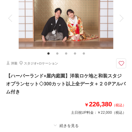
アルバム
データ 300 カット
台紙付写真
衣装追加
会食
挙式
家族と撮影
家族用衣装レンタル
ペットと撮影
砥峰高原ロケーション
春夏には新芽が青々としており、秋になるとベージュにその色を変えます。
特に秋のススキは穂先がふわりと咲き、風になびく姿や夕日に照らされる景
色は、息をのむ美しさ。まるでお二人だけの世界のようなウェディングフォ
トが撮影できます。
洋装
スタジオ+ロケーション
【ハーバーランド+屋内庭園】洋装ロケ地と和装スタジ
このプランで撮影可能な撮影レポート
オプランセット◇300カット以上全データ＋２０Pアルバ
撮影日：
2023年7月4日
ム付き
撮影場所：
砥峰高原
（兵庫）
226,380
￥
（税込）
土日祝UP料金：
￥22,000
（税込）
相談予約する
撮影日の空き
来店・オンライン
を確認する