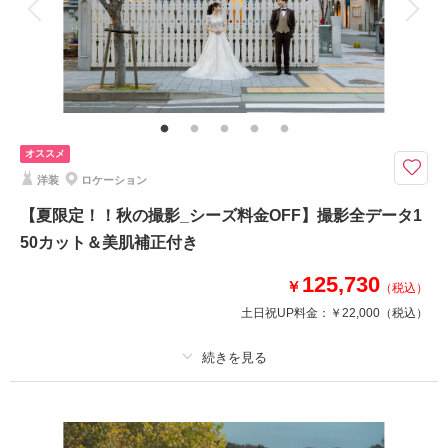
衣装追加
会食
挙式
家族と撮影
家族用衣装レンタル
ペットと撮影
相楽園ロケーション撮影
神戸店から車で10分の場所に有りツツジの名所として、知られている日本
庭園での撮影です。
オススメ
洋装
ロケーション
このプランで撮影可能な撮影レポート
【夏限定！！秋の撮影_シーズ料金OFF】撮影全データ1
撮影日：
2025年5月7日
50カット＆美肌補正付き
撮影場所：
スタジオTVB神戸
（兵庫）
125,730
￥
（税込）
土日祝UP料金：
￥22,000
（税込）
相談予約する
撮影日の空き
来店・オンライン
を確認する
プラン詳細
撮影料
新婦衣装1着
新郎衣装1着