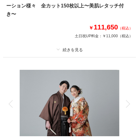
ーション様々 全カット150枚以上〜美肌レタッチ付
このプランで撮影可能な撮影レポート
き〜
撮影日：
2026年4月3日
111,650
￥
撮影場所：
神戸ハーバーランド
（兵庫）
（税込）
土日祝UP料金：
￥11,000
（税込）
プラン詳細
相談予約する
撮影日の空き
来店・オンライン
を確認する
撮影料
新婦衣装1着
新郎衣装1着
着付け
ヘアメイク
小物一式
アルバム
データ 150 カット
台紙付写真
衣装追加
会食
挙式
家族と撮影
家族用衣装レンタル
ペットと撮影
その他含むもの
髪飾り/ / スタジオ使用 / スタイルアップ美肌レタッチ付き