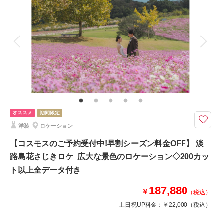
着付け
ヘアメイク
小物一式
アルバム
データ 150 カット
台紙付写真
衣装追加
会食
挙式
家族と撮影
家族用衣装レンタル
ペットと撮影
その他含むもの
小物アクセサリー / ドレス補正無料 / 美肌レタッチ補正付き
おしゃれなお店やレトロな建物と現代の建物が融合し町並みロケーション！
ペットやご家族様、マイカーでも撮影も可能でございます！！
オススメ
期間限定
洋装
ロケーション
＜基本料金に含まれるもの＞
・全データ（美肌・スタイルアップ補正付き）
【コスモスのご予約受付中!早割シーズン料金OFF】 淡
・新郎・新婦衣装(スタンダード)
路島花さじきロケ_広大な景色のロケーション◇200カッ
・新婦ヘアメイク・アテンド
ト以上全データ付き
・アクセサリー
・ブーケ・ブートニア
187,880
￥
・ドレス・タキシード補正
（税込）
土日祝UP料金：
￥22,000
（税込）
このプランで撮影可能な撮影レポート