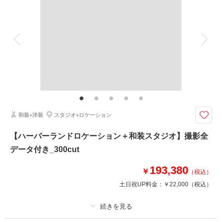
着付け
ヘアメイク
小物一式
アルバム
データ 150 カット
台紙付写真
衣装追加
会食
挙式
家族と撮影
家族用衣装レンタル
ペットと撮影
その他含むもの
着付け/出張費/写真台紙１冊
たっぷり150カット以上の全データ付き、写真台紙も一冊ついてくる！
四季を感じられる純和風の日本庭園や公園など。
和装+洋装
スタジオ+ロケーション
ロケーション場所は、ご希望に合わせてスタッフが丁寧にご案内いたしま
す！
【ハーバーランドロケーション＋和装スタジオ】撮影全
色打掛や白無垢を着て王道の結婚写真を撮りたい方に選んでいただきたいプ
データ付き_300cut
ランです。
193,380
￥
（税込）
このプランで撮影可能な撮影レポート
土日祝UP料金：
￥22,000
（税込）
撮影日：
2026年4月11日
撮影場所：
相楽園
（兵庫）