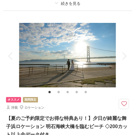
適用条件：
2026年8月末までにお申し込みのお客様対象 ※全データ購入の場合
撮影日：
2026年6月12日
撮影場所：
居留地
（兵庫）
プラン詳細
撮影料
新婦衣装1着
新郎衣装1着
着付け
ヘアメイク
小物一式
アルバム
データ 200 カット
台紙付写真
相談予約する
撮影日の空き
来店・オンライン
を確認する
衣装追加
会食
挙式
家族と撮影
家族用衣装レンタル
ペットと撮影
その他含むもの
スタイルアップ、美肌補正付き
淡路島 花さじき撮影
オススメ
期間限定
神戸から車で45分の場所にある淡路島でのお花畑撮影プランです。
洋装
ロケーション
春は菜の花やポピー、夏はひまわり、秋にはコスモスと季節ごとの主役のお
花と季節を彩る沢山のお花畑での撮影です。
【夏のご予約限定でお得な特典あり！】夕日が綺麗な舞
子浜ロケーション 明石海峡大橋を臨むビーチ ◇200カッ
このプランで撮影可能な撮影レポート
ト以上全データ付き