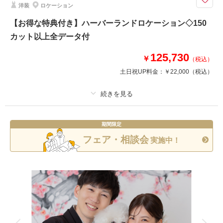
このプランで撮影可能な撮影レポート
洋装
ロケーション
【お得な特典付き】ハーバーランドロケーション◇150
撮影日：
2025年7月22日
撮影場所：
スタジオTVB神戸ハーバーランド店
カット以上全データ付
（大阪）
125,730
￥
（税込）
土日祝UP料金：
￥22,000
（税込）
相談予約する
撮影日の空き
来店・オンライン
を確認する
プラン詳細
期間限定
撮影料
新婦衣装1着
新郎衣装1着
フェア・相談会
実施中！
着付け
ヘアメイク
小物一式
アルバム
データ 150 カット
台紙付写真
衣装追加
会食
挙式
家族と撮影
家族用衣装レンタル
ペットと撮影
神戸のシンボルである、ハーバーランドで撮るウェディングフォト
＜基本料金に含まれるもの＞