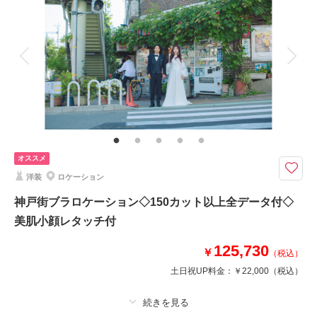
着付け
ヘアメイク
小物一式
アルバム
データ 150 カット
台紙付写真
衣装追加
会食
挙式
家族と撮影
家族用衣装レンタル
ペットと撮影
大切なペット迎える特別なフォトウエディングを・・
愛犬、愛猫やご家族様もウェディングフォトに参加いただけます♪
＜基本料金に含まれるもの＞
・全データ（美肌・スタイルアップ補正付き）
オススメ
・新郎・新婦衣装(スタンダード)
洋装
ロケーション
・新婦ヘアメイク・アテンド
・衣装小物・髪飾り(和装)
神戸街ブラロケーション◇150カット以上全データ付◇
・着付け
美肌小顔レタッチ付
125,730
￥
このプランで撮影可能な撮影レポート
（税込）
土日祝UP料金：
￥22,000
（税込）
撮影日：
2023年12月8日
撮影場所：
スタジオTVB神戸店
（兵庫）