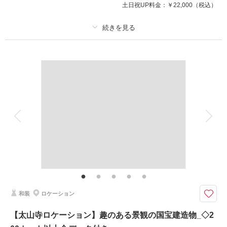
土日祝UP料金：
￥22,000
（税込）
相談予約する
撮影日の空き
プラン詳細
来店・オンライン
を確認する
撮影料
新婦衣装1着
新郎衣装1着
着付け
ヘアメイク
小物一式
アルバム
データ 200 カット
台紙付写真
衣装追加
会食
挙式
家族と撮影
家族用衣装レンタル
ペットと撮影
シーズン料金２万円がOFF!
境内は神聖な雰囲気のある本殿があり、極めて貴重な場所で撮影ができま
す!
＜基本料金に含まれるもの＞
和装
ロケーション
・全データ（美肌・スタイルアップ補正付き）
・新郎・新婦衣装(スタンダード)
【太山寺ロケーション】趣のある景観の国宝建造物_◇2
・新婦ヘアメイク・アテンド