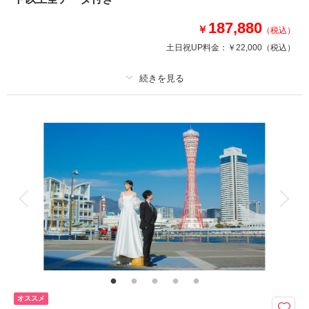
撮影日：
2026年3月30日
187,880
￥
（税込）
撮影場所：
花さじき
（兵庫）
土日祝UP料金：
￥22,000
（税込）
適用条件：
8月までの撮影でシーズンアップ料金11,000円OFF！
相談予約する
撮影日の空き
プラン詳細
来店・オンライン
を確認する
撮影料
新婦衣装1着
新郎衣装1着
着付け
ヘアメイク
小物一式
アルバム
データ 200 カット
台紙付写真
衣装追加
会食
挙式
家族と撮影
家族用衣装レンタル
ペットと撮影
舞子浜
浜辺を歩くふたり、サンセットが海に沈む瞬間。
そんな憧れの一枚、撮影致します。
オススメ