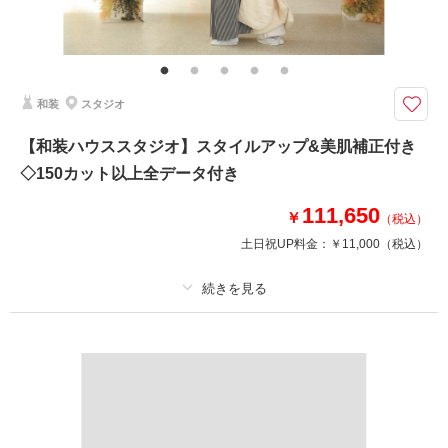
その他含むもの
美肌レタッチ付き！
正式な婚礼写真が撮影できます
新婦様のヘアセット&メイクももちろん込み！！
和装
スタジオ
髪飾りもついてるので、ご希望のヘアスタイルを教えてくださいね＾＾
【和装ハウススタジオ】スタイルアップ&美肌補正付き
◇150カット以上全データ付き
このプランで撮影可能な撮影レポート
撮影日：
2024年2月14日
111,650
￥
（税込）
撮影場所：
ハーバーランド
（兵庫）
土日祝UP料金：
￥11,000
（税込）
プラン詳細
相談予約する
撮影日の空き
来店・オンライン
を確認する
撮影料
新婦衣装1着
新郎衣装1着
着付け
ヘアメイク
小物一式
アルバム
データ 150 カット
台紙付写真