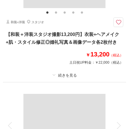
シンプルな背景が「おふたりらしさ」を輝かせる
正統派洋装スタジオプランに、撮影時間とカット数を追加したプランです。
たくさん残せるので、個性あふれるお写真も残せます。
和装+洋装
スタジオ
スタジオ撮影をもっと自由に。ウェディングフォトをもっとオシャレに。
【和装＋洋装スタジオ撮影13,200円】衣装+ヘアメイク
このプランで撮影可能な撮影レポート
+肌・スタイル修正◎婚礼写真＆画像データ各2枚付き
撮影日：
2025年10月14日
13,200
￥
（税込）
撮影場所：
神戸ハーバーランド店
（兵庫）
土日祝UP料金：
￥22,000
（税込）
プラン詳細
相談予約する
撮影日の空き
来店・オンライン
を確認する
撮影料
新婦衣装2着
新郎衣装2着
着付け
ヘアメイク
小物一式
アルバム
データ 2 カット
台紙付写真
衣装追加
会食
挙式