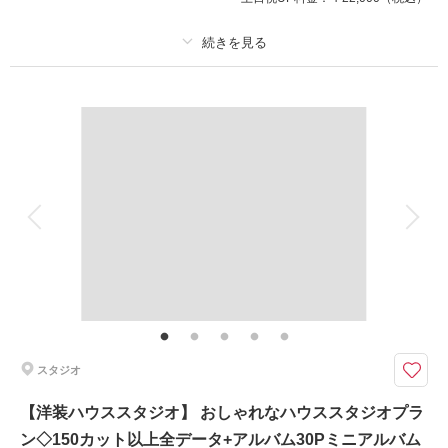
撮影日：
2025年1月12日
撮影場所：
スタジオTVB神戸店
（兵庫）
プラン詳細
撮影料
新婦衣装2着
新郎衣装2着
着付け
ヘアメイク
小物一式
相談予約する
撮影日の空き
来店・オンライン
を確認する
アルバム
データ 300 カット
台紙付写真
衣装追加
会食
挙式
家族と撮影
家族用衣装レンタル
ペットと撮影
その他含むもの
撮影料/ 着付け /出張費
和装も洋装も撮影できる、満足プラン
相楽園での和装ロケーション撮影とスタジオでのハウススタジオがセットの
スタジオ
お得なパックプラン。
【洋装ハウススタジオ】 おしゃれなハウススタジオプラ
ン◇150カット以上全データ+アルバム30Pミニアルバム
このプランで撮影可能な撮影レポート