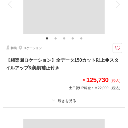
衣装追加
会食
挙式
家族と撮影
家族用衣装レンタル
ペットと撮影
おしゃれな家具とふたりだけの空間で
神戸店のスタジオ貸切！家具を使用したり、背景を変えたり、ライトの雰囲
気でも様々なバリエーション撮影ができる！持ち込みアイテムも無料なの
で、二人のお気に入りと一緒に撮影しましょう！
和装
ロケーション
このプランで撮影可能な撮影レポート
【相楽園ロケーション】全データ150カット以上◆スタ
撮影日：
2025年9月1日
イルアップ&美肌補正付き
撮影場所：
神戸ハーバーランド
（兵庫）
125,730
￥
（税込）
土日祝UP料金：
￥22,000
（税込）
相談予約する
撮影日の空き
来店・オンライン
を確認する
プラン詳細
撮影料
新婦衣装1着
新郎衣装1着