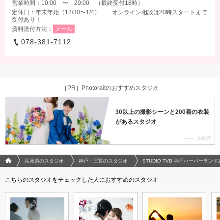
営業時間：10:00 〜 20:00 （最終受付18時）
定休日：年末年始（12/30〜1/4） オンライン相談は20時スタートまで
受付あり！
資料送付方法：
メール
078-381-7112
［PR］Photoraitのおすすめスタジオ
30以上の撮影シーンと200着の衣装
があるスタジオ
大阪府
フォトウエディング/結婚写真のPhotorait ホーム
兵庫県のスタジオ
神戸・三宮のスタジオ
STUDIO TVB 神戸ハーバーラン
こちらのスタジオをチェックした人におすすめのスタジオ