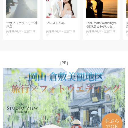
ラヴィファクトリー神
プレストベル
Tabi Photo Wedding®︎
戸店
-淡路島＆神戸スタジ
オ-
兵庫県/神戸・三宮エリ
兵庫県/神戸・三宮エリ
兵庫県/神戸・三宮エリ
ア
ア
ア
［PR］