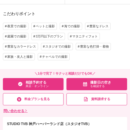
こだわりポイント
夜景での撮影
ペットと撮影
海での撮影
豊富なドレス
庭園での撮影
3万円以下のプラン
マタニティフォト
豊富なカラードレス
スタジオでの撮影
豊富な色打掛・着物
家族・友人と撮影
チャペルでの撮影
＼1分で完了！サクッと相談だけでもOK／
相談予約する
撮影日の空き
来店・オンライン
を確認する
料金プランを見る
資料請求する
問い合わせる
STUDIO TVB 神戸ハーバーランド店（スタジオTVB）