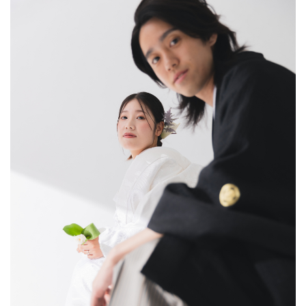
アクセス/TEL
スタジオトップ
こだわりポイント
夜景での撮影
ペットと撮影
海での撮影
豊富なドレス
庭園での撮影
3万円以下のプラン
マタニティフォト
豊富なカラードレス
スタジオでの撮影
豊富な色打掛・着物