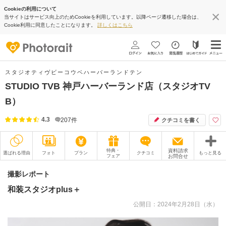
Cookieの利用について
当サイトはサービス向上のためCookieを利用しています。以降ページ遷移した場合は、
Cookie利用に同意したことになります。
詳しくはこちら
スタジオティヴビーコウベハーバーランドテン
STUDIO TVB 神戸ハーバーランド店（スタジオTV
B）
4.3
207
件
クチコミを書く
特典・
資料請求
選ばれる理由
フォト
プラン
クチコミ
もっと見る
フェア
お問合せ
撮影レポート
フォトグラファー
撮影レポート
和装スタジオplus＋
衣装
ムービー
公開日：2024年2月28日（水）
オプション
ブログ