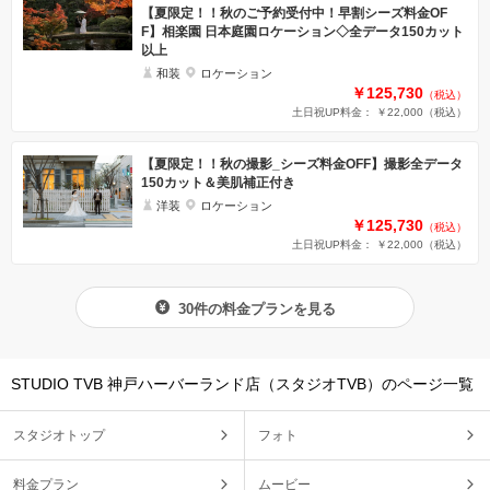
【夏限定！！秋のご予約受付中！早割シーズ料金OF
F】相楽園 日本庭園ロケーション◇全データ150カット
以上
和装
ロケーション
￥125,730
（税込）
土日祝UP料金： ￥22,000
（税込）
【夏限定！！秋の撮影_シーズ料金OFF】撮影全データ
150カット＆美肌補正付き
洋装
ロケーション
￥125,730
（税込）
土日祝UP料金： ￥22,000
（税込）
30件の料金プランを見る
STUDIO TVB 神戸ハーバーランド店（スタジオTVB）のページ一覧
スタジオトップ
フォト
料金プラン
ムービー