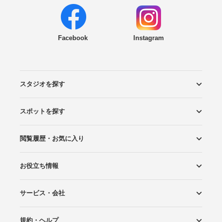
Facebook
Instagram
スタジオを探す
スポットを探す
エリアから探す
こだわりから探す
NEW PHOTO STYLE
プランから探す
フォトタイプ診断
フォトグラファーから探す
国内リゾートから探す
閲覧履歴・お気に入り
ロケーションから探す
スタジオから探す
お役立ち情報
閲覧スタジオ
お気に入り
サービス・会社
Wedding Photo マガジン
はじめてガイド
規約・ヘルプ
Photoraitとは
スタジオの掲載について
お問い合わせ
運営会社
サイトマップ