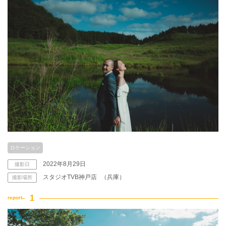
アクセス/TEL
スタジオトップ
こだわりポイント
夜景での撮影
ペットと撮影
ロケーション
2022年8月29日
撮影日
スタジオTVB神戸店
（兵庫）
撮影場所
海での撮影
豊富なドレス
庭園での撮影
3万円以下のプラン
マタニティフォト
豊富なカラードレス
スタジオでの撮影
豊富な色打掛・着物