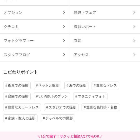
オプション
特典・フェア
クチコミ
撮影レポート
フォトグラファー
衣装
スタッフブログ
アクセス
こだわりポイント
夜景での撮影
ペットと撮影
海での撮影
豊富なドレス
庭園での撮影
3万円以下のプラン
マタニティフォト
豊富なカラードレス
スタジオでの撮影
豊富な色打掛・着物
家族・友人と撮影
チャペルでの撮影
＼1分で完了！サクッと相談だけでもOK／