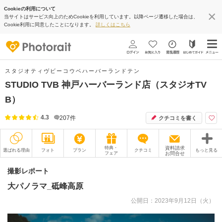
Cookieの利用について
当サイトはサービス向上のためCookieを利用しています。以降ページ遷移した場合は、
Cookie利用に同意したことになります。
詳しくはこちら
スタジオティヴビーコウベハーバーランドテン
STUDIO TVB 神戸ハーバーランド店（スタジオTV
B）
4.3
207
件
クチコミを書く
特典・
資料請求
選ばれる理由
フォト
プラン
クチコミ
もっと見る
フェア
お問合せ
撮影レポート
フォトグラファー
撮影レポート
大パノラマ_砥峰高原
衣装
ムービー
公開日：2023年9月12日（火）
オプション
ブログ