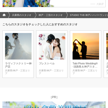
大阪府
フォトウエディング/結婚写真のPhotorait ホーム
兵庫県のスタジオ
神戸・三宮のスタジオ
STUDIO TVB 神戸ハーバーラン
こちらのスタジオをチェックした人におすすめのスタジオ
ラヴィファクトリー神
プレストベル
Tabi Photo Wedding®︎
戸店
-淡路島＆神戸スタジ
オ-
兵庫県/神戸・三宮エリ
兵庫県/神戸・三宮エリ
兵庫県/神戸・三宮エリ
ア
ア
ア
［PR］