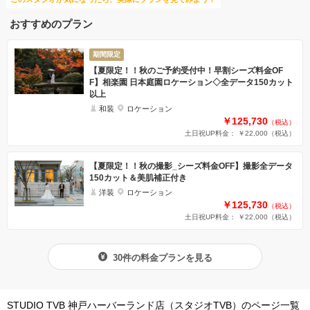
おすすめのプラン
期間限定
【夏限定！！秋のご予約受付中！早割シーズ料金OF
F】相楽園 日本庭園ロケーション◇全データ150カット
以上
和装
ロケーション
￥125,730
（税込）
土日祝UP料金： ￥22,000
（税込）
【夏限定！！秋の撮影_シーズ料金OFF】撮影全データ
150カット＆美肌補正付き
洋装
ロケーション
￥125,730
（税込）
土日祝UP料金： ￥22,000
（税込）
30件の料金プランを見る
STUDIO TVB 神戸ハーバーランド店（スタジオTVB）のページ一覧