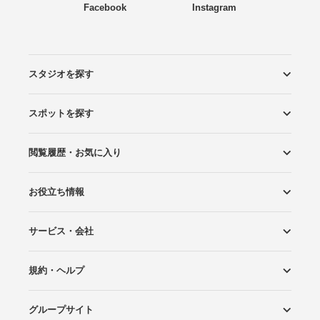
Facebook
Instagram
スタジオを探す
スポットを探す
エリアから探す
こだわりから探す
NEW PHOTO STYLE
プランから探す
フォトタイプ診断
フォトグラファーから探す
国内リゾートから探す
閲覧履歴・お気に入り
ロケーションから探す
スタジオから探す
お役立ち情報
閲覧スタジオ
お気に入り
サービス・会社
Wedding Photo マガジン
はじめてガイド
規約・ヘルプ
Photoraitとは
スタジオの掲載について
お問い合わせ
運営会社
サイトマップ
グループサイト
プライバシーポリシー
利用規約
ヘルプ