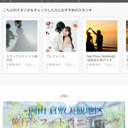
こちらのスタジオをチェックした人におすすめのスタジオ
ラヴィファクトリー神
プレストベル
Tabi Photo Wedding®︎
戸店
-淡路島＆神戸スタジ
オ-
兵庫県/神戸・三宮エリ
兵庫県/神戸・三宮エリ
兵庫県/神戸・三宮エリ
ア
ア
ア
［PR］