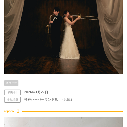
アクセス/TEL
スタジオトップ
こだわりポイント
夜景での撮影
ペットと撮影
スタジオ
2026年1月27日
撮影日
神戸ハーバーランド店
（兵庫）
撮影場所
海での撮影
豊富なドレス
庭園での撮影
3万円以下のプラン
マタニティフォト
豊富なカラードレス
スタジオでの撮影
豊富な色打掛・着物