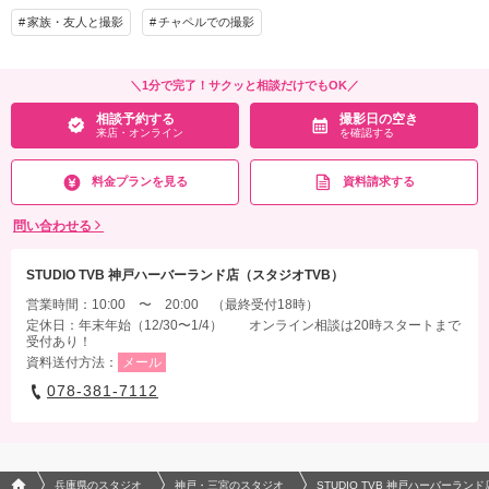
家族・友人と撮影
チャペルでの撮影
＼1分で完了！サクッと相談だけでもOK／
相談予約する
撮影日の空き
来店・オンライン
を確認する
料金プランを見る
資料請求する
問い合わせる
STUDIO TVB 神戸ハーバーランド店（スタジオTVB）
営業時間：10:00 〜 20:00 （最終受付18時）
定休日：年末年始（12/30〜1/4） オンライン相談は20時スタートまで
受付あり！
資料送付方法：
メール
078-381-7112
フォトウエディング/結婚写真のPhotorait ホーム
兵庫県のスタジオ
神戸・三宮のスタジオ
STUDIO TVB 神戸ハーバーラン