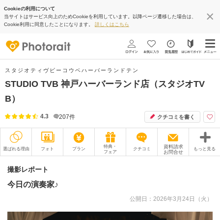
Cookieの利用について
当サイトはサービス向上のためCookieを利用しています。以降ページ遷移した場合は、
Cookie利用に同意したことになります。
詳しくはこちら
スタジオティヴビーコウベハーバーランドテン
STUDIO TVB 神戸ハーバーランド店（スタジオTV
B）
4.3
207
件
クチコミを書く
特典・
資料請求
選ばれる理由
フォト
プラン
クチコミ
もっと見る
フェア
お問合せ
撮影レポート
フォトグラファー
撮影レポート
今日の演奏家♪
衣装
ムービー
公開日：2026年3月24日（火）
オプション
ブログ